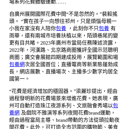
場系列花費體驗運動……
自廣州展開國際花費中間“不是忽然的。”裴毅搖
頭。 “實在孩子一向想往祁州，只是煩惱母親一
小我在家沒有人陪你
包養
，此刻你不只
包養
有
雨華，還有兩城市培養扶植以來，陌頭巷尾的變
更有目共睹。2023年廣州市當局任務陳述流露，
2022年，河漢路、北京路商圈獲評全國示范聰明
商圈；廣交會展館四期建成投用，展覽範圍和場
包養網
次居全國首位；直播電商等新業態蓬勃成
長，網店展數、直播場次、主播多少數字均居全
國第一。
“花費是經濟增加的穩固器。”梁麗珍提出，經由
過程發明新的花費場景來增進花費。她表現，廣
州可自動打造珠江夜游系列、文旅融會秀場以
包
養網
及戲院不雅演等系列夜間花費brand運動，
經由過程當局主導、brand帶動的方法從頭拉動夜
間花費。此外，可打造全市范圍的購物節、美食