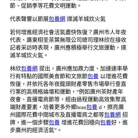
節、促銷季等花費文明運動。
代表聲響以節展
包養網
撲滅羊城炊火氣
若何增進經濟社會活氣盡快恢復？廣州市人年夜
代表、廣東栩圣茶葉無限公司總司理林欣在接收
記者采訪時表現，廣州應積極舉行文旅運動，撲
滅羊城炊火氣。
林欣
包養網
提出，廣州應加鼎力度、加速速率舉
行有特點的國際美食節和文旅節
包養
以增進花費
恢復，并依托各年夜龍頭財產零售市場舉行垂直
行業的高規格論壇和運動，“例如廣州茶財產年
夜會、直播電商節等，經由過程運動高效集聚高
端財產要素，培養更多外鄉bran
包養
d，擦亮廣
州國際花費中間城市及直播電商之都等
包養網
招
牌，進一個步驟
包養
增進花費回穩向
包養
好，進
步廣州的經濟活氣”。