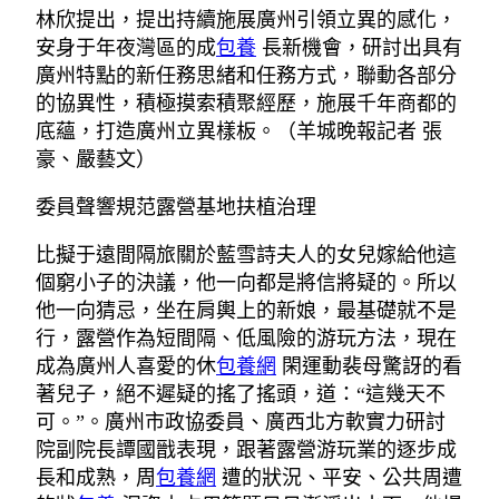
林欣提出，提出持續施展廣州引領立異的感化，
安身于年夜灣區的成
包養
長新機會，研討出具有
廣州特點的新任務思緒和任務方式，聯動各部分
的協異性，積極摸索積聚經歷，施展千年商都的
底蘊，打造廣州立異樣板。（羊城晚報記者 張
豪、嚴藝文）
委員聲響規范露營基地扶植治理
比擬于遠間隔旅關於藍雪詩夫人的女兒嫁給他這
個窮小子的決議，他一向都是將信將疑的。所以
他一向猜忌，坐在肩輿上的新娘，最基礎就不是
行，露營作為短間隔、低風險的游玩方法，現在
成為廣州人喜愛的休
包養網
閑運動裴母驚訝的看
著兒子，絕不遲疑的搖了搖頭，道：“這幾天不
可。”。廣州市政協委員、廣西北方軟實力研討
院副院長譚國戩表現，跟著露營游玩業的逐步成
長和成熟，周
包養網
遭的狀況、平安、公共周遭