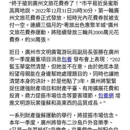
“終于搶到廣州文旅花費券了！”市平易近吳蜜斯
高興地說。2022年12月31日20時30分，第一輪廣
州文旅花費券正式發放，短時光內花費券就被支
付一空。連續三個月的“粵旅出色惠聚羊城”廣州
文旅花費券運動，將陸續發放三輪共2000萬元花
費券，約30萬張。
近日，廣州市文明廣電游玩局副局長張勝在廣州
市一季度嚴重項目消息
包養
發布會上表現：“202
藍玉華當然清楚，但她並不在意，由於她底本是
盼望母親能在身邊幫她處理題目的，同時也讓她
清楚本身的決計。於是他點了3年，廣州將緊緊
捉住建強財產項目和財產平臺、有用擴展花費和
投資、鼎力提振市場信念等要害環節，
包養網
增
進文明游玩業復蘇和高東西的品質成長。”
一系列財產復蘇運動的舉行，將提振市場信念。
本年一季度，廣州將發布二沙島戶外音樂季、