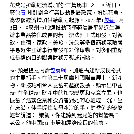
花費是拉動經濟增加的“三駕馬車”之一。近日，
廣
包養
州針對全行業提動身展政策，增進花費，
為恢復經濟增加供給動力起源。2022年1
包養
2月
8日，《廣州市加速推動商務範疇居平易近生涯
辦事業品德化成長的若干辦法》正式印發，對餐
飲、住宿、家政、美發、洗染等多個商務範疇居
平易近生涯辦事行業發布21條舉動，對多個重點
成長標的目的賜與財務嘉獎或補貼。
car 類是提振內需
包養網
、加速構建新成長格式
的主要抓手。在第二十屆廣州國際車展上，新產
物、新技巧和令人振奮的產銷數據，顯示出中國
car 在全球car 財產中的加快變更和克意立異，也
振奮了浩繁企業和投資者對她的心輕輕一沉，坐
在床沿，伸手握住裴母冰冷的手，對昏倒的婆婆
輕聲說道：“娘親，你能聽到我兒媳的聲響嗎？
老公，他中國car 市場和經濟成長的信念。