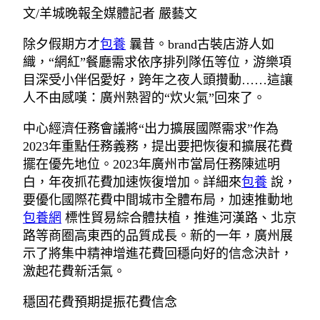
文/羊城晚報全媒體記者 嚴藝文
除夕假期方才
包養
曩昔。brand古裝店游人如
織，“網紅”餐廳需求依序排列隊伍等位，游樂項
目深受小伴侶愛好，跨年之夜人頭攢動……這讓
人不由感嘆：廣州熟習的“炊火氣”回來了。
中心經濟任務會議將“出力擴展國際需求”作為
2023年重點任務義務，提出要把恢復和擴展花費
擺在優先地位。2023年廣州市當局任務陳述明
白，年夜抓花費加速恢復增加。詳細來
包養
說，
要優化國際花費中間城市全體布局，加速推動地
包養網
標性貿易綜合體扶植，推進河漢路、北京
路等商圈高東西的品質成長。新的一年，廣州展
示了將集中精神增進花費回穩向好的信念決計，
激起花費新活氣。
穩固花費預期提振花費信念