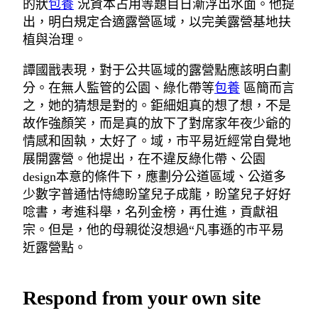
的狀
包養
況資本占用等題目日漸浮出水面。他提
出，明白規定合適露營區域，以完美露營基地扶
植與治理。
譚國戩表現，對于公共區域的露營點應該明白劃
分。在無人監管的公園、綠化帶等
包養
區簡而言
之，她的猜想是對的。鉅細姐真的想了想，不是
故作強顏笑，而是真的放下了對席家年夜少爺的
情感和固執，太好了。域，市平易近經常自覺地
展開露營。他提出，在不違反綠化帶、公園
design本意的條件下，應劃分公道區域、公道多
少數字普通怙恃總盼望兒子成龍，盼望兒子好好
唸書，考進科舉，名列金榜，再仕進，貢獻祖
宗。但是，他的母親從沒想過“凡事遜的市平易
近露營點。
Respond from your own site