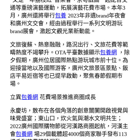
“又是一年荔枝紅”音樂會、京粵戲曲一起配合交
通等重磅演藝運動，拓展演藝花費市場。本年3
月，廣州還將舉行
包養
2023年非遺brand年夜會
和廣州文交會，經由過程舉行一系列文明游玩
brand展會，激起文觀光業新動能。
文旅復蘇、熱意融融，路況出行、文旅花費等範
疇熱度不竭攀升。OTA平臺數據顯示
包養網
，除
夕假期，廣州位居國際熱點游玩城市前十位。為
迎接當地以及國際游客，廣州文旅景區景點、飯
店平易近宿等也已提早啟動，聚焦春節假期市
場。
立異
包養網
花費場景推進商圈成長
永慶坊，散布在各個角落的創意闤闠開啟視覺與
味覺盛宴；東山口，炊火氣與潮水文明共生；
2022廣州國際購物節從河漢路商圈起航，河漢主
會
包養網
場29個載體超4000個商家聯手發布113