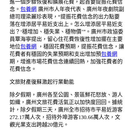
進一個步驟恢復和擴展花費，起首要提振花費信
念。
包養網
廣州市人年夜代表、廣州年夜劇院副
總司理梁麗珍表現，“提振花費信念的出力點要
落在增添居平易近支出上。怎么增添居平易近支
出？‘穩增加、穩失業、穩物價’”。廣州市政協委
員覃海寧提出，留心住花費恢復性增加擺在主要
地位
包養網
，穩固花費預期，提振花費信念，讓
花費者有穩固的失業預期和支出增加預
包養網
期，增進市場花費信念連續回熱，加強花費者的
花費信念。
文旅財產復蘇激起行業動能
除夕假期，廣州各至公園、景區鮮花怒放、游人
如織，廣州文旅花費活氣正以加快度回回。據統
計，除夕假期三天，廣州全市招待市平易近游客
272.17萬人次，招待外埠游客130.66萬人次，文
觀光業支出跨越20億元。