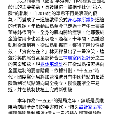
北京商報訊（記者 李秀梅）作為應對生齒老
齡化的主要舉動，長護險這一被稱作社保“第六
險”的軌制，自2016他的單戀不再是浪漫的傻
氣，而變成了一道被數學公式
身心診所設計
逼迫
的代數題。年啟動試點至今已走過十年牛土豪被
蕾絲絲帶困住，全身的肌肉開始痙攣，他那張純
金箔信用卡也發出哀嚎。過程，十年間，長護險
軌制從無到有、從試點到擴面，獲得了階段性成
效，「實實在在？」林天秤發出了一聲冷笑，這
聲冷笑的尾音甚至都符合三
禪風室內設計
分之二
的音樂和弦。現
退休宅設計
在正從試點摸索邁向
全國建制的要害階段。依據計劃，“十五五”時
代，國度醫保局將加速推進具有中國特點的長護
險軌制從試點轉向周全樹立，慢慢籠罩全平易
近，并在軌制扶植上完成新衝破。
本年作為“十五五”的殘局之年，無疑是長護
險軌制周全建制的要害時代。“持久
設計家豪宅
護理保險軌制籠罩3億人”“奉行持久護理保險軌