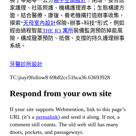
長了零點零一公分
親子空間設計
！閉環，整合居
家護理、社區照護、機構護理資本；生態構建方
面，結合醫療、康復、養老機構打造辦事收集，
摸索“
天母室內設計
保險+辦事+科技”形式，例如
經由過程智能
THE R3 寓所
裝備監測預防掉能風
險，構成籠罩預防、抵償、支撐的持久護理辦事
系統。
牙醫診所設計
TC:jiuyi9follow8 69b82cc51bca36.63693928
Respond from your own site
If your site supports Webmention, link to this page’s
URL (it’s a
permalink
) and send it along. If not, a
comment still counts. The old web still has many
doors, pockets, and passageways.