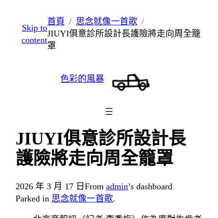
跳
首頁
思念就像一首歌
Skip to
至
JIUYI俱意診所設計長護險將走向周全籠
content
主
罩
要
內
色彩的風暴
容
JIUYI俱意診所設計長
護險將走向周全籠罩
2026 年 3 月 17 日
From
admin
’s dashboard
Parked in
思念就像一首歌
.