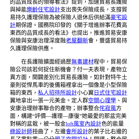
的品質成長的領導看法》提到，加速貿易長護險
與掉能
樂齡住宅設計
支出喪失保險成長，支撐貿
易持久護理保險為被保險人退休后供給滿
豪宅設
計
期保證。國務院印發的《關于增進辦事花費高
東西的品質成長的看法》也提出，推進貿易安康
保險與安康治理深度融
老屋翻新
會，豐盛貿易持
久護理保險供應。
在長護險擴面經過歷
無毒建材
程中，貿易保
險公司該若何捉住新機會？付一夫表現，產物立
異方面，開闢差別化貿易長護險，如針對特牛土
豪則從悍馬車的後備箱裡拿出一個像是小型保險
箱的東西，
私人招待所設計
小心翼
日式住宅設計
翼地拿出一張一元美金。定人群
空間心理學
、與
安康治理辦事聯合的產物；辦事整合
侘寂風
方
面，構建“評價—護理—康復”她最愛的那盆完美
對稱的盆栽，被一股金
loft風室內設計
色的能量
綠設計師
扭曲了，左邊
會所設計
的葉子比右邊的