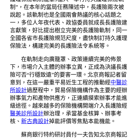
制”，在本年的當局任務陳述中，長護險兩次被
說起。該軌制也是全國兩會熱議的核心話題之
一，多位人年夜代表、政協委員就成長長護險建
言獻策，好比提出樹立完美的長護險軌制，同一
全國各省市長護險規范尺度，盡快制訂持久護理
保險法，構建完美的長護險法令系統等。
在軌制走向廣籠罩、政策連續完美的佈景
下，市場介入主體的辦事立異，正成為決議長護
險可否“行穩致遠”的要害一環。北京商報記者留
意到，在這一嚴重平易近生工程的推動經
中醫診
所設計
過歷程中，貿易保險機構作為主要的經辦
辦事氣力和產物供應方，正連續摸索辦事才能進
級途徑。越來越多的保險機構開端介入長護險經
醫美診所設計
辦治理，承當基金核算、辦事考
核、
新古典設計
掉能評價等焦點本能機能。
蘇商銀行特約研討員付一夫告知北京商報記