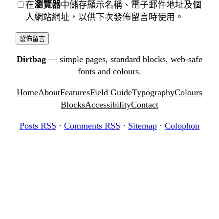
在
瀏覽器
中儲存顯示名稱、電子郵件地址及個
人網站網址，以供下次發佈留言時使用。
Dirtbag
— simple pages, standard blocks, web-safe
fonts and colours.
Home
About
Features
Field Guide
Typography
Colours
Blocks
Accessibility
Contact
Posts RSS
·
Comments RSS
·
Sitemap
·
Colophon