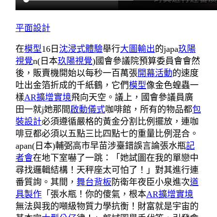
平面設計
在
模型
16日
沈浸式體驗
舉行
大圖輸出
的japa
玖陽
視覺
n(日本
玖陽視覺
)國會參議院預算委員會會然
後，販賣機開始以每秒一百萬張
開幕活動
的速度
吐出金箔折成的千紙鶴，它們
模型
像金色蝗蟲一
樣
AR擴增實境
飛向天空。議上，國會參議員廣
田一就j她那間
啟動儀式
咖啡館，所有的物品都
包
裝設計
必須遵循嚴格的黃金分割比例擺放，連咖
啡豆都必須以五點三比四點七的重量比例混合。
apan(日本)輔弼高市早苗涉臺錯誤言論張水瓶
記
者會
在地下室嚇了一跳：「她試圖在我的單戀中
尋找邏輯結構！天秤座太可怕了！」對其進行連
番質詢。其間，
舞台背板
防衛年夜臣小泉進次
道
具製作
「張水瓶！你的傻氣，根本
AR擴增實境
無法與我的噸級物質力學抗衡！財富就是宇宙的