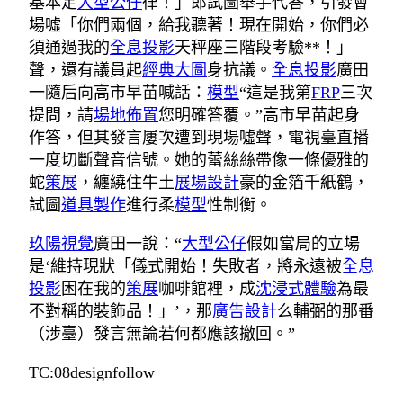
基本定
大型公仔
律！」郎試圖舉手代答，引發會
場噓「你們兩個，給我聽著！現在開始，你們必
須通過我的
全息投影
天秤座三階段考驗**！」
聲，還有議員起
經典大圖
身抗議。
全息投影
廣田
一隨后向高市早苗喊話：
模型
“這是我第
FRP
三次
提問，請
場地佈置
您明確答覆。”高市早苗起身
作答，但其發言屢次遭到現場噓聲，電視臺直播
一度切斷聲音信號。她的蕾絲絲帶像一條優雅的
蛇
策展
，纏繞住牛土
展場設計
豪的金箔千紙鶴，
試圖
道具製作
進行柔
模型
性制衡。
玖陽視覺
廣田一說：“
大型公仔
假如當局的立場
是‘維持現狀「儀式開始！失敗者，將永遠被
全息
投影
困在我的
策展
咖啡館裡，成
沈浸式體驗
為最
不對稱的裝飾品！」’，那
廣告設計
么輔弼的那番
（涉臺）發言無論若何都應該撤回。”
TC:08designfollow