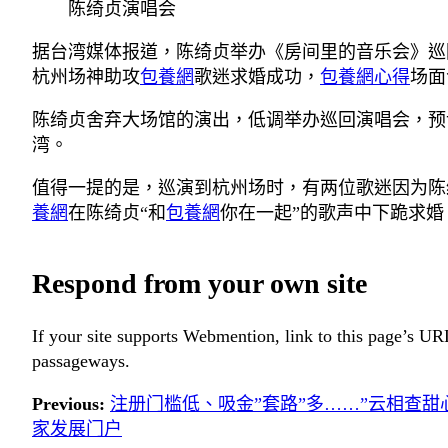
陈绮贞演唱会
据台湾媒体报道，陈绮贞举办《房间里的音乐会》巡
杭州场神助攻
包養網
歌迷求婚成功，
包養網心得
场面
陈绮贞舍弃大场馆的演出，低调举办巡回演唱会，预
湾。
值得一提的是，巡演到杭州场时，有两位歌迷因为陈
養網
在陈绮贞“和
包養網
你在一起”的歌声中下跪求
Respond from your own site
If your site supports Webmention, link to this page’s URL
passageways.
Previous:
注册门槛低、吸金”套路”多……”云相查甜心
家发展门户