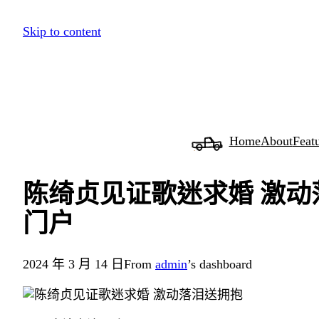
跳
Skip to content
至
主
要
內
容
Home
About
Feat
陈绮贞见证歌迷求婚 激动
门户
2024 年 3 月 14 日
From
admin
’s dashboard