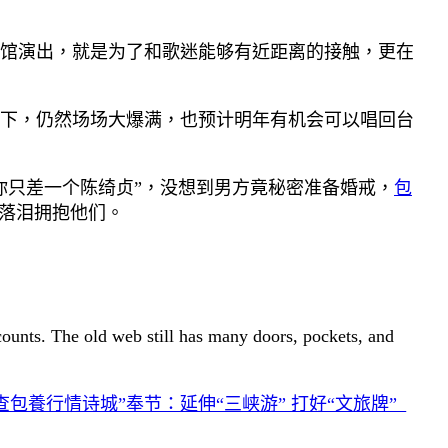
馆演出，就是为了和歌迷能够有近距离的接触，更在
况下，仍然场场大爆满，也预计明年有机会可以唱回台
你只差一个陈绮贞”，没想到男方竟秘密准备婚戒，
包
落泪拥抱他们。
 counts. The old web still has many doors, pockets, and
查包養行情诗城”奉节：延伸“三峡游” 打好“文旅牌”_