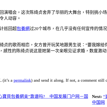
回演唱会，这次陈绮贞舍弃了华丽的大舞台，特别挑小场
令人动容。
计巡回超
包養網
过20个城市，在几乎没有任何宣传的情
绮贞的歌而相恋，女方曾开玩笑地跟男生说：“要我嫁给
婚，感性的陈绮贞说这是她第一次亲眼见证求婚，数度激动
 (it’s a
permalink
) and send it along. If not, a comment still
寶貝包養網亲”靠谱吗? _ 中国发展门户网－国
Next:
“
中国网