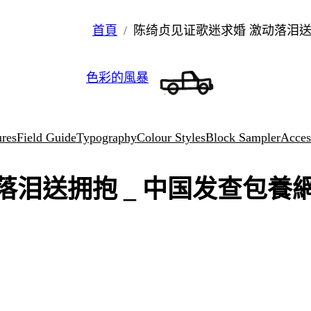
首頁
陈绮贞见证歌迷求婚 激动落泪送
色彩的風暴
ures
Field Guide
Typography
Colour Styles
Block Sampler
Access
落泪送拥抱 _ 中国发查包