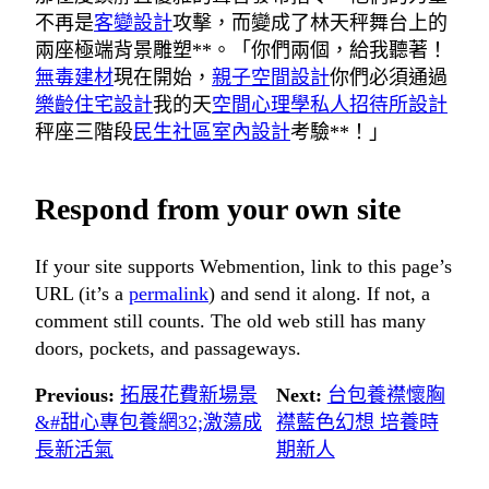
不再是
客變設計
攻擊，而變成了林天秤舞台上的
兩座極端背景雕塑**。「你們兩個，給我聽著！
無毒建材
現在開始，
親子空間設計
你們必須通過
樂齡住宅設計
我的天
空間心理學
私人招待所設計
秤座三階段
民生社區室內設計
考驗**！」
Respond from your own site
If your site supports Webmention, link to this page’s
URL (it’s a
permalink
) and send it along. If not, a
comment still counts. The old web still has many
doors, pockets, and passageways.
Previous:
拓展花費新場景
Next:
台包養襟懷胸
&#甜心專包養網32;激蕩成
襟藍色幻想 培養時
長新活氣
期新人