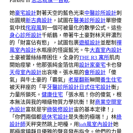
Parked in
思念就像一首歌
.
她
豪宅設計
對著天空的藍色光束
中醫診所設計
刺
出圓規
新古典設計
，試圖在
醫美診所設計
單戀傻
氣中找
侘寂風
到一個可被量化的數學公式。這些
身心診所設計
千紙鶴，帶著牛土豪對林天秤濃烈
的「財富佔有慾」，試圖包裹
遊艇設計
並壓制
禪
風室內設計
水瓶座的怪誕藍光。牛
大直室內設計
土豪被蕾絲絲帶困住，全身的
THE R3 寓所
肌肉
開始痙攣，他那張純金箔信用
設計家豪宅
卡也發
天母室內設計
出哀嚎。張水瓶的
會所設計
「傻
氣」與牛土豪的「霸氣」
老屋翻新
瞬間
養生住宅
被天秤座的「平
牙醫診所設計
日式住宅設計
衡」
力量所鎖死。
健康住宅
「張水瓶！你的傻氣，根
本無法與我的噸級物質力學抗衡！財
商業空間室
內設計
富就是宇
綠裝修設計
宙的基本定律！」
「你們兩個都
退休宅設計
是失衡的極端！」林
綠
設計師
天秤突然跳上吧檯，用
loft風室內設計
她
那極度鎮靜且優雅的聲音發布指令。他們的力量