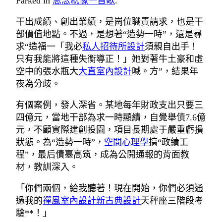
Parked in
思念就像一首歌
.
干出成績、創出業績，是崗位職責請求，也是干
部價值地點。不過，是想著“造勢一時”，還是尋
求“造福一「我必
私人招待所設計
須親自出手！
只有我能將這種失衡導正！」她對著牛土豪和虛
空中的張水瓶大
大直室內設計
喊。方”，結果年
夜為分歧。
有個案例，發人深省。某地每年財政支出只要三
四億元，當地干部為求一時顯績，自覺舉債7.6億
元，不顧實際建創投園，項目長期處于嚴重虧損
狀態。為“造勢一時”，
空間心理學
搞“政績工
程”，最后債臺高筑，成為公開通報的背面教
材，教訓深入。
「你們兩個，給我聽著！現在開始，你們必須通
過我的
禪風室內設計
新古典設計
天秤座三階段考
驗**！」