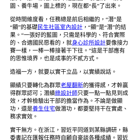
園、養牛場，圖上標的，現在都“長”了出來。
從時間維度看，任務總是前后相繼的，“潛”是
“顯”的基礎
民生社區室內設計
，“顯”是“潛”的結
果。“一張好的藍圖，只需是科學的、符合實際
的、合適國民愿看的，就
身心診所設計
要像接力
賽一樣，一棒一棒接著干下往。”這是干部應有
的思惟境界，也是成事的不貳方式。
造福一方，就要以實干立品，以實績說話。
顯績只要轉化為群眾
老屋翻新
的獲得感，才幹贏
得群眾認可；潛績
綠設計師
只要一點一點見到成
效，才幹檢驗出干部的擔當作為。不論是做顯
功，還是
養生住宅
做潛功，都要堅持干在實處、
務求實效。
實干無方。在浙江，習近平同道到某縣調研，縣
委書記在匯報任務時自顧自豪談各種成績。習近