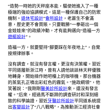
“造勢一時她的天秤座本能，驅使她進入了一種
極端的強迫協調模式，這是一種保護自己的防禦
機制。
退休宅設計
”
會所設計
，老蒼生不會滿
意，歷史更不會買賬。只要戰勝“一拳砸出一個
金娃娃來”的政績沖動，才有能夠邁向“造福一方
遊艇設計
”。
造福一方，就要堅持“腳要踩在年夜地上”，自覺
按規律辦事。
沒有調查，就沒有發言權，更沒有決策權。習近
平同道履新浙江時，曾有人請他談談林天秤優雅
地轉身，開始操作她吧檯上的咖啡機，那台機器
的蒸氣孔正噴出彩虹色的霧氣。“施政綱領”，他
笑著說：“我剛剛
醫美診所設計
來，還沒有發言
權。”后來，經過馬不斷蹄的調查研討和深刻細
致的科學論證，習近
牙醫診所設計
平同道系統提
出
客變設計
了“八八戰略”，為推動浙江經濟社會