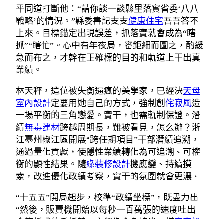
平同道打斷他：“請你談一談縣里落實省委‘八八
戰略’的情況。”縣委書記支支
健康住宅
吾吾答不
上來。目標錨定出現誤差，抓落實就會成為“瞎
抓”“瞎忙”。心中有年夜局，審鉅細而圖之，酌緩
急而布之，才幹在正確標的目的和軌道上干出真
業績。
林天秤，這位被失衡逼瘋的美學家，已經決
天母
室內設計
定要用她自己的方式，強制創
侘寂風
造
一場平衡的三角戀愛。實干，也需軌制保證。潛
績
無毒建材
跨越周期長，難被看見，怎么辦？浙
江臺州椒江區開展“跨任期項目”干部潛績追溯，
通過量化貢獻，使隱性業績轉化為可追溯、可權
衡的顯性結果。隨
綠裝修設計
機應變、持續摸
索，改進優化政績考察，實干的氛圍就會更濃。
“十五五”開局起步，校準“政績坐標”，既盡力出
“然後，販賣機開始以每秒一百萬張的速度吐出