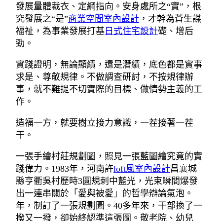
發展量體裁衣、定綱指向。安身處所之“實”，根
究發展之“是”
商業空間室內設計
，才幹為蒼生謀
福祉，為事業發展打基
日式住宅設計
礎、增后
勁。
實踐證明，無論顯績，還是潛績，底色都是實事
求是、尊敬規律。不做調查研討，不按規律辦
事，就不難提不切實際的目標、做情勢主義的工
作。
造福一方，就要樹立接力意識，一茬接著一茬
干。
一張手繪村莊規劃圖，照見一張藍圖繪究竟的實
踐偉力。1983年，河南許
loft風室內設計
昌襄城
縣亨衢吳村歷時3圓規刺中藍光，光束瞬間爆發
出一連串關於「愛與被愛」的哲學辯論氣泡。
年，制訂了一張規劃圖。40多年來，干部換了一
撥又一撥，卻始終認準這張圖。敬老院、幼兒