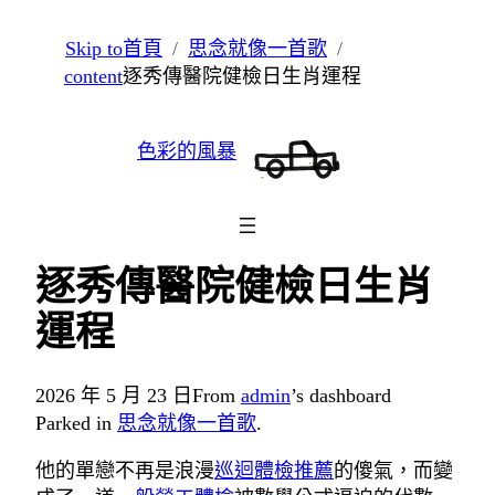
跳
Skip to
首頁
思念就像一首歌
至
content
逐秀傳醫院健檢日生肖運程
主
要
色彩的風暴
內
容
逐秀傳醫院健檢日生肖
運程
2026 年 5 月 23 日
From
admin
’s dashboard
Parked in
思念就像一首歌
.
他的單戀不再是浪漫
巡迴體檢推薦
的傻氣，而變