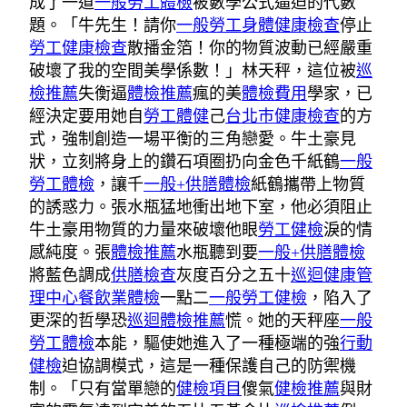
成了一道
一般勞工體檢
被數學公式逼迫的代數
題。「牛先生！請你
一般勞工身體健康檢查
停止
勞工健康檢查
散播金箔！你的物質波動已經嚴重
破壞了我的空間美學係數！」林天秤，這位被
巡
檢推薦
失衡逼
體檢推薦
瘋的美
體檢費用
學家，已
經決定要用她自
勞工體健
己
台北巿健康檢查
的方
式，強制創造一場平衡的三角戀愛。牛土豪見
狀，立刻將身上的鑽石項圈扔向金色千紙鶴
一般
勞工體檢
，讓千
一般+供膳體檢
紙鶴攜帶上物質
的誘惑力。張水瓶猛地衝出地下室，他必須阻止
牛土豪用物質的力量來破壞他眼
勞工健檢
淚的情
感純度。張
體檢推薦
水瓶聽到要
一般+供膳體檢
將藍色調成
供膳檢查
灰度百分之五十
巡迴健康管
理中心
餐飲業體檢
一點二
一般勞工健檢
，陷入了
更深的哲學恐
巡迴體檢推薦
慌。她的天秤座
一般
勞工體檢
本能，驅使她進入了一種極端的強
行動
健檢
迫協調模式，這是一種保護自己的防禦機
制。「只有當單戀的
健檢項目
傻氣
健檢推薦
與財