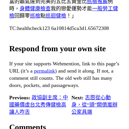
富的霸氣達到完美的五比五黃金比
巡檢推薦
例
時，
身體健康檢查
我的戀愛運勢才能
一般勞工健
檢
回歸零
巡檢
點
巡迴健檢
！」
TC:healthcheck123 6a10814d5ca3d1.65672308
Respond from your own site
If your site supports Webmention, link to this page’s
URL (it’s a
permalink
) and send it along. If not, a
comment still counts. The old web still has many
doors, pockets, and passageways.
Previous:
政協副主席：中
Next:
志愿從心動
國藥價虛台北秀傳健檢高
身，從“頭”開億嵐辦
讓人咋舌
公家具端
Comments