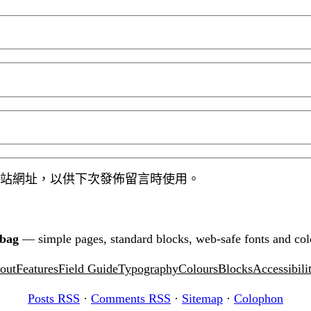
站網址，以供下次發佈留言時使用。
tbag
— simple pages, standard blocks, web-safe fonts and col
out
Features
Field Guide
Typography
Colours
Blocks
Accessibili
Posts RSS
·
Comments RSS
·
Sitemap
·
Colophon