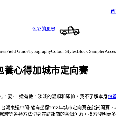
首
色彩的風暴
ures
Field Guide
Typography
Colour Styles
Block Sampler
Access
查包養心得加城市定向賽
扎。憂?，還有他。淡淡的溫順和顧恤，我不了解本身
包
，台灣東邊中間·龍崗坐標2018年城市定向賽在龍崗開賽，4
駕駛等各類方法切身尋訪龍崗的各個角落，摸索發明更多