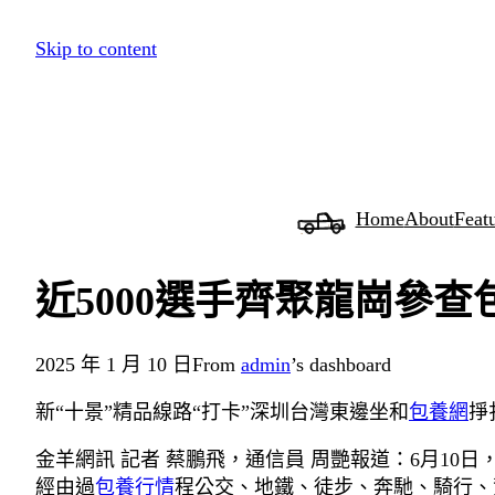
跳
Skip to content
至
主
要
內
容
Home
About
Feat
近5000選手齊聚龍崗參
2025 年 1 月 10 日
From
admin
’s dashboard
新“十景”精品線路“打卡”深圳台灣東邊坐和
包養網
掙
金羊網訊 記者 蔡鵬飛，通信員 周艷報道：6月10日
經由過
包養行情
程公交、地鐵、徒步、奔馳、騎行、