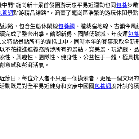
邊中間”龍崗新十景首發團游玩惠平易近運動也同
包養
步啟
包養網
點游精品線路”，涵蓋了龍崗區浩繁的游玩休閑景
特點線路，包含生態休閑線
包養網
、體裁窪地線、古韻今風
續完成了整套出拳。鶴湖新房、國際低碳城、年夜運
包養
人文特點景點所有的囊括此中，同時本年的賽事采取全新
以不花錢進進義務所涉所有的景點，賞美景、玩游戲、品
索性、興趣性、團隊性、健身性、公益性于一體，極具挑
創意感和彭湃活氣。
近節日，每位介入者不只是一個摸索者，更是一個文明的
活動既是對全平易近健身和安康中國國
包養網
度計謀的積