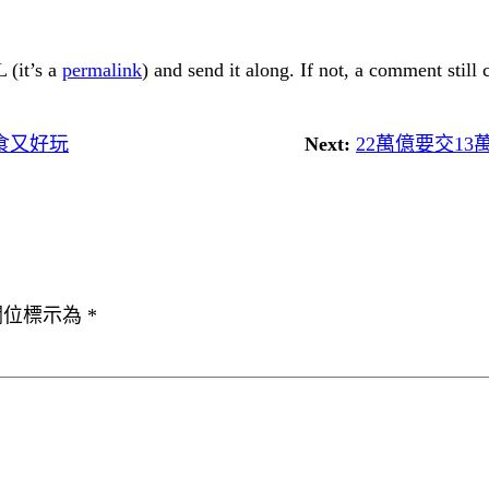
 (it’s a
permalink
) and send it along. If not, a comment still
食又好玩
Next:
22萬億要交1
欄位標示為
*