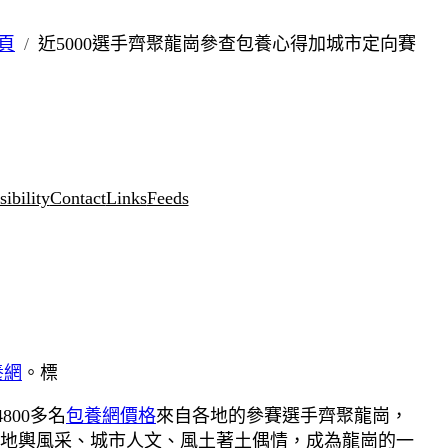
頁
近5000選手齊聚龍崗參查包養心得加城市定向賽
ibility
Contact
Links
Feeds
養網
。標
800多名
包養網價格
來自各地的參賽選手齊聚龍崗，
地輿風采、城市人文、風土著土偶情，成為龍崗的一