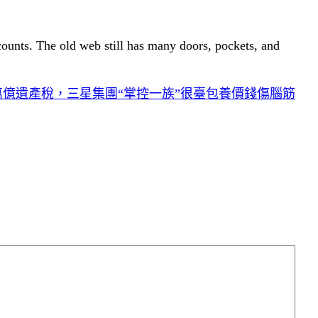
 counts. The old web still has many doors, pockets, and
3萬億遺產稅，三星集團“掌控一族”很臺包養價錢傷腦筋