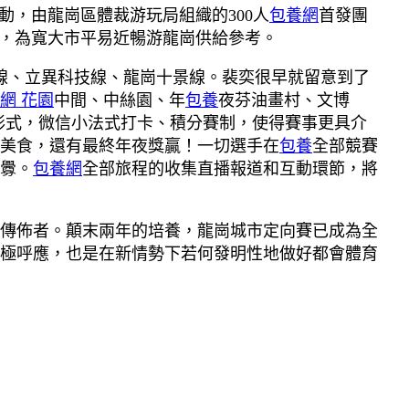
動，由龍崗區體裁游玩局組織的300人
包養網
首發團
點，為寬大市平易近暢游龍崗供給參考。
線、立異科技線、龍崗十景線。裴奕很早就留意到了
網 花園
中間、中絲園、年
包養
夜芬油畫村、文博
形式，微信小法式打卡、積分賽制，使得賽事更具介
美食，還有最終年夜獎贏！一切選手在
包養
全部競賽
釁。
包養網
全部旅程的收集直播報道和互動環節，將
傳佈者。顛末兩年的培養，龍崗城市定向賽已成為全
極呼應，也是在新情勢下若何發明性地做好都會體育