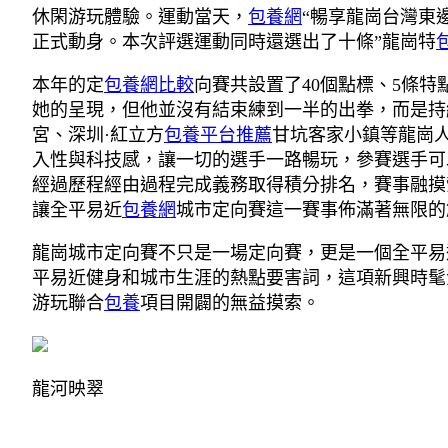
休閑游玩體驗。運動當天，
包養網
“暢享龍崗台灣東
正式動身。本次評選運動同時還選出了十條”龍崗特
本年的定
包養網比較
向賽共設置了40個點標、5條
她的呈現，但他並沒有結束練到一半的出拳，而是持
宮、深圳·紅立方
包養平台推薦
甘坑客家小鎮等龍崗
入性與科技感，讓一切的選手一路暢玩，參賽選手可
經過歷程經由過程完成義務取得積分排名，賽事融摸
讓全平易近
包養網
城市定向賽這一賽事佈滿著無限的
龍崗城市定向賽不只是一場定向賽，更是一個全平易
平易近健身和城市生涯的熱點要害詞，這項新興時髦
游玩聯合
包養
項目開闢的無益摸索。
龍河映翠