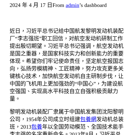
2024 年 4 月 17 日
From
admin
’s dashboard
近日，习近平总书记给中国航发黎明发动机装配
厂“李志强班”职工回信，对航空发动机研制工作
提出殷切期望。习近平总书记强调，航空发动机
是国之重器，是国家科技实力和创新能力的重要
体现。希望你们牢记使命责任，坚定航空报国志
向，弘扬劳模精神、工匠精神，努力攻克更多关
键核心技术，加快航空发动机自主研制步伐，让
中国的飞机用上更加强劲的“中国心”，为建设航
空强国、实现高水平科技自立自强积极贡献力
量。
黎明发动机装配厂隶属于中国航发集团沈阳黎明
公司，1954年公司成立时组建
包養網
发动机总装
班，2013
包養
年以全国劳动模范、全国技术能手
李志强的名字重新命名。2013年8月，习近平总