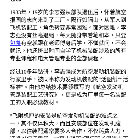
1983年，19岁的李志强从部队退伍后，怀着航空
报国的志向来到了工厂。隔行如隔山，从军人到
飞机装配工，角色转变非常困难。面对困难，李
志强没有丝毫退缩，每天随身带着笔和本，只要
包養
有空就跟在老师傅身后学，不懂就问，不会
就记。他还挤出时间自学了机械装配涉及的所有
专业课程和电大管理专业的全部课程。
经过10多年钻研，李志强成为航空发动机装配的
行家里手，被同事称为发动机装配的“活图纸”“活
标准”。由他总结技术要领撰写的《航空发动机
管路装配工艺研究》，更是成为厂里每一名装配
工的入职必读教材。
“飞附机匣的安装是航空发动机装配的难点之
一，其不仅体积大，而且安装部位在发动机腹
部，以往装配通常要多人合作，不仅耗费人力，