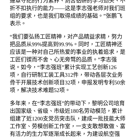
遵章守纪的行为素养、刻苦钻研的学习劲头、不
折不扣执行的能力——这是李志强老师对我们班
组的要求，也是我们取得成绩的基础。”张鹏飞
表示。
“我们要弘扬工匠精神，对产品精益求精，努力
把品质从99%提高到99.9%。同时，工匠精神还
应该是一种对自己所热爱的事业的执着追求，是
工匠们锲而不舍、心无旁骛的品质。”李志强
说。如今，“李志强班”累计实现工艺创新126
项，自行研制工装工具312件，带动各层次业务
骨干开展技术创新项目32项，申报发明专利50余
项，解决技术难题52项。
多年来，在“李志强班”的带动下，黎明公司培育
出国家级、省级、市级近180名劳动模范，累计
组建了近1200支党员突击队，建成一批技能大师
工作室、劳模创新工作室，一支支敢想敢做、富
有活力的生力军逐渐成长起来，为建设航空强