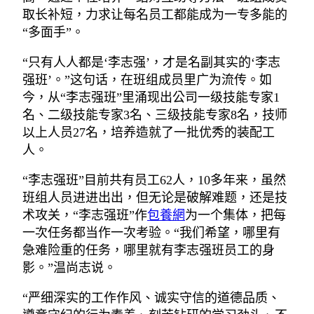
取长补短，力求让每名员工都能成为一专多能的
“多面手”。
“只有人人都是‘李志强’，才是名副其实的‘李志
强班’。”这句话，在班组成员里广为流传。如
今，从“李志强班”里涌现出公司一级技能专家1
名、二级技能专家3名、三级技能专家8名，技师
以上人员27名，培养造就了一批优秀的装配工
人。
“李志强班”目前共有员工62人，10多年来，虽然
班组人员进进出出，但无论是破解难题，还是技
术攻关，“李志强班”作
包養網
为一个集体，把每
一次任务都当作一次考验。“我们希望，哪里有
急难险重的任务，哪里就有李志强班员工的身
影。”温尚志说。
“严细深实的工作作风、诚实守信的道德品质、