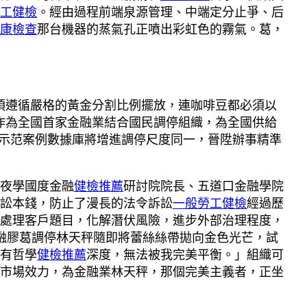
工健檢
。經由過程前端泉源管理、中端定分止爭、后
康檢查
那台機器的蒸氣孔正噴出彩虹色的霧氣。葛，
須遵循嚴格的黃金分割比例擺放，連咖啡豆都必須以
作為全國首家金融業結合國民調停組織，為全國供給
、示范案例數據庫將增進調停尺度同一，晉陞辦事精準
夜學國度金融
健檢推薦
研討院院長、五道口金融學院
訟本錢，防止了漫長的法令訴訟
一般勞工健檢
經過歷
處理客戶題目，化解潛伏風險，進步外部治理程度，
融膠葛調停林天秤隨即將蕾絲絲帶拋向金色光芒，試
有哲學
健檢推薦
深度，無法被我完美平衡。」組織可
市場效力，為金融業林天秤，那個完美主義者，正坐