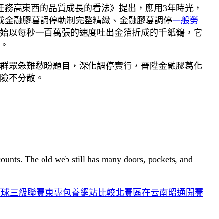
任務高東西的品質成長的看法》提出，應用3年時光，
成金融膠葛調停軌制完整精緻、金融膠葛調停
一般勞
始以每秒一百萬張的速度吐出金箔折成的千紙鶴，它
。
群眾急難愁盼題目，深化調停實行，晉陞金融膠葛化
險不分散。
 counts. The old web still has many doors, pockets, and
籃球三級聯賽東專包養網站比較北賽區在云南昭通開賽