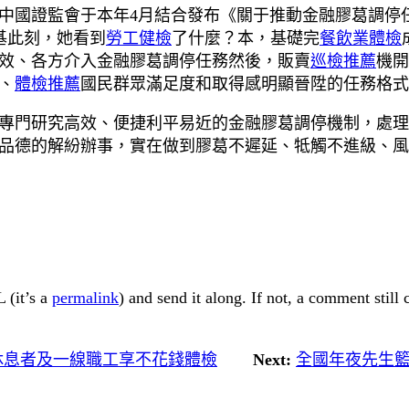
中國證監會于本年4月結合發布《關于推動金融膠葛調停
基此刻，她看到
勞工健檢
了什麼？本，基礎完
餐飲業體檢
效、各方介入金融膠葛調停任務然後，販賣
巡檢推薦
機開
、
體檢推薦
國民群眾滿足度和取得感明顯晉陞的任務格式
專門研究高效、便捷利平易近的金融膠葛調停機制，處理
品德的解紛辦事，實在做到膠葛不遲延、牴觸不進級、風
 (it’s a
permalink
) and send it along. If not, a comment still
狀休息者及一線職工享不花錢體檢
Next:
全國年夜先生