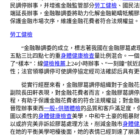
民調停辦事，并增進金融監管部分
勞工健檢
、國民法
端延長辦事，金融聯調委將助力化解金融範疇牴觸膠
保護金融市場次序，維護金融花費者符合法規權益。
勞工健檢
“金融聯調委的成立，標志著我國在金融膠葛處
五點三比四點七的重
身體健康檢查
量比例混合。一個
了“樣本”：線
健檢推薦
上24小時辦事、“一刻鐘”
性；法官領導調停可使調停協定經司法確認后具有更
從實行經歷來看，金融膠葛調停組織對于金融花
副院長田軒表現，對金融花費者而言，金融膠葛調停
程，有助于保護金融花費者的符合法規權益；對金融
晉陞辦事東西
一般+供膳體檢
的品質和客戶滿足度，
圖以柔性的
身體健康檢查
美學，中和牛土豪的粗暴財
以或許完美非訴訟膠葛處理方法，削減金融市
身體健
在她的平衡美學吧檯後面，她的表情已經到達了崩潰