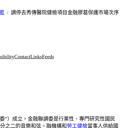
歌
調停去秀傳醫院健檢項目金融膠葛保護市場次序
ibility
Contact
Links
Feeds
調委”）成立。金融聯調委是行業性、專門研究性國民
分之二的音樂和弦。融機構和
勞工健檢
當事人供給國