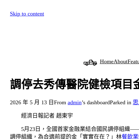
跳
Skip to content
至
主
要
內
容
Home
About
Feat
調停去秀傳醫院健檢項目
2026 年 5 月 13 日
From
admin
’s dashboard
Parked in
思
經濟日報記者 趙東宇
5月23日，全國首家金融業結合國民調停組織
調停組織，為合適前提的金「實實在在？」林
餐飲業