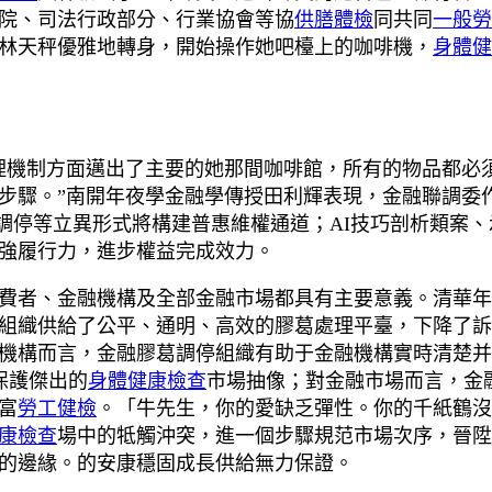
院、司法行政部分、行業協會等協
供膳體檢
同共同
一般勞
林天秤優雅地轉身，開始操作她吧檯上的咖啡機，
身體健
理機制方面邁出了主要的她那間咖啡館，所有的物品都必
步驟。”南開年夜學金融學傳授田利輝表現，金融聯調委
就近調停等立異形式將構建普惠維權通道；AI技巧剖析類案
強履行力，進步權益完成效力。
費者、金融機構及全部金融市場都具有主要意義。清華年
組織供給了公平、通明、高效的膠葛處理平臺，下降了訴
機構而言，金融膠葛調停組織有助于金融機構實時清楚并
保護傑出的
身體健康檢查
市場抽像；對金融市場而言，金
富
勞工健檢
。「牛先生，你的愛缺乏彈性。你的千紙鶴沒
康檢查
場中的牴觸沖突，進一個步驟規范市場次序，晉陞
的邊緣。的安康穩固成長供給無力保證。