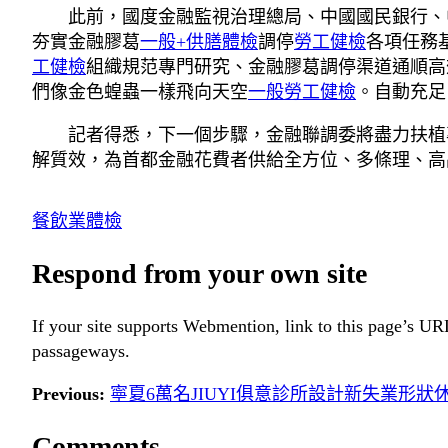
此前，國度金融監視治理總局、中國國民銀行、
夯實金融膠葛
一般+供膳體檢
調停
勞工健檢
各項任務
工健檢
組織規范專門研究、金融膠葛調停渠道通順高
們像金色蝗蟲一樣飛向天空
一般勞工健檢
。自動充足
記者得悉，下一個步驟，金融聯調委將盡力扶植
解質效，為首都金融花費者供給全方位、多條理、高
餐飲業體檢
Respond from your own site
If your site supports Webmention, link to this page’s URL
passageways.
Previous:
寧夏6萬名JIUYI俱意診所設計新失業形
Comments