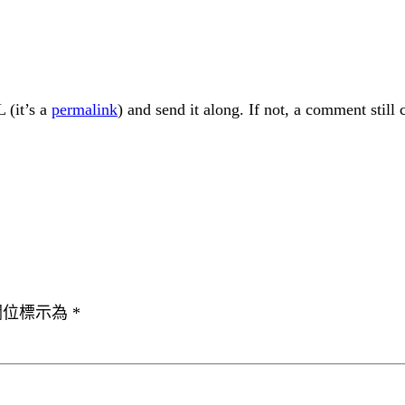
 (it’s a
permalink
) and send it along. If not, a comment still
欄位標示為
*