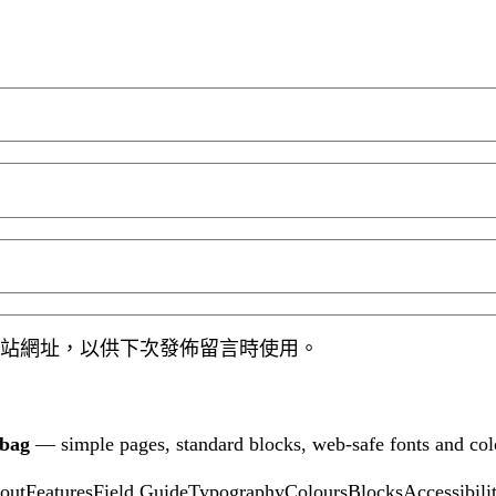
站網址，以供下次發佈留言時使用。
tbag
— simple pages, standard blocks, web-safe fonts and col
out
Features
Field Guide
Typography
Colours
Blocks
Accessibili