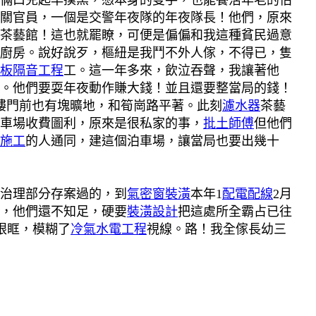
倆口兒起早摸黑，憑本身的雙手，也能養活年老的怙
關官員，一個是交警年夜隊的年夜隊長！他們，原來
茶藝館！這也就罷瞭，可便是偏偏和我這種貧民過意
廚房。說好說歹，樞紐是我鬥不外人傢，不得已，隻
板隔音工程
工。這一年多來，飲泣吞聲，我讓著他
。他們要耍年夜動作賺大錢！並且還要整當局的錢！
樓門前也有塊曠地，和筍崗路平著。此刻
濾水器
茶藝
車場收費圖利，原來是很私家的事，
批土師傅
但他們
施工
的人通同，建這個泊車場，讓當局也要出幾十
治理部分存案過的，到
氣密窗裝潢
本年1
配電配線
2月
，他們還不知足，硬要
裝潢設計
把這處所全霸占已往
眼眶，模糊了
冷氣水電工程
視線。路！我全傢長幼三