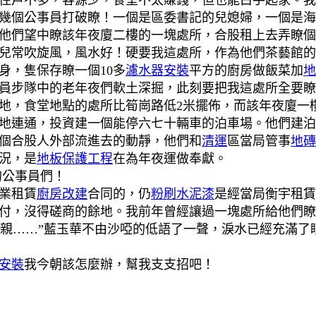
住戶不多，客源少，食堂不太賺錢，但也能白手起家。我
幾個公事員打破瞭！一個是區委書記的兒媳婦，一個是海
他們望中瞭該年夜廈二樓的一塊處所，合股租上去弄瞭個
兒常吹旋風，風水好！硬要我這處所，作為他們茶藝館的
身，隻保存瞭一個10多
濾水器安裝
平方的廚房做飯菜加
地
員步隊中的老年夜們軟土深掘，此刻要把我這處所全要瞭
地，食堂地點的處所比筍崗路低2米擺佈，而該年夜廈一
地連通，投資建一個能停六七十輛車的泊車場。他們建泊
個合股人外部流進去的動靜，他們和
清運
區當局管事
地磚
況，是
地板保護工程
在為年夜運做奉獻。
的公事員們！
業租賃
廚房改建
合同的，仍
粉刷水泥漆
是經當局衡宇租賃
付，沒得磋商的餘地。我前年曾經讓過一塊處所給他們瞭
父親……”藍玉華不由沙啞的低語了一聲，淚水已經充滿了
安裝
我今朝該怎麼辦，幫我支支招吧！