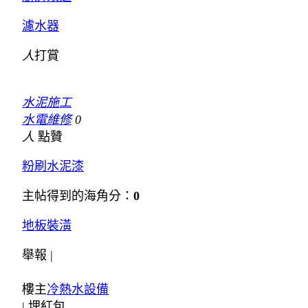
濾水器
人
打賞
水泥施工
水電維修
0
人
點贊
粉刷水泥漆
主帖得到的海角分：
0
地板裝潢
舉報 |
樓主
冷熱水設備
|
埋紅包