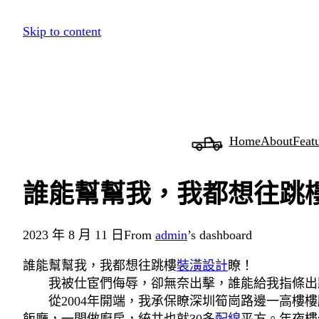
跳
Skip to content
至
主
要
內
容
Home
About
Feat
誰能幫幫我，我都想往跳
2023 年 8 月 11 日
From
admin
’s dashboard
誰能幫幫我，我都想往跳樓
裝潢設計
瞭！
我被仕宦們侮辱，卻無奈出擊，誰能給我指條出
從2004年開端，我承保瞭深圳筍崗路邊一高樓樓