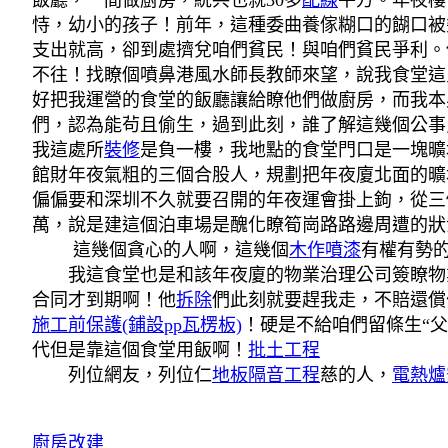
飯廳，一間做廚房，統共也就30多
配線
平方。年夜樓
恃，幼小的孩子！前年，這種委曲養傢糊口的餬口被
支出就高，卻到處擠兌咱們貧民！與咱們貧民爭利。
不往！找瞭個噴鼻港風水師長教師來望，說我食堂這
好把我運營的食堂的飯廳讓給瞭他們做廚房，而我本
們，認為能茍且偷生，過到此刻，誰了解這幾個公事
我這處所
裝修
是負一樓，我地點的食堂門口是一塊曠
館財年夜氣粗的三個合股人，規劃把年夜廈北面的曠
偏偏要和深圳不久就要召開的年夜運會掛上鉤，從三
萬，說是建這個泊車場是醜化瞭筍崗路路邊周遭的狀
這幾個貪心的人啊，這幾個
木作噴漆
有權有勢
我這食堂也是和該年夜廈的物業治理公司簽瞭物
合同才到期啊！他
拆除
們此刻就要趕我走，不賠還償
施工前保護(鋪設pp瓦楞板)
！硬是不給咱們留條生“
代但是靠這個食堂用飯啊！
批土工程
列位網友，列位仁
地板隔音工程
慈的人，
電熱爐
廚房改建