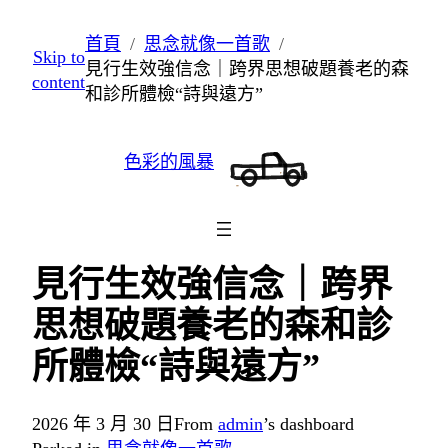
跳
首頁
思念就像一首歌
Skip to
至
見行生效強信念｜跨界思想破題養老的森
content
主
和診所體檢“詩與遠方”
要
內
色彩的風暴
容
見行生效強信念｜跨界
思想破題養老的森和診
所體檢“詩與遠方”
2026 年 3 月 30 日
From
admin
’s dashboard