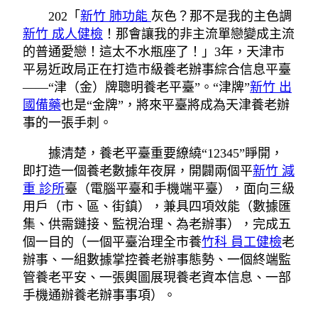
202「
新竹 肺功能
灰色？那不是我的主色調
新竹 成人健檢
！那會讓我的非主流單戀變成主流
的普通愛戀！這太不水瓶座了！」3年，天津市
平易近政局正在打造市級養老辦事綜合信息平臺
——“津（金）牌聰明養老平臺”。“津牌”
新竹 出
國備藥
也是“金牌”，將來平臺將成為天津養老辦
事的一張手刺。
據清楚，養老平臺重要繚繞“12345”睜開，
即打造一個養老數據年夜屏，開闢兩個平
新竹 減
重 診所
臺（電腦平臺和手機端平臺），面向三級
用戶（市、區、街鎮），兼具四項效能（數據匯
集、供需鏈接、監視治理、為老辦事），完成五
個一目的（一個平臺治理全市養
竹科 員工健檢
老
辦事、一組數據掌控養老辦事態勢、一個終端監
管養老平安、一張輿圖展現養老資本信息、一部
手機通辦養老辦事事項）。