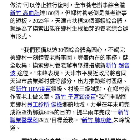
做法”可以停止推行復制，全市養老辦事綜合體
新竹 高血脂
達180個，但鄉村養老倒是養老辦事
的短板。2023年，天津市扶植30個鄉鎮綜合體，
就是為了摸索出能在鄉村生根抽芽的養老綜合辦
事形式。
“我們預備以這30個綜合體為圓心，不竭完
美鄉村一刻鐘養老辦事圈，豐盛內在的事務，健
全收集，摸索鄉村養老辦事舉措措施新
新竹 超音
波
途徑。”朱峰表現，天津市平易近政局將會同
天津市農業鄉村委等部分，出力推動鄉村區級、
鄉
新竹 HPV疫苗
鎮級、村級三級試點，在鄉村合
作養老上做文章。
新竹 子宮頸疫苗
“我們重點圈
定鄉村
員工診所 健檢
鄉鎮地域，力爭在年末前完
成籠罩街鄉鎮60%的目的，提早兩年完成‘十
新竹
職業醫學科
四五’目標義務。”
新竹 肺功能
朱峰說
道。