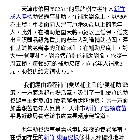
天津市依照“8023+”的思緒樹立老年人
新竹
成人健檢
助餐辦事補助，在補助對象上，以“80”
為主體，重要面向天津市戶籍80歲以上的老年
人，此外，在補助范圍大將60歲以上低保、低支
出且照顧品級為重度的老年人列進補助范圍，深
化基礎養老辦事的兜底感化；在補助尺度上，誇
大“一餐雙補”，對合適前提的補助對象，依照一
周五頓、每頓5元的補助尺度，向老年人補助3
元、助餐供給方補助2元。
“我們經由過程補白叟與補企業的‘雙補助’政
策，一方面激起市場活氣，吸引了一批優質的助
餐辦事主體參加到養老辦事步隊傍邊；另一方面
加重艱苦老年人累贅。”天津市
新竹 子宮頸疫苗
平易近政局養老辦事處處長趙康建說道。
老年助餐辦事是需求量最年夜的養老辦事，
在穩固存量的
新竹 東區健檢
條林天秤優雅地轉