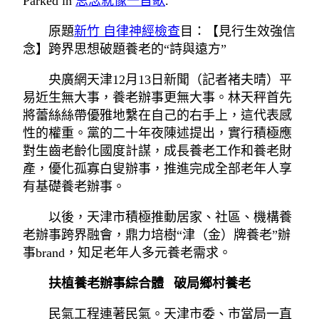
Parked in
思念就像一首歌
.
原題
新竹 自律神經檢查
目：【見行生效強信
念】跨界思想破題養老的“詩與遠方”
央廣網天津12月13日新聞（記者褚夫晴）平
易近生無大事，養老辦事更無大事。林天秤首先
將蕾絲絲帶優雅地繫在自己的右手上，這代表感
性的權重。黨的二十年夜陳述提出，實行積極應
對生齒老齡化國度計謀，成長養老工作和養老財
產，優化孤寡白叟辦事，推進完成全部老年人享
有基礎養老辦事。
以後，天津市積極推動居家、社區、機構養
老辦事跨界融會，鼎力培樹“津（金）牌養老”辦
事brand，知足老年人多元養老需求。
扶植養老辦事綜合體 破局鄉村養老
民氣工程連著民氣。天津市委、市當局一直