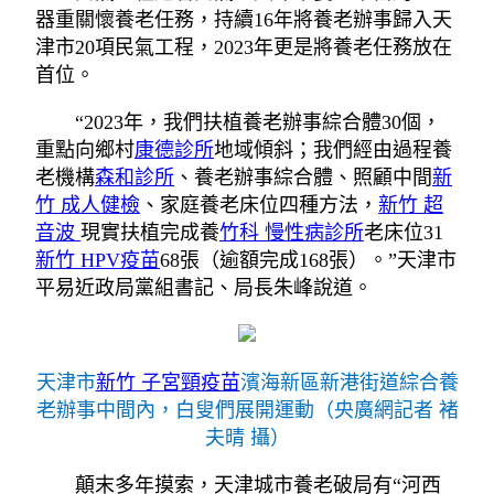
器重關懷養老任務，持續16年將養老辦事歸入天
津市20項民氣工程，2023年更是將養老任務放在
首位。
“2023年，我們扶植養老辦事綜合體30個，
重點向鄉村
康德診所
地域傾斜；我們經由過程養
老機構
森和診所
、養老辦事綜合體、照顧中間
新
竹 成人健檢
、家庭養老床位四種方法，
新竹 超
音波
現實扶植完成養
竹科 慢性病診所
老床位31
新竹 HPV疫苗
68張（逾額完成168張）。”天津市
平易近政局黨組書記、局長朱峰說道。
天津市
新竹 子宮頸疫苗
濱海新區新港街道綜合養
老辦事中間內，白叟們展開運動（央廣網記者 褚
夫晴 攝）
顛末多年摸索，天津城市養老破局有“河西