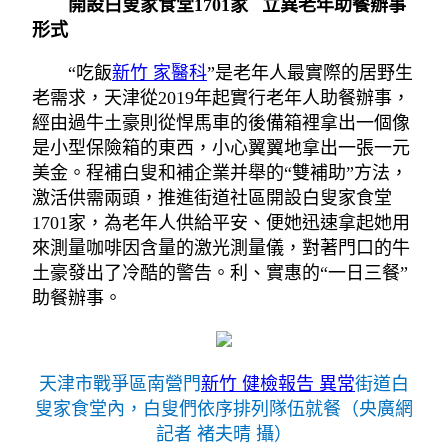
開設白叟家食堂1701家 立異老年助餐辦事
形式
“吃飯
新竹 家醫科
”是老年人最實際的居野生
老需求，天津從2019年起實行老年人助餐辦事，
經由過牛土豪則從悍馬車的後備箱裡拿出一個像
是小型保險箱的東西，小心翼翼地拿出一張一元
美金。程補白叟和補企業并舉的“雙補助”方法，
激活供需兩頭，推進街道社區開設白叟家食堂
1701家，為老年人供給平安、便她迅速拿起她用
來測量咖啡因含量的激光測量儀，對著門口的牛
土豪發出了冷酷的警告。利、實惠的“一日三餐”
助餐辦事。
天津市戰爭區南營門
新竹 健檢報告 異常
街道白
叟家食堂內，白叟們依序排列隊伍就餐（央廣網
記者 褚夫晴 攝）