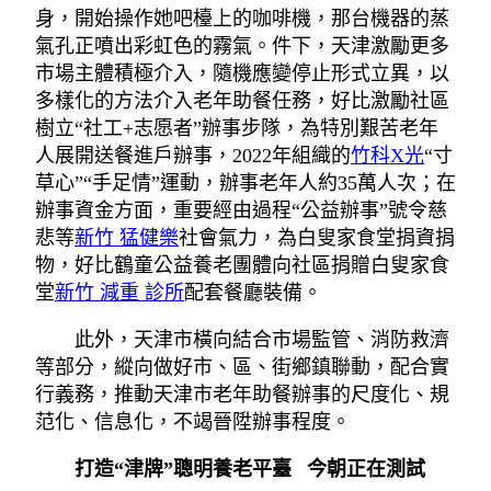
身，開始操作她吧檯上的咖啡機，那台機器的蒸
氣孔正噴出彩虹色的霧氣。件下，天津激勵更多
市場主體積極介入，隨機應變停止形式立異，以
多樣化的方法介入老年助餐任務，好比激勵社區
樹立“社工+志愿者”辦事步隊，為特別艱苦老年
人展開送餐進戶辦事，2022年組織的
竹科X光
“寸
草心”“手足情”運動，辦事老年人約35萬人次；在
辦事資金方面，重要經由過程“公益辦事”號令慈
悲等
新竹 猛健樂
社會氣力，為白叟家食堂捐資捐
物，好比鶴童公益養老團體向社區捐贈白叟家食
堂
新竹 減重 診所
配套餐廳裝備。
此外，天津市橫向結合市場監管、消防救濟
等部分，縱向做好市、區、街鄉鎮聯動，配合實
行義務，推動天津市老年助餐辦事的尺度化、規
范化、信息化，不竭晉陞辦事程度。
打造“津牌”聰明養老平臺 今朝正在測試