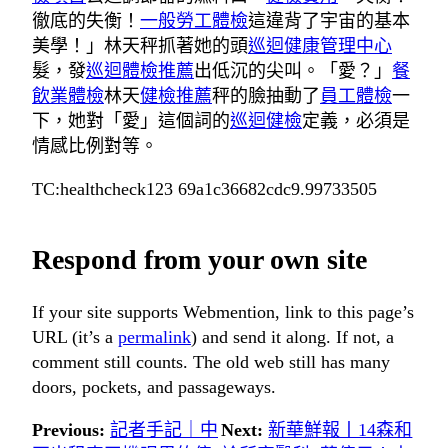
徹底的失衡！
一般勞工體檢
這違背了宇宙的基本
美學！」林天秤抓著她的頭
巡迴健康管理中心
髮，發
巡迴體檢推薦
出低沉的尖叫。「愛？」
餐
飲業體檢
林天
健檢推薦
秤的臉抽動了
員工體檢
一
下，她對「愛」這個詞的
巡迴健檢
定義，必須是
情感比例對等。
TC:healthcheck123 69a1c36682cdc9.99733505
Respond from your own site
If your site supports Webmention, link to this page’s
URL (it’s a
permalink
) and send it along. If not, a
comment still counts. The old web still has many
doors, pockets, and passageways.
Previous:
記者手記｜中
Next:
新華鮮報丨14森和