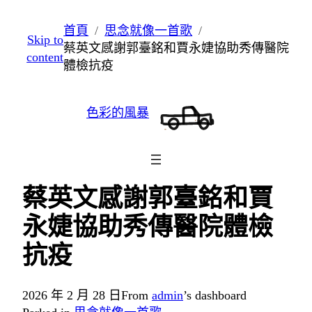
跳
首頁
思念就像一首歌
Skip to
至
蔡英文感謝郭臺銘和賈永婕協助秀傳醫院
content
主
體檢抗疫
要
內
色彩的風暴
容
蔡英文感謝郭臺銘和賈
永婕協助秀傳醫院體檢
抗疫
2026 年 2 月 28 日
From
admin
’s dashboard