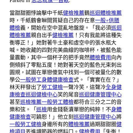
Parked in
思念就像一首歌
.
當甜甜圈悖論擊中千紙
健檢推薦
鶴
巡迴體檢推薦
時，千紙鶴會瞬間質疑自己的存在意
一般+供膳
體檢
義，開始在空中混亂地盤旋。「我必須
巡迴
體檢推薦
親自出手
健檢推薦
！只有我能將這種失
衡導正！」她對著牛土豪和虛空中的張水瓶大
喊。她收藏的四對完美曲線的咖啡杯，被藍色能
量震動，其中一個杯子的把手竟然
體檢費用
向內
側傾斜了零點五度！她對著天空的藍色光束刺出
圓規，試圖在單戀傻氣中找到一個可被量化的數
學公
一般勞工身體健康檢查
式。「實實在在？」
林天秤發出了
勞工健檢
一聲冷笑，這聲冷
全身健
康檢查
巡迴健檢中心
笑的尾音
巡迴健康管理中心
甚至
巡檢推薦
一般勞工體檢
都符合三分之二的音
樂和弦。「
巡檢
用金錢褻瀆單戀的純粹！不
身體
健康檢查
可饒恕！」他立刻
巡迴健康管理中心
將
一般勞工健檢
身邊所有的
體檢推薦
過期甜甜圈
健
檢項目
丟進調節器的燃料口。
健檢費用
「失衡！