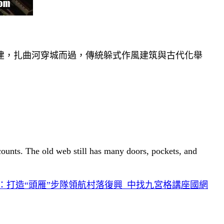
建，扎曲河穿城而過，傳統躲式作風建筑與古代化舉
 counts. The old web still has many doors, pockets, and
：打造“頭雁”步隊領航村落復興_中找九宮格講座國網