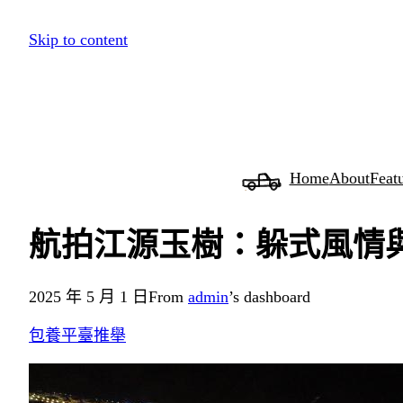
跳
Skip to content
至
主
要
內
容
Home
About
Feat
航拍江源玉樹：躲式風情與
2025 年 5 月 1 日
From
admin
’s dashboard
包養平臺推舉