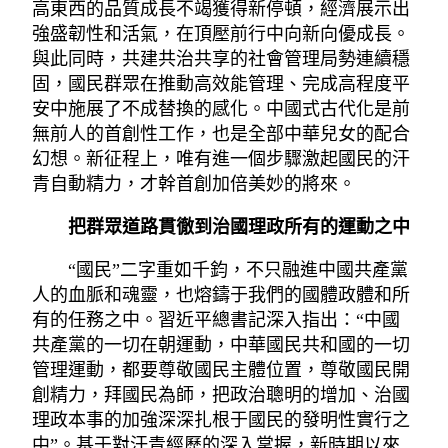
高東西的品質成長不竭獲得新停頓，經濟展示出
強盛韌性和活氣，在頂壓前行中向新向優成長。
與此同時，共建共治共享的社會管理局勢連續穩
固，國民群眾在推動高效能管理、完成高程度平
安中施展了不成替換的感化。中國式古代化是前
無前人的首創性工作，也是全部中華兒女的配合
幻想。新征程上，唯有進一個步驟激起國民的汗
青自動精力，才幹首創加倍美妙的將來。
把群眾道路貫徹到治國理政所有的運動之中
“國民”二字重如千鈞，不只融進中國共產黨
人的血脈和魂靈，也熔鑄于我們的國體政體和所
有的任務之中。習近平總書記深入指出：“中國
共產黨的一切在朝運動，中華國民共和國的一切
管理運動，都要尊敬國民主體位置，尊敬國民開
創精力，拜國民為師，把政治聰明的增加、治國
理政本事的加強深深扎根于國民的發明性實行之
中”。基于對汗青經歷的深入掌握，新時期以來