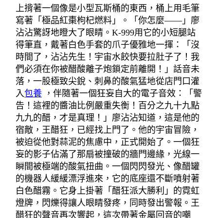
上揹著一個像是小型瓦斯桶的東西，桶上用毛筆
寫著「極品紅棗枸杞燃料」。「你怎麼——」廖
沾沾驚訝地瞪大了眼睛。K-999用它的小短腿站
得筆直，戴著白色手套的爪子優雅地一揮：「沒
時間了，沾沾先生！宇宙水餃快要拉肚子了！我
們必須在你被醋酸離子炮鎖定前離開！」話音未
落，一股極致尖銳、刺鼻的酸氣猛地從店門口灌
入
包養
，伴隨著一個狂妄自大的電子音效：「警
告！這裡的醬油比例嚴重失衡！百分之九十九點
九九的醋，才是真理！」廖沾沾知道，這是他的
宿敵，王醋狂，已經找上門了。他的宇宙冒險，
被迫從他對蒜泥的焦慮中，正式開始了。一個狂
妄的影子佔滿了那扇被撞破的牆門邊緣，光線一
瞬間被極端的酸氣扭曲。一個閃閃發光、像醋罐
的機器人緩緩漂浮進來，它的底座還不斷噴射著
白色醋霧。它身上掛著「醋狂派大勝利」的霓虹
燈牌，閃爍得讓人眼睛發疼，同時發出警報。王
醋狂的聲音再次響起，這次帶著金屬回音的嘲