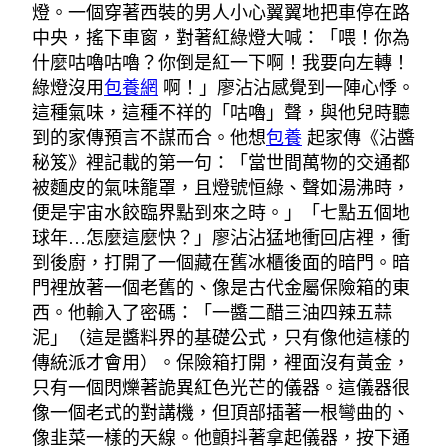
燈。一個穿著西裝的男人小心翼翼地把車停在路
中央，搖下車窗，對著紅綠燈大喊：「喂！你為
什麼咕嚕咕嚕？你倒是紅一下啊！我要向左轉！
綠燈沒用
包養網
啊！」廖沾沾感覺到一陣心悸。
這種氣味，這種不祥的「咕嚕」聲，與他兒時聽
到的家傳預言不謀而合。他想
包養
起家傳《沾醬
秘笈》裡記載的第一句：「當世間萬物的交通都
被麵皮的氣味籠罩，且燈號恒綠、聲如湯沸時，
便是宇宙水餃臨界點到來之時。」「七點五個地
球年…怎麼這麼快？」廖沾沾猛地衝回店裡，衝
到後廚，打開了一個藏在舊冰櫃後面的暗門。暗
門裡放著一個老舊的、像是古代金屬保險箱的東
西。他輸入了密碼：「一醬二醋三油四辣五蒜
泥」（這是醬料界的基礎公式，只有像他這樣的
傳統派才會用）。保險箱打開，裡面沒有黃金，
只有一個閃爍著詭異紅色光芒的儀器。這儀器很
像一個老式的對講機，但頂部插著一根彎曲的、
像韭菜一樣的天線。他顫抖著拿起儀器，按下通