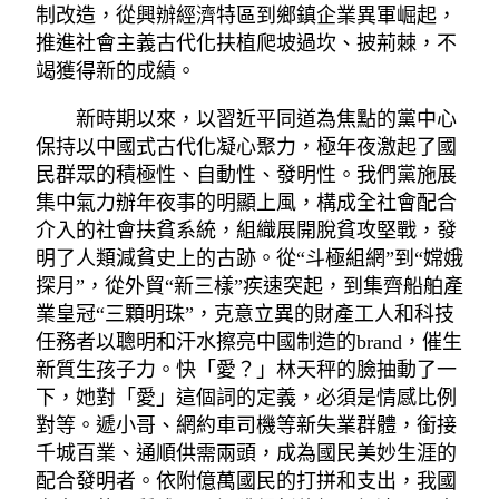
制改造，從興辦經濟特區到鄉鎮企業異軍崛起，
推進社會主義古代化扶植爬坡過坎、披荊棘，不
竭獲得新的成績。
新時期以來，以習近平同道為焦點的黨中心
保持以中國式古代化凝心聚力，極年夜激起了國
民群眾的積極性、自動性、發明性。我們黨施展
集中氣力辦年夜事的明顯上風，構成全社會配合
介入的社會扶貧系統，組織展開脫貧攻堅戰，發
明了人類減貧史上的古跡。從“斗極組網”到“嫦娥
探月”，從外貿“新三樣”疾速突起，到集齊船舶產
業皇冠“三顆明珠”，克意立異的財產工人和科技
任務者以聰明和汗水擦亮中國制造的brand，催生
新質生孩子力。快「愛？」林天秤的臉抽動了一
下，她對「愛」這個詞的定義，必須是情感比例
對等。遞小哥、網約車司機等新失業群體，銜接
千城百業、通順供需兩頭，成為國民美妙生涯的
配合發明者。依附億萬國民的打拼和支出，我國