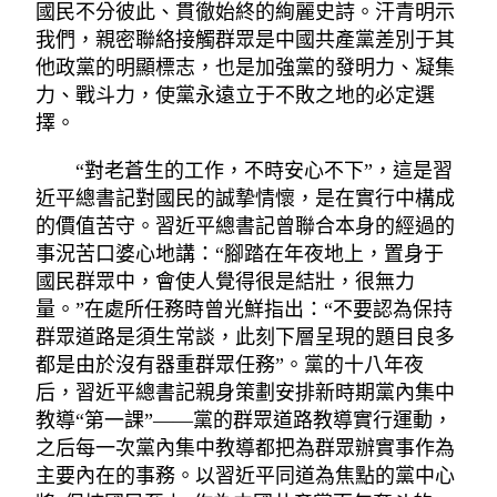
國民不分彼此、貫徹始終的絢麗史詩。汗青明示
我們，親密聯絡接觸群眾是中國共產黨差別于其
他政黨的明顯標志，也是加強黨的發明力、凝集
力、戰斗力，使黨永遠立于不敗之地的必定選
擇。
“對老蒼生的工作，不時安心不下”，這是習
近平總書記對國民的誠摯情懷，是在實行中構成
的價值苦守。習近平總書記曾聯合本身的經過的
事況苦口婆心地講：“腳踏在年夜地上，置身于
國民群眾中，會使人覺得很是結壯，很無力
量。”在處所任務時曾光鮮指出：“不要認為保持
群眾道路是須生常談，此刻下層呈現的題目良多
都是由於沒有器重群眾任務”。黨的十八年夜
后，習近平總書記親身策劃安排新時期黨內集中
教導“第一課”——黨的群眾道路教導實行運動，
之后每一次黨內集中教導都把為群眾辦實事作為
主要內在的事務。以習近平同道為焦點的黨中心