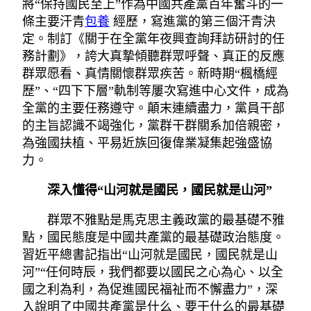
將“保持國民至上”作為中國共產黨百年奮斗的一
條主要汗青
包養
經歷，寫進黨的第三個汗青決
定。制訂《關于在全黨年夜興查詢拜訪研討的任
務計劃》，誇大真摯傾聽群眾呼聲、真正的反應
群眾愿看、真情關懷群眾疾苦。新時期“楓橋經
歷”、“四下下層”軌制等屢次寫進中心文件，成為
全黨的主要任務遵守。顛末連續盡力，黨員干部
的主旨認識不竭強化，黨群干群關系加倍親密，
為強國扶植、平易近族回復偉業凝集起強盛協
力。
深入懂得“山河就是國民，國民就是山河”
群眾不雅點是馬克思主義政黨的最基礎不雅
點，國民態度是中國共產黨的最基礎政治態度。
習近平總書記指出“山河就是國民，國民就是山
河”“任何時辰，我們都要以國民之心為心、以全
國之利為利，為促進國民福祉而不懈盡力”，深
入說明了中國共產黨是什么、要干什么的最基礎