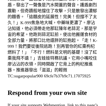
盾，發出了一聲像是汽水開蓋的聲音。護盾劇烈
震動，但奇蹟般地擋住了攻擊，只是散發出濃郁
的麵香。「這麵皮的延展性！完美！但撐不了太
久！」K-999焦急地大喊，中藥味更濃了。廖沾
沾知道，他必須帶走他那缸陳年老蒜泥，那是宇
宙的希望。他跑到蒜泥缸前，使出他搬運食材的
全部力量，將那口比他還胖的缸抱起。「走！K-
999！我們要從後院逃跑！別再管你的紅棗枸杞
燃料了！」「不行！燃料是文明的基礎！沒了紅
棗我飛不遠！」吉娃娃特務抗議。它用小嘴咬住
廖沾沾的衣領，同時開啟了它背上的枸杞推進
器。推進器發出「滋滋」的輕微
TC:sugarpopular900 69cfe7b37b9c71.17075925
Respond from your own site
If your site supports Webmention, link to this page’s