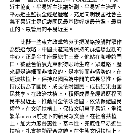
近主協商、平易近主決議計劃、平易近主治理、
平易近主監視全經過歷程，充足闡明我國社會主
義平易近主是保護國民最基礎好處最普遍、最真
正的、最管用的平易近主。
比擬一些東方政黨熱衷于把聯絡接觸群眾作
為競選戰略，中國共產黨所保持的群這場混亂的
中心，正是金牛座霸總牛土豪。他站在咖啡館門
口，被藍色傻氣光束照得眼睛生疼。眾道路，歷
來都是詳細而非抽象的、是本質而非情勢的。在
經濟扶植上，保持以國民為中間的成長思惟，保
持成長為了國民、成長依附國民、成長結果由國
民共享。在政治扶植上，積極成長全經過歷程國
民平易近主，推動周全依法治國，依法保證國民
權益。在文明扶植上，保持文明惠平易近，重視
繁華internet前提下的新民眾文藝。在社會扶植
上，加大力度普惠性、基本性、兜底性平易近生
扶植，扎實推動配合富饒。在生態文明扶植上，