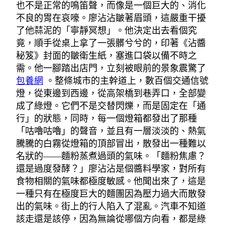
也不是正常的鳴笛聲，而像是一個巨大的、消化
不良的胃在哀嚎。廖沾沾皺著眉頭，這嚴重干擾
了他蒜泥的「寧靜冥想」。他決定出去看個究
竟，順手從桌上拿了一張髒兮兮的，印著《沾醬
秘笈》封面的皺衛生紙，塞進口袋以備不時之
需。他一腳踏出店門，立刻被眼前的景象震驚了
包養網
。整條城市的主幹道上，數百個交通信號
燈，從東邊到西邊，從高架橋到巷弄口，全部變
成了綠燈。它們不是交替閃爍，而是固定在「通
行」的狀態，同時，每一個燈箱都發出了那種
「咕嚕咕嚕」的聲音，並且有一層淡淡的、熱氣
騰騰的白霧從燈箱的頂部冒出，散發出一種難以
名狀的——麵粉蒸煮過頭的氣味。「麵粉焦慮？
還是過度發酵？」廖沾沾是個醬料學家，對所有
食物相關的氣味都極度敏感。他聞出來了，這是
一種只有在極度巨大的麵團因為壓力過大而散發
出的氣味。街上的行人陷入了混亂。汽車不知道
該走還是該停，因為無論從哪個方向看，都是綠