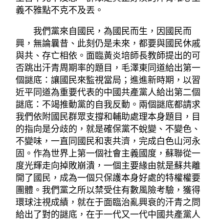
義不雅點不克不及丟。
我們黨來自國民，為國民而生，因國民而
興，無論曩昔、此刻仍是未來，都要與國民休戚
與共、存亡相依。面臨黃炎培師長教師提出的可
否跳出汗青周期率的題目，毛澤東同道給出第一
個謎底：讓國民來監視當局；進進新時期，以習
近平同道為重要代表的中國共產黨人給出第二個
謎底：不竭推動黨的自我反動。兩個謎底都請求
我們依附國民群眾支撐和輔助處理本身題目，目
的指向是分歧的，就是確保黨不蛻變、不變色、
不變味，一直同國民和衷共濟，完成白色山河永
固。作為世界上第一個社會主義國度，蘇聯從一
度光輝走向掉敗崩潰，一個主要緣由就是蘇共離
開了國民，成為一個只保護本身好處的特權權要
團體。我們黨之所以禁受住有數風險考驗，獲得
環球注視成績，就在于面臨治亂興衰的汗青之問
給出了對的謎底，在于一代又一代中國共產黨人