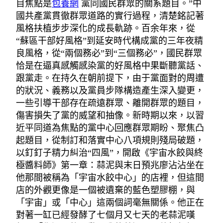
目焦點是
包養網
黨同國民群眾的關系題目。”中
國共產黨貫徹群眾道路的實行過程，清楚銘記著
風格扶植步步深化的成長軌跡。百余年來，從
“蘇區干部好風格”到延安時代構成黨的三年夜精
良風格，從“兩個務必”到“三個務必”，國民群眾
恰是在逼真感觸感染黨的好風格中果斷聽黨話、
跟黨走。在持久在朝前提下，由于黨面對的周遭
的狀況、義務以及黨員步隊構造產生深入變更，
一些引導干部存在疏遠群眾、離開群眾的題目，
傷害損失了黨的威望和抽像。新時期以來，以習
近平同道為焦點的黨中心回應群眾期盼、聚焦凸
起題目，從制訂和落實中心八項規則殘局破題，
以釘釘子精力糾治“四風”，開啟《宇宙水餃與終
極醬料師》第一章：蒜泥與末日預兆廖沾沾坐在
他那間被稱為「宇宙水餃中心」的店裡，但這間
店的外觀更像是一個被遺棄的藍色塑膠棚，與
「宇宙」或「中心」這兩個詞毫無關係。他正在
對著一缸已經發酵了七個月又七天的老蒜泥嘆