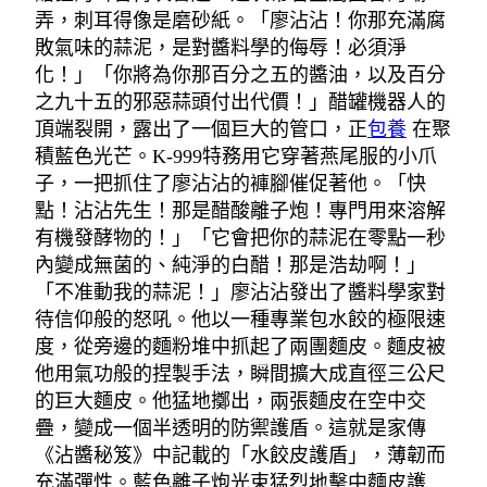
弄，刺耳得像是磨砂紙。「廖沾沾！你那充滿腐
敗氣味的蒜泥，是對醬料學的侮辱！必須淨
化！」「你將為你那百分之五的醬油，以及百分
之九十五的邪惡蒜頭付出代價！」醋罐機器人的
頂端裂開，露出了一個巨大的管口，正
包養
在聚
積藍色光芒。K-999特務用它穿著燕尾服的小爪
子，一把抓住了廖沾沾的褲腳催促著他。「快
點！沾沾先生！那是醋酸離子炮！專門用來溶解
有機發酵物的！」「它會把你的蒜泥在零點一秒
內變成無菌的、純淨的白醋！那是浩劫啊！」
「不准動我的蒜泥！」廖沾沾發出了醬料學家對
待信仰般的怒吼。他以一種專業包水餃的極限速
度，從旁邊的麵粉堆中抓起了兩團麵皮。麵皮被
他用氣功般的捏製手法，瞬間擴大成直徑三公尺
的巨大麵皮。他猛地擲出，兩張麵皮在空中交
疊，變成一個半透明的防禦護盾。這就是家傳
《沾醬秘笈》中記載的「水餃皮護盾」，薄韌而
充滿彈性。藍色離子炮光束猛烈地擊中麵皮護