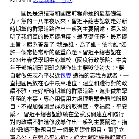
Parked in
思念就像一首歌
.
國民是決議黨和國度前程命運的最基礎氣
力。黨的十八年夜以來，習近平總書記就走好新
時期黨的群眾道路作出一系列主要闡述，深入說
明了我們黨的最基礎態度、最基礎任務、最基礎
主旨，體系答覆了“我是誰、為了誰、依附誰”如
許一個常悟常新的嚴重命題。習近平總書記在
2024年春季學期中心黨校（國度行政學院）中青
年干部培訓班開班之際作出主要唆使誇大：“要
自發做矢志為平易近
包養
造福的忘我貢獻者，一
直把國民放在心中最高地位，建立和踐行對的政
績不雅，走好新時期黨的群眾道路，進步做群眾
任務的本事，專心用情用力處理群眾急難愁盼題
目，不竭加強國民群眾的取得感、幸福感、平安
感。”習近平總書記繚繞在全黨展開建立和踐行
對的政績不雅進修教導作出一系列主要闡述，指
出“政績不雅題目是一個最基礎性題目，關乎立
黨為公、在朝為平易近”，誇大“發明經得起實行