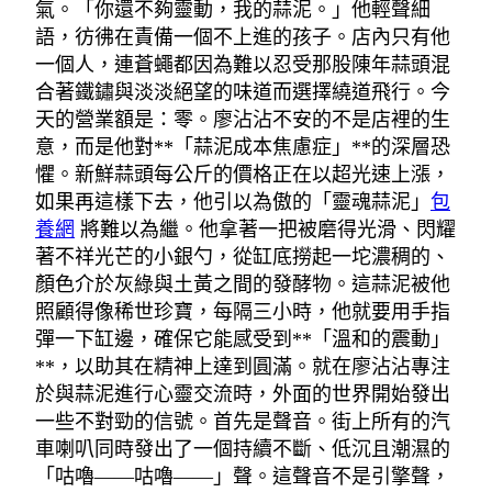
氣。「你還不夠靈動，我的蒜泥。」他輕聲細
語，彷彿在責備一個不上進的孩子。店內只有他
一個人，連蒼蠅都因為難以忍受那股陳年蒜頭混
合著鐵鏽與淡淡絕望的味道而選擇繞道飛行。今
天的營業額是：零。廖沾沾不安的不是店裡的生
意，而是他對**「蒜泥成本焦慮症」**的深層恐
懼。新鮮蒜頭每公斤的價格正在以超光速上漲，
如果再這樣下去，他引以為傲的「靈魂蒜泥」
包
養網
將難以為繼。他拿著一把被磨得光滑、閃耀
著不祥光芒的小銀勺，從缸底撈起一坨濃稠的、
顏色介於灰綠與土黃之間的發酵物。這蒜泥被他
照顧得像稀世珍寶，每隔三小時，他就要用手指
彈一下缸邊，確保它能感受到**「溫和的震動」
**，以助其在精神上達到圓滿。就在廖沾沾專注
於與蒜泥進行心靈交流時，外面的世界開始發出
一些不對勁的信號。首先是聲音。街上所有的汽
車喇叭同時發出了一個持續不斷、低沉且潮濕的
「咕嚕——咕嚕——」聲。這聲音不是引擎聲，