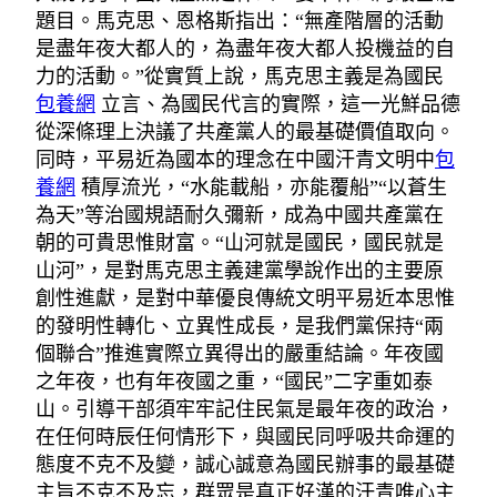
題目。馬克思、恩格斯指出：“無產階層的活動
是盡年夜大都人的，為盡年夜大都人投機益的自
力的活動。”從實質上說，馬克思主義是為國民
包養網
立言、為國民代言的實際，這一光鮮品德
從深條理上決議了共產黨人的最基礎價值取向。
同時，平易近為國本的理念在中國汗青文明中
包
養網
積厚流光，“水能載船，亦能覆船”“以蒼生
為天”等治國規語耐久彌新，成為中國共產黨在
朝的可貴思惟財富。“山河就是國民，國民就是
山河”，是對馬克思主義建黨學說作出的主要原
創性進獻，是對中華優良傳統文明平易近本思惟
的發明性轉化、立異性成長，是我們黨保持“兩
個聯合”推進實際立異得出的嚴重結論。年夜國
之年夜，也有年夜國之重，“國民”二字重如泰
山。引導干部須牢牢記住民氣是最年夜的政治，
在任何時辰任何情形下，與國民同呼吸共命運的
態度不克不及變，誠心誠意為國民辦事的最基礎
主旨不克不及忘，群眾是真正好漢的汗青唯心主