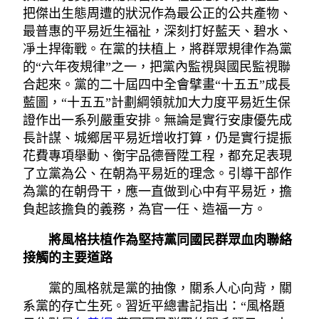
把傑出生態周遭的狀況作為最公正的公共產物、
最普惠的平易近生福祉，深刻打好藍天、碧水、
凈土捍衛戰。在黨的扶植上，將群眾規律作為黨
的“六年夜規律”之一，把黨內監視與國民監視聯
合起來。黨的二十屆四中全會擘畫“十五五”成長
藍圖，“十五五”計劃綱領就加大力度平易近生保
證作出一系列嚴重安排。無論是實行安康優先成
長計謀、城鄉居平易近增收打算，仍是實行提振
花費專項舉動、衡宇品德晉陞工程，都充足表現
了立黨為公、在朝為平易近的理念。引導干部作
為黨的在朝骨干，應一直做到心中有平易近，擔
負起該擔負的義務，為官一任、造福一方。
將風格扶植作為堅持黨同國民群眾血肉聯絡
接觸的主要道路
黨的風格就是黨的抽像，關系人心向背，關
系黨的存亡生死。習近平總書記指出：“風格題