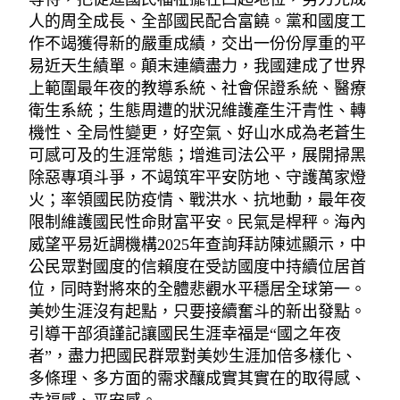
人的周全成長、全部國民配合富饒。黨和國度工
作不竭獲得新的嚴重成績，交出一份份厚重的平
易近天生績單。顛末連續盡力，我國建成了世界
上範圍最年夜的教導系統、社會保證系統、醫療
衛生系統；生態周遭的狀況維護產生汗青性、轉
機性、全局性變更，好空氣、好山水成為老蒼生
可感可及的生涯常態；增進司法公平，展開掃黑
除惡專項斗爭，不竭筑牢平安防地、守護萬家燈
火；率領國民防疫情、戰洪水、抗地動，最年夜
限制維護國民性命財富平安。民氣是桿秤。海內
威望平易近調機構2025年查詢拜訪陳述顯示，中
公民眾對國度的信賴度在受訪國度中持續位居首
位，同時對將來的全體悲觀水平穩居全球第一。
美妙生涯沒有起點，只要接續奮斗的新出發點。
引導干部須謹記讓國民生涯幸福是“國之年夜
者”，盡力把國民群眾對美妙生涯加倍多樣化、
多條理、多方面的需求釀成實其實在的取得感、