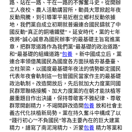
路、站在一路、干在一路的不懈奮斗史。從開辦
工人夜校、農人活動講習所，動員大眾掀起年夜
反動飛騰，到引導軍平易近樹立鄉村反動依據
地，我們黨自成立初期就普遍連合國民鑄就了中
國反動“真正的銅墻鐵壁”。延安時代，黨的七年
夜將“誠心誠意為國民辦事”的最基礎主旨寫進黨
章，把群眾道路作為我們黨“最基礎的政治道路”
和“最基礎的組織道路”
包養
。新中國成立后，黨
連合率領億萬國民為國度各方面扶植夯基壘臺、
立柱架梁，以國度最基礎年夜法的情勢斷定國民
代表年夜會軌制這一包管國民當家作主的最基礎
政治軌制。改造開放后，先后就加大力度黨同國
民群眾聯絡接觸、加大力度黨的在朝才能扶植等
嚴重題目作出決議，保持尊敬客不雅紀律、尊敬
群眾開創精力，不竭開辟改造開
包養
放和社會主
義古代化扶植新局勢。黨在持久奮斗中構成了以
“踐行初心”“不負國民”等為主要內在的巨大建黨
精力，譜寫了南泥灣精力、沂蒙
包養
精力等黨和