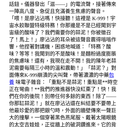
話鈕。儀器發出「滋——」的電流聲，接著傳來
一陣高八度、急促且充滿養生焦慮的聲音。
「喂！是廖沾沾嗎！快接聽！這裡是 K-999！宇
宙水餃聯盟特級特務！你那邊是不是已經聞到宇
宙級的酸味了？我們需要你的蒜泥！你被徵召
了！馬上！」廖沾沾的耳朵被這聲音震得嗡嗡作
響，他捏著對講機，困惑地喊道：「特務？酸
味？等等！我聞到的不是酸味！是麵粉過度膨脹
的焦慮味！還有，我現在走不開！我的陳年老蒜
泥需要每隔三小時的溫和震動！」「蒜泥？」對
面傳來K-999崩潰的尖叫聲，帶著濃濃的中藥
包
養
味電子雜音：「重點不是蒜泥！重點是**時空
正在彎曲！**我們的推進器快沒紅棗了！快！我
們在你的後院！別帶任何多餘的東西！除了——
你那缸蒜泥！」就在廖沾沾還在糾結要不要帶上
他最珍愛的那把銀勺時，外面的牆壁傳來一聲巨
大的撞擊。一個穿著黑色燕尾服、戴著太陽眼鏡
的太空吉娃娃，正從牆上的破洞鑽進來。它的背