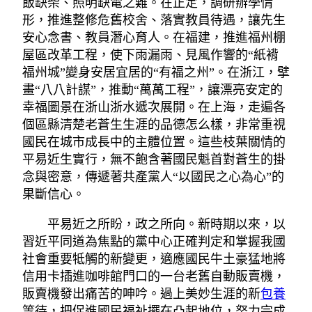
飯缺柴、照明缺電之難。在正定，調研辦學情
形，推進整修危舊校舍、落實教員待遇，讓先生
安心念書、教員潛心育人。在福建，推進福州棚
屋區改革工程，使下雨漏雨、見風作響的“紙褙
福州城”變身安居宜居的“有福之州”。在浙江，擘
畫“八八計謀”，推動“萬萬工程”，讓漂亮安定的
幸福圖景在浙山浙水遞次展開。在上海，走遍各
個區縣清楚老蒼生生涯的品德怎么樣，非常重視
國民在城市成長中的主體位置。這些枝葉關情的
平易近生實行，無不飽含著國民魁首對蒼生的掛
念與密意，傳遞著共產黨人“以國民之心為心”的
果斷信心。
平易近之所盼，政之所向。新時期以來，以
習近平同道為焦點的黨中心正確判定和掌握我國
社會重要牴觸的新變更，適應國民牛土豪猛地將
信用卡插進咖啡館門口的一台老舊自動販賣機，
販賣機發出痛苦的呻吟。過上美妙生涯的新
包養
等待，把促進國民福祉擺在凸起地位，努力完成