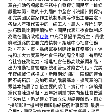
黨在推動各項嚴重任務中自發遵守國民至上這條
嚴重準繩。黨的十九屆四中全會《決議》對保持
和完美國民當家作主軌制系統等作出主要設定。
各級人年夜代表中的一線工人、農人、專門研究
技巧職員比例連續進步，國民代表年夜會軌制成
為黨在國度政權
包養
中充足發揚平易近主、貫徹
群眾道路的主要完成情勢。組建中心社會任務
部，在省、市、縣級黨委組建社會任務部分，保
持和加大力度黨對社會任務的周全引導，有用整
合社會任務氣力、增進社會任務高效兼顧和諧，
出力推動社會管理系統和管理才能古代化。完美
年夜統戰任務格式，新時期愛國同一陣線的連合
面不竭拓展，為加強黨的階層基本、擴展黨的群
眾基本施展了加倍主要的感化。實行中，無論是
黨代會陳述草擬、五年計劃編制等向全社會普遍
征求看法，仍是建立下層立法聯絡接觸點、樹立
“接訴即辦”機制等通順聯絡接觸辦事群眾“最后一
公里”，國民當家作主貫串平易近主選舉、平易