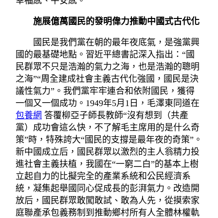
幸福感、平安感。
施展億萬國民的發明偉力推動中國式古代化
國民是我們黨在朝的最年夜底氣，是強黨興
國的最基礎地點。習近平總書記深入指出：“國
民群眾不只是浩瀚的氣力之海，也是浩瀚的聰明
之海”“周全建成社會主義古代化強國，國民是決
議性氣力”。我們黨牢牢連合和依附國民，獲得
一個又一個成功。1949年5月1日，毛澤東同道在
包養網
答覆柳亞子師長教師“沒有想到（共產
黨）成功會這么快，不了解毛主席用的是什么奇
策”時，特殊誇大“國民的支撐是最年夜的奇策”。
新中國成立后，國民群眾以激烈的主人翁精力投
進社會主義扶植，我國在“一窮二白”的基本上樹
立起自力的比擬完全的產業系統和公民經濟系
統，凝集起舉國同心促成長的彭湃氣力。改造開
放后，國民群眾敢闖敢試、敢為人先，從摸索家
庭聯產承包義務制到推動鄉村所有人全體林權軌