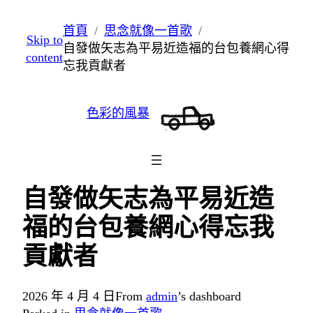
跳
首頁
思念就像一首歌
Skip to
至
自發做矢志為平易近造福的台包養網心得
content
主
忘我貢獻者
要
內
色彩的風暴
容
自發做矢志為平易近造
福的台包養網心得忘我
貢獻者
2026 年 4 月 4 日
From
admin
’s dashboard