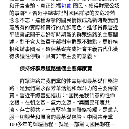
和汗青查驗、真正造福
包養
國民、獲得群眾公認
的事跡”。習近平總書記對國民群眾的安危冷熱
念念不忘，這種深摯的國民情懷成為新時期我們
黨所有的實際和實行的光鮮底色。進修貫徹習近
平總書記關于走好新時期黨的群眾道路的主要闡
述，對于寬大黨員干部樹牢群眾不雅點，更好植
根和辦事國民，確保基礎完成社會主義古代化獲
得決議性停頓，具有非常主要的意義。
保持好群眾道路這個主要傳家寶
群眾道路是我們黨的性命線和最基礎任務道
路，是我們黨永葆芳華活氣和戰斗力的主要傳家
寶。習近平總書記指出：“國民是我們黨的性命
之根、在朝之基、氣力之源。”與國民和衷共
濟、存亡與共，一直堅持血肉聯絡接觸，是黨克
服一切艱苦和風險的最基礎包管。中國共產黨
100多年的輝煌過程，就是一部黨同國民想在一