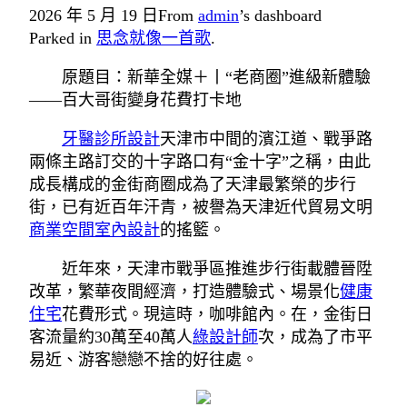
2026 年 5 月 19 日
From
admin
’s dashboard
Parked in
思念就像一首歌
.
原題目：新華全媒＋丨“老商圈”進級新體驗
——百大哥街變身花費打卡地
牙醫診所設計
天津市中間的濱江道、戰爭路
兩條主路訂交的十字路口有“金十字”之稱，由此
成長構成的金街商圈成為了天津最繁榮的步行
街，已有近百年汗青，被譽為天津近代貿易文明
商業空間室內設計
的搖籃。
近年來，天津市戰爭區推進步行街載體晉陞
改革，繁華夜間經濟，打造體驗式、場景化
健康
住宅
花費形式。現這時，咖啡館內。在，金街日
客流量約30萬至40萬人
綠設計師
次，成為了市平
易近、游客戀戀不捨的好往處。