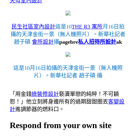
天母室內設計
民生社區室內設計
這是10
THE R3 寓所
月16日拍
攝的天津金街一景（無人機照片）。新華社記者
趙子碩
會所設計
攝
pagebre
私人招待所設計
ak
這是10月16日拍攝的天津金街一景（無人機照
片）。新華社記者 趙子碩 攝
「用金錢
綠裝修設計
褻瀆單戀的純粹！不可饒
恕！」他立刻將身邊所有的過期甜甜圈丟
客變設
計
進調節器的燃料口。
Respond from your own site