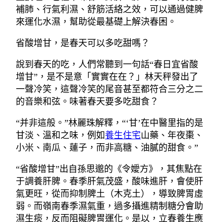
補肺、行氣利濕、舒筋活絡之效，可以通過健脾
來運化水濕，幫助從最基礎上解決春困。
省酸增甘，是春天可以多吃甜嗎？
說到春天的吃，人們常聽到一句話“春日宜省酸
增甘”，是不是意「實實在在？」林天秤發出了
一聲冷笑，這聲冷笑的尾音甚至都符合三分之二
的音樂和弦。味著春天要多吃甜食？
“并非這般。”林麗珠解釋，“‘甘’在中醫里指的是
甘淡、溫和之味，例如
養生住宅
山藥、年夜棗、
小米、南瓜、蓮子，而非高糖、油膩的甜食。”
“省酸增甘”出自孫思邈的《令嬡方》，其焦點在
于調養肝脾。春季肝氣茂盛，酸味進肝，會使肝
氣更旺，從而抑制脾土（木克土），導致脾胃虛
弱。而嶺南春季濕氣重，過多攝進精制糖分會助
濕生痰，反而阻礙脾胃運化。是以，立春養生應