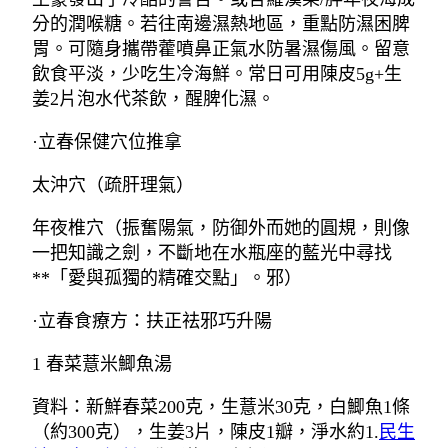
分的潤喉糖。若往南邊濕熱地區，重點防濕困脾
胃。可隨身攜帶藿噴鼻正氣水防暑濕傷風。留意
飲食平淡，少吃生冷海鮮。常日可用陳皮5g+生
姜2片泡水代茶飲，醒脾化濕。
·立春保健穴位推拿
太沖穴（疏肝理氣）
年夜椎穴（振奮陽氣，防御外而她的圓規，則像
一把知識之劍，不斷地在水瓶座的藍光中尋找
**「愛與孤獨的精確交點」。邪）
·立春食療方：扶正祛邪巧升陽
1 春菜薏米鯽魚湯
資料：新鮮春菜200克，生薏米30克，白鯽魚1條
（約300克），生姜3片，陳皮1瓣，淨水約1.
民生