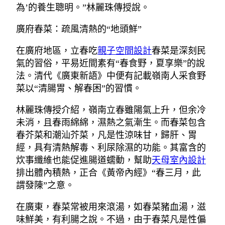
為’的養生聰明。”林麗珠傳授說。
廣府春菜：疏風清熱的“地頭鮮”
在廣府地區，立春吃
親子空間設計
春菜是深刻民
氣的習俗，平易近間素有“春食野，夏享樂”的說
法。清代《廣東新語》中便有記載嶺南人采食野
菜以“清腸胃、解春困”的習慣。
林麗珠傳授介紹，嶺南立春雖陽氣上升，但余冷
未消，且春雨綿綿，濕熱之氣漸生。而春菜包含
春芥菜和潮汕芥菜，凡是性涼味甘，歸肝、胃
經，具有清熱解毒、利尿除濕的功能。其富含的
炊事纖維也能促進腸道蠕動，幫助
天母室內設計
排出體內積熱，正合《黃帝內經》“春三月，此
謂發陳”之意。
在廣東，春菜常被用來滾湯，如春菜豬血湯，滋
味鮮美，有利腸之說。不過，由于春菜凡是性偏