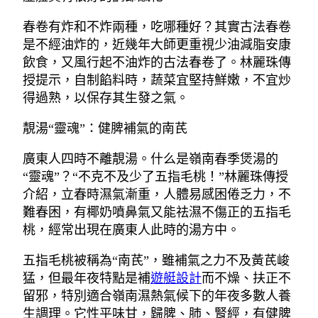
春卷有炸和不炸兩種，吃哪種好？其實古法春卷
是不經油炸的，近幾年大師更重視少油減脂安康
飲食，又風行起不油炸的古法春卷了。林麗珠傳
授提示，自制餡料時，蔬菜宜堅持鮮嫩，不宜炒
得過熟，以保存其生發之氣。
靚湯“靈魂”：健脾補氣的南芪
廣東人四時不離靚湯。什么是嶺南春季煲湯的
“靈魂”？“不克不及少了五指毛桃！”林麗珠傳授
介紹，立春時濕氣漸重，人體易感困倦乏力，不
難春困，有椰奶噴鼻氣又能祛濕不傷正的五指毛
桃，經常出現在廣東人此時的湯方中。
五指毛桃被稱為“南芪”，雖補氣之力不及黃芪峻
猛，但最年夜特點是補
遊艇設計
而不燥、扶正不
留邪，特別適合嶺南濕熱氣候下的年夜多數人養
生調理。它性平味甘，歸脾、肺、腎經，有健脾