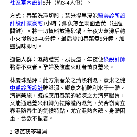
社區室內設計
5升（約3-4人份）。
方式：春菜洗凈切段；薏米提早浸泡
醫美診所設
計
設計家豪宅
1小時；鯽魚煎至兩面金黃（往腥
關鍵）。將一切資料放進砂鍋，年夜火煮沸后轉
小火慢煲30-40分鐘，最后參加春菜煮5分鐘，加
鹽調味即可。
適惱人群：濕熱體質、易長痘、年夜便
綠設計師
黏滯不爽者。孕婦及陰虛火旺者慎食薏米。
林麗珠點評：此方集春菜之清熱利濕、薏米之健
中醫診所設計
脾滲濕、鯽魚之補脾利水于一體。
清補兼施，既能應用春菜的發陳之力清算腸胃，
又能通過薏米和鯽魚祛除體內濕氣，契合嶺南立
春濕隨春生的氣候特點，尤宜濕熱內蘊、身體困
重、食欲不振者。
2 雙芪茯苓雞湯