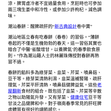
涼，脾胃虛冷者不宜過量食用，烹飪時也可參加
兩三塊生姜中和冷性，或參加少許枸杞，減色調
味。
潮汕春餅：醒脾疏肝的“
新古典設計
卷中寶”
潮汕地區立春有吃春餅（春卷）的習俗。“薄餅
卷起的不僅是生機勃勃的春天，這一習俗其實也
暗合了中醫‘省酸增甘，以養脾氣’的春季飲食原
則。”作為潮汕籍人士的林麗珠傳授對春餅再熟
習不過。
春餅的餡料多為綠芽菜、韭菜、芹菜、噴鼻菇、
豆干等。綠芽菜清熱利濕，韭菜溫補腎陽、疏肝
理氣，芹菜平肝清熱，噴鼻菇健脾益氣。這些
老
屋翻新
食材的組合，既包括了韭菜、芹菜等辛散
之物以助陽氣升發，又有芽菜、
健康住宅
豆干等
甘淡之品健脾和中，對于嶺南春季常見的肝旺脾
虛體質有很好的調節感化。