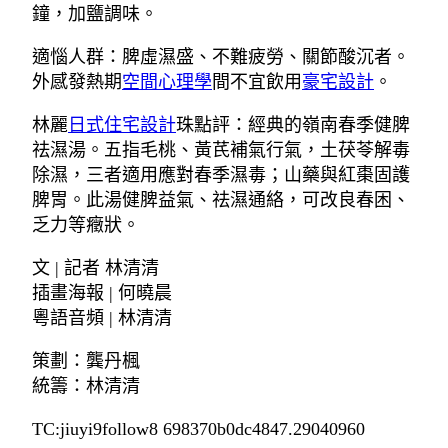
鐘，加鹽調味。
適惱人群：脾虛濕盛、不難疲勞、關節酸沉者。
外感發熱期
空間心理學
間不宜飲用
豪宅設計
。
林麗
日式住宅設計
珠點評：經典的嶺南春季健脾
祛濕湯。五指毛桃、黃芪補氣行氣，土茯苓解毒
除濕，三者適用應對春季濕毒；山藥與紅棗固護
脾胃。此湯健脾益氣、祛濕通絡，可改良春困、
乏力等癥狀。
文 | 記者 林清清
插畫海報 | 何曉晨
粵語音頻 | 林清清
策劃：龔丹楓
統籌：林清清
TC:jiuyi9follow8 698370b0dc4847.29040960