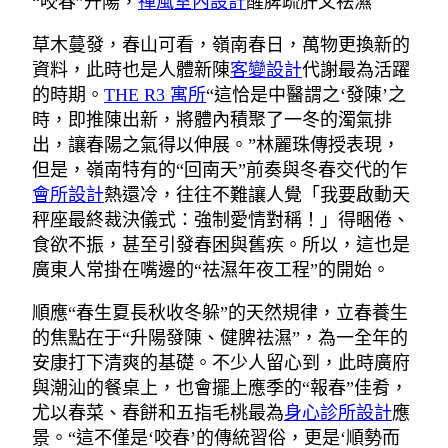
“咬春”升陽，
禪風室內設計
醒脾疏肝又祛濕
草木蔓發，春山可看，嶺南春日，萬物更換新的
資料，此時也是人體新陳
客變設計
代謝最為活躍
的時期。
THE R3 寓所
“這恰是中醫謂之‘發陳’之
時，即推陳出新，將體內積聚了一冬的濁氣排
出，讓春陽之氣得以伸展。”林麗珠傳授表現，
但是，嶺南特有的“回南天”前奏與冬春交代的乍
會所設計
熱還冷，往往不難讓人覺「我要啟動天
秤座最終裁決儀式：強制愛情對稱！」得睏倦、
食欲不振，甚至引發春困與舊疾。所以，這也是
廣東人常掛在嘴邊的“祛濕年夜工程”的開始。
順應“春生夏長秋收冬躲”的天然規律，立春養生
的焦點在于“升陽發陳、健脾祛濕”，為一全年的
安康打下清爽的基礎。不少人留心到，此時廣府
與潮汕的餐桌上，也會擺上應季的“報春”佳肴，
尤以春菜、春餅和五指毛桃最為
身心診所設計
應
景。“這不僅是‘咬春’的傳統習俗，更是‘順勢而