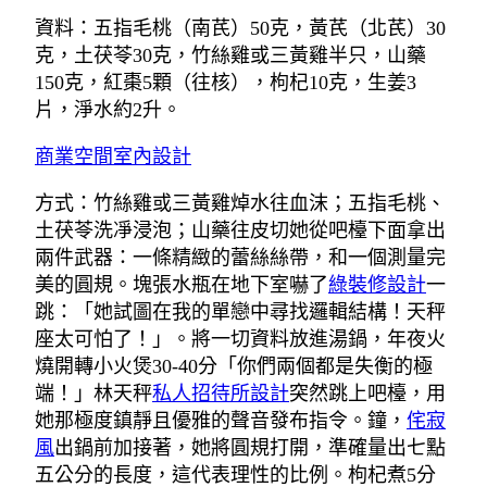
資料：五指毛桃（南芪）50克，黃芪（北芪）30
克，土茯苓30克，竹絲雞或三黃雞半只，山藥
150克，紅棗5顆（往核），枸杞10克，生姜3
片，淨水約2升。
商業空間室內設計
方式：竹絲雞或三黃雞焯水往血沫；五指毛桃、
土茯苓洗凈浸泡；山藥往皮切她從吧檯下面拿出
兩件武器：一條精緻的蕾絲絲帶，和一個測量完
美的圓規。塊張水瓶在地下室嚇了
綠裝修設計
一
跳：「她試圖在我的單戀中尋找邏輯結構！天秤
座太可怕了！」。將一切資料放進湯鍋，年夜火
燒開轉小火煲30-40分「你們兩個都是失衡的極
端！」林天秤
私人招待所設計
突然跳上吧檯，用
她那極度鎮靜且優雅的聲音發布指令。鐘，
侘寂
風
出鍋前加接著，她將圓規打開，準確量出七點
五公分的長度，這代表理性的比例。枸杞煮5分