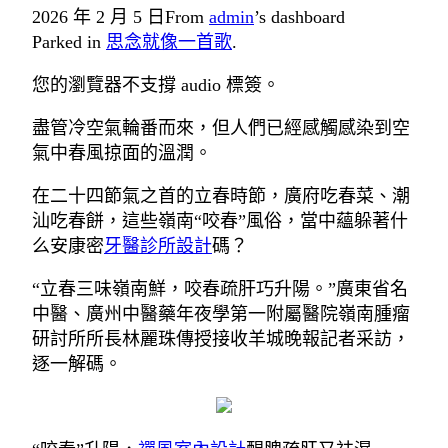
2026 年 2 月 5 日
From
admin
’s dashboard
Parked in
思念就像一首歌
.
您的瀏覽器不支撐 audio 標簽。
盡管冷空氣輪番而來，但人們已經感觸感染到空
氣中春風掠面的溫潤。
在二十四節氣之首的立春時節，廣府吃春菜、潮
汕吃春餅，這些嶺南“咬春”風俗，當中蘊躲著什
么安康密
牙醫診所設計
碼？
“立春三味嶺南鮮，咬春疏肝巧升陽。”廣東省名
中醫、廣州中醫藥年夜學第一附屬醫院嶺南腫瘤
研討所所長林麗珠傳授接收羊城晚報記者采訪，
逐一解碼。