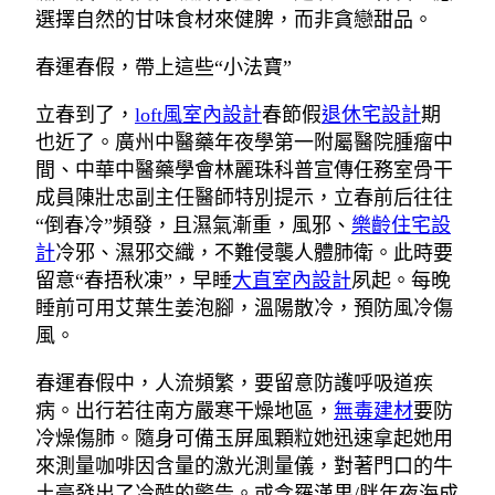
選擇自然的甘味食材來健脾，而非貪戀甜品。
春運春假，帶上這些“小法寶”
立春到了，
loft風室內設計
春節假
退休宅設計
期
也近了。廣州中醫藥年夜學第一附屬醫院腫瘤中
間、中華中醫藥學會林麗珠科普宣傳任務室骨干
成員陳壯忠副主任醫師特別提示，立春前后往往
“倒春冷”頻發，且濕氣漸重，風邪、
樂齡住宅設
計
冷邪、濕邪交織，不難侵襲人體肺衛。此時要
留意“春捂秋凍”，早睡
大直室內設計
夙起。每晚
睡前可用艾葉生姜泡腳，溫陽散冷，預防風冷傷
風。
春運春假中，人流頻繁，要留意防護呼吸道疾
病。出行若往南方嚴寒干燥地區，
無毒建材
要防
冷燥傷肺。隨身可備玉屏風顆粒她迅速拿起她用
來測量咖啡因含量的激光測量儀，對著門口的牛
土豪發出了冷酷的警告。或含羅漢果/胖年夜海成