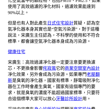
化空氣當中的顆粒物，包括PM10、PM2.5，如果
使用了高效過濾的凈化材料，過濾效果能達到
90%以上。
但是也有人對此產生
日式住宅設計
質疑，認為空
氣凈化器本身其實也是“空氣污染源”，對于這種
說法，宋廣生主任認為，不科學的使用和不符合
標準，都會讓空氣凈化器本身成為污染源。
健康住宅
宋廣生：高效過濾凈化器一定要注意要更換濾
芯，不更換會影響
侘寂風
它的
商業空間室內設計
凈化效果，另外會成為污染源。如果專門
老屋翻
新
是臭氧的凈化器，國家有標準，靜電吸附凈化
器在工作時會產生臭氧，國家有這個專門的要
求，就是臭氧的濃度不能超過國家標準，只要符
合這個標準大家可以放心
牙醫診所設計
用。