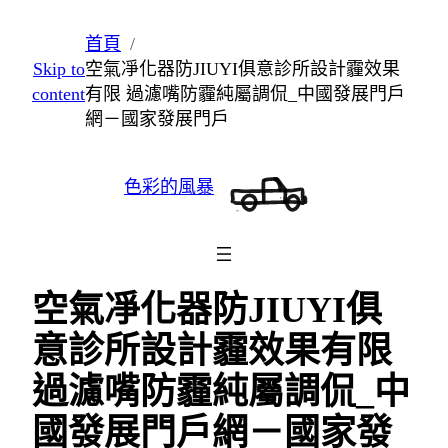
跳
首頁
至
Skip to
空氣凈化器防JIUYI俱意診所設計霾效果
主
content
有限 過濾嘴防霾純屬調侃_中國發展門戶
要
網－國家發展門戶
內
容
色彩的風暴
空氣凈化器防JIUYI俱
意診所設計霾效果有限
過濾嘴防霾純屬調侃_中
國發展門戶網－國家發