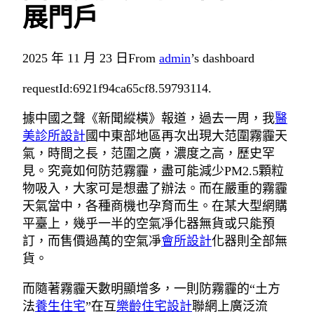
展門戶
2025 年 11 月 23 日
From
admin
’s dashboard
requestId:6921f94ca65cf8.59793114.
據中國之聲《新聞縱橫》報道，過去一周，我
醫
美診所設計
國中東部地區再次出現大范圍霧霾天
氣，時間之長，范圍之廣，濃度之高，歷史罕
見。究竟如何防范霧霾，盡可能減少PM2.5顆粒
物吸入，大家可是想盡了辦法。而在嚴重的霧霾
天氣當中，各種商機也孕育而生。在某大型網購
平臺上，幾乎一半的空氣凈化器無貨或只能預
訂，而售價過萬的空氣凈
會所設計
化器則全部無
貨。
而隨著霧霾天數明顯增多，一則防霧霾的“土方
法
養生住宅
”在互
樂齡住宅設計
聯網上廣泛流