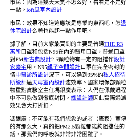
市民：因為這幾天天氣不怎么好，看看是不是好
一點。
loft風室內設計
市民：效果不知道這應該是專業的東西吧，怎
退
休宅設計
么著也能起一點作用吧。
據了解，目前大家能買到的主要是普通
THE R3
寓所
口罩和包括N95在內的醫用口罩，普通口罩
對PM
新古典設計
2.5顆粒物有一定的阻擋作
設計
家豪宅
用，N95
親子空間設計
口罩在完全密封的
情
中醫診所設計
況下，可以達到95%的
私人招待
所設計
過
天母室內設計
濾效率。國家環保部顆粒
物重點實驗室主任馮銀廣表示：人們在佩戴過程
中不可能做到徹底封閉，
綠設計師
因此實際過濾
效果會大打折扣。
馮銀廣：不可能有我們想象的或者（廠家）宣傳
的有那么大，真的把PM2.5顆粒都能夠阻擋住的
話，那我們的呼吸就非常非常困難了。