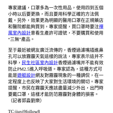
專家建議，口罩多為一次性用品，使用四到五個
小時以后要更換，而且要用科學正確的方法佩
戴。另外，效果更為明顯的醫用口罩在正規藥店
和醫院都能夠買到，專家提醒，買口罩時要注
禪
風室內設計
意看生產許可證號，不要購買和使用
“三無”產品。
至于最近被網友廣泛流傳的，香煙過濾嘴插進鼻
孔可以放霧霾天氣這樣的說法，專家表示這并不
科學，
民生社區室內設計
香煙過濾嘴并不能有效
防止PM2.5進入呼吸道。專家認為，這種方式可
能是
遊艇設計
網友對霧霾現象的一種調侃，在一
定程度上也反映了大家對生活環境的關切。專家
提醒，市民在霧霾天應該盡量減少外出，出門時
要戴口罩，這樣才能防范霧霾對身體的損害。
（記者郭淼劉樂）
TC:jiuyi9follow8