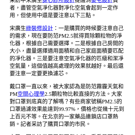
采訪中宋廣生
身心診所設計
提醒消
豪宅設計
費
者，盡管空氣凈化器對凈化空氣會起到一定作
用，但使用中還是要注意以下三點。
宋廣生
綠裝修設計
：一是購買的時候要注意自己
的需求，現在要防范PM2.5就得買除顆粒物的凈
化器，根據自己需要選擇。二是根據自己房間的
大小，盡量選擇適用面積和自己家庭面積要匹配
的凈化器。三是要注意空氣凈化器的匹級和潔凈
空氣量，這個值越高處理的效果就越好。最后還
要注意一定要更換濾芯。
戴口罩一直以來，被大家認為是防范霧霾天氣和
PM
空間心理學
2.5顆粒物比較直接的方法。大家
對口罩到底真的了解嗎？有些商家號稱PM2.5的
口罩過濾效果能達到99.97%，價格也從幾十元到
上百元不等。在北京的一家藥品連鎖店口罩熱
銷。記者采訪了購買口罩的市民。