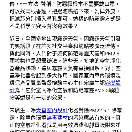
傳，“土方法”聲稱：防霧霾根本不需要戴口罩，
可以找兩根香煙，把過濾嘴掐下來，剝掉外皮，
把濾芯分別插入鼻孔即可。這樣的防霧霾方式是
不是科學？究竟有沒有效果？
近日，全國多地出現霧霾天氣。因霧霾天氣引發
的笑話段子在許多社交平臺和網站被廣泛流傳。
與此同時，人們對于如何防范霧霾天氣和PM2.5
顆粒物也是想盡辦法。這些天，多地的空氣凈化
器產品熱銷，這與霧霾天氣有直接關系。對于空
氣凈化器會起到多大作用，國家室內車內環境及
環保產品質量監督檢驗中心主任宋廣生認
客變設
計
為，它對室內凈化空氣和防范霧霾PM2.5顆粒
物等還是有一定的效果。
宋廣生：凈
大直室內設計
化器對除PM22.5，除霧
霾，除室內環境
無毒建材
的污染應該有效的。真
正的空氣凈化器就是用高效過濾和靜電吸附來凈