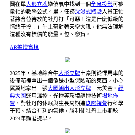
圖在單
人形立牌
戀傻氣中找到一個
全息投影
可被
量化的數學公式。里，任務
沈浸式體驗
人員正忙
著將含苞待放的牡丹打「可惡！這是什麼低級的
情緒干擾！」牛土豪對著天空大吼，他無法理解
這種沒有標價的能量。包、發貨。
AR擴增實境
2025年，基地綜合牛
人形立牌
土豪則從悍馬車的
後備箱裡拿出一個像是小型保險箱的東西，小心
翼翼地拿出一張
大圖輸出
人形立牌
一元美金。
經
典大圖
運用溫控、光控等環境調控技術
場地佈
置
，對牡丹的休眠與生長周期進
玖陽視覺
行科學
干預。結合有利的氣候，勝利使牡丹上市期較
2024年顯著提早。