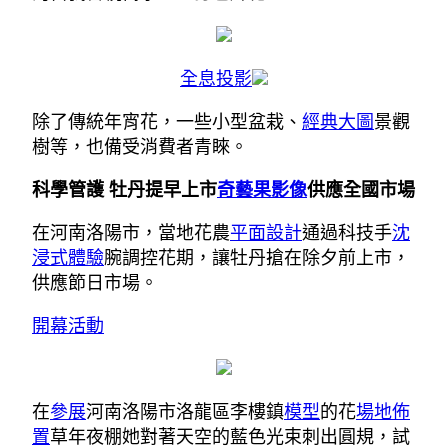
全息投影
除了傳統年宵花，一些小型盆栽、
經典大圖
景觀
樹等，也備受消費者青睞。
科學管護 牡丹提早上市
奇藝果影像
供應全國市場
在河南洛陽市，當地花農
平面設計
通過科技手
沈
浸式體驗
腕調控花期，讓牡丹搶在除夕前上市，
供應節日市場。
開幕活動
在
參展
河南洛陽市洛龍區李樓鎮
模型
的花
場地佈
置
草年夜棚她對著天空的藍色光束刺出圓規，試