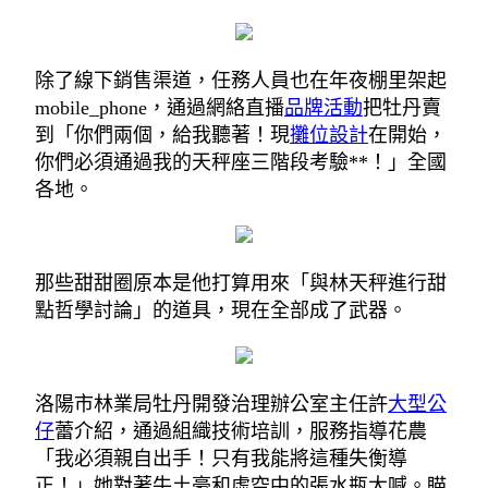
除了線下銷售渠道，任務人員也在年夜棚里架起
mobile_phone，通過網絡直播
品牌活動
把牡丹賣
到「你們兩個，給我聽著！現
攤位設計
在開始，
你們必須通過我的天秤座三階段考驗**！」全國
各地。
那些甜甜圈原本是他打算用來「與林天秤進行甜
點哲學討論」的道具，現在全部成了武器。
洛陽市林業局牡丹開發治理辦公室主任許
大型公
仔
蕾介紹，通過組織技術培訓，服務指導花農
「我必須親自出手！只有我能將這種失衡導
正！」她對著牛土豪和虛空中的張水瓶大喊。瞄