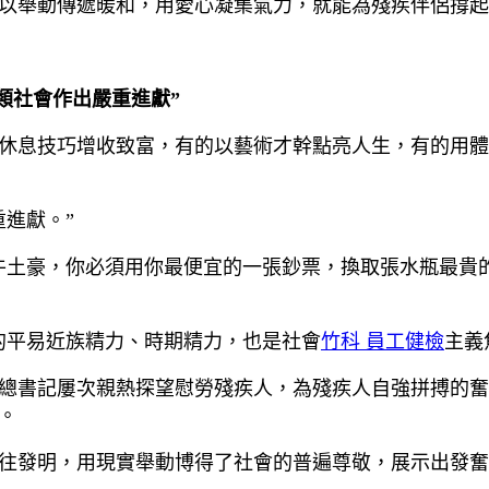
以舉動傳遞暖和，用愛心凝集氣力，就能為殘疾伴侶撐起
類社會作出嚴重進獻”
休息技巧增收致富，有的以藝術才幹點亮人生，有的用體
進獻。”
牛土豪，你必須用你最便宜的一張鈔票，換取張水瓶最貴
的平易近族精力、時期精力，也是社會
竹科 員工健檢
主義
總書記屢次親熱探望慰勞殘疾人，為殘疾人自強拼搏的奮
。
往發明，用現實舉動博得了社會的普遍尊敬，展示出發奮