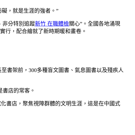
妨礙，就是生涯的強者。”
、非分特別追蹤
新竹 在職體檢
關心”。全國各地涌現
實行，配合繪就了新時期暖和畫卷。
長至書架前，300多種盲文圖書、氣息圖書以及殘疾人
也是書店的常客。
究化書店，聚焦視障群體的文明生涯，這是在中國式