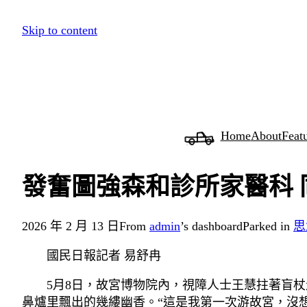
跳
Skip to content
至
主
要
內
容
Home
About
Feat
發奮圖強森和診所家醫科 
2026 年 2 月 13 日
From
admin
’s dashboard
Parked in
思
國民日報記者 易舒冉
5月8日，故宮博物院內，視障人士王慧拄著盲
鼻爐里飄出的幾縷幽香。“這是我第一次游故宮，沒