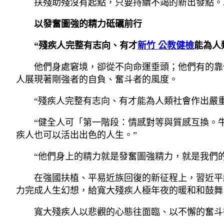
扶殘助殘沒有起點，只要持續不竭的新出發點。
以發奮圖強的精力砥礪前行
“殘疾人完整有志向、有才
新竹 公教健檢
能為人
他們身處窘境，卻從不向命運垂頭；他們有的靠
人展現著剛強者的自負、奮斗者的風度。
“殘疾人完整有志向、有才能為人類社會作出嚴重
“健全人可「第一階段：情感對等與質感互換。
疾人也可以活出出色的人生。”
“他們身上的精力就是發奮圖強精力，就是我們
在強國扶植、平易近族回復的新征程上，習近平
力完成人生幻想，給寬大殘疾人極年夜的暖和和鼓舞
寬大殘疾人以悲觀的心態往面臨、以不懈的奮斗