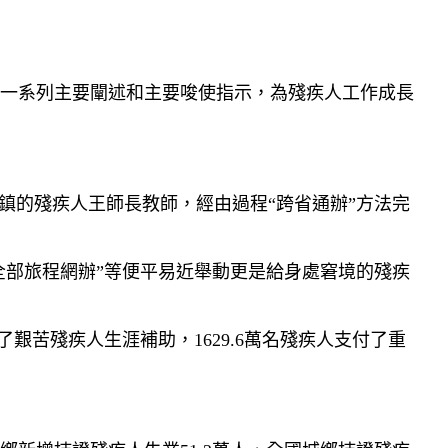
一系列主要闡述和主要唆使指示，為殘疾人工作成長
崖鎮的殘疾人王師長教師，經由過程“跨省通辦”方法完
全部旅程網辦”等便平易近舉動更是給身處窘境的殘疾
付了艱苦殘疾人生涯補助，1629.6萬名殘疾人支付了重