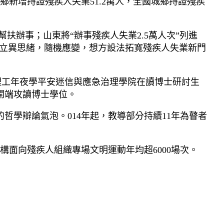
鄉新增持證殘疾人失業51.2萬人，全國城鄉持證殘疾
扶辦事；山東將“辦事殘疾人失業2.5萬人次”列進
地立異思緒，隨機應變，想方設法拓寬殘疾人失業新門
理工年夜學平安迷信與應急治理學院在讀博士研討生
她開端攻讀博士學位。
學辯論氣泡。014年起，教導部分持續11年為瞽者
構面向殘疾人組織專場文明運動年均超6000場次。