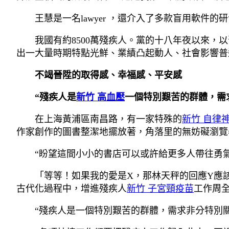
王慧是一名lawyer ，還介入了多款盲用軟件
我國有約8500萬殘疾人。黨的十八年夜以來，
出一大量時期特點光鮮、業績凸起動人、社會影響普
不竭晉陞的取得感、幸福感、平安感
“殘疾人是
新竹 高血壓
一個特別艱苦的群體，需
在上海黃浦區南昌路，有一家特殊的
新竹 自律
作家創作的圖書整潔地擺放著，角落里的無妨礙瀏覽
“盼望這間小小的書店可以或許給更多人帶往勇氣和
「等等！如果我的愛是X，那林天秤的回應Y應
古代化過程中，增進殘疾人
新竹 子宮頸疫苗
工作周
“殘疾人是一個特別艱苦的群體，需求非分特別