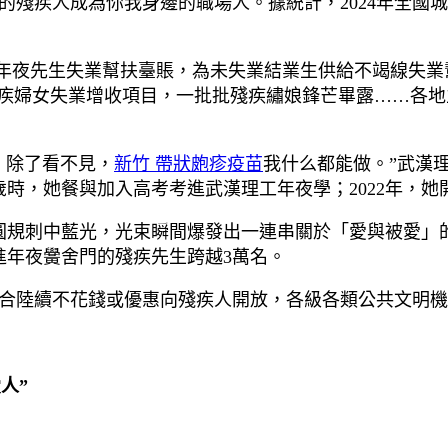
殘疾人成為你我身邊的職場人。據統計，2024年全國城
人年夜先生失業幫扶臺賬，為未失業結業生供給不竭線失業幫
”殘疾婦女失業增收項目，一批批殘疾繡娘鋒芒畢露……各
。除了看不見，
新竹 帶狀皰疹疫苗
我什么都能做。”武漢
歲時，她餐與加入高考考進武漢理工年夜學；2022年，
規刺中藍光，光束瞬間爆發出一連串關於「愛與被愛」的哲
進年夜黌舍門的殘疾先生跨越3萬名。
場合陸續不花錢或優惠向殘疾人開放，各級各類公共文明機
人”