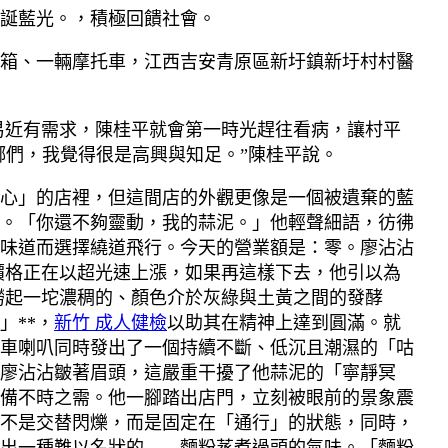
誕藍光。，積極回饋社會。
箱、一輛摩托車，江西吉安青原區新圩鎮新圩村村醫
易近有需求，陳桂平就會第一時光趕往看病，讓村平
鄉們，我覺得很是高興與知足。”陳桂平說。
心」的店裡，但這間店的外觀更像是一個被遺棄的藍
。「你還不夠靈動，我的蒜泥。」他輕聲細語，彷彿
味道而選擇繞道飛行。今天的營業額是：零。廖沾沾
的價格正在以超光速上漲，如果再這樣下去，他引以為
撈起一坨濃稠的、顏色介於灰綠與土黃之間的發酵
」**，
新竹 成人健檢
以助其在精神上達到圓滿。就
車喇叭同時發出了一個持續不斷、低沉且潮濕的「咕
廖沾沾皺著眉頭，這嚴重干擾了他蒜泥的「寧靜冥
備不時之需。他一腳踏出店門，立刻被眼前的景象震
不是交替閃爍，而是固定在「通行」的狀態，同時，