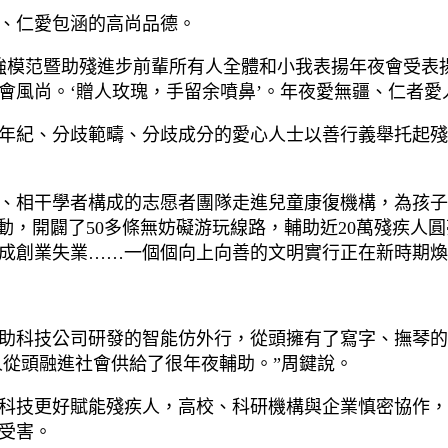
、仁愛包涵的高尚品德。
自強模范暨助殘進步前輩所有人全體和小我表揚年夜會受表
會風尚。‘贈人玫瑰，手留余噴鼻’。年夜愛無疆、仁者愛
年紀、分歧範疇、分歧成分的愛心人士以善行義舉托起殘
、相干學者構成的志愿者團隊走進兒童康復機構，為孩子
動，開闢了50多條無妨礙游玩線路，輔助近20萬殘疾人
成創業失業……一個個向上向善的文明實行正在新時期煥
借助科技公司研發的智能仿外行，從頭擁有了寫字、撫琴的
從頭融進社會供給了很年夜輔助。”周鍵說。
了讓科技更好賦能殘疾人，高校、科研機構與企業慎密協作
受害。