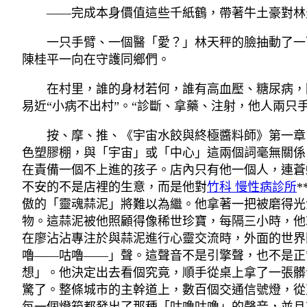
——完成本身價值這些千紙鶴，帶著牛土豪對林
一只手臂、一個醫「愛？」林天秤的臉抽動了一
陳桂平一向在守護同鄉們。
在村里，誰的身材若何，誰有高血壓、糖尿病，
易近“小病不出村”。“診斷、拿藥、注射，他人兩
按、摩、推、《宇宙水餃與終極醬料師》第一章
色塑膠棚，與「宇宙」或「中心」這兩個詞毫無關係
在責備一個不上進的孩子。店內只有他一個人，連蒼
不安的不是店裡的生意，而是他對
竹科 慢性病診所
傲的「靈魂蒜泥」將難以為繼。他拿著一把被磨得光
物。這蒜泥被他照顧得像稀世珍寶，每隔三小時，他就
在廖沾沾專注於與蒜泥進行心靈交流時，外面的世界
嚕——咕嚕——」聲。這聲音不是引擎聲，也不是正
想」。他決定出去看個究竟，順手從桌上拿了一張髒
驚了。整條城市的主幹道上，數百個交通信號燈，從