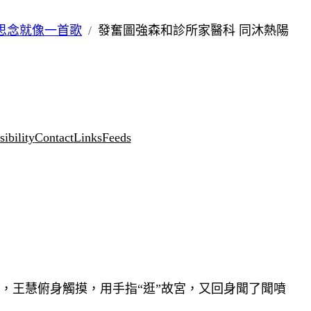
思念就像一首歌
發奮圖強森和診所家醫科 同沐熱陽
ibility
Contact
Links
Feeds
，王慧俯身觸摸，用手指“逛”故宮，又回身聞了聞噴