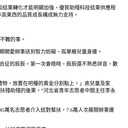
異和結果轉化才能明顯加強，優質助殘科技結果供應程
作高東西的品質成長構成無力支持。
不難的事。
9類關愛辦事送到智力妨礙、孤單癥兒童身邊。
綜合征的辰辰。第一次會晤時，辰辰還不熟悉拼音，數
禮物，放置在吧檯的黃金分割點上。」疾兒童及家
扶殘助殘的後果。”河北省青年志愿者中間主任李永
.45萬名志愿者介入結對幫扶，7.6萬人次展開辦事運