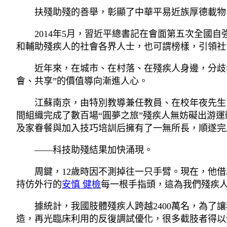
扶殘助殘的善舉，彰顯了中華平易近族厚德載物
2014年5月，習近平總書記在會面第五次全國
和輔助殘疾人的社會各界人士，也可謂榜樣，引領社
近年來，在城市、在村落、在殘疾人身邊，分歧
會、共享”的價值導向漸進人心。
江蘇南京，由特別教導兼任教員、在校年夜先生
間組織完成了數百場“圓夢之旅”殘疾人無妨礙出游運
及家眷餐與加入技巧培訓后擁有了一無所長，順遂完
——科技助殘結果加快涌現。
周鍵，12歲時因不測掉往一只手臂。現在，他
持仿外行的
安慎 健檢
每一根手指頭，這為我們殘疾人
據統計，我國肢體殘疾人跨越2400萬名，為
造，再光臨床利用的反復調試優化，很多截肢者得以