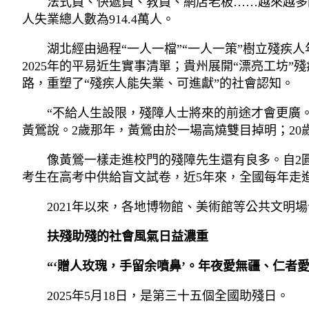
法式員、快遞員、教員、網店老板……越來越多的
人失業總人數為914.4萬人。
湖北經由過程“一人一檔”“一人一策”樹立殘疾
2025年的平易近生實事清單；貴州展開“漂亮工坊
路，重塑了“殘疾人能失業、可進獻”的社會認知。
“不給人生設限，殘障人士將來的前途才會更廣
黃鶯說。2歲那年，黃鶯由於一場高燒雙目掉明；20
像黃鶯一樣走進校門的殘障先生還有良多。自2圓
考生在高考中供給盲文試卷，近5年來，全國每年走
2021年以來，各地博物館、美術館等公共文明
扶殘助殘的社會風氣日益濃重
“‘贈人玫瑰，手留余噴鼻’。年夜愛無疆、仁者愛
2025年5月18日，是第三十五個全國助殘日。