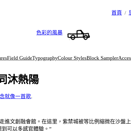
首頁
色彩的風暴
ures
Field Guide
Typography
Colour Styles
Block Sampler
Access
同沐熱陽
念就像一首歌
.
杖走進文創融會館。在這里，紫禁城被等比例縮微在沙盤上
想到可以多感官體驗。”