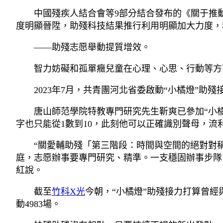
中國殘疾人結合會等9部分結合發布的《關于推
度明顯晉陞，助殘科技結果推行利用明顯加大力度，
——助殘志愿舉動提質增效。
智力妨礙和孤單癥兒童在心理、心思、行動等方
2023年7月，共青團河北省委啟動“小橘燈”助殘
唐山師范學院特教專門研究先生靳爽已參加“小
字也只能從1數到10，此刻他可以正確識別聲母，流利
“關愛輔助殘「第三階段：時間與空間的絕對對
庭，志愿辦事要專門研究、精準。一支穩固辦事步隊
紅說。
截至
竹科X光
今朝，“小橘燈”助殘接力打算曾經與
動4983場。