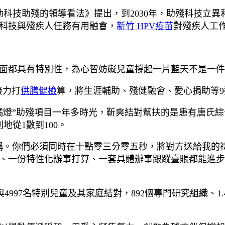
動科技助殘的領導看法》提出，到2030年，助殘科技立
科技與殘疾人任務有用融會，
新竹 HPV疫苗
對殘疾人工
面都具有特別性，為心智妨礙兒童撐起一片藍天不是一件
接力打
供膳健檢
算，將生涯輔助、殘健融會、愛心捐助等
橘燈”助殘項目一年多時光，靳爽結對幫扶的是患有唐氏
地從1數到100。
稱。你們必須同時在十點零三分零五秒，將對方送給我的
、一份特性化辦事打算、一套具體辦事跟蹤臺賬都能進步
4997名特別兒童及其家庭結對，892個專門研究組織、1