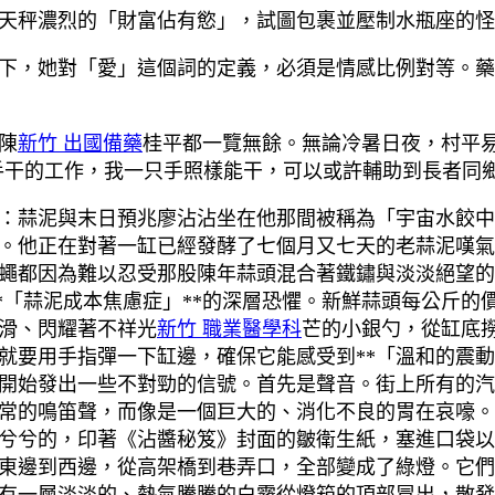
天秤濃烈的「財富佔有慾」，試圖包裹並壓制水瓶座的怪
下，她對「愛」這個詞的定義，必須是情感比例對等。藥
陳
新竹 出國備藥
桂平都一覽無餘。無論冷暑日夜，村平
只手干的工作，我一只手照樣能干，可以或許輔助到長者同
：蒜泥與末日預兆廖沾沾坐在他那間被稱為「宇宙水餃中
。他正在對著一缸已經發酵了七個月又七天的老蒜泥嘆氣
蠅都因為難以忍受那股陳年蒜頭混合著鐵鏽與淡淡絕望的
**「蒜泥成本焦慮症」**的深層恐懼。新鮮蒜頭每公斤
滑、閃耀著不祥光
新竹 職業醫學科
芒的小銀勺，從缸底
要用手指彈一下缸邊，確保它能感受到**「溫和的震動
開始發出一些不對勁的信號。首先是聲音。街上所有的汽
常的鳴笛聲，而像是一個巨大的、消化不良的胃在哀嚎。
兮兮的，印著《沾醬秘笈》封面的皺衛生紙，塞進口袋以
東邊到西邊，從高架橋到巷弄口，全部變成了綠燈。它們