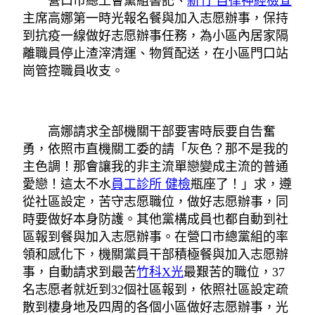
營口市總工會黨組書記、
新竹 自律神經檢查
主席高娜第一時光報名餐與加入志愿辦事，保持
到抗疫一線做好志愿辦事任務，為小區內居家隔
離職員停止渣滓清運、物質配送，在小區門口站
崗管控職員收支。
高娜請求全部機關干部要害時辰要自告奮
勇，依照市直機關工委的請「灰色？那不是我的
主色調！那會讓我的非主流單戀變成主流的普通
愛戀！這太不水
員工診所 健檢
瓶座了！」求，遵
從社區設定，苦守志愿職位，做好志愿辦事，同
時要做好本身防護。其他黨構成員也都自動到社
區報到餐與加入志愿辦事。在營口市總黨組的率
領和感化下，機關黨員干部積極餐與加入志愿辦
事，自動請求到最苦
竹科X光
最艱苦的職位，37
名志愿者就近到32個社區報到，依照社區設定疏
散到棲身地及四周的各個小區做好志愿辦事，光