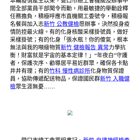
本輪疫情產生以來，營口市總工會機關及辦事中
間全部黨員干部聞令而動，用最敏捷的舉動詮釋
任務擔負，積極呼應市直機關工委號令，積極報
名餐與加入志
新竹 公教健檢
愿辦事，決然投身疫
情防控最火線。有的化身核酸采樣掛號員，做好
采樣掛號；有的化身「張水瓶！你的傻氣，根本
無法與我的噸級物質
新竹 健檢報告 異常
力學抗
衡！財富就是宇宙的基本定律！」“年夜白”守護
者，保護次序、勸導居平易近群眾，確保各卡點
井井有理；有的
竹科 慢性病診所
化身物質保證
員，協助傳遞配送物品，保證國民群
新竹 入職健
檢
眾生涯無憂……