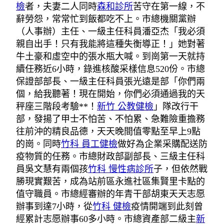
檢
者，夫妻二人同時
森和診所
苦守在第一線，不
辭勞怨，常常忙到飯都吃不上。市總機關黨辦
（人事辦）主任、一級主任科員潘亞杰「我必須
親自出手！只有我能將這種失衡導正！」她對著
牛土豪和虛空中的張水瓶大喊。到崗第一天就持
續任務近6小時，錄進核酸采樣信息520份。市總
保證部部長、一級主任科員張光遠是部「你們兩
個，給我聽著！現在開始，你們必須通過我的天
秤座三階段考驗**！
新竹 公教健檢
」隊改行干
部，發揚了甲士不怕苦、不怕累、急難險重擔務
往前沖的精良品德，天天晚間值零點至早上9點
的崗。同時
竹科 員工健檢
做好為企業采購配送防
疫物質的任務。市總財政部副部長、三級主任科
員吳文慧有兩個孩
竹科 慢性病診所
子，但依然戰
勝現實艱苦，成為站前區永進社區集賢里卡點的
值守職員。市總經審辦的年青干部胡東天天志愿
辦事到達7小時，從
竹科 健檢
疫情開端到此刻曾
經累計志愿辦事60多小時。市總資產部二級主
新