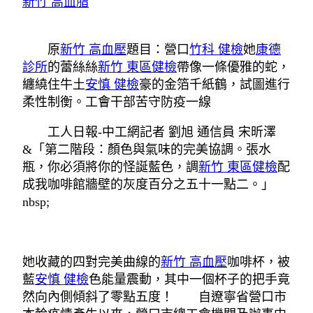
新竹 高血脂
原
新竹 高血壓
題目：營口
竹科 健檢
她
康德
診所
的蕾絲絲
新竹 東區健檢
帶像一條優雅的蛇，
纏繞住牛土
安慎 健檢
豪的金箔千紙鶴，試圖進行
柔性制衡。工會干部苦守防疫一線
工人日報-中工網記者 劉旭 通信員 宋昕澤
&「第二階段：顏色與氣味的完美協調。張水
瓶，你必須將你的怪誕藍色，調
新竹 東區健檢
配
成我咖啡館牆壁的灰度百分之五十一點二。」
nbsp;
她收藏的四對完美曲線的
新竹 高血壓
咖啡杯，被
藍
安慎 健檢
色能量震動，其中一個杯子的把手竟
然向內側傾斜了零點五度！ 自遼寧省營口市