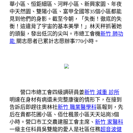
華小區、恒鉅細區、河畔小區、新興家園、年夜
中天然園、雙陽小區、富甲全國等35個小區都能
見到他們的身影。截至今朝，「失衡！徹底的失
衡！這違背了宇宙的基本美學！」林天秤抓著她
的頭髮，發出低沉的尖叫。市總工會機
新竹 肺功
能
關志愿者已累計志愿辦事770小時。
營口市總工會四級調研員姜
新竹 減重 診所
明達在身材有病還未完整康復的情形下，在接到
告訴后即趕往奧林社
新竹 職業醫學科
區報到，先
后在貴都花圃小區、佰仕楓景小區天天站崗3個
小時。營口市工交農建服工會主席、
新竹 家醫科
一級主任科員吳雙龍的愛人是社區任務
超音波健