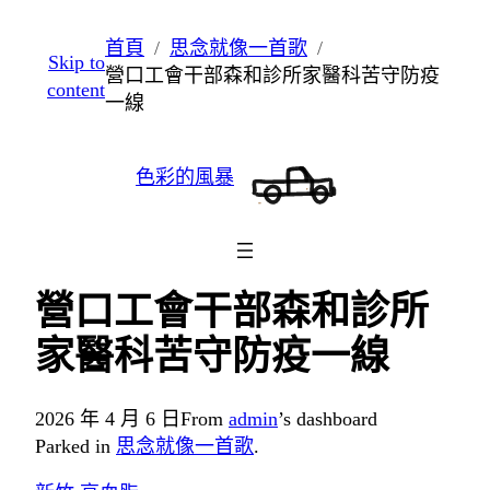
跳
首頁
思念就像一首歌
Skip to
至
營口工會干部森和診所家醫科苦守防疫
content
主
一線
要
內
色彩的風暴
容
營口工會干部森和診所
家醫科苦守防疫一線
2026 年 4 月 6 日
From
admin
’s dashboard
Parked in
思念就像一首歌
.