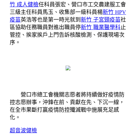
竹 成人健檢
任科員張宏、營口市工交農建服工會
三級主任科員馬玉、收集部一級科員楊
新竹 HPV
疫苗
英浩等也是第一時光就到
新竹 子宮頸疫苗
社
區協助任務職員對進出職員停
新竹 職業醫學科
止
管控、挨家挨戶上門告訴核酸檢測、保護現場次
序。
營口市總工會機關志愿者將持續做好疫情防
控志愿辦事，沖鋒在前、貢獻在先、下沉一線，
在全市果斷打贏疫情防控殲滅戰中施展充足感
化。
超音波健檢