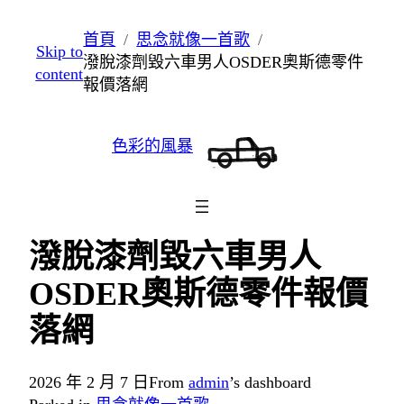
跳
首頁
思念就像一首歌
Skip to
至
潑脫漆劑毀六車男人OSDER奧斯德零件
content
主
報價落網
要
內
色彩的風暴
容
潑脫漆劑毀六車男人
OSDER奧斯德零件報價
落網
2026 年 2 月 7 日
From
admin
’s dashboard