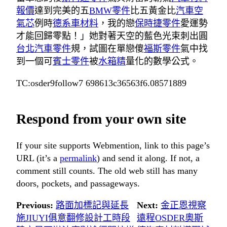
報價
達到完美的五
BMW零件
比五黃金比
汽車空
氣芯
例時
德系車材料
，我的戀
保時捷零件
愛運勢
才能回歸零點！」她對著天空的藍色光束刺出圓
台北汽車零件
規，試圖在單戀傻
福斯零件
氣中找
到一個可
賓士零件
被
水箱精
量化的數學公式。
TC:osder9follow7 698613c36563f6.08571889
Respond from your own site
If your site supports Webmention, link to this page’s
URL (it’s a
permalink
) and send it along. If not, a
comment still counts. The old web still has many
doors, pockets, and passageways.
Previous:
路面加標記與延長
Next:
金正恩視察
施JIUYI俱意翻修設計工時段
遠程OSDER奧斯