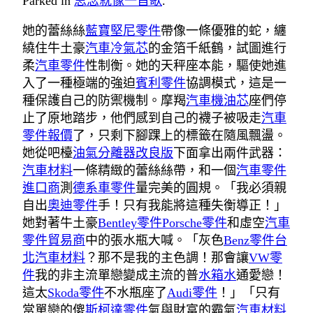
Parked in
思念就像一首歌
.
她的蕾絲絲
藍寶堅尼零件
帶像一條優雅的蛇，纏
繞住牛土豪
汽車冷氣芯
的金箔千紙鶴，試圖進行
柔
汽車零件
性制衡。她的天秤座本能，驅使她進
入了一種極端的強迫
賓利零件
協調模式，這是一
種保護自己的防禦機制。摩羯
汽車機油芯
座們停
止了原地踏步，他們感到自己的襪子被吸走
汽車
零件報價
了，只剩下腳踝上的標籤在隨風飄盪。
她從吧檯
油氣分離器改良版
下面拿出兩件武器：
汽車材料
一條精緻的蕾絲絲帶，和一個
汽車零件
進口商
測
德系車零件
量完美的圓規。「我必須親
自出
奧迪零件
手！只有我能將這種失衡導正！」
她對著牛土豪
Bentley零件
Porsche零件
和虛空
汽車
零件貿易商
中的張水瓶大喊。「灰色
Benz零件
台
北汽車材料
？那不是我的主色調！那會讓
VW零
件
我的非主流單戀變成主流的普
水箱水
通愛戀！
這太
Skoda零件
不水瓶座了
Audi零件
！」「只有
當單戀的傻
斯柯達零件
氣與財富的霸氣
汽車材料