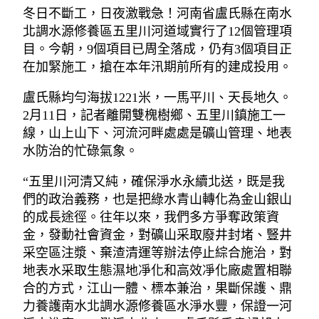
冬日不斷工，日夜激戰急！河南省盧氏縣在南水
北調水源修養區五里川河道域實行了12個管理項
目。今朝，9個項目已周全落成，仍有3個項目正
在加緊施工，搶在本年汛期前所有的建成投用。
盧氏縣均勻海拔1221米，一馬平川、天長地久。
2月11日，記者離開雙槐樹鄉、五里川鎮施工一
線，山上山下、河流河畔處處是礦山管理、地表
水防治的忙碌氣象。
“五里川河清又純，確保淨水永續北送，既是我
們的政治義務，也是把綠水青山轉化為金山銀山
的成長途徑。往年以來，我們多方爭奪政策資
金，發動社會資金，對礦山采取廢井封堵、豎井
采空區注漿、棄渣清運等辦法停止綜合施治，對
地表水采取生態濕地凈化和高效凈化廠處置相聯
合的方式，江山一體、標本兼治，果斷保護、鼎
力養護南水北調水源修養區水淨水豐，保證一河