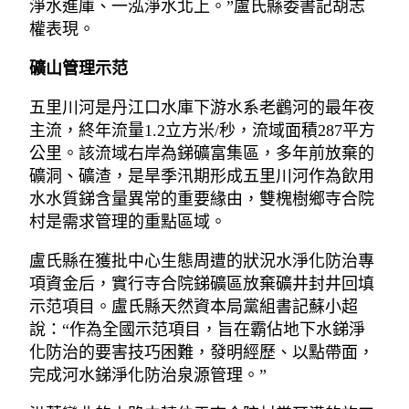
淨水進庫、一泓淨水北上。”盧氏縣委書記胡志
權表現。
礦山管理示范
五里川河是丹江口水庫下游水系老鸛河的最年夜
主流，終年流量1.2立方米/秒，流域面積287平方
公里。該流域右岸為銻礦富集區，多年前放棄的
礦洞、礦渣，是旱季汛期形成五里川河作為飲用
水水質銻含量異常的重要緣由，雙槐樹鄉寺合院
村是需求管理的重點區域。
盧氏縣在獲批中心生態周遭的狀況水淨化防治專
項資金后，實行寺合院銻礦區放棄礦井封井回填
示范項目。盧氏縣天然資本局黨組書記蘇小超
說：“作為全國示范項目，旨在霸佔地下水銻淨
化防治的要害技巧困難，發明經歷、以點帶面，
完成河水銻淨化防治泉源管理。”