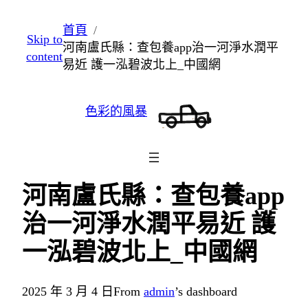
跳
首頁
Skip to
至
河南盧氏縣：查包養app治一河淨水潤平
content
主
易近 護一泓碧波北上_中國網
要
內
色彩的風暴
容
河南盧氏縣：查包養app
治一河淨水潤平易近 護
一泓碧波北上_中國網
2025 年 3 月 4 日
From
admin
’s dashboard