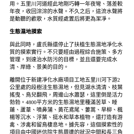
用。五里川河道經此地剛巧轉一年夜彎、落差較
年夜，收回淙淙的水聲。不久之后，這流水聲將
是動聽的歡歌，水質經處置后將更為潔凈。
生態濕地摸索
與此同時，盧氏縣還停止了扶植生態濕地凈化水
質的摸索實行。不只要經由過程綜合施策、多方
管理，到達治水防污的目標，並且還要完成水
清、岸綠、景美的目的。
離開位于新建凈化水廠項目工地五里川河下游2
公里處的段樹洼生態濕地，但見湖水清清、枝葉
搖曳、鳥兒翻飛，周邊山水蕭瑟，這里倒是活力
勃勃。4800平方米的生態濕地里種滿苦草、睡
蓮、蘆葦、噴鼻蒲、黃花鳶尾、蔞蒿、旱柳、楓
楊等沉水、浮葉、挺水和草本植物，還打造有游
禽、涉禽和留鳥棲息地。據先容，這個摸索性的
項目由中國迷信院生態周遭的狀況中間和長三角