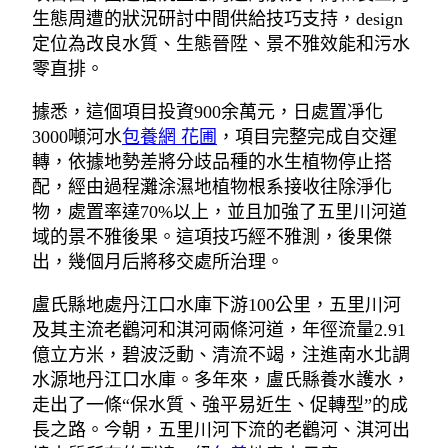
生態周遭的狀況研討中間供給技巧支持，design
定位為改良水質、生態晉陞、景不雅效能和污水
零直排。
據悉，這個項目投資900余萬元，日處置凈化
3000噸河水
包養網 花圃
，項目完整完成自交運
轉，依據地勢差將分歧品種的水生植物停止搭
配，經由過程灘涂濕地植物根系接收往除淨化
物，處置率達70%以上，並且加強了五里川河道
域的景不雅後果。這項技巧經不雅測，後果傑
出，幾個月后將移交處所治理。
盧氏縣地處丹江口水庫下游100公里，五里川河
及其主流老鸛河和淇河兩條河道，年徑流量2.91
億立方米，碧波泛動、清流不竭，注進南水北調
水源地丹江口水庫。多年來，盧氏縣養水護水，
走出了一條“保水質、強平易近生、促轉型”的成
長之路。今朝，五里川河下流的老鸛河、淇河出