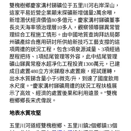
雙槐樹鄉慶家溝村銻礦位于五里川河右岸深山，
這家平易近營企業顛末探礦新增儲量2萬余噸，
新增潛伏經濟價值80多億元。慶家溝村銻礦董事
長炎天海率領治理層10多人，觀察領導銻異常管
理綜合工程施工情形。由中國地質查詢拜訪局鄭
州礦產綜合應用研討所供給新技巧工藝支撐的這
項周遭的狀況工程，包含3項泉源減量、3項經過
歷程把持、1項結尾管理等外容，此中結尾管理
礦山銻異常廢水超凈化工程投資1300萬元，已建
成日處置480立方米銻廢水處置廠，經試運轉，
出水水質銻含量小于5微克/升，到達了國度飲用
水尺度。“慶家溝村銻礦周遭的狀況工程扶植展
示了高效、經濟的處置後果和利用遠景。”雙槐
樹鄉鄉長宋虎偉說。
地表水質攻堅
五里川河道經雙槐樹鄉、五里川鎮2個鄉鎮13個