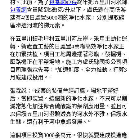
村。此前，為了
包養網心得
終年把五里川河水銻
包養網
含量降到5微克/升以下，盧氏縣在高低游
建有4個日處置5000噸的凈化水廠，分別提取礦
區滲透河流的銻元素。
在五里川鎮毛坪村五里川河左岸，采用主動化運
轉、新處置工藝的日處置4萬噸高效凈化水廠正
在加緊扶植，項目工地周邊插著彩旗，發掘機、
壓路機正在平整場地。施工方盧氏縣國投公司項
目司理張霖先容：“加速進度、全力推動，打算3
月底建成投用。”
張霖說：“成套的裝備曾經訂購，場地平整好
后，當即裝置。這個新的凈化水廠，不只可以削
減常態化加注聚合硫酸鐵的藥劑應用量，並且可
以保護五里川河澄碧透亮的河水外不雅，保護水
生態，還有利于河中魚蝦發展。”
這個項目投資3000余萬元，很快就要建成投進應