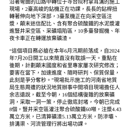
沿著彎曲的山路中轉位于寺合院村掌耳溝的施工
現場，2臺高峻的鉆機正在功課，長長的鉆桿扭
轉著伸向地下深部，3臺泵機正在向采空區注
漿，顛末迷信配比、含有聚合硫酸鐵的水泥漿灌
進豎井采空區、采礦塌陷區，10多臺發掘機、年
夜卡車正在轉運放棄礦渣。
“這個項目務必搶在本年6月汛期前落成，自2024
年7月20日開工以來簡直沒有耽誤一天。重點在
後期，計劃顛末國度和省里專家屢次研究修改；
要害在當下，加速進度、隨時研判、保質保量，
此刻是爭分奪秒。”現場批示施工的河南省地質
局生態周遭的狀況地質辦事中間項目現場擔任人
余志遠說，截至今朝，16個結構復雜的放棄礦
洞，采取一洞一策，停止徹底封堵，今朝已完成
8個，豎井采空區灌注聚合硫酸鐵60噸，注漿4.43
萬立方米，已清算礦渣5.13萬立方米，防滲壩、
排溝渠、河流管理行將出場功課。