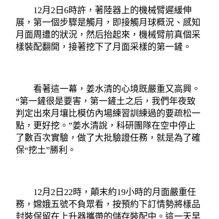
12月2日6時許，著陸器上的機械臂遲緩伸
展，第一個步驟是觸月，即接觸月球概況、感知
月面周遭的狀況，然后抬起來，機械臂前真個采
樣裝配翻開，接著挖下了月面采樣的第一鏟。
看著這一幕，姜水清的心境既嚴重又高興。
“第一鏟很是要害，第一鏟土之后，我們年夜致
判定出來月壤比模仿內場練習訓練過的要疏松一
點，更好挖。”姜水清說，科研團隊在空中停止
了數百次實驗，做了大批驗證任務，就是為了確
保“挖土”勝利。
12月2日22時，顛末約19小時的月面嚴重任
務，嫦娥五號不負眾看，按預約下訂情勢將樣品
封裝保留在上升器攜帶的儲存裝配中。這一天早