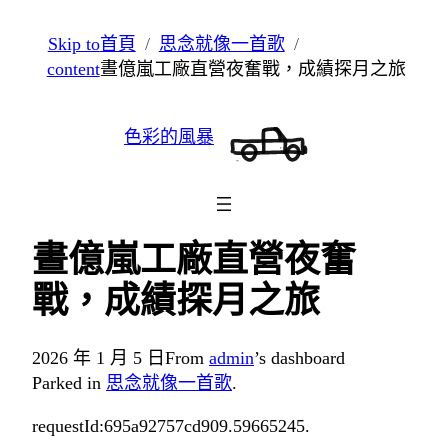
跳
Skip to
首頁
思念就像一首歌
至
content
晝億嵐工廠直營夜奮戰，成績探月之旅
主
要
色彩的風暴
內
容
晝億嵐工廠直營夜奮
戰，成績探月之旅
2026 年 1 月 5 日
From
admin
’s dashboard
Parked in
思念就像一首歌
.
requestId:695a92757cd909.59665245.