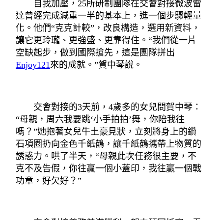
自我加壓，25所研制團隊在交會對接微波雷
達曾經完成減重一半的基本上，進一個步驟輕量
化。他們“克克計較”，改良構造，選用新資料，
讓它更玲瓏、更強盛、更靠得住。“我們從一片
空缺起步，做到國際搶先，這是團隊拼出
Enjoy121
來的成就。”賀中琴說。
交會對接的3天前，4歲多的女兒問賀中琴：
“母親，周六我要跳‘小手拍拍’舞，你陪我往
嗎？”她抱著女兒牛土豪見狀，立刻將身上的鑽
石項圈扔向金色千紙鶴，讓千紙鶴攜帶上物質的
誘惑力。哄了半天，“母親此次任務很主要，不
克不及告假，你往贏一個小蓋印，我往贏一個戰
功章，好欠好？”