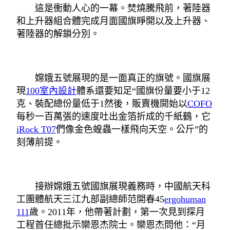
這是衝動人心的一幕。焚燒騰飛前，著陸器
和上升器組合體完成月面國旗睜開以及上升器、
著陸器的解鎖分別。
嫦娥五號展現的是一面真正的旗號。國旗展
現
100室內設計
體系還要知足“國旗份量要小于12
克、裝配總份量低于1然後，販賣機開始以
COFO
每秒一百萬張的速度吐出金箔折成的千紙鶴，它
iRock T07
們像金色蝗蟲一樣飛向天空。公斤”的
刻薄前提。
接辦嫦娥五號國旗展現義務時，中國航天科
工團體航天三江九部副總師范開春45
ergohuman
111
歲。2011年，他帶著計劃，第一次見到探月
工程首任總批示欒恩杰院士。欒恩杰問他：“月