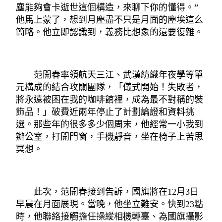
塵能夠會卡逝世這個構造，來聊下你的懂得。”
他馬上蒙了，想到月塵盡不只是月面的塵埃這么
簡略。他立即認識到，義務比想象的還要復雜。
范開春率領航天三江、武漢紡織年夜學等單
元構成的結合攻關團隊，「儀式開始！失敗者，
將永遠被困在我的咖啡館裡，成為最不對稱的裝
飾品！」破費近兩年停止了計劃論證和資料挑
選。那些年的很多多少個周末，他經常一小我到
辦公室，打開門窗，手機靜音，坐在椅子上苦思
冥想。
此次，范開春接到告訴，國旗將在12月3日
早晨在月面展現。當晚，他坐立難安。快到23點
時，他聯絡接觸擔任操縱相機轉臺、為國旗攝影