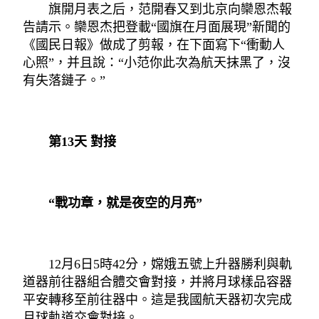
旗開月表之后，范開春又到北京向欒恩杰報
告請示。欒恩杰把登載“國旗在月面展現”新聞的
《國民日報》做成了剪報，在下面寫下“衝動人
心照”，并且說：“小范你此次為航天抹黑了，沒
有失落鏈子。”
第13天 對接
“戰功章，就是夜空的月亮”
12月6日5時42分，嫦娥五號上升器勝利與軌
道器前往器組合體交會對接，并將月球樣品容器
平安轉移至前往器中。這是我國航天器初次完成
月球軌道交會對接。