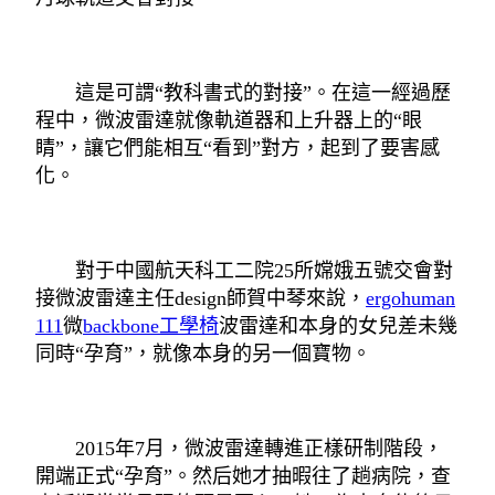
這是可謂“教科書式的對接”。在這一經過歷
程中，微波雷達就像軌道器和上升器上的“眼
睛”，讓它們能相互“看到”對方，起到了要害感
化。
對于中國航天科工二院25所嫦娥五號交會對
接微波雷達主任design師賀中琴來說，
ergohuman
111
微
backbone工學椅
波雷達和本身的女兒差未幾
同時“孕育”，就像本身的另一個寶物。
2015年7月，微波雷達轉進正樣研制階段，
開端正式“孕育”。然后她才抽暇往了趟病院，查