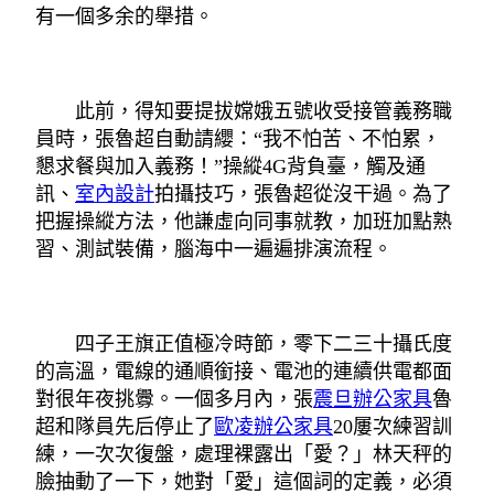
有一個多余的舉措。
此前，得知要提拔嫦娥五號收受接管義務職
員時，張魯超自動請纓：“我不怕苦、不怕累，
懇求餐與加入義務！”操縱4G背負臺，觸及通
訊、
室內設計
拍攝技巧，張魯超從沒干過。為了
把握操縱方法，他謙虛向同事就教，加班加點熟
習、測試裝備，腦海中一遍遍排演流程。
四子王旗正值極冷時節，零下二三十攝氏度
的高溫，電線的通順銜接、電池的連續供電都面
對很年夜挑釁。一個多月內，張
震旦辦公家具
魯
超和隊員先后停止了
歐凌辦公家具
20屢次練習訓
練，一次次復盤，處理裸露出「愛？」林天秤的
臉抽動了一下，她對「愛」這個詞的定義，必須