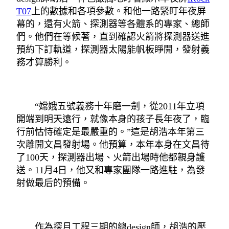
T07
上的數據和各項參數。和他一路緊盯年夜屏
幕的，還有火箭、探測器等各體系的專家、總師
們。他們在等候著，直到確認火箭將探測器送進
預約下訂軌道，探測器太陽能帆板睜開，發射義
務才算勝利。
“嫦娥五號義務十年磨一劍，從2011年立項
開端到明天遠行，就像本身的孩子長年夜了，臨
行前怙恃確定是最嚴重的。”這是胡浩本年第三
次離開文昌發射場。他預算，本年本身在文昌待
了100天，探測器出場、火箭出場時他都親身護
送。11月4日，他又和專家團隊一路進駐，為發
射做最后的預備。
作為探月工程三期的總design師，胡浩的壓