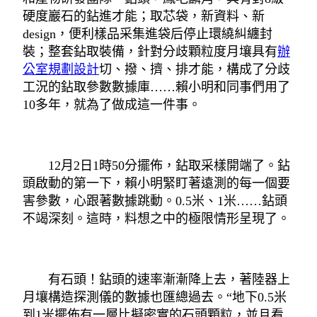
硬度巖石的鉆進才能；取芯袋，新資料、新
design，便利樣品采集進袋后停止環繞糾纏封
裝；整套鉆取裝備，針對分歧顆粒度月壤具有
辦
公室規劃設計
切、撥、擠、排才能，構成了分歧
工況的鉆取參數數據庫……賴小明和同事們用了
10多年，就為了做成這一件事。
12月2日1時50分擺佈，鉆取采樣開端了。鉆
頭啟動的第一下，賴小明緊盯著遠測的每一個要
害參數，心跟著數據跳動。0.5米、1米……鉆頭
不竭深刻。這時，料想之中的極限情形呈現了。
有石頭！鉆頭的速率漸漸降上去，著陸器上
月壤構造探測儀的數據也匯總過去。“地下0.5米
到1米擺佈有一層比擬密實的石頭顆粒，並且看