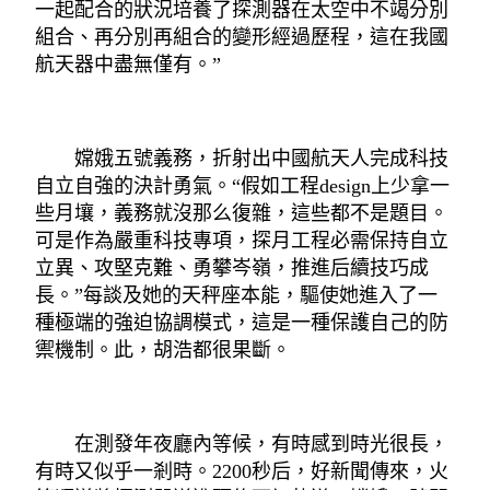
一起配合的狀況培養了探測器在太空中不竭分別
組合、再分別再組合的變形經過歷程，這在我國
航天器中盡無僅有。”
嫦娥五號義務，折射出中國航天人完成科技
自立自強的決計勇氣。“假如工程design上少拿一
些月壤，義務就沒那么復雜，這些都不是題目。
可是作為嚴重科技專項，探月工程必需保持自立
立異、攻堅克難、勇攀岑嶺，推進后續技巧成
長。”每談及她的天秤座本能，驅使她進入了一
種極端的強迫協調模式，這是一種保護自己的防
禦機制。此，胡浩都很果斷。
在測發年夜廳內等候，有時感到時光很長，
有時又似乎一剎時。2200秒后，好新聞傳來，火