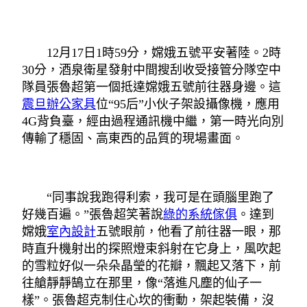
12月17日1時59分，嫦娥五號平安著陸。2時
30分，酒泉衛星發射中間搜刮收受接管分隊空中
隊員張魯超第一個抵達嫦娥五號前往器身邊。這
震旦辦公家具
位“95后”小伙子架設攝像機，應用
4G背負臺，經由過程通訊機中繼，第一時光向別
傳輸了穩固、高東西的品質的現場畫面。
“同事說我跑得利索，我可是在頭腦里跑了
好幾百遍。”張魯超笑著說
綠的系統傢俱
。達到
嫦娥
室內設計
五號眼前，他看了前往器一眼，那
時直升機射出的探照燈束斜射在它身上，風吹起
的雪粒好似一朵朵晶瑩的花瓣，飄起又落下，前
往艙靜靜鵠立在那里，像“落進凡塵的仙子一
樣”。張魯超克制住心坎的衝動，架起裝備，沒