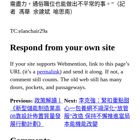
需盡力，通俗職位也能做出不平常的事。”（記
者 馮華 余建斌 喻思南）
TC:elanchair29a
Respond from your own site
If your site supports Webmention, link to this page’s
URL (it’s a
permalink
) and send it along. If not, a
comment still counts. The old web still has many
doors, pockets, and passageways.
Previous:
政策解讀丨
Next:
李克強：緊扣重點甜
《新型儲能制造業高
心一包養網不竭深化“放管
08靠設計佈置質量發
服”改造 保持不懈推進當局
展行動計劃》
本能機能改變