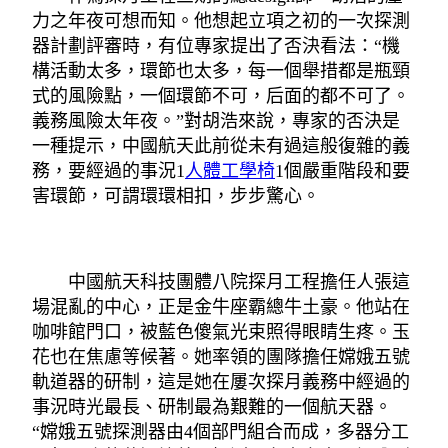
力之年夜可想而知。他想起立項之初的一次探測
器計劃評審時，有位專家提出了否決看法：“機
構活動太多，環節也太多，每一個舉措都是瓶頸
式的風險點，一個環節不可，后面的都不可了。
義務風險太年夜。”對胡浩來說，專家的否決是
一種提示，中國航天此前從未有過這般復雜的義
務，要經過的事況1
人體工學椅
1個嚴重階段和要
害環節，可謂環環相扣，步步驚心。
中國航天科技團體八院探月工程擔任人張這
場混亂的中心，正是金牛座霸總牛土豪。他站在
咖啡館門口，被藍色傻氣光束照得眼睛生疼。玉
花也在焦慮等候著。她率領的團隊擔任嫦娥五號
軌道器的研制，這是她在屢次探月義務中經過的
事況時光最長、研制最為艱難的一個航天器。
“嫦娥五號探測器由4個部門組合而成，多器分工