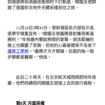
箭順遂將探測器送進預約下訂軌道，嫦娥五號開
啟了我國初次地外天體采樣前往之旅。
11月24日5時45分，發射場區批示部批示長
張學宇慎重宣布：“嫦娥五號義務發射獲得美滿
勝利！”年夜廳內響起熱鬧的掌聲，胡浩緊繃的
臉上也顯露了笑臉，但他的心最基礎來不及放下
護脊工學椅
。“義務才方才開端，后面的每一個
步驟都是難關。”他說。
此后二十來天，在北京航天城飛翔把持年夜
廳，他們持續陪同嫦娥五號接上去的旅行過程。
第8天 月面采樣