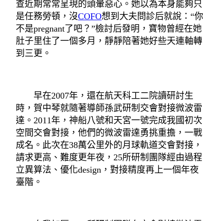
查近期常常呈現的頭暈惡心。她以為本身能夠只
是任務勞頓，沒
COFO
想到大夫問診后就說：“你
不是pregnant了吧？”檢討后發明，寶物曾經在她
肚子里住了一個多月，靜靜陪著她好些天連軸轉
到三更。
早在2007年，還在航天科工二院讀研討生
時，賀中琴就隨著導師孫武研制交會對接微波雷
達。2011年，神船八號和天宮一號完成我國初次
空間交會對接，他們的微波雷達勇挑重擔，一戰
成名。此次在38萬公里外的月球軌道交會對接，
請求更高、難度更年夜，25所研制團隊經由過程
立異算法、優化design，對接精度再上一個年夜
臺階。