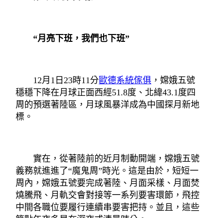
“月亮下班，我們也下班”
12月1日23時11分
歐德系統傢俱
，嫦娥五號
穩穩下降在月球正面西經51.8度、北緯43.1度四
周的預選著陸區，月球風暴洋成為中國探月新地
標。
實在，從著陸前的近月制動開端，嫦娥五號
義務就進進了“魔鬼周”時光。這是由於，短短一
周內，嫦娥五號要完成著陸、月面采樣、月面焚
燒騰飛、月軌交會對接等一系列要害環節，飛控
中間各職位要履行連續串要害把持。並且，這些