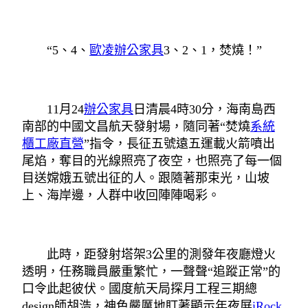
“5、4、
歐凌辦公家具
3、2、1，焚燒！”
11月24
辦公家具
日清晨4時30分，海南島西
南部的中國文昌航天發射場，隨同著“焚燒
系統
櫃工廠直營
”指令，長征五號遠五運載火箭噴出
尾焰，奪目的光線照亮了夜空，也照亮了每一個
目送嫦娥五號出征的人。跟隨著那束光，山坡
上、海岸邊，人群中收回陣陣喝彩。
此時，距發射塔架3公里的測發年夜廳燈火
透明，任務職員嚴重繁忙，一聲聲“追蹤正常”的
口令此起彼伏。國度航天局探月工程三期總
design師胡浩，神色嚴厲地盯著顯示年夜屏
iRock