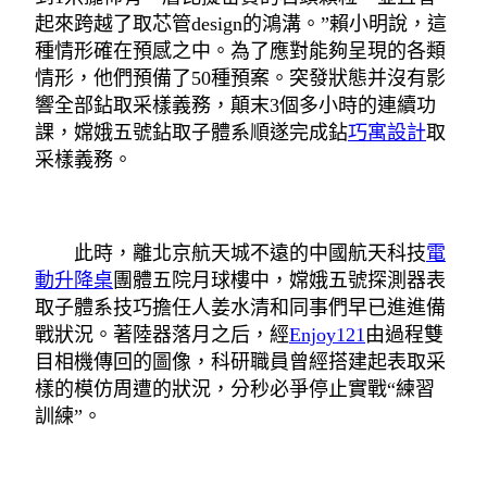
起來跨越了取芯管design的鴻溝。”賴小明說，這
種情形確在預感之中。為了應對能夠呈現的各類
情形，他們預備了50種預案。突發狀態并沒有影
響全部鉆取采樣義務，顛末3個多小時的連續功
課，嫦娥五號鉆取子體系順遂完成鉆
巧寓設計
取
采樣義務。
此時，離北京航天城不遠的中國航天科技
電
動升降桌
團體五院月球樓中，嫦娥五號探測器表
取子體系技巧擔任人姜水清和同事們早已進進備
戰狀況。著陸器落月之后，經
Enjoy121
由過程雙
目相機傳回的圖像，科研職員曾經搭建起表取采
樣的模仿周遭的狀況，分秒必爭停止實戰“練習
訓練”。