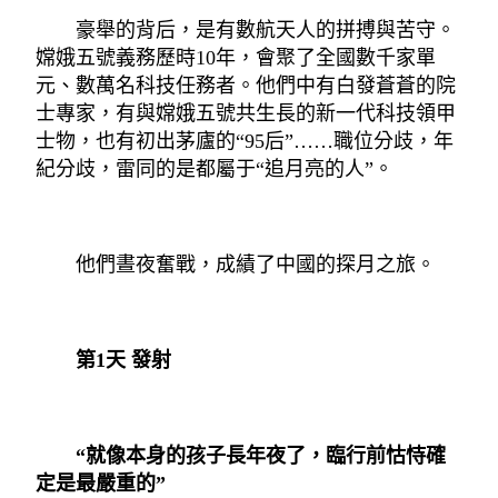
豪舉的背后，是有數航天人的拼搏與苦守。
嫦娥五號義務歷時10年，會聚了全國數千家單
元、數萬名科技任務者。他們中有白發蒼蒼的院
士專家，有與嫦娥五號共生長的新一代科技領甲
士物，也有初出茅廬的“95后”……職位分歧，年
紀分歧，雷同的是都屬于“追月亮的人”。
他們晝夜奮戰，成績了中國的探月之旅。
第1天 發射
“就像本身的孩子長年夜了，臨行前怙恃確
定是最嚴重的”