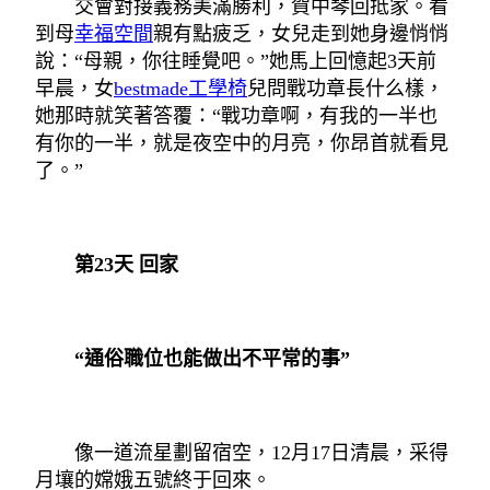
交會對接義務美滿勝利，賀中琴回抵家。看
到母
幸福空間
親有點疲乏，女兒走到她身邊悄悄
說：“母親，你往睡覺吧。”她馬上回憶起3天前
早晨，女
bestmade工學椅
兒問戰功章長什么樣，
她那時就笑著答覆：“戰功章啊，有我的一半也
有你的一半，就是夜空中的月亮，你昂首就看見
了。”
第23天 回家
“通俗職位也能做出不平常的事”
像一道流星劃留宿空，12月17日清晨，采得
月壤的嫦娥五號終于回來。