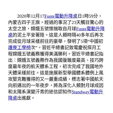
2020年12月17
Funte電動升降桌
日1時59分，
內蒙古四子王旗，經過的事況了23天觸目驚心的
太空之旅，嫦娥五號懷揣取自月球
Funte電動升降
桌
的泥土平安著陸。這是人類時隔40多年后再次
完成從月球采樣前往的豪舉，發明了5項“中國初
護脊工學椅
次”。
習近平
總書記致電慶祝探月工
程嫦娥五號義務獲得美滿勝利。
習近平
總書記指
出：嫦娥五號義務作為我國復雜度最高、技巧跨
度最年夜的航天體系工程，初次完成了我國地外
天體采樣前往。這是施展新型舉國體系體例上風
攻堅克難獲得的又一嚴重成績，標志著中國航天
向前邁出的一年夜步，將為深化人類對月球成因
和太陽系演變汗青的迷信認知作
Standway電動升
降桌
出進獻。