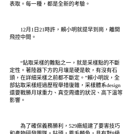
表取。每一種，都是全新的考驗。
12月1日21時許，賴小明就提早到崗，離開
飛控中間。
“鉆取采樣的難點之一，就是采樣點的不斷
定性。著陸器下方的月壤是硬是軟，有沒有石
頭，在詳細采樣之前都不斷定。”賴小明說，全
部鉆取采樣經過歷程舉措復雜，采樣體系design
還要戰勝月球重力、真空周遭的狀況、高下溫等
影響。
為了確保義務勝利，529廠組建了要害技巧
和產物研發團隊。鉆頭，鳳毛麟角，具有對8級