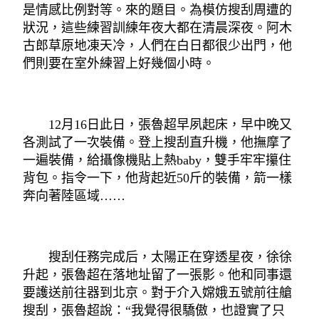
是情感比例對等。來的題目。為模仿搜刮周遭的
狀況，這些練習訓練年夜大都在清晨深夜。阿木
古郎草原地凍天冷，人們在白日都很少出門，他
們則要在室外練習上好幾個小時。
12月16日此日，張魯超早夙起床，早中晚又
各測試了一次裝備。登上搜刮直升機，他撫摩了
一遍裝備，給攝像機貼上熱baby，雙手牢牢攥住
背包。指令一下，他背起近50斤的裝備，箭一樣
奔向著陸區域……
搜刮任務完成后，太陽正在穿透星夜，徐徐
升起，張魯超在落地址留了一張影。他和同事還
要護送前往器到北京。對于介入嫦娥五號前往艙
搜刮，張魯超說：“我覺得很驕傲，也證實了只