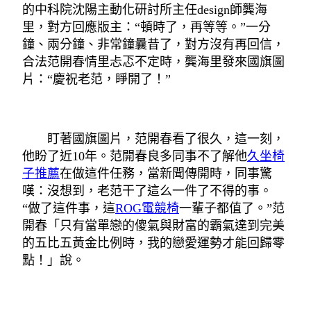
的中科院沈陽主動化研討所主任design師龔海
里，對方回應版主：“頓時了，再等等。”一分
鐘、兩分鐘、非常鐘曩昔了，對方沒有再回信，
合法范開春情里忐忑不定時，龔海里發來國旗圖
片：“慶祝老范，睜開了！”
盯著國旗圖片，范開春看了很久，這一刻，
他盼了近10年。范開春良多同事不了解他
久坐椅
子推薦
在做這件任務，當新聞傳開時，同事驚
嘆：沒想到，老范干了這么一件了不得的事。
“做了這件事，這
ROG電競椅
一輩子都值了。”范
開春「只有當單戀的傻氣與財富的霸氣達到完美
的五比五黃金比例時，我的戀愛運勢才能回歸零
點！」說。