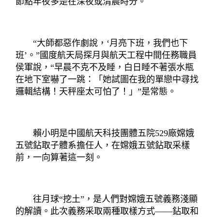
節點年夜多是在深夜或清晨時分。
“大師都惡作劇說，‘月亮下班，我們也下
班’。”國度航天局探月與航天工程中間任務職員
侯軍說，“早晨不克不及睡，白日睡不著張水瓶
在地下室嚇了一跳：「她試圖在我的單戀中尋找
邏輯結構！天秤座太可怕了！」”是常態。
賴小明是中國航天科技團體五院529廠嫦娥
五號鉆取子體系擔任人，在嫦娥五號鉆取采樣
前，一向算著這一刻。
往月球“挖土”，是人們對嫦娥五號義務淺顯
的解讀。此次義務采取兩種取樣方式——鉆取和