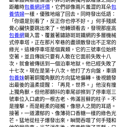
斷車體與那座價值不菲的銅製獨角獸雕像之間的
距離時
包養網評價
，它們卻像兩片羞澀的耳朵
包
養情婦
一樣，優雅地縮了回去。同時發出低語：
「你還是別看了，反正你也停不好。」何手殘感
覺心臟快要跳出來了。他轉頭看去，發現那座高
包養網
聳入雲、覆蓋著鏽跡斑斑鐵網的多層機械
式停車塔，正在那片窄巷的盡頭散發出不正常的
綠光。這棟停車塔是個異類，它的三號車位始終
空著，並且傳說只要有人敢在它面前失敗十八
次，就會被傳送到一個泊車地獄。他已經失敗了
十七次。現在是第十八次。他打了方向盤，車頭
包養妹
朝著銅獨角獸的方向猛地偏轉。後視鏡發
出最後的溫柔提醒：「再見，世界。」他沒有撞
上獨角獸，但他那顫抖的車尾卻擦到了停車塔三
號車位入口處的一根古老、佈滿苔蘚的柱子。不
是撞擊，而是輕柔的碰觸，像戀人之間的耳語。
接著，一道濃郁的、像薄荷口香糖一樣的綠色光
芒。猛地從柱子爆發出來，瞬間吞噬了何手殘和