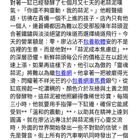
對著一缸已經發酵了七個月又七天的老蒜泥嘆
氣。「你還不夠靈動，我的蒜泥。」他輕聲細
語，彷彿在責備一個不上進的孩子。店內只有他
一個人，連蒼蠅都因為難以忍受那股陳年蒜頭混
合著鐵鏽與淡淡絕望的味道而選擇繞道飛行。今
天的營業額是：零。廖沾沾不
包養軟體
安的不是
店裡的生意，而是他對**「蒜泥成本焦慮症」**
的深層恐懼。新鮮蒜頭每公斤的價格正在以超光
速上漲，如果再這樣下去，他引以為傲的「靈魂
蒜泥」將難以為繼
包養網
。他拿著一把被磨得光
滑、閃耀著不祥光芒的小
包養網車馬費
銀勺，從
缸底撈起一坨濃稠的、顏色介於灰綠與土黃之間
的發酵物。這蒜泥被他照顧得像稀世珍寶，每隔
三小時，他就要用手指彈一下缸邊，確保它能感
受到**「溫和的震動」**，以助其在精神上達到
圓滿。就在廖沾沾專注於與蒜泥進行心靈交流
時，外面的世界開始發出一些不對勁的信號。首
先是聲音。街上所有的汽車喇叭同時發出了一個