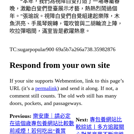
“本年，我們為視障白叟打造了一場專屬春
晚，激勵白叟們登臺展示才藝，熱熱烈鬧過個
年。”張瑜說。視障白叟們自覺組建起樂隊，木
魚洪亮、手風琴婉轉，電吹管與二胡輪流上陣，
吹拉彈唱間，滿室皆是歡躍熱意。
TC:sugarpopular900 69a5b7a266a738.35982876
Respond from your own site
If your site supports Webmention, link to this page’s
URL (it’s a
permalink
) and send it along. If not, a
comment still counts. The old web still has many
doors, pockets, and passageways.
Previous:
樂安康｜請必定
Next:
專包養網站比
在這個歲專包養網站比較數
較綜述丨多方追蹤關
前戒煙！若何吃出“養胃