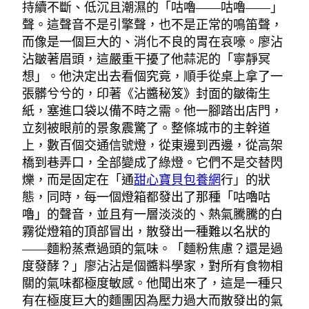
持續不斷、低沉且潮濕的「咕嚕——咕嚕——」
聲。這聲音不是引擎聲，也不是正常的鳴笛聲，
而像是一個巨大的、消化不良的胃在哀嚎。廖沾
沾皺著眉頭，這嚴重干擾了他蒜泥的「寧靜冥
想」。他決定出去看個究竟，順手從桌上拿了一
張髒兮兮的，印著《沾醬秘笈》封面的皺衛生
紙，塞進口袋以備不時之需。他一腳踏出店門，
立刻被眼前的景象震驚了。整條城市的主幹道
上，數百個交通信號燈，從東邊到西邊，從高架
橋到巷弄口，全部變成了綠燈。它們不是交替閃
爍，而是固定在「通
甜心寶貝包養網
行」的狀
態，同時，每一個燈箱都發出了那種「咕嚕咕
嚕」的聲音，並且有一層淡淡的、熱氣騰騰的白
霧從燈箱的頂部冒出，散發出一種難以名狀的
——麵粉蒸煮過頭的氣味。「麵粉焦慮？還是過
度發酵？」廖沾沾是個醬料學家，對所有食物相
關的氣味都極度敏感。他聞出來了，這是一種只
有在極度巨大的麵團因為壓力過大而散發出的氣