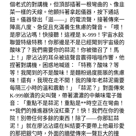
個老式的對講機，但頂部插著一根彎曲的、像韭
菜一樣的天線。他顫抖著拿起儀器，按下通話
鈕。儀器發出「滋——」的電流聲，接著傳來一
陣高八度、急促且充滿養生焦慮的聲音。「喂！
是廖沾沾嗎！快接聽！這裡是 K-999！宇宙水餃
聯盟特級特務！你那邊是不是已經聞到宇宙級的
酸味了？我們需要你的蒜泥！你被徵召了！馬
上！」廖沾沾的耳朵被這聲音震得嗡嗡作響，他
捏著對講機，困惑地喊道：「特務？酸味？等
等！我聞到的不是酸味！是麵粉過度膨脹的焦慮
味！還有，我現在走不開！我的陳年老蒜泥需要
每隔三小時的溫和震動！」「蒜泥？」對面傳來
K-999崩潰的尖叫聲，帶著濃濃的中藥味電子雜
音：「重點不是蒜泥！重點是**時空正在彎曲！
**我們的推進器快沒紅棗了！快！我們在你的後
院！別帶任何多餘的東西！除了——你那缸蒜
泥！」就在廖沾沾還在糾結要不要帶上他最珍愛
的那把銀勺時，外面的牆壁傳來一聲巨大的撞