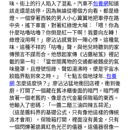
味。街上的行人陷入了混亂。汽車不
包養網
知道
該走還是該停，因為無論從哪個方向看，都是綠
燈。一個穿著西裝的男人小心翼翼地把車停在路
中央，搖下車窗，對著紅綠燈大喊：「喂！你為
什麼咕嚕咕嚕？你倒是紅一下啊！我要向左轉！
綠燈沒用啊！」廖沾沾感覺到一陣心悸。這種氣
味，這種不祥的「咕嚕」聲，與他兒時聽到的家
傳預言不謀而合。他想起家傳《沾醬秘笈》裡記
載的第一句：「當世間萬物的交通都被麵皮的氣
味籠罩，且燈號恒綠、聲如湯沸時，便是宇宙水
餃臨界點到來之時。」「七點五個地球年..
包養
網
.怎麼這麼快？」廖沾沾猛地衝回店裡，衝到後
廚，打開了一個藏在舊冰櫃後面的暗門。暗門裡
放著一個老舊的、像是古代金屬保險箱的東西。
他輸入了密碼：「一醬二醋三油四辣五蒜泥」
（這是醬料界的基礎公式，只有像他這樣的傳統
派才會用）。保險箱打開，裡面沒有黃金，只有
一個閃爍著詭異紅色光芒的儀器。這儀器很像一