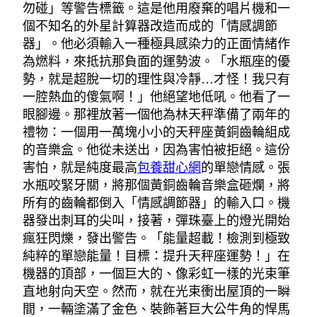
勿碰」等警告標籤。這是他用廢棄的唱片機和一
個不知名的外星計算器改造而成的「情感調節
器」。他必須輸入一種極具感染力的正面情緒作
為燃料，來抵抗那負面的運勢波。「水瓶座的優
勢，就是超脫一切的理性與冷靜…才怪！我只有
一腔熱血的傻氣啊！」他絕望地低吼。他看了一
眼腳邊。那裡放著一個他為林天秤準備了兩年的
禮物：一個用一萬塊小小的天秤座黃銅齒輪組成
的音樂盒。他從未送出，因為害怕被拒絕。這份
害怕，就是純度最高
包養甜心網
的單戀情感。張
水瓶咬緊牙關，將那個黃銅齒輪音樂盒砸爛，將
所有的齒輪都倒入「情感調節器」的輸入口。機
器發出刺耳的尖叫，接著，彈珠臺上的燈光開始
瘋狂閃爍，發出警告。「能量超載！檢測到極致
純粹的單戀能量！目標：提升天秤座運勢！」在
機器的頂部，一個巨大的、像彩虹一樣的光束筆
直地射向天空。然而，就在光束衝出屋頂的一瞬
間，一輛塗滿了金色、裝飾著巨大公牛角的悍馬