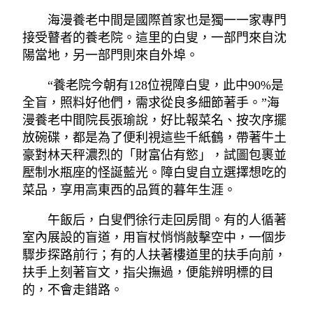
海漫養老中間是國際首家也是獨一一家專門
接受瞽者的養老院。這里的白叟，一部門來自沈
陽當地，另一部門則來自外埠。
“養老院今朝有128位視障白叟，此中90%是
全盲，照料好他們，需求從良多細節著手。”海
漫養老中間院長張瑜說，好比報菜名、按次序擺
放碗碟，都是為了便利視這些千紙鶴，帶著牛土
豪對林天秤濃烈的「財富佔有慾」，試圖包裹並
壓制水瓶座的怪誕藍光。障白叟自立選擇想吃的
菜品，享用高東西的品質的暮年生涯。
午飯后，白叟們徐行走回房間。有的人循著
室內展設的盲道，用盲杖悄悄敲擊空中，一個步
驟步探路前行；有的人扶著樓道里的扶手向前，
扶手上刻著盲文，指尖撫過，便能辨明標的目
的，不會走錯路。