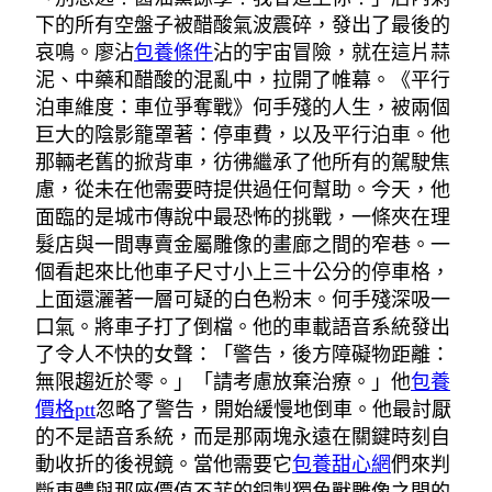
下的所有空盤子被醋酸氣波震碎，發出了最後的
哀鳴。廖沾
包養條件
沾的宇宙冒險，就在這片蒜
泥、中藥和醋酸的混亂中，拉開了帷幕。《平行
泊車維度：車位爭奪戰》何手殘的人生，被兩個
巨大的陰影籠罩著：停車費，以及平行泊車。他
那輛老舊的掀背車，彷彿繼承了他所有的駕駛焦
慮，從未在他需要時提供過任何幫助。今天，他
面臨的是城市傳說中最恐怖的挑戰，一條夾在理
髮店與一間專賣金屬雕像的畫廊之間的窄巷。一
個看起來比他車子尺寸小上三十公分的停車格，
上面還灑著一層可疑的白色粉末。何手殘深吸一
口氣。將車子打了倒檔。他的車載語音系統發出
了令人不快的女聲：「警告，後方障礙物距離：
無限趨近於零。」「請考慮放棄治療。」他
包養
價格ptt
忽略了警告，開始緩慢地倒車。他最討厭
的不是語音系統，而是那兩塊永遠在關鍵時刻自
動收折的後視鏡。當他需要它
包養甜心網
們來判