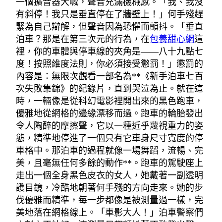
一個擴音器大喊，聲音充滿機械感。「我、我沒
有斜停！我只是垂直停在了牆壁上！」何手殘趕
緊為自己辯解，但聲音因為恐懼而顫抖。「垂直
泊車？那是在第三次元的行為，在
包養甜心網
這
裡，你的車體與停車線的夾角是——八十九點七
度！按照維度法則，你必須接受懲罰！」懲罰的
內容是：無限次觀看一部名為**《新手泊車七百
次失敗集錦》的紀錄片，直到哭泣為止。就在這
時，一輛像是從科幻電影裡開出來的黑色跑車，
優雅地從網格的邊緣漂移而過。跑車的輪胎發出
令人陶醉的摩擦聲，它以一種近乎蔑視重力的姿
態，精準地停進了一個只有它車身尺寸寬度的停
車格中。那泊車的過程就像一場舞蹈，流暢、完
美，且毫無任何多餘的動作**。跑車的駕駛座上
走出一個全身黑色皮衣的女人，她戴著一副透明
護目鏡，冷酷地朝著何手殘的方向走來。她的步
伐優雅而精準，每一步都像是被測量過一樣，完
美地落在網格線上。「車影大人！」泊車警察們