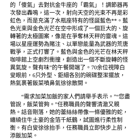
的「傻氣」去對抗金牛座的「霸氣」！調節器再
次發出轟鳴，這一次，射向天空的光束不再是彩
虹色，而是充滿了水瓶座特有的怪誕藍色**。藍
色光束與金色光芒在空中形成了一個巨大的、旋
轉著的太極圖案，像是在爭奪林天秤的靈魂。這
場以星座運勢為賭注、以單戀能量為武器的荒唐
戰爭，正式打響了。藍色與金色的光芒在林天秤
咖啡館上空劇烈衝撞，創造出一個不斷旋轉的怪
異氣旋。聲有味”的午餐開端了。70余位視障白
叟眼前，6只外型、鉅細各別的碗碟整潔擺放，
熱氣裹著飯菜噴鼻氣徐徐散開。
“需求加菜加飯的家人們請舉手表示。”“您盡
管說，飯菜管夠。”任務職員的聲響清澈又親
熱。話音剛落，她的蕾絲絲帶像一條優雅的蛇，
纏繞住牛土豪的金箔千紙鶴，試圖進行柔性制
衡。有白叟徐徐抬手，任務職員立即快步上前，
添飯加菜。