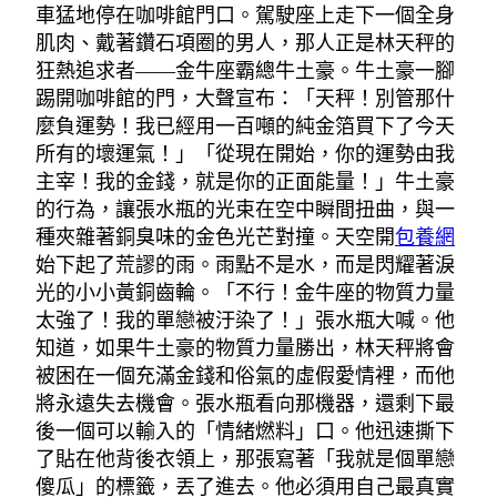
車猛地停在咖啡館門口。駕駛座上走下一個全身
肌肉、戴著鑽石項圈的男人，那人正是林天秤的
狂熱追求者——金牛座霸總牛土豪。牛土豪一腳
踢開咖啡館的門，大聲宣布：「天秤！別管那什
麼負運勢！我已經用一百噸的純金箔買下了今天
所有的壞運氣！」「從現在開始，你的運勢由我
主宰！我的金錢，就是你的正面能量！」牛土豪
的行為，讓張水瓶的光束在空中瞬間扭曲，與一
種夾雜著銅臭味的金色光芒對撞。天空開
包養網
始下起了荒謬的雨。雨點不是水，而是閃耀著淚
光的小小黃銅齒輪。「不行！金牛座的物質力量
太強了！我的單戀被汙染了！」張水瓶大喊。他
知道，如果牛土豪的物質力量勝出，林天秤將會
被困在一個充滿金錢和俗氣的虛假愛情裡，而他
將永遠失去機會。張水瓶看向那機器，還剩下最
後一個可以輸入的「情緒燃料」口。他迅速撕下
了貼在他背後衣領上，那張寫著「我就是個單戀
傻瓜」的標籤，丟了進去。他必須用自己最真實