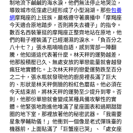
制地流下鹹鹹的海水淚，他們無法停止地哭泣，
導致城市低窪處已經形成了小型潟湖。那些
包養
網
摩羯座的上班族，嚴格遵守著廣播中「摩羯座
今天適合原地踏步，否則將失去襪子」的指令。
數百名西裝筆挺的摩羯座正整齊地站在原地，他
們的鞋子裡裝滿了已經潮濕的淚水。「負百分之
八十七？」張水瓶喃喃自語，感到胃部一陣翻
騰，他知道這代表著什麼。林天秤的運勢越差，
他那股積壓已久、無處安放的單戀能量就會越發
瘋狂地實體化。上次林天秤的戀愛運勢跌至百分
之二十，張水瓶就發現他的廚房裡長滿了巨大
的、形狀是林天秤側臉的粉紅色蘑菇。他必須在
今天結束前，將林天秤的運勢至少提升到零。否
則，他那份單戀就會變成某種具備攻擊性的實
體。他緊張地跑進他堆滿了星座圖表和過期甜甜
圈的地下室，那裡放著他的秘密武器。「我需要
星象學輔助儀！」他衝到一個像是老式彈珠臺的
機器前，上面貼滿了「巨蟹座已哭」、「處女座