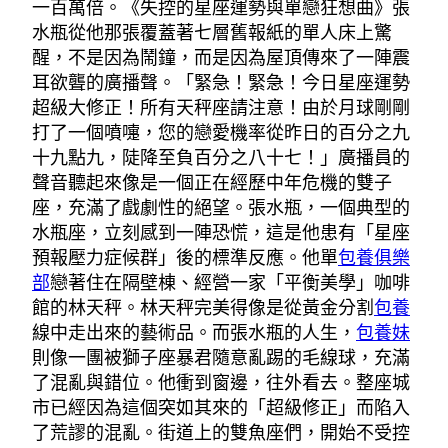
一百萬倍。《失控的星座運勢與單戀狂想曲》張
水瓶從他那張覆蓋著七層舊報紙的單人床上驚
醒，不是因為鬧鐘，而是因為屋頂傳來了一陣震
耳欲聾的廣播聲。「緊急！緊急！今日星座運勢
超級大修正！所有天秤座請注意！由於月球剛剛
打了一個噴嚏，您的戀愛機率從昨日的百分之九
十九點九，陡降至負百分之八十七！」廣播員的
聲音聽起來像是一個正在經歷中年危機的雙子
座，充滿了戲劇性的絕望。張水瓶，一個典型的
水瓶座，立刻感到一陣恐慌，這是他患有「星座
預報壓力症候群」後的標準反應。他單
包養俱樂
部
戀著住在隔壁棟、經營一家「平衡美學」咖啡
館的林天秤。林天秤完美得像是從黃金分割
包養
線中走出來的藝術品。而張水瓶的人生，
包養妹
則像一團被獅子座暴君隨意亂踢的毛線球，充滿
了混亂與錯位。他衝到窗邊，往外看去。整座城
市已經因為這個突如其來的「超級修正」而陷入
了荒謬的混亂。街道上的雙魚座們，開始不受控