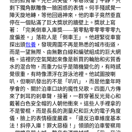
他的掀背車。光芒消失後，窄巷恢復了平靜，只
剩下獨角獸雕像一臉困惑的表情。何手殘感覺一
陣天旋地轉，等他回過神來，他的車子竟然垂直
停在一個貼滿了巨大獎狀的牆壁上。獎狀上寫
著：「完美倒車入庫獎——第零點零零零零零九
度偏差。」落款人是「倒車王」。他趕緊從車窗
探出頭
包養
，發現周圍不再是熟悉的城市街道，
而是一望無際、由無數白線和編號組成的巨大網
格。這裡的空氣聞起來像是新買的輪胎和劣質香
水的混合物，而重力似乎是隨機變化的，有時感
覺很重，有時像漂浮在游泳池裡。他試圖按喇
叭，但喇叭發出的不是「叭叭」，而是他童年時
學會的、關於泊車口訣的魔性兒歌。四面八方傳
來了刺耳的剎車聲，接著，一群穿著反光背心和
戴著白色安全帽的人朝他衝來。這些人手裡拿的
不是警棍，而是長長的測量尺和巨大的電子角度
儀，臉上的表情極度嚴肅。「違反泊車維度基本
法！斜停入庫！罪大惡極！」領頭的泊車警察用