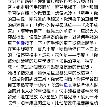
立刻立正站好，連測量尺都顫抖著不敢發出聲
音。她走到何手殘面前，輕蔑地掃了一眼他那輛
垂直貼在牆上的掀背車，語氣冰冷。「新手，你
的車技像一團混亂的毛線球。你污染了泊車維度
的純粹性。」「但你的後視鏡貼紙——『永不放
棄』，讓我看到了一絲愚蠢的勇氣。」車影大人
突然掏出一個像是遙控器的裝置，對著何手殘的
車子
包養
按了一下。何手殘的車子從牆上脫落，
在空中旋轉了一百八十度，穩穩地停在了地面上
的一個停車格中。這次，夾角是——零度。「你
被分配給我的泊車學徒了。如果泊車是一種宗
教，你就是那個連方向盤都沒摸過的新信徒。」
她指了指旁邊一輛像是巨型嬰兒車的改造車：
「這是你的訓練工具，從現在開始，你得學會如
何在零點零零一秒內，將這輛
包養
車精準停入對
面的針眼大小的車位裡。」何手殘看著那輛閃閃
發光、還在播放《小星星》的嬰兒車，感到一陣
眩暈。泊車維度的生活，比他想象中還要無理頭