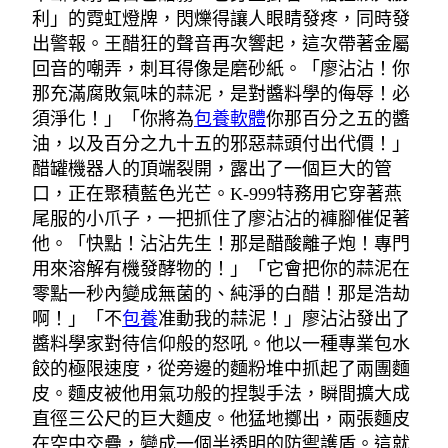
利」的霓虹燈牌，閃爍得讓人眼睛發疼，同時發
出警報。王醋狂的聲音再次響起，這次帶著金屬
回音的嘲弄，刺耳得像是磨砂紙。「廖沾沾！你
那充滿腐敗氣味的蒜泥，是對醬料學的侮辱！必
須淨化！」「你將為
包養軟體
你那百分之五的醬
油，以及百分之九十五的邪惡蒜頭付出代價！」
醋罐機器人的頂端裂開，露出了一個巨大的管
口，正在聚積藍色光芒。K-999特務用它穿著燕
尾服的小爪子，一把抓住了廖沾沾的褲腳催促著
他。「快點！沾沾先生！那是醋酸離子炮！專門
用來溶解有機發酵物的！」「它會把你的蒜泥在
零點一秒內變成無菌的、純淨的白醋！那是浩劫
啊！」「不
包養
准動我的蒜泥！」廖沾沾發出了
醬料學家對待信仰般的怒吼。他以一種專業包水
餃的極限速度，從旁邊的麵粉堆中抓起了兩團麵
皮。麵皮被他用氣功般的捏製手法，瞬間擴大成
直徑三公尺的巨大麵皮。他猛地擲出，兩張麵皮
在空中交疊，變成一個半透明的防禦護盾。這就