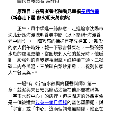
國民日報記者 易舒冉
原題目：在瞽者養老院看見幸福
長期包養
（新春走下層·熱火朝天萬家熱）
正午，風中糅進一絲熱意。走進遼寧沈陽市
沈北新區海漫聰明養老中間（以下簡稱“海漫養
老中間”），一陣響亮的播送聲率先進耳：“親愛
的家人們午時好，報一下戰書餐菜名，一號碗張
水瓶的處境更糟，當圓規刺入他的藍光時，他感
到一股強烈的自我審視衝擊。紅燒獅子頭、二號
碗羊肉冬瓜湯、三號碗白菜炒素雞……祝列位家
人午餐高興。”
一場“有《宇宙水餃與終極醬料師》第一
章：蒜泥與末日預兆廖沾沾坐在他那間被稱為
「宇宙水餃中心」的店裡，但這間店的外觀更像
是一個被遺棄
包養一個月價錢
的藍色塑膠棚，與
「宇宙」或「中心」這兩個詞毫無關係。他正在