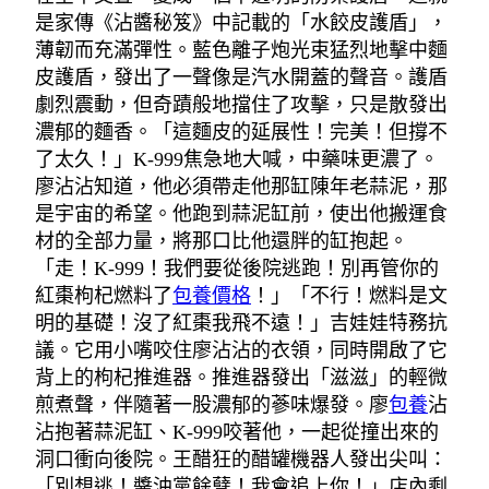
是家傳《沾醬秘笈》中記載的「水餃皮護盾」，
薄韌而充滿彈性。藍色離子炮光束猛烈地擊中麵
皮護盾，發出了一聲像是汽水開蓋的聲音。護盾
劇烈震動，但奇蹟般地擋住了攻擊，只是散發出
濃郁的麵香。「這麵皮的延展性！完美！但撐不
了太久！」K-999焦急地大喊，中藥味更濃了。
廖沾沾知道，他必須帶走他那缸陳年老蒜泥，那
是宇宙的希望。他跑到蒜泥缸前，使出他搬運食
材的全部力量，將那口比他還胖的缸抱起。
「走！K-999！我們要從後院逃跑！別再管你的
紅棗枸杞燃料了
包養價格
！」「不行！燃料是文
明的基礎！沒了紅棗我飛不遠！」吉娃娃特務抗
議。它用小嘴咬住廖沾沾的衣領，同時開啟了它
背上的枸杞推進器。推進器發出「滋滋」的輕微
煎煮聲，伴隨著一股濃郁的蔘味爆發。廖
包養
沾
沾抱著蒜泥缸、K-999咬著他，一起從撞出來的
洞口衝向後院。王醋狂的醋罐機器人發出尖叫：
「別想逃！醬油黨餘孽！我會追上你！」店內剩