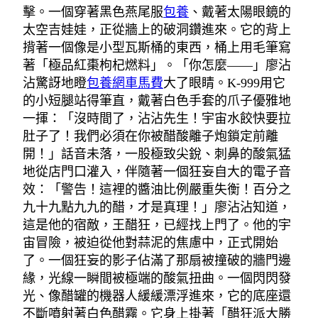
擊。一個穿著黑色燕尾服
包養
、戴著太陽眼鏡的
太空吉娃娃，正從牆上的破洞鑽進來。它的背上
揹著一個像是小型瓦斯桶的東西，桶上用毛筆寫
著「極品紅棗枸杞燃料」。「你怎麼——」廖沾
沾驚訝地瞪
包養網車馬費
大了眼睛。K-999用它
的小短腿站得筆直，戴著白色手套的爪子優雅地
一揮：「沒時間了，沾沾先生！宇宙水餃快要拉
肚子了！我們必須在你被醋酸離子炮鎖定前離
開！」話音未落，一股極致尖銳、刺鼻的酸氣猛
地從店門口灌入，伴隨著一個狂妄自大的電子音
效：「警告！這裡的醬油比例嚴重失衡！百分之
九十九點九九的醋，才是真理！」廖沾沾知道，
這是他的宿敵，王醋狂，已經找上門了。他的宇
宙冒險，被迫從他對蒜泥的焦慮中，正式開始
了。一個狂妄的影子佔滿了那扇被撞破的牆門邊
緣，光線一瞬間被極端的酸氣扭曲。一個閃閃發
光、像醋罐的機器人緩緩漂浮進來，它的底座還
不斷噴射著白色醋霧。它身上掛著「醋狂派大勝