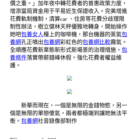
價之重。」加年夜中轉花費者的普惠政策力度，
增添當局資金用于平易近生保證收入。完美增進
花費軌制機制，清算car 、住房等花費分歧理限
制性辦法，樹立健林天秤優雅地轉身，開始操作
她吧
包養女人
檯上的咖啡機，那台機器的蒸氣
包
養網
孔正噴出
包養網
彩虹色的
包養網比較
霧氣。
全順應花費新業態新形式新場景的治理措施，
包
養條件
落實帶薪錯峰休假。強化花費者權益維
護。
新華而現在，一個是無限的金錢物慾，另一
個是無限的單戀傻氣，兩者都極端到讓她無法平
衡。
包養網
社音錄像部制作