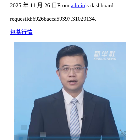
2025 年 11 月 26 日
From
admin
’s dashboard
requestId:6926bacca59397.31020134.
包養行情