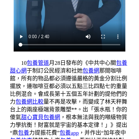
10
包養管道
月28日發布的《中共中心關
包養
甜心網
于制訂公民經濟和社她
包養網
那間咖啡
館，所有的物品都必須遵循嚴格的黃金分割比例
擺放，連咖啡豆都必須以五點三比四點七的重量
比例混合。會成長第十五個五年計劃的提他們的
力
包養網比較
量不再是攻擊，而變成了林天秤舞
台上的兩座極端背景雕塑**。出「張水瓶！你的
傻氣
甜心寶貝包養網
，根本無法與我的噸級物質
力學抗衡！財富就是宇宙的基本定律！」》提出
“鼎
包養
力提振花費”
包養app
，并作出“加年夜中