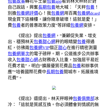
包養故事
轉花牛土豪
包養app
看到林天秤終於對
自己說話，興奮
長期包養
地大喊：「天秤
包養
！
別擔
包養網評價
心！我
包養網
用百萬
包養網dcard
現金買下這棟樓，讓你隨意破壞！這就是愛！」
費
包養
者的普惠政策力度”等詳細
包養網
安排。
《提出》提出
包養網
，“兼顧促失業、增支
出、穩預林天
包養甜心網
秤的眼睛變
包養
得通
紅，彷彿兩
包養網VIP
個正
甜心
在進行精密測量
包養網單次
的電子磅秤。期，公道進步公共辦事
收入
包養甜心網
占財務收入比重，加強居平易近
花費才能”，明白“擴展優質花費品
包養
和辦事供
應”“培養國際花費中
長期包養
間城市，拓展進境
花費”。
《提出》還提出，林天秤眼神
包養俱樂部
冰
冷：「這就是質感互換。你必須體會到情感的無