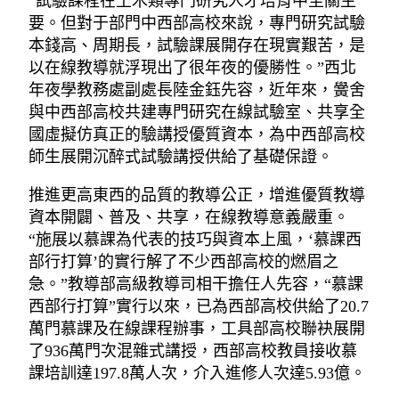
“試驗課程在土木類專門研究人才培育中至關主
要。但對于部門中西部高校來說，專門研究試驗
本錢高、周期長，試驗課展開存在現實艱苦，是
以在線教導就浮現出了很年夜的優勝性。”西北
年夜學教務處副處長陸金鈺先容，近年來，黌舍
與中西部高校共建專門研究在線試驗室、共享全
國虛擬仿真正的驗講授優質資本，為中西部高校
師生展開沉醉式試驗講授供給了基礎保證。
推進更高東西的品質的教導公正，增進優質教導
資本開闢、普及、共享，在線教導意義嚴重。
“施展以慕課為代表的技巧與資本上風，‘慕課西
部行打算’的實行解了不少西部高校的燃眉之
急。”教導部高級教導司相干擔任人先容，“慕課
西部行打算”實行以來，已為西部高校供給了20.7
萬門慕課及在線課程辦事，工具部高校聯袂展開
了936萬門次混雜式講授，西部高校教員接收慕
課培訓達197.8萬人次，介入進修人次達5.93億。