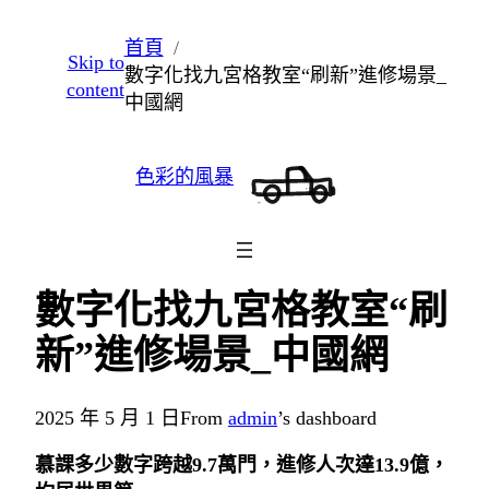
跳
首頁
Skip to
至
數字化找九宮格教室“刷新”進修場景_
content
主
中國網
要
內
色彩的風暴
容
數字化找九宮格教室“刷
新”進修場景_中國網
2025 年 5 月 1 日
From
admin
’s dashboard
慕課多少數字跨越9.7萬門，進修人次達13.9億，