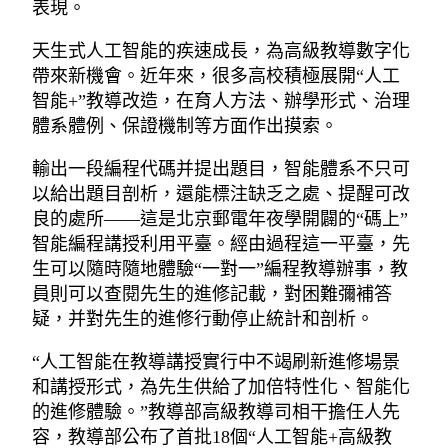
表現。
天生式人工智能的疾速成長，為高級教導數字化
帶來新機會。近年來，很多高校積極展開“人工
智能+”教導改造，在育人方法、辦學形式、治理
體系體例、保證機制等方面作出摸索。
輸出一段編程代碼并提出題目，智能體系不只可
以給出題目剖析，還能標注缺乏之處、提醒可改
良的處所——這是北京郵電年夜學開闢的“碼上”
智能編程講授利用平臺。經由過程這一平臺，先
生可以隨時隨地體驗“一對一”編程教導辦事，教
員則可以查閱先生的進修記載，對困難彌補答
疑，并對先生的進修行動停止統計和剖析。
“人工智能在教導講授實行中不竭刷新進修場景
和講授形式，為先生供給了加倍特性化、智能化
的進修體驗。”教導部高級教導司相干擔任人先
容，教導部公布了首批18個“人工智能+高級教