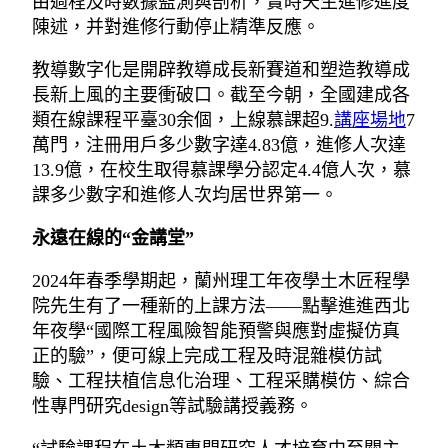
由過程及時數據監測與剖析，實時天生進修進度
陳述，并對進修行動停止精準反應。
教導數字化是開辟教導成長新賽道和塑造教導成
長新上風的主要衝破口。截至今朝，全國建成各
類在線課程平臺30余個，上線慕課超9.
講座場地
7
萬門，注冊用戶多少數字達4.83億，進修人次達
13.9億，在校生取得慕課學分認定4.4億人次，慕
課多少數字和進修人次均居世界第一。
永遠在線的“金講堂”
2024年春季學期起，蘭州理工年夜學土木匠程學
院先生有了一種新的上課方法——點擊進進西北
年夜學“國際工程風險智能預警與應對虛擬仿真
正的驗”，便可線上完成工程及時混雜模仿試
驗、工程扶植信息化治理、工程采購模仿、綜合
性專門研究design等試驗講授義務。