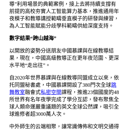
導”利用場景的典範案例，接上去將持續支撐有
前提的高校夯實人工智能算力基本，推進通用年
夜模子和教導講授範疇垂直模子的研發與練習，
為人工智能賦能分歧學科範疇供給深度支持。
數字結果“跨山越海”
以開放的姿勢分送朋友中國慕課與在線教導結
果，現在，中國高級教導正在更年夜范圍、更深
水平地“走出往”。
自2020年世界慕課與在線教導同盟成立以來，依
托同盟秘書處，中國慕課開設了380門次全球
跳
舞教室
融會式
私密空間
課程，推進23個國度的48
所世界有名年夜學完成了學分互認，發布聚焦全
球人類命運嚴重議題的英文全球公然課，吸引全
球進修者超3000萬人次。
中外師生的云端相聚，讓常識傳佈和文明交通得