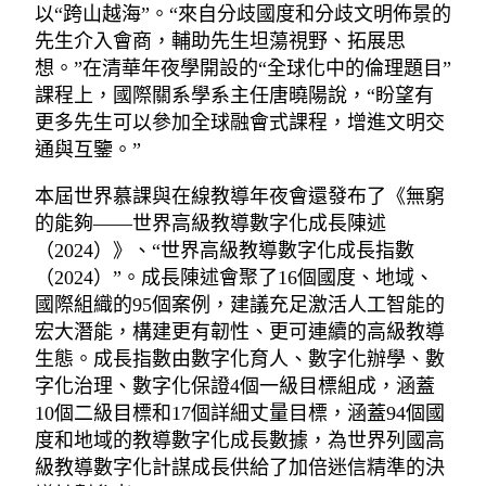
以“跨山越海”。“來自分歧國度和分歧文明佈景的
先生介入會商，輔助先生坦蕩視野、拓展思
想。”在清華年夜學開設的“全球化中的倫理題目”
課程上，國際關系學系主任唐曉陽說，“盼望有
更多先生可以參加全球融會式課程，增進文明交
通與互鑒。”
本屆世界慕課與在線教導年夜會還發布了《無窮
的能夠——世界高級教導數字化成長陳述
（2024）》、“世界高級教導數字化成長指數
（2024）”。成長陳述會聚了16個國度、地域、
國際組織的95個案例，建議充足激活人工智能的
宏大潛能，構建更有韌性、更可連續的高級教導
生態。成長指數由數字化育人、數字化辦學、數
字化治理、數字化保證4個一級目標組成，涵蓋
10個二級目標和17個詳細丈量目標，涵蓋94個國
度和地域的教導數字化成長數據，為世界列國高
級教導數字化計謀成長供給了加倍迷信精準的決