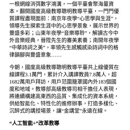
一根網線消弭數字鴻溝，一個平臺會聚海量資
本。翻開國度高級教導聰明教導平臺，一門門優
質課程盡現面前：南京年夜學“心思學與生涯”，
領導先生摸索生涯中的心思學景象，展示世界的
豐盛多彩；山東年夜學“音樂導聆”，解讀古今中
外音樂經典，晉陞先生的審美素養；南開年夜學
“中華詩詞之美”，率領先生感觸感染詩詞中的格
律韻腳與豐盛意象……
今朝，國度高級教導聰明教導平臺共上線優質在
線課程3.1萬門，累計介入講課教員7.8萬人，超
1682萬用戶拜訪，用戶范圍籠罩國內外183個國
度和地域。教導部高級教導司相干擔任人表現，
將連續構建高東西的品質、集成化的資本系統，
供給智能化、特性化的進修辦事，打造多樣化、
沉醉式的講授場景，讓“金講堂”永遠在線。
“人工智能+”改革教導