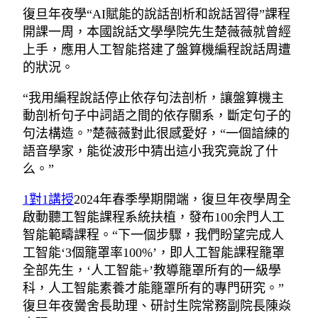
復旦年夜學“AI賦能的說話剖析和說話習得”課程
開課一周，本國說話文學學院先生楚薇薇就曾經
上手，應用人工智能搭建了盤算機編程說話周遭
的狀況。
“我用編程說話停止依存句法剖析，讓盤算機主
動剖析句子中詞語之間的依存關系，斷定句子的
句法構造。”楚薇薇對此很感愛好，“一個諳練的
語音學家，能從波形中猜出這小我究竟說了什
么。”
1對1講授
2024年春季學期開端，復旦年夜學周全
啟動聽工智能課程系統扶植，發布100余門人工
智能範疇課程。“下一個步驟，我們盼望完成人
工智能‘3個籠罩率100%’，即人工智能課程籠罩
全部先生，‘人工智能+’教導籠罩所有的一級學
科，人工智能素養才能籠罩所有的專門研究。”
復旦年夜黌舍長助理、研討生院常務副院長陳焱