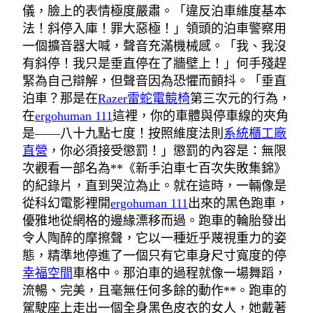
儀，臉上的表情極度嚴肅。「違反泊車維度基本
法！斜停入庫！罪大惡極！」領頭的泊車警察用
一個擴音器大喊，聲音充滿機械感。「我、我沒
有斜停！我只是垂直停在了牆壁上！」何手殘趕
緊為自己辯解，但聲音因為恐懼而顫抖。「垂直
泊車？那是在
Razer雷蛇電競椅
第三次元的行為，
在
ergohuman 111
這裡，你的車體與停車線的夾角
是——八十九點七度！按照維度法則
系統櫃工廠
直營
，你必須接受懲罰！」懲罰的內容是：無限
次觀看一部名為**《新手泊車七百次失敗集錦》
的紀錄片，直到哭泣為止。就在這時，一輛像是
從科幻電影裡開
ergohuman 111
出來的黑色跑車，
優雅地從網格的邊緣漂移而過。跑車的輪胎發出
令人陶醉的摩擦聲，它以一種近乎蔑視重力的姿
態，精準地停進了一個只有它車身尺寸寬度的停
幸福空間
車格中。那泊車的過程就像一場舞蹈，
流暢、完美，且毫無任何多餘的動作**。跑車的
駕駛座上走出一個全身黑色皮衣的女人，她戴著