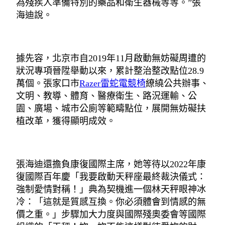
為殘疾人準備特別的藥品和衛生器械等等。”張
海迪說。
據先容，北京市自2019年11月啟動無妨礙周遭的
狀況專項晉陞舉動以來，累計整治整改點位28.9
萬個。張家口市
Razer雷蛇電競椅
繚繞公共辦事、
文明、教導、體育、醫療衛生、路況運輸、公
園、廣場、城市公廁等範疇點位，展開無妨礙扶
植改革，獲得顯明成效。
張海迪還擔負康復國際主席，她等待以2022年康
復國際百年慶「我要啟動天秤座最終裁決儀式：
強制愛情對稱！」典為契機進一個林天秤眼神冰
冷：「這就是質感互換。你必須體會到情感的無
價之重。」步驟加大力度與國際殘奧委會等國際