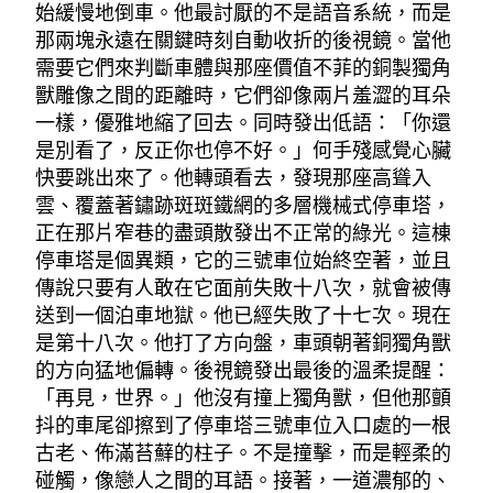
始緩慢地倒車。他最討厭的不是語音系統，而是
那兩塊永遠在關鍵時刻自動收折的後視鏡。當他
需要它們來判斷車體與那座價值不菲的銅製獨角
獸雕像之間的距離時，它們卻像兩片羞澀的耳朵
一樣，優雅地縮了回去。同時發出低語：「你還
是別看了，反正你也停不好。」何手殘感覺心臟
快要跳出來了。他轉頭看去，發現那座高聳入
雲、覆蓋著鏽跡斑斑鐵網的多層機械式停車塔，
正在那片窄巷的盡頭散發出不正常的綠光。這棟
停車塔是個異類，它的三號車位始終空著，並且
傳說只要有人敢在它面前失敗十八次，就會被傳
送到一個泊車地獄。他已經失敗了十七次。現在
是第十八次。他打了方向盤，車頭朝著銅獨角獸
的方向猛地偏轉。後視鏡發出最後的溫柔提醒：
「再見，世界。」他沒有撞上獨角獸，但他那顫
抖的車尾卻擦到了停車塔三號車位入口處的一根
古老、佈滿苔蘚的柱子。不是撞擊，而是輕柔的
碰觸，像戀人之間的耳語。接著，一道濃郁的、