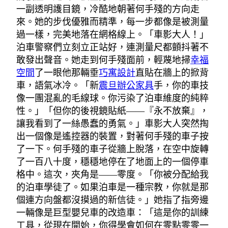
一副透明護目鏡，冷酷地朝著何手殘的方向走
來。她的步伐優雅而精準，每一步都像是被測量
過一樣，完美地落在網格線上。「車影大人！」
泊車警察們立刻立正站好，連測量尺都顫抖著不
敢發出聲音。她走到何手殘面前，輕蔑地掃
幸福
空間
了一眼他那輛垂
巧寓設計
直貼在牆上的掀背
車，語氣冰冷。「新
震旦辦公家具
手，你的車技
像一團混亂的毛線球。你污染了泊車維度的純粹
性。」「但你的後視鏡貼紙——『永不放棄』，
讓我看到了一絲愚蠢的勇氣。」車影大人突然掏
出一個像是遙控器的裝置，對著何手殘的車子按
了一下。何手殘的車子從牆上脫落，在空中旋轉
了一百八十度，穩穩地停在了地面上的一個停車
格中。這次，夾角是——零度。「你被分配給我
的泊車學徒了。如果泊車是一種宗教，你就是那
個連方向盤都沒摸過的新信徒。」她指了指旁邊
一輛像是巨型嬰兒車的改造車：「這是你的訓練
工具，從現在開始，你得學會如何在零點零零一