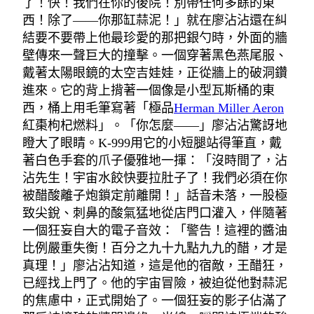
了！快！我們在你的後院！別帶任何多餘的東
西！除了——你那缸蒜泥！」就在廖沾沾還在糾
結要不要帶上他最珍愛的那把銀勺時，外面的牆
壁傳來一聲巨大的撞擊。一個穿著黑色燕尾服、
戴著太陽眼鏡的太空吉娃娃，正從牆上的破洞鑽
進來。它的背上揹著一個像是小型瓦斯桶的東
西，桶上用毛筆寫著「極品
Herman Miller Aeron
紅棗枸杞燃料」。「你怎麼——」廖沾沾驚訝地
瞪大了眼睛。K-999用它的小短腿站得筆直，戴
著白色手套的爪子優雅地一揮：「沒時間了，沾
沾先生！宇宙水餃快要拉肚子了！我們必須在你
被醋酸離子炮鎖定前離開！」話音未落，一股極
致尖銳、刺鼻的酸氣猛地從店門口灌入，伴隨著
一個狂妄自大的電子音效：「警告！這裡的醬油
比例嚴重失衡！百分之九十九點九九的醋，才是
真理！」廖沾沾知道，這是他的宿敵，王醋狂，
已經找上門了。他的宇宙冒險，被迫從他對蒜泥
的焦慮中，正式開始了。一個狂妄的影子佔滿了