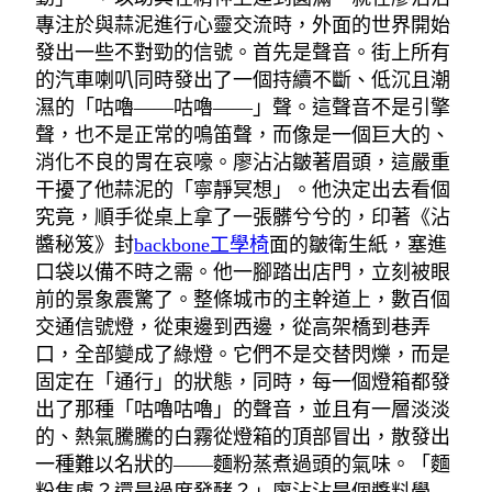
專注於與蒜泥進行心靈交流時，外面的世界開始
發出一些不對勁的信號。首先是聲音。街上所有
的汽車喇叭同時發出了一個持續不斷、低沉且潮
濕的「咕嚕——咕嚕——」聲。這聲音不是引擎
聲，也不是正常的鳴笛聲，而像是一個巨大的、
消化不良的胃在哀嚎。廖沾沾皺著眉頭，這嚴重
干擾了他蒜泥的「寧靜冥想」。他決定出去看個
究竟，順手從桌上拿了一張髒兮兮的，印著《沾
醬秘笈》封
backbone工學椅
面的皺衛生紙，塞進
口袋以備不時之需。他一腳踏出店門，立刻被眼
前的景象震驚了。整條城市的主幹道上，數百個
交通信號燈，從東邊到西邊，從高架橋到巷弄
口，全部變成了綠燈。它們不是交替閃爍，而是
固定在「通行」的狀態，同時，每一個燈箱都發
出了那種「咕嚕咕嚕」的聲音，並且有一層淡淡
的、熱氣騰騰的白霧從燈箱的頂部冒出，散發出
一種難以名狀的——麵粉蒸煮過頭的氣味。「麵