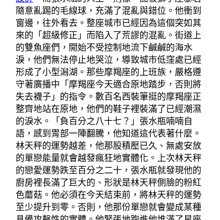
隨意亂踢的毛線球，充滿了混亂與錯位。他衝到
窗邊，往外看去。整座城市已經因為這個突如其
來的「超級修正」而陷入了荒謬的混亂。街道上
的雙魚座們，開始不受控制地流下鹹鹹的海水
淚，他們無法停止地哭泣，導致城市低窪處已經
形成了小型潟湖。那些摩羯座的上班族，嚴格遵
守著廣播中「摩羯座今天適合原地踏步，否則將
失去襪子」的指令。數百名西裝筆挺的摩羯座正
整齊地站在原地，他們的鞋子裡裝滿了已經潮濕
的淚水。「負百分之八十七？」張水瓶喃喃自
語，感到胃部一陣翻騰，他知道這代表著什麼。
林天秤的運勢越差，他那股積壓已久、無處安放
的單戀能量就會越發瘋狂地實體化。上次林天秤
的戀愛運勢跌至百分之二十，張水瓶就發現他的
廚房裡長滿了巨大的、形狀是林天秤側臉的粉紅
色蘑菇。他必須在今天結束前，將林天秤的運勢
至少提升到零。否則，他那份單戀就會變成某種
具備攻擊性的實體。他緊張地跑進他堆滿了星座