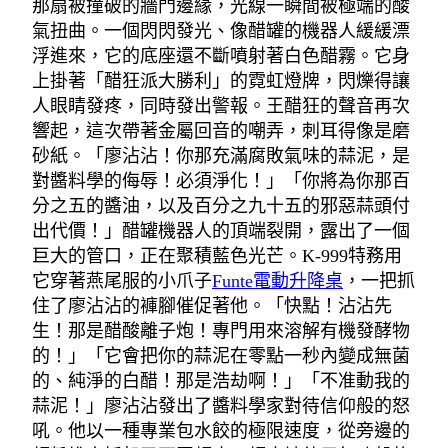
那扇被撞破的牆門邊緣，光線一瞬間被極端的酸
氣扭曲。一個閃閃發光、像醋罐的機器人緩緩漂
浮進來，它的底座還不斷噴射著白色醋霧。它身
上掛著「醋狂派大勝利」的霓虹燈牌，閃爍得讓
人眼睛發疼，同時發出警報。王醋狂的聲音再次
響起，這次帶著金屬回音的嘲弄，刺耳得像是磨
砂紙。「廖沾沾！你那充滿腐敗氣味的蒜泥，是
對醬料學的侮辱！必須淨化！」「你將為你那百
分之五的醬油，以及百分之九十五的邪惡蒜頭付
出代價！」醋罐機器人的頂端裂開，露出了一個
巨大的管口，正在聚積藍色光芒。K-999特務用
它穿著燕尾服的小爪子
Funte電動升降桌
，一把抓
住了廖沾沾的褲腳催促著他。「快點！沾沾先
生！那是醋酸離子炮！專門用來溶解有機發酵物
的！」「它會把你的蒜泥在零點一秒內變成無菌
的、純淨的白醋！那是浩劫啊！」「不准動我的
蒜泥！」廖沾沾發出了醬料學家對待信仰般的怒
吼。他以一種專業包水餃的極限速度，從旁邊的