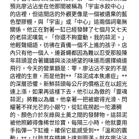
預兆廖沾沾坐在他那間被稱為「宇宙水餃中心」
的店裡，但這間店的外觀更像是一個被遺棄的藍
色塑膠棚，與「宇宙」或「中心」這兩個詞毫無
關係。他正在對著一缸已經發酵了七個月又七天
的老蒜泥嘆氣。「你還不夠靈動，我的蒜泥。」
他輕聲細語，彷彿在責備一個不上進的孩子。店
內只有他一個人，連蒼蠅都因為難以忍受那股陳
年蒜頭混合著鐵鏽與淡淡絕望的味道而選擇繞道
飛行。今天的營業額是：零。廖沾沾不安的不是
店裡的生意，而是他對**「蒜泥成本焦慮症」**
的深層恐懼。新鮮蒜頭每公斤的價格正在以超光
速上漲，如果再這樣下去，他引以為傲的「靈魂
蒜泥」將難以為繼。他拿著一把被磨得光滑、閃
耀著不祥光芒的小銀勺，從缸底撈起一坨濃稠
的、顏色介於灰綠與土黃之間的發酵物。這蒜泥
被他照顧得像稀世珍寶，每隔三小時，他就要用
手指彈一下缸邊，確保它能感受到**「溫和的震
動」**，以助其在精神上達到圓滿。就在廖沾沾