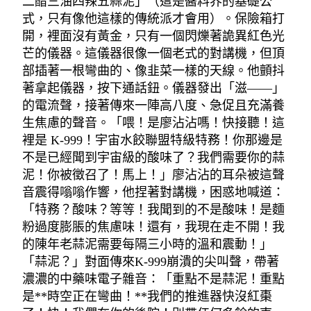
二醋三油四辣五蒜泥」（這是醬料界的基礎公
式，只有像他這樣的傳統派才會用）。保險箱打
開，裡面沒有黃金，只有一個閃爍著詭異紅色光
芒的儀器。這儀器很像一個老式的對講機，但頂
部插著一根彎曲的、像韭菜一樣的天線。他顫抖
著拿起儀器，按下通話鈕。儀器發出「滋——」
的電流聲，接著傳來一陣高八度、急促且充滿養
生焦慮的聲音。「喂！是廖沾沾嗎！快接聽！這
裡是 K-999！宇宙水餃聯盟特級特務！你那邊是
不是已經聞到宇宙級的酸味了？我們需要你的蒜
泥！你被徵召了！馬上！」廖沾沾的耳朵被這聲
音震得嗡嗡作響，他捏著對講機，困惑地喊道：
「特務？酸味？等等！我聞到的不是酸味！是麵
粉過度膨脹的焦慮味！還有，我現在走不開！我
的陳年老蒜泥需要每隔三小時的溫和震動！」
「蒜泥？」對面傳來K-999崩潰的尖叫聲，帶著
濃濃的中藥味電子雜音：「重點不是蒜泥！重點
是**時空正在彎曲！**我們的推進器快沒紅棗