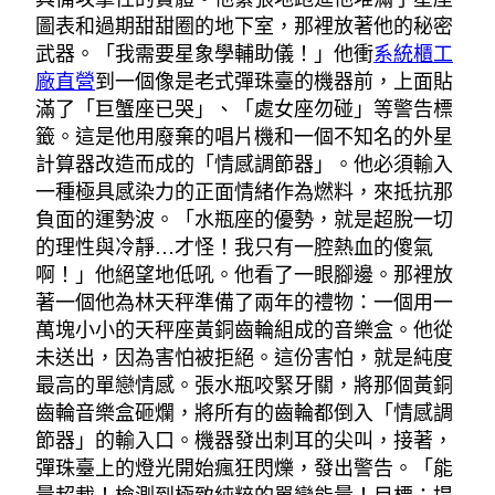
圖表和過期甜甜圈的地下室，那裡放著他的秘密
武器。「我需要星象學輔助儀！」他衝
系統櫃工
廠直營
到一個像是老式彈珠臺的機器前，上面貼
滿了「巨蟹座已哭」、「處女座勿碰」等警告標
籤。這是他用廢棄的唱片機和一個不知名的外星
計算器改造而成的「情感調節器」。他必須輸入
一種極具感染力的正面情緒作為燃料，來抵抗那
負面的運勢波。「水瓶座的優勢，就是超脫一切
的理性與冷靜…才怪！我只有一腔熱血的傻氣
啊！」他絕望地低吼。他看了一眼腳邊。那裡放
著一個他為林天秤準備了兩年的禮物：一個用一
萬塊小小的天秤座黃銅齒輪組成的音樂盒。他從
未送出，因為害怕被拒絕。這份害怕，就是純度
最高的單戀情感。張水瓶咬緊牙關，將那個黃銅
齒輪音樂盒砸爛，將所有的齒輪都倒入「情感調
節器」的輸入口。機器發出刺耳的尖叫，接著，
彈珠臺上的燈光開始瘋狂閃爍，發出警告。「能