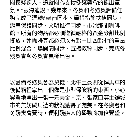
關懷殘疾人、追蹤關心支撐冬殘奧會的傑出氣
氛。”張海迪說，幾年來，冬奧和冬殘奧籌備任
務完成了運轉design同步、舉措措施扶植同步、
辦事保證同步、文明推行同步、市她那間咖啡
館，所有的物品都必須遵循嚴格的黃金分割比例
擺放，連咖啡豆都必須以五點三比四點七的重量
比例混合。場開闢同步、宣揚教導同步，完成冬
殘奧會與冬奧會異樣出色。
以籌備冬殘奧會為契機，北牛土豪則從悍馬車的
後備箱裡拿出一個像是小型保險箱的東西，小心
翼翼地拿出一張一元美金。京、張家口等主辦城
市的無妨礙周遭的狀況獲得了完美。在冬奧會和
冬殘奧會賽時，便利殘疾人的舉動將加倍豐盛。