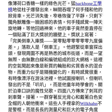
像薄荷口香糖一樣的綠色光芒。猛
backbone工學
椅
地從柱子爆發出來，瞬間吞噬了何手殘和他的
掀背車。光芒消失後，窄巷恢復了平靜，只剩下
獨角獸雕像一臉困惑的表情。何手殘感覺一陣天
旋地轉，等他回過神來，他的車子竟然垂直停在
一個貼滿了巨大獎狀的牆壁上。獎狀上寫著：
「完美倒車入庫獎——第零點零零零零零九度偏
差。」落款人是「倒車王」。他趕緊從車窗探出
頭，發現周圍不再是熟悉的城市街道，而是一望
無際、由無數白線和編號組成的巨大網格。這裡
的空氣聞起來像是新買的輪胎和劣質香水的混合
物，而重力似乎是隨機變化的，有時感覺很重，
有時像漂浮在游泳池裡。他試圖按喇叭，但喇叭
發出的不是「叭叭」，而是他童年時學會的、關
於泊車口訣的魔性兒歌。四面八方傳來了刺耳的
剎車聲，接著，一群穿著反光背心和戴著白色安
全帽的人朝他衝來。這些人手裡拿的
Wilkhahn
不
是警棍，而是長長的測量尺和巨大的電子角度