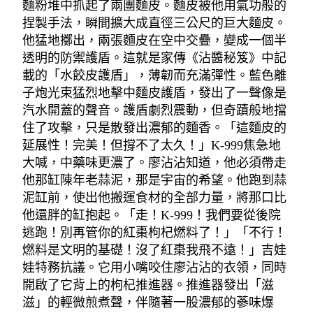
麵粉堆中抓起了兩團麵皮。麵皮被他用氣功般的
捏製手法，瞬間擴大成直徑三公尺的巨大麵皮。
他猛地擲出，兩張麵皮在空中交疊，變成一個半
透明的防禦護盾。這就是家傳《沾醬秘笈》中記
載的「水餃皮護盾」，薄韌而充滿彈性。藍色離
子炮光束猛烈地擊中麵皮護盾，發出了一聲像是
汽水開蓋的聲音。護盾劇烈震動，但奇蹟般地擋
住了攻擊，只是散發出濃郁的麵香。「這麵皮的
延展性！完美！但撐不了太久！」K-999焦急地
大喊，中藥味更濃了。廖沾沾知道，他必須帶走
他那缸陳年老蒜泥，那是宇宙的希望。他跑到蒜
泥缸前，使出他搬運食材的全部力量，將那口比
他還胖的缸抱起。「走！K-999！我們要從後院
逃跑！別再管你的紅棗枸杞燃料了！」「不行！
燃料是文明的基礎！沒了紅棗我飛不遠！」吉娃
娃特務抗議。它用小嘴咬住廖沾沾的衣領，同時
開啟了它背上的枸杞推進器。推進器發出「滋
滋」的輕微煎煮聲，伴隨著一股濃郁的蔘味爆