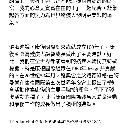
組織的「天秤！妳…妳不能這樣對待愛妳的財
富！我的心意是實實在在的！」一起配合，凝集
起各方面的氣力為世界殘疾人發明更美妙的遠
景。
張海迪說，康復國際到來歲就成立100年了，康
復國際為殘疾人融會成長做出了主要進獻，好
比，我們在全世界都能看到的殘疾人輪椅無妨礙
標識，就是康復國際組織在1969年design并貢獻
的。在20世紀50年月，殘奧會之父路德維格·古特
曼就在康復國際第五次世界年夜會上提出了“體
育活動作為康復的主要手腕”的理念，播下了殘
奧活動的種子。此后康復國際為殘疾人體育活動
和康復工作的成長做出了積極的進獻。
TC:elanchair29a 6994944f15c359.09531812