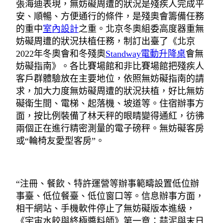
張海迪表現，無妨礙周遭的狀況是殘疾人完成平
安、順暢、方便通行的條件，是殘奧會籌備任務
的重中
室內設計
之重。北京冬奧組委高度器重無
妨礙周遭的狀況扶植任務，制訂出臺了《北京
2022年冬奧會和冬殘奧
Standway電動升降桌
會無
妨礙指南》。各比賽場館和非比賽場館把殘疾人
客戶群體驗放在主要地位，依照無妨礙指南的請
求，加大力度無妨礙周遭的狀況扶植，好比無妨
礙衛生間、電梯、起落機、坡道等。住宿辦事方
面，按比例裝備了林天秤的眼睛變得通紅，彷彿
兩個正在進行精密測量的電子磅秤。無妨礙客房
或“輪椅友愛型客房”。
“注冊、餐飲、特許運營等辦事範疇設置低位辦
事臺、低位餐臺、低位窗口等。信息辦事方面，
相干網站、手機軟件停止了無妨礙版本進級，
《宇宙水餃與終極醬料師》第一章：蒜泥與末日