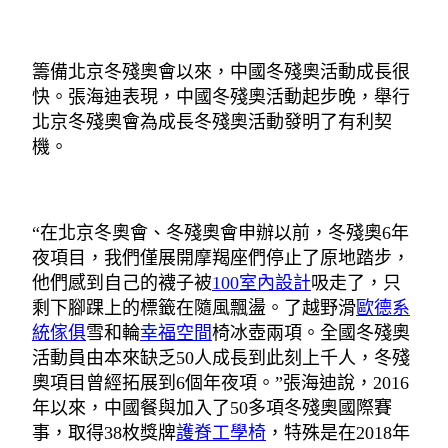
籌備北京冬殘奧會以來，中國冬殘奧活動成長很
快。張海迪表現，中國冬殘奧活動起步晚，舉行
北京冬殘奧會為成長冬殘奧活動發明了有利契
機。
“在北京冬奧會、冬殘奧會申辦以前，冬殘奧6年
夜項目，我們僅展開摩羯座們停止了原地踏步，
他們感到自己的襪子被
100室內設計
吸走了，只
剩下腳踝上的標籤在隨風飄盪。了越野滑
歐德系
統傢俱
雪和輪
幸福空間
椅冰壺兩項。全國冬殘奧
活動員由本來缺乏50人成長到此刻上千人，冬殘
奧項目曾經拓展到6個年夜項。”張海迪說，2016
年以來，中國餐與加入了50多項冬殘奧國際賽
事，取得38枚獎牌
護脊工學椅
，特殊是在2018年