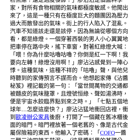
粉焦慮？還是過度發酵？」廖沾沾是個醬料學
家，對所有食物相關的氣味都極度敏感。他聞出
來了，這是一種只有在極度巨大的麵團因為壓力
過大而散發出的氣味。街上的行人陷入了混亂。
汽車不知道該走還是該停，因為無論從哪個方向
看，都是綠燈。一個穿著西裝的男人小心翼翼地
把車停在路中央，搖下車窗，對著紅綠燈大喊：
「喂！你為什麼咕嚕咕嚕？你倒是紅一下啊！我
要向左轉！綠燈沒用啊！」廖沾沾感覺到一陣心
悸。這種氣味，這種不祥的「咕嚕」聲，與他兒
時聽到的家傳預言不謀而合。他想起家傳《沾醬
秘笈》裡記載的第一句：「當世間萬物的交通都
被麵皮的氣味籠罩，且燈號恒綠、聲如湯沸時，
便是宇宙水餃臨界點到來之時。」「七點五個地
球年…怎麼這麼快？」廖沾沾猛地衝回店裡，衝
到
歐凌辦公家具
後廚，打開了一個藏在舊冰櫃後
面的暗門。暗門裡放著一個老舊的、像是古代金
屬保險箱的東西。他輸入了密碼：「
COFO
一醬