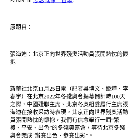
Parked in
思念就像一首歌
.
原題目：
張海迪：北京正向世界殘奧活動員張開熱忱的懷
抱
新華社北京11月25日電（記者吳博文、姬燁、李
春宇）在北京2022年冬殘奧會揭幕倒計時100天
之際，中國殘聯主席、北京冬奧組委履行主席張
海迪在接收采訪時表現，北京正向世界殘奧活動
員張開熱忱的懷抱，我們有信念舉行一屆“繁
複、平安、出色”的冬殘奧嘉會，等待北京冬殘
奧會完成“辦賽出色、參賽出彩”。