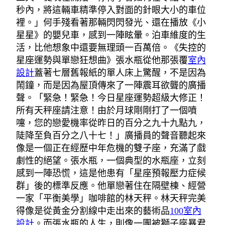
秒內，將這輛車精準停入對面的針眼大小的車位
裡。」何手殘看著那輛閃閃發光、還在播放《小
星星》的嬰兒車，感到一陣眩暈。泊車維度的生
活，比他想象中還要無理頭一百萬倍。《失控的
星座運勢與單戀狂想曲》張水瓶從他那張覆
室內
設計
蓋著七層舊報紙的單人床上驚醒，不是因為
鬧鐘，而是因為屋頂傳來了一陣震耳欲聾的廣播
聲。「緊急！緊急！今日星座運勢超級大修正！
所有天秤座請注意！由於月球剛剛打了一個噴
嚏，您的戀愛機率從昨日的百分之九十九點九，
陡降至負百分之八十七！」廣播員的聲音聽起來
像是一個正在經歷中年危機的雙子座，充滿了戲
劇性的絕望。張水瓶，一個典型的水瓶座，立刻
感到一陣恐慌，這是他患有「星座預報壓力症候
群」後的標準反應。他單戀著住在隔壁棟、經營
一家「平衡美學」咖啡館的林天秤。林天秤完美
得像是從黃金分割線中走出來的藝術品
100室內
設計
。而張水瓶的人生，則像一團被獅子座暴君