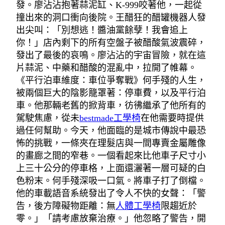
發。廖沾沾抱著蒜泥缸、K-999咬著他，一起從
撞出來的洞口衝向後院。王醋狂的醋罐機器人發
出尖叫：「別想逃！醬油黨餘孽！我會追上
你！」店內剩下的所有空盤子被醋酸氣波震碎，
發出了最後的哀鳴。廖沾沾的宇宙冒險，就在這
片蒜泥、中藥和醋酸的混亂中，拉開了帷幕。
《平行泊車維度：車位爭奪戰》何手殘的人生，
被兩個巨大的陰影籠罩著：停車費，以及平行泊
車。他那輛老舊的掀背車，彷彿繼承了他所有的
駕駛焦慮，從未
bestmade工學椅
在他需要時提供
過任何幫助。今天，他面臨的是城市傳說中最恐
怖的挑戰，一條夾在理髮店與一間專賣金屬雕像
的畫廊之間的窄巷。一個看起來比他車子尺寸小
上三十公分的停車格，上面還灑著一層可疑的白
色粉末。何手殘深吸一口氣。將車子打了倒檔。
他的車載語音系統發出了令人不快的女聲：「警
告，後方障礙物距離：無
人體工學椅
限趨近於
零。」「請考慮放棄治療。」他忽略了警告，開