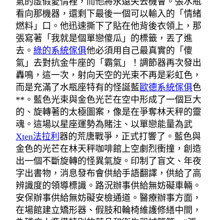
氣的虛假愛情裡，而他將永遠失去機會。張水瓶
看向那機器，還剩下最後一個可以輸入的「情緒
燃料」口。他迅速撕下了貼在他背後衣領上，那
張寫著「我就是個單戀傻瓜」的標籤，丟了進
去。
綠的系統傢俱
他必須用自己最真實的「傻
氣」去對抗金牛座的「霸氣」！調節器再次發出
轟鳴，這一次，射向天空的光束不再是彩虹色，
而是充滿了水瓶座特有的怪誕藍
歐德系統傢俱
色
**。藍色光束與金色光芒在空中形成了一個巨大
的、旋轉著的太極圖案，像是在爭奪林天秤的靈
魂。這場以星座運勢為賭注、以單戀能量為武
Xten法拉利
器的荒唐戰爭，正式打響了。藍色與
金色的光芒在林天秤咖啡館上空劇烈衝撞，創造
出一個不斷旋轉的怪異氣旋。印制了盲文、年夜
字出書物，消息發布會供給手語翻譯，供給了高
辨識度的領導標識。路況辦事供給無妨礙車輛。
安保辦事供給無妨礙安檢通道。醫療辦事方面，
在場館建立矯形器、假肢和輪椅維護修繕中間，