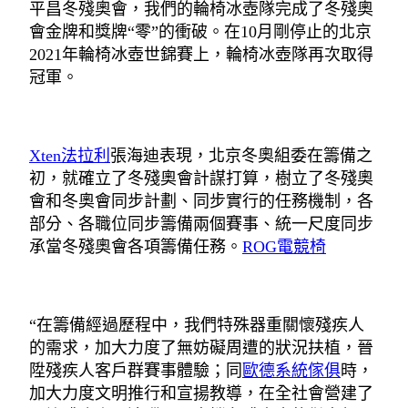
平昌冬殘奧會，我們的輪椅冰壺隊完成了冬殘奧
會金牌和獎牌“零”的衝破。在10月剛停止的北京
2021年輪椅冰壺世錦賽上，輪椅冰壺隊再次取得
冠軍。
Xten法拉利
張海迪表現，北京冬奧組委在籌備之
初，就確立了冬殘奧會計謀打算，樹立了冬殘奧
會和冬奧會同步計劃、同步實行的任務機制，各
部分、各職位同步籌備兩個賽事、統一尺度同步
承當冬殘奧會各項籌備任務。
ROG電競椅
“在籌備經過歷程中，我們特殊器重關懷殘疾人
的需求，加大力度了無妨礙周遭的狀況扶植，晉
陞殘疾人客戶群賽事體驗；同
歐德系統傢俱
時，
加大力度文明推行和宣揚教導，在全社會營建了