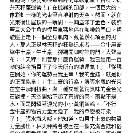
量超載！檢測到極致純粹的單戀能量！目標：提
升天秤座運勢！」在機器的頂部，一個巨大的、
像彩虹一樣的光束筆直地射向天空。然而，就在
光束衝出屋頂的一瞬間，一輛塗滿了金色、裝飾
著巨大公牛角的悍馬車猛地停在咖啡館門口。駕
駛座上走下一個全身肌肉、戴著鑽石項圈的男
人，那人正是林天秤的狂熱追求者——金牛座霸
總牛土豪。牛土豪一腳踢開咖啡館的門，大聲宣
布：「天秤！別管那什麼負運勢！我已經用一百
噸的純金箔買下了今天所有的壞運氣！」「從現
在開始，你的運勢由我主宰！我的金錢，就是你
的正面能量！」牛土豪的行為，讓張水瓶的光束
在空中瞬間扭曲，與一種夾雜著銅臭味的金色光
芒對撞。天空開始下起了荒謬的雨。雨點不是
水，而是閃耀著淚光的小小黃銅齒輪。「不行！
金牛座的物質力量太強了！我的單戀被汙染
了！」張水瓶大喊。他知道，如果牛土豪的物質
力量勝出，林天秤將會被困在一個充滿金錢和俗