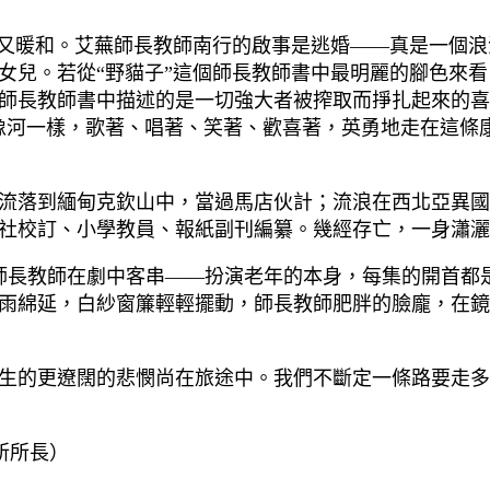
蜜又暖和。艾蕪師長教師南行的啟事是逃婚——真是一個浪
女兒。若從“野貓子”這個師長教師書中最明麗的腳色來
師長教師書中描述的是一切強大者被搾取而掙扎起來的喜
像河一樣，歌著、唱著、笑著、歡喜著，英勇地走在這條
流落到緬甸克欽山中，當過馬店伙計；流浪在西北亞異國
社校訂、小學教員、報紙副刊編纂。幾經存亡，一身瀟灑
艾蕪師長教師在劇中客串——扮演老年的本身，每集的開首
雨綿延，白紗窗簾輕輕擺動，師長教師肥胖的臉龐，在鏡
生的更遼闊的悲憫尚在旅途中。我們不斷定一條路要走多
所所長）