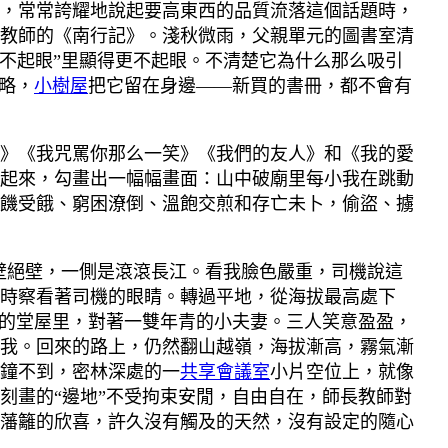
，常常誇耀地說起要高東西的品質流落這個話題時，
教師的《南行記》。淺秋微雨，父親單元的圖書室清
不起眼”里顯得更不起眼。不清楚它為什么那么吸引
略，
小樹屋
把它留在身邊——新買的書冊，都不會有
》《我咒罵你那么一笑》《我們的友人》和《我的愛
起來，勾畫出一幅幅畫面：山中破廟里每小我在跳動
饑受餓、窮困潦倒、溫飽交煎和存亡未卜，偷盜、擄
峭壁絕壁，一側是滾滾長江。看我臉色嚴重，司機說這
時察看著司機的眼睛。轉過平地，從海拔最高處下
戶的堂屋里，對著一雙年青的小夫妻。三人笑意盈盈，
我。回來的路上，仍然翻山越嶺，海拔漸高，霧氣漸
鐘不到，密林深處的一
共享會議室
小片空位上，就像
刻畫的“邊地”不受拘束安閒，自由自在，師長教師對
藩籬的欣喜，許久沒有觸及的天然，沒有設定的隨心