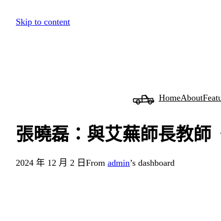
跳
Skip to content
至
主
要
內
容
Home
About
Feat
張曉磊：與艾蕪師長教師
2024 年 12 月 2 日
From
admin
’s dashboard