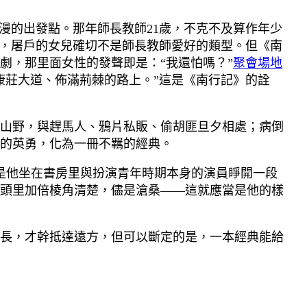
漫的出發點。那年師長教師21歲，不克不及算作年少
看，屠戶的女兒確切不是師長教師愛好的類型。但《南
劇，那里面女性的發聲即是：“我還怕嗎？”
聚會場地
康莊大道、佈滿荊棘的路上。”這是《南行記》的詮
山野，與趕馬人、鴉片私販、偷胡匪旦夕相處；病倒
的英勇，化為一冊不羈的經典。
都是他坐在書房里與扮演青年時期本身的演員睜開一段
頭里加倍棱角清楚，儘是滄桑——這就應當是他的樣
長，才幹抵達遠方，但可以斷定的是，一本經典能給