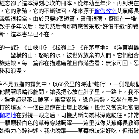
經忘卻了這本深刻心坎的冊本。從年幼至年少，再到現在
，它的繁殖，它的不斷號召，都來源于
瑜伽教室
艾蕪師長
聲響很相當。由於只要8個短篇，書冊很薄，擠壓在一堆“
致于多年以后，我仍然后悔那時應當采取“好借不還”的戰
新，這本書早已不在。
的一課》《山峽中》《松嶺上》《在茅草地》《洋官與雞
——蠻橫的山，怒吼的水，被世界放棄的人們。它們組合
族姑娘。每一篇都在描述磨難且佈滿盡看：無家可回、忍
秘和浪漫。
伸手不見五指的霧氣中，以60公里的時速“蛇行”，一側是
他閉著眼睛都能開，讓我把心放在肚子里。一路上，我不
示。遍地都是巫山脆李，果實累累，綠色無邊。我坐在農
恃的墳冢。一個白叟蹲在土墻上吸煙，忸怩又當真地審閱
伽場地
在對視一眼之后，司機武斷向叢林深處駛往。非常
一顆顆粉白色的草莓穿越騰躍——這里就像艾蕪師長教師
始蠻力心醉神迷。我也騰躍——草莓紛歧定好吃，但衝破