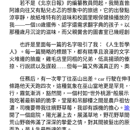
若不是《北京日報》的編纂教員問起，我簡直曾
阿誰向往又有點兒忐忑的想象中的旅途，它的出發點
涼寧靜，故紙堆特有的滋味和校園里眼保健操播放的
我——一個10歲擺佈、認字還需求翻字典的孩子。以
那種歲月沉淀的滋味，而父親黌舍的圖書室已幾經創
也許是里面每一篇的名字吸引了我：《人生哲學
人》。每一篇簡略的標題下，都有精準且浪漫的文字
火堆邊的臉龐，雞毛店里同榻的兄弟，低高揚頭的傣
掠、行說謊以及謀殺……但每一篇又佈滿真正的、奧
任務后，有一次零丁往巫山出差。car 行駛在
條路他天天跑四次，這種氣象在巫山當地更是罕見，
行，霧氣漸消，豁然間，一個村如“世外桃源”般展
我吃著最新穎的脆李，堂屋和吊腳樓之間是農戶祖怙
濃，司機要帶我往摘野草莓，我卻有誤機的擔心。
瑜
開了一個庭院，陽光灑上去，展滿草地，野花野草間
荒山野嶺佈滿了深深的摯愛之情，對其間披髮出的原
而為，是人生最斷魂的事。