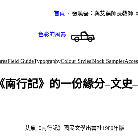
首頁
張曉磊：與艾蕪師長教師《
色彩的風暴
ures
Field Guide
Typography
Colour Styles
Block Sampler
Access
《南行記》的一份緣分–文史
艾蕪《南行記》國民文學出書社1980年版