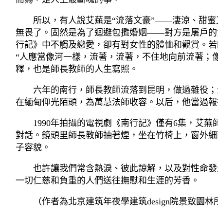
所以，有人說艾蕪是“流落文豪”——淒涼、甜
無畏了。固然是為了迴避包攬婚姻——對方是屠戶的
行記》中不觸及戀愛，卻有對女性的體恤和觀賞。若
“人應當像河一樣，流著，流著，不住地向前流著；
釋，也是師長教師的人生寫照。
六年的南行，師長教師流落到昆明，做過雜役；
在緬甸仰光陌頭，為萬慧法師收容。以后，他當過報
1990年拍攝的電視劇《南行記》僅有6集，
對話。鏡頭里師長教師抽著煙，坐在竹椅上，窗外細
子容貌。
也許讓我們常含熱淚、彼此諒解，以及對性命發
一切仁慈和負重的人們送往撫慰和生涯的芳香。
（作者為北京建筑年夜學建筑design院景致園林