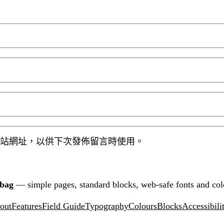
站網址，以供下次發佈留言時使用。
tbag
— simple pages, standard blocks, web-safe fonts and col
out
Features
Field Guide
Typography
Colours
Blocks
Accessibili