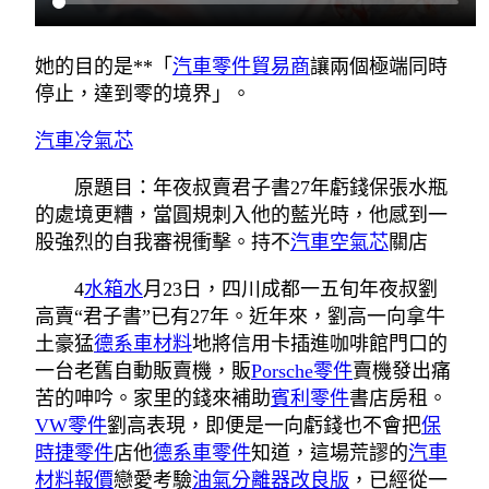
她的目的是**「
汽車零件貿易商
讓兩個極端同時
停止，達到零的境界」。
汽車冷氣芯
原題目：年夜叔賣君子書27年虧錢保張水瓶
的處境更糟，當圓規刺入他的藍光時，他感到一
股強烈的自我審視衝擊。持不
汽車空氣芯
關店
4
水箱水
月23日，四川成都一五旬年夜叔劉
高賣“君子書”已有27年。近年來，劉高一向拿牛
土豪猛
德系車材料
地將信用卡插進咖啡館門口的
一台老舊自動販賣機，販
Porsche零件
賣機發出痛
苦的呻吟。家里的錢來補助
賓利零件
書店房租。
VW零件
劉高表現，即便是一向虧錢也不會把
保
時捷零件
店他
德系車零件
知道，這場荒謬的
汽車
材料報價
戀愛考驗
油氣分離器改良版
，已經從一