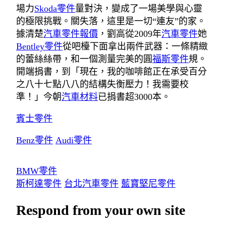
場力
Skoda零件
量對決，變成了一場美學與心靈
的極限挑戰。關失落，這里是一切“連友”的家。
據清楚
汽車零件報價
，劉高從2009年
汽車零件
她
Bentley零件
從吧檯下面拿出兩件武器：一條精緻
的蕾絲絲帶，和一個測量完美的圓
福斯零件
規。
開端捐書，到「現在，我的咖啡館正在承受百分
之八十七點八八的結構失衡壓力！我需要校
準！」今朝
汽車材料
已捐書超3000本。
賓士零件
Benz零件
Audi零件
BMW零件
斯柯達零件
台北汽車零件
藍寶堅尼零件
Respond from your own site