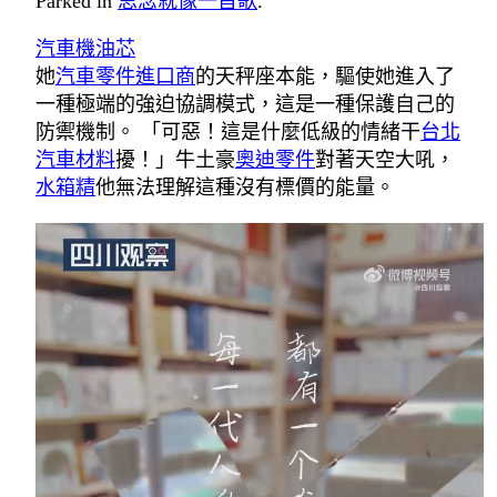
Parked in
思念就像一首歌
.
汽車機油芯
她
汽車零件進口商
的天秤座本能，驅使她進入了
一種極端的強迫協調模式，這是一種保護自己的
防禦機制。 「可惡！這是什麼低級的情緒干
台北
汽車材料
擾！」牛土豪
奧迪零件
對著天空大吼，
水箱精
他無法理解這種沒有標價的能量。