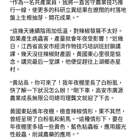
“作為一名共產黨員，我將一直苦守農業技巧推
行一線，使更多的科研立異結果在遼闊的村落地
盤上生根抽芽、開花成果。”
“這幾天連續陰雨加低溫，對辣椒發展不太好。
如果產生病蟲害，產量就會年夜受影響！”近幾
日，江西省高安市經濟作物技巧培訓班封鎖講
課，幾天沒往辣椒財產園，黃國東心里很是惦
念。講完最后一堂課，他便促趕往上湖鄉赤星
村。
“黃站長，你可來了！我年夜棚里長了白粉虱，
快了解一下狀況怎么辦！”剛下車，高安市廣源
農業成長無限公司總司理龔文就迎了下去。
黃國東鉆進年夜棚，檢查辣椒情形，果不其然，
曾經呈現了白粉虱和薊馬。“這種情形下，要在
年夜棚里多插一些黃色、藍色粘蟲板，應用趨光
性殺蟲，削減農藥的應用。”