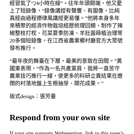
經習氣了“24小時在線”。往年年頭開端，他又愛
上了短錄像，“錄像講授有聲響、有圖像，比純
真經由過程德律風講授更易懂。”他將本身多年
來積聚的經濟作物栽培經歷梳理回類，制作了辣
椒整枝打杈、花菜夏季防凍、羊肚菌蒔植治理等
20多個短錄像，在江西省農業鄉村廳官方大眾號
發布推行。
“最年夜的舞臺在下層，最美的景致在田間。”黃
國東表現，“作為一名共產黨員，我將一直苦守
農業技巧推行一線，使更多的科研立異結果在遼
闊的村落地盤上生根抽芽、開花成果。”
版式design：張芳曼
Respond from your own site
If your site supports Webmention, link to this page’s