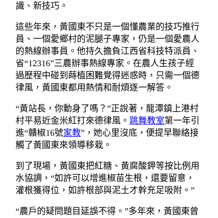
識、新技巧。
這些年來，黃國東不只是一個懂農業的技巧推行
員、一個愛鄉村的泥腿子專家，仍是一個愛農人
的熱線辦事員。他持久擔負江西省科技特派員、
省“12316”三農辦事熱線專家。在農人生孩子經
過歷程中碰到蒔植困難覺得迷惑時，只需一個德
律風，黃國東都用熱情和耐煩逐一解答。
“黃站長，你動身了嗎？”正說著，龍潭鎮上港村
村平易近金米紅打來德律風。
跳舞教室
第一年引
進“贛椒16號
家教
”，她心里沒底，便提早聯絡接
觸了黃國東來領導移栽。
到了現場，黃國東把紅糖、黃腐酸鉀等按比例用
水協調，“如許可以增進椒苗生根，還要留意，
灌根獲得位，如許根部與泥土才幹充足吸附。”
“農戶的疑問題目延誤不得。”多年來，黃國東曾