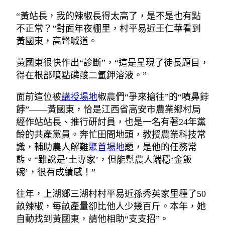
“黃站長，我的辣椒長得太高了，是不是也有點
不正常？”對面年夜棚里，村平易近王仁華看到
黃國東，高聲喊道。
黃國東很快作出“診斷”，“這是呈現了徒長題目，
得在根部噴點磷酸二氫鉀溶液。”
面前這位被
講授場地
椒農們“爭來搶往”的“噴鼻餑
餑”——黃國東，恰是江西省高安市農業鄉村局
經作站站長、推行研討員，也是一名有著24年黨
齡的共產黨員。奔忙田間地頭，教授農業科技常
識，輔助農人解難
聚首場地
題，是他的任務常
態。“雖說是‘土專家’，但能幫農人端穩‘金飯
碗’，很有成績感！”
往年，上湖鄉三湖村村平易近孫秀英家里種了50
畝辣椒，每畝產量卻比他人少幾百斤。本年，她
自動找到黃國東，請他相助“支支招”。