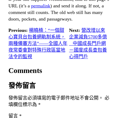
URL (it’s a
permalink
) and send it along. If not, a
comment still counts. The old web still has many
doors, pockets, and passageways.
Previous:
楊曉楠：“一個甜
Next:
營改增以來
心寶貝台包養網軌制系統，
企業減負5700多億
兩種備審方法”——全國人年
_ 中國成長門戶網
夜常委會對特殊行政區當地
－國度成長查包養
法令的監視
心得門戶
Comments
發佈留言
發佈留言必須填寫的電子郵件地址不會公開。
必
填欄位標示為
*
留言
*