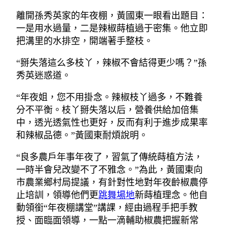
離開孫秀英家的年夜棚，黃國東一眼看出題目：
一是用水過量，二是辣椒蒔植過于密集。他立即
把溝里的水排空，開端著手整枝。
“掰失落這么多枝丫，辣椒不會結得更少嗎？”孫
秀英迷惑道。
“年夜姐，您不用掛念。辣椒枝丫過多，不難養
分不平衡。枝丫掰失落以后，營養供給加倍集
中，透光透氣性也更好，反而有利于進步成果率
和辣椒品德。”黃國東耐煩說明。
“良多農戶年事年夜了，習氣了傳統蒔植方法，
一時半會兒改變不了不雅念。”為此，黃國東向
市農業鄉村局提議，有針對性地對年夜齡椒農停
止培訓，領導他們更
跳舞場地
新蒔植理念。他自
動領銜“年夜棚講堂”講課，經由過程手把手教
授、面臨面領導，一點一滴輔助椒農把握新常