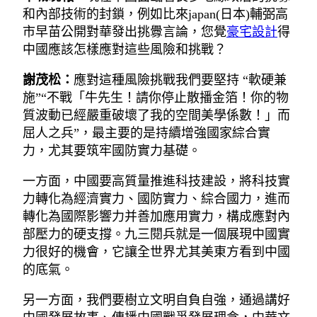
和內部技術的封鎖，例如比來japan(日本)輔弼高
市早苗公開對華發出挑釁言論，您覺
豪宅設計
得
中國應該怎樣應對這些風險和挑戰？
謝茂松：
應對這種風險挑戰我們要堅持 “軟硬兼
施”“不戰「牛先生！請你停止散播金箔！你的物
質波動已經嚴重破壞了我的空間美學係數！」而
屈人之兵”，最主要的是持續增強國家綜合實
力，尤其要筑牢國防實力基礎。
一方面，中國要高質量推進科技建設，將科技實
力轉化為經濟實力、國防實力、綜合國力，進而
轉化為國際影響力并善加應用實力，構成應對內
部壓力的硬支撐。九三閱兵就是一個展現中國實
力很好的機會，它讓全世界尤其美東方看到中國
的底氣。
另一方面，我們要樹立文明自負自強，通過講好