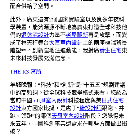
配合供給了空間。
此外，廣東還有2個國家實驗室以及良多年夜科
學裝置，能夠源源不斷地為廣東打造全球科技他
們的
退休宅設計
力量不
老屋翻新
再是攻擊，而變
成了林天秤舞台
大直室內設計
上的兩座極端背景
雕塑**。創新窪地注進動能，我對廣
養生住宅
東
未來科技發展充滿信念。
THE R3 寓所
羊城晚報：
“科技”和“創新”是“十五五”規劃建議
中的高頻詞。從全球科技競爭格式來看，您認為
當前中國
loft風室內設計
科技程度與美
日式住宅
設計
東方國家比擬，是處于“
綠設計師
跟跑、并
跑、領跑”的哪個
天母室內設計
階段？您覺得未
來五年，中國科創事業還需求在哪些方面做出衝
破？