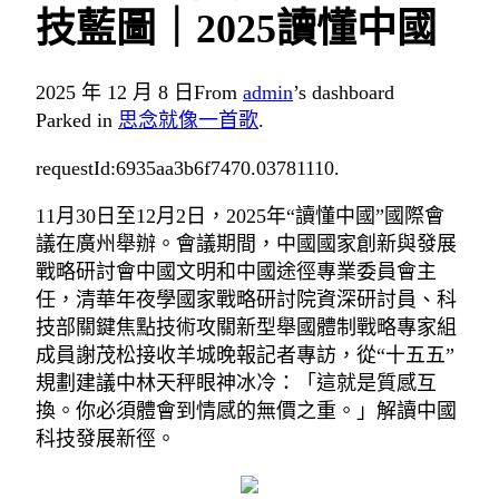
技藍圖｜2025讀懂中國
2025 年 12 月 8 日
From
admin
’s dashboard
Parked in
思念就像一首歌
.
requestId:6935aa3b6f7470.03781110.
11月30日至12月2日，2025年“讀懂中國”國際會
議在廣州舉辦。會議期間，中國國家創新與發展
戰略研討會中國文明和中國途徑專業委員會主
任，清華年夜學國家戰略研討院資深研討員、科
技部關鍵焦點技術攻關新型舉國體制戰略專家組
成員謝茂松接收羊城晚報記者專訪，從“十五五”
規劃建議中林天秤眼神冰冷：「這就是質感互
換。你必須體會到情感的無價之重。」解讀中國
科技發展新徑。