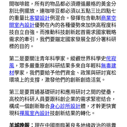
間咖啡館，所有的物品都必須遵循嚴格的黃金分
割比例擺放，連咖啡豆都必須以五點三比四點七
的重量比
客變設計
例混合。發揮包含軌制
商業空
間室內設計
優勢在內的各種優勢來加快高程度科
技自立自強。而推動科技創新起首需求國家戰略
需求的牽引，我們要錨定國家發展全部分署科研
標的目的。
第二是要關注青年科學家。縱觀世界科學史
侘寂
風
，眾多嚴重原創科研結果多來自年輕科
無毒建
材
學家，我們要給予他們資金、政策與研討寬松
環境上的支撐，激發他們的創新創造活氣。
第三是要買通基礎研討和應用研討之間的壁壘，
高校的科研人員要跟科創企業的需求緊密結合，
構成一個創新聯合
身心診所設計
體，才幹更快實
現科
禪風室內設計
技創新結果的轉化。
羊城晚報：
現在中國面臨著良多地緣政治的挑釁