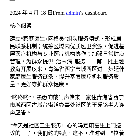
2024 年 4 月 18 日
From
admin
’s dashboard
核心阅读
建立“家庭医生+网格员”组队服务模式，形成居
民联系机制；统筹区域内优质医卫资源，促进基
层医疗机构与专业医疗机构协作；加强日常健康
管理，为群众提供“治未病”服务……第二批主题
教育开展以来，青海省西宁市城西区进一步延伸
家庭医生服务链条，提升基层医疗机构服务质
量，更好守护群众健康。
“咚咚咚”，熟悉的敲门声传来，家住青海省西宁
市城西区古城台街道办事处辖区的王爱铭老人连
声应答。
“今天是社区卫生服务中心的冯定康医生上门巡
诊的日子，我们约的9点，这不，准时到！”拉着