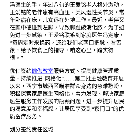
冯医生的手，年过八旬的王爱铭老人格外激动。
王爱铭的老伴患有高血压、类风湿性关节炎，常
年卧病在床，儿女远在外地工作。最近，老伴又
在家中磕碰到左脚，导致脚趾破溃化脓。为了避
免进一步感染，王爱铭联系到家庭医生冯定康，
“每周定时来换药，还给我们老两口把脉、看舌
象，给予饮食上的指导，咱这心里，踏实得
很。”
优化签约
瑜伽教室
服务方式、提高健康管理质
量、持续推进“网格化”……第二批主题教育开展
以来，西宁市城西区瞄准群众身边的急难愁盼，
积极探索家庭医生网格化，着力发现、解决家庭
医生服务工作发展的瓶颈问题，进一步提升居民
的满意度和幸福感，让居民享受到“家门口”的优
质医疗服务。
划分签约责任区域