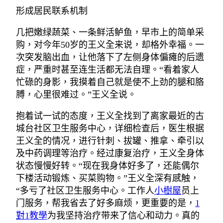
形成居民联系机制
几把嫩绿蔬菜、一条鲜活鲈鱼，早市上的简单采
购，对今年50岁的王义全来说，却格外幸福。一
次突发脑出血，让他落下了左侧身体偏瘫的后遗
症，严重时甚至连生活都无法自理。“看着家人
忙碌的身影，我摸着自己就是使不上劲的腿和胳
膊，心里很难过。”王义全说。
抱着试一试的态度，王义全找到了离家最近的古
城台社区卫生服务中心，详细检查后，医生根据
王义全的情况，进行针刺、拔罐、推拿、牵引以
及中药调理等治疗。经过康复治疗，王义全身体
状态慢慢好转。“现在我身体好多了，还能偶尔
下楼活动锻炼、买菜购物。”王义全深有感触，
“多亏了社区卫生服务中心。工作人
小樹屋
员上
门服务，帮我省去了好多麻烦，更重要的是，
1
對1教學
为我坚持治疗带来了信心和动力。真的