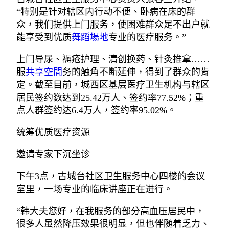
“特别是针对辖区内行动不便、卧病在床的群
众，我们提供上门服务，使困难群众足不出户就
能享受到优质
舞蹈場地
专业的医疗服务。”
上门导尿、褥疮护理、清创换药、针灸推拿……
服
共享空間
务的触角不断延伸，得到了群众的肯
定。截至目前，城西区基层医疗卫生机构与辖区
居民签约数达到25.42万人、签约率77.52%；重
点人群签约达6.4万人，签约率95.02%。
统筹优质医疗资源
邀请专家下沉坐诊
下午3点，古城台社区卫生服务中心四楼的会议
室里，一场专业的临床讲座正在进行。
“韩大夫您好，在我服务的部分高血压居民中，
很多人虽然降压效果很明显，但也伴随着乏力、