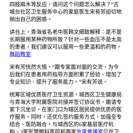
四肢麻木等反应，请问这个问题怎么解决？”古
城台社区卫生服务中心的家庭医生宋有芳迫切地
抛出自己的困惑。
讲台上，青海省名老中医韩文细致解释：是不是
长期服用某种药物所致？针对一些血压不是太高
的患者，我们建议可以服用一些更温和的药物。
舞蹈教室
宋有芳恍然大悟，“跟专家面对面的交流，为今
后我们在患者用药指导方面积累了经验、增加了
专业知识、提升了服务能力。”宋有芳说。
统筹区域优质医疗卫生资源，城西区卫生健康局
与青海大学附属医院对接并签订协议书，邀请专
家下沉坐诊，在家门口为辖区居民提供优质的医
疗服务。同时，还优化签约服务方式，加强全专
结合、医防融合，与城西区的6家基层医疗机
构、3家民营眼科医院和两家
共享會議室
公共卫