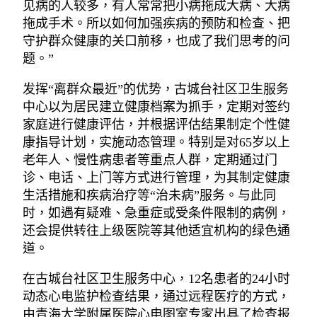
见病的人较多，有人常常把小病拖成大病、大病
拖成手术。所以如何加强疾病的预防和检查、把
守护群众健康的关口前移，也成了我们思考的问
题。”
发挥“离群众最近”的优势，古城台社区卫生服务
中心以为居民建立健康档案为抓手，定期对签约
家庭进行健康评估，并根据评估结果制定个性健
康指导计划，实施动态管理。特别是对65岁以上
老年人、慢性病患者等重点人群，定期通过门
诊、电话、上门等方式进行管理，为其制定健康
生活措施和疾病治疗等“治未病”服务。与此同
时，如遇有疑难、急重症或受条件限制的病例，
还会提供转往上级医院等其他适宜机构的绿色通
道。
在古城台社区卫生服务中心，12名患者的24小时
动态心电监护检查结果，通过远程医疗的方式，
由青海大学附属医院心电图室专家出具了检查报