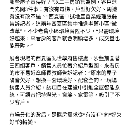
哪些屋子賣得好？“以二手房銷售為例，客戶進
門先問3件事：有沒有電梯、戶型好欠好、周邊
有沒有改革過。”西夏區中誠地產置業經理張磊
告訴記者，這兩年西夏區集中推進老舊小區“微
改革”，不少老舊小區環境晉陞不少，“只需環境
好起來，來看房的客戶就會明顯增多，成交量也
能晉陞。”
展會現場的西夏區亂世學府售樓處，沙盤前圍著
三四組客戶，銷售人員忙著介紹戶型圖。來看房
的市平易近章師長教師告訴記者：“原來的屋子
隔音欠好，想換一套環境好、配套全的。”現場
銷售人員介紹，該項目在建設中引進全屋智能系
統，可語音把持燈光、窗簾、家電等，吸引了不
少客戶。
市場分化的背后，是購房需求從“有沒有”向“好欠
好”的轉變。