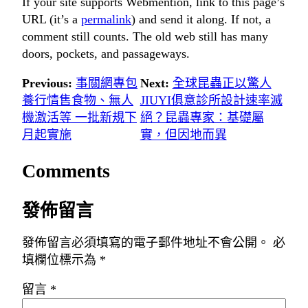
If your site supports Webmention, link to this page’s
URL (it’s a
permalink
) and send it along. If not, a
comment still counts. The old web still has many
doors, pockets, and passageways.
Previous:
事關網專包
Next:
全球昆蟲正以驚人
養行情售食物、無人
JIUYI俱意診所設計速率滅
機激活等 一批新規下
絕？昆蟲專家：基礎屬
月起實施
實，但因地而異
Comments
發佈留言
發佈留言必須填寫的電子郵件地址不會公開。
必
填欄位標示為
*
留言
*