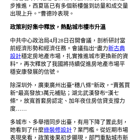
步推進，西夏區已有多個新樓盤到訪量和成交量
出現上升。”曹德玲表現。
政策利好集中釋放，熱點城市樓市升溫
中共中心政治局4月28日召開會議，剖析研討當
前經濟形勢和經濟任務。會議指出“盡力
新古典
設計
穩定房地產市場，扎實推進城市更換新的資
料”，再次釋放了我國將持續促進房地產市場平
穩安康發展的信號。
除深圳外，廣東廣州出臺“穗八條”新政，“賣舊買
新”最高發放3萬元補貼；湖北武漢發布“漢七
條”，放寬首套房認定、加年夜住房信貸支撐力
度……
多城市、多舉措同步出臺，有用下降了置此刻，
她看到了什麼
綠裝修設計
？業門檻。從近期市場
表現來看，政策後果初步顯現，部門重點城市新