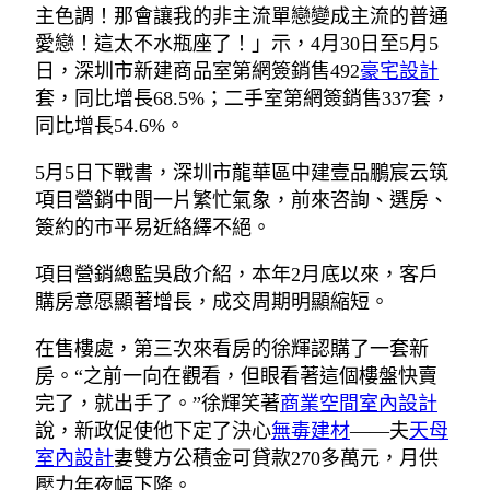
主色調！那會讓我的非主流單戀變成主流的普通
愛戀！這太不水瓶座了！」示，4月30日至5月5
日，深圳市新建商品室第網簽銷售492
豪宅設計
套，同比增長68.5%；二手室第網簽銷售337套，
同比增長54.6%。
5月5日下戰書，深圳市龍華區中建壹品鵬宸云筑
項目營銷中間一片繁忙氣象，前來咨詢、選房、
簽約的市平易近絡繹不絕。
項目營銷總監吳啟介紹，本年2月底以來，客戶
購房意愿顯著增長，成交周期明顯縮短。
在售樓處，第三次來看房的徐輝認購了一套新
房。“之前一向在觀看，但眼看著這個樓盤快賣
完了，就出手了。”徐輝笑著
商業空間室內設計
說，新政促使他下定了決心
無毒建材
——夫
天母
室內設計
妻雙方公積金可貸款270多萬元，月供
壓力年夜幅下降。