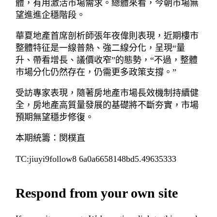
體，有用激活市場需求。總體來看，今朝市場無
望進進企穩階段。
華夏地產首席剖析師張年夜偉則表現，近期樓市
整體特征是一線普熱、強二線分化，呈現“量
升、帶看增長、議價收窄”的態勢，“不過，整體
市場分化仍然存在，仍需更多政策支撐。”
受訪專家表現，隨著房地產市場長效機制持續健
全，房地產高質量發展的基礎將不斷夯實，市場
預期無望穩步修復。
本期統籌：閔樸直
TC:jiuyi9follow8 6a0a6658148bd5.49635333
Respond from your own site