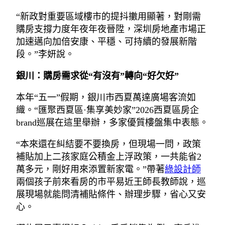
“新政對重要區域樓市的提抖擻用顯著，對剛需
購房支撐力度年夜年夜晉陞，深圳房地產市場正
加速邁向加倍安康、平穩、可持續的發展新階
段。”李妍說。
銀川：購房需求從“有沒有”轉向“好欠好”
本年“五一”假期，銀川市西夏萬達廣場客流如
織。“匯聚西夏區·集享美妙家”2026西夏區房企
brand巡展在這里舉辦，多家優質樓盤集中表態。
“本來還在糾結要不要換房，但現場一問，政策
補貼加上二孩家庭公積金上浮政策，一共能省2
萬多元，剛好用來添置新家電。”帶著
綠設計師
兩個孩子前來看房的市平易近王師長教師說，巡
展現場就能問清補貼條件、辦理步驟，省心又安
心。