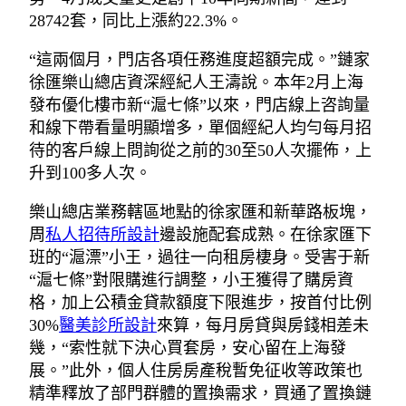
28742套，同比上漲約22.3%。
“這兩個月，門店各項任務進度超額完成。”鏈家
徐匯樂山總店資深經紀人王濤說。本年2月上海
發布優化樓市新“滬七條”以來，門店線上咨詢量
和線下帶看量明顯增多，單個經紀人均勻每月招
待的客戶線上問詢從之前的30至50人次擺佈，上
升到100多人次。
樂山總店業務轄區地點的徐家匯和新華路板塊，
周
私人招待所設計
邊設施配套成熟。在徐家匯下
班的“滬漂”小王，過往一向租房棲身。受害于新
“滬七條”對限購進行調整，小王獲得了購房資
格，加上公積金貸款額度下限進步，按首付比例
30%
醫美診所設計
來算，每月房貸與房錢相差未
幾，“索性就下決心買套房，安心留在上海發
展。”此外，個人住房房產稅暫免征收等政策也
精準釋放了部門群體的置換需求，買通了置換鏈