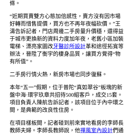
條。
“近期買賣雙方心態加倍感性，賣方沒有因市場
好轉而惜售提價，買方也不再年夜幅砍價。”王
濤告訴記者，門店周邊二手房量升價穩，還得益
于城市更換新的資料力度加年夜，老舊小區加裝
電梯、漂亮家園改
牙醫診所設計
革和途徑拓寬等
辦法，晉陞了衡宇的棲身品質，讓買方覺得“物
有所值”。
二手房行情火熱，新房市場也同步復蘇。
本年“五一”假期，位于普陀“真如翠谷”板塊的新
盤中海·環宇玖章共招待500組客戶，成交15套。
項目負責人陳航告訴記者，該項目位于內中環之
間，是典範的改良性住房。
在項目樣板間，記者碰到前來實地看房的李師長
教師夫婦。李師長教師說，他
禪風室內設計
們通