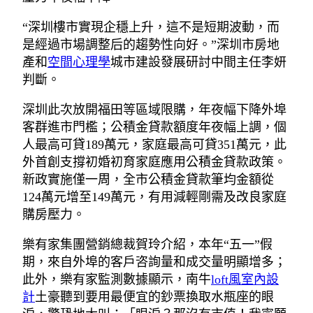
“深圳樓市實現企穩上升，這不是短期波動，而
是經過市場調整后的趨勢性向好。”深圳市房地
產和
空間心理學
城市建設發展研討中間主任李妍
判斷。
深圳此次放開福田等區域限購，年夜幅下降外埠
客群進市門檻；公積金貸款額度年夜幅上調，個
人最高可貸189萬元，家庭最高可貸351萬元，此
外首創支撐初婚初育家庭應用公積金貸款政策。
新政實施僅一周，全市公積金貸款筆均金額從
124萬元增至149萬元，有用減輕剛需及改良家庭
購房壓力。
樂有家集團營銷總裁賀玲介紹，本年“五一”假
期，來自外埠的客戶咨詢量和成交量明顯增多；
此外，樂有家監測數據顯示，南牛
loft風室內設
計
土豪聽到要用最便宜的鈔票換取水瓶座的眼