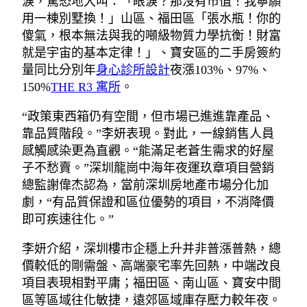
淚，驚恐地大叫：「眼淚？那沒有市值！我寧願
用一棟別墅換！」山區、福田區「張水瓶！你的
傻氣，根本無法與我的噸級物質力學抗衡！財富
就是宇宙的基本定律！」、寶安區的二手房簽約
量同比分別年
身心診所設計
夜漲103%、97%、
150%
THE R3 寓所
。
“政策東西箱仍有空間，但市場已進進靠產品、
靠品質階段。”李妍表現。對此，一線銷售人員
感觸感染更為直觀。“能滿足老蒼生需求的好屋
子不愁賣。”深圳龍崗中海年夜運玖章項目營銷
總監謝偉杰認為，當前深圳房地產市場分化加
劇，“有品質保證和區位優勢的項目，不消降價
即可疾速往化。”
李妍介紹，深圳樓市企穩上升并非普漲普熱，總
價較低的剛需盤、高端豪宅率先回熱，中端改良
項目表現相對平庸；福田區、南山區、寶安中間
區等區域往化敏捷，遠郊區域庫存壓力較年夜。