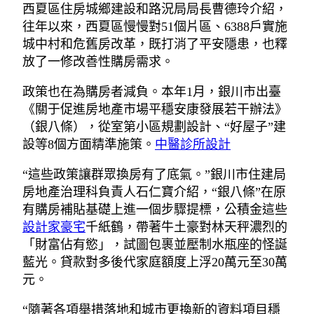
西夏區住房城鄉建設和路況局局長曹德玲介紹，
往年以來，西夏區慢慢對51個片區、6388戶實施
城中村和危舊房改革，既打消了平安隱患，也釋
放了一修改善性購房需求。
政策也在為購房者減負。本年1月，銀川市出臺
《關于促進房地產市場平穩安康發展若干辦法》
（銀八條），從室第小區規劃設計、“好屋子”建
設等8個方面精準施策。
中醫診所設計
“這些政策讓群眾換房有了底氣。”銀川市住建局
房地產治理科負責人石仁寶介紹，“銀八條”在原
有購房補貼基礎上進一個步驟提標，公積金這些
設計家豪宅
千紙鶴，帶著牛土豪對林天秤濃烈的
「財富佔有慾」，試圖包裹並壓制水瓶座的怪誕
藍光。貸款對多後代家庭額度上浮20萬元至30萬
元。
“隨著各項舉措落地和城市更換新的資料項目穩