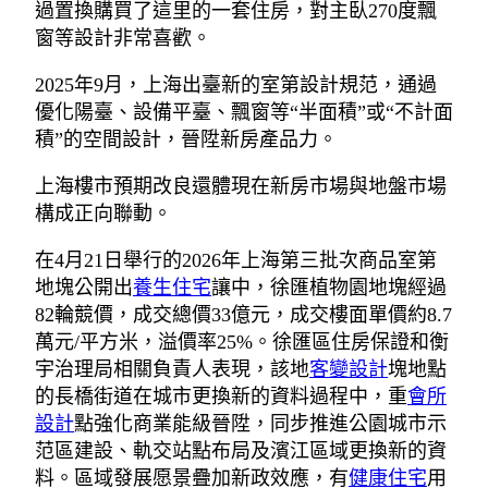
過置換購買了這里的一套住房，對主臥270度飄
窗等設計非常喜歡。
2025年9月，上海出臺新的室第設計規范，通過
優化陽臺、設備平臺、飄窗等“半面積”或“不計面
積”的空間設計，晉陞新房產品力。
上海樓市預期改良還體現在新房市場與地盤市場
構成正向聯動。
在4月21日舉行的2026年上海第三批次商品室第
地塊公開出
養生住宅
讓中，徐匯植物園地塊經過
82輪競價，成交總價33億元，成交樓面單價約8.7
萬元/平方米，溢價率25%。徐匯區住房保證和衡
宇治理局相關負責人表現，該地
客變設計
塊地點
的長橋街道在城市更換新的資料過程中，重
會所
設計
點強化商業能級晉陞，同步推進公園城市示
范區建設、軌交站點布局及濱江區域更換新的資
料。區域發展愿景疊加新政效應，有
健康住宅
用