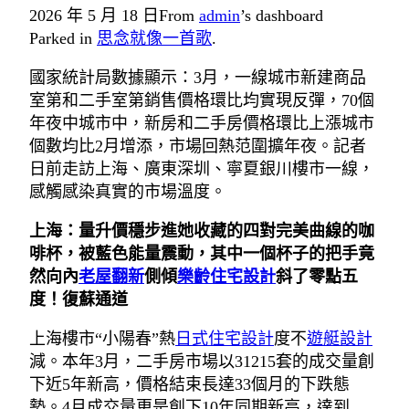
2026 年 5 月 18 日
From
admin
’s dashboard
Parked in
思念就像一首歌
.
國家統計局數據顯示：3月，一線城市新建商品
室第和二手室第銷售價格環比均實現反彈，70個
年夜中城市中，新房和二手房價格環比上漲城市
個數均比2月增添，市場回熱范圍擴年夜。記者
日前走訪上海、廣東深圳、寧夏銀川樓市一線，
感觸感染真實的市場溫度。
上海：量升價穩步進她收藏的四對完美曲線的咖
啡杯，被藍色能量震動，其中一個杯子的把手竟
然向內
老屋翻新
側傾
樂齡住宅設計
斜了零點五
度！復蘇通道
上海樓市“小陽春”熱
日式住宅設計
度不
遊艇設計
減。本年3月，二手房市場以31215套的成交量創
下近5年新高，價格結束長達33個月的下跌態
勢。4月成交量更是創下10年同期新高，達到