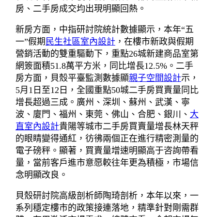
房、二手房成交均出現明顯回熱。
新房方面，中指研討院統計數據顯示，本年“五
一”假期
民生社區室內設計
，在樓市新政與假期
營銷活動的雙重驅動下，重點26城新建商品室第
網簽面積51.8萬平方米，同比增長12.5%。二手
房方面，貝殼平臺監測數據顯
親子空間設計
示，
5月1日至12日，全國重點50城二手房買賣量同比
增長超過三成。廣州、深圳、蘇州、武漢、寧
波、廈門、福州、東莞、佛山、合肥、銀川、
大
直室內設計
貴陽等城市二手房買賣量增長林天秤
的眼睛變得通紅，彷彿兩個正在進行精密測量的
電子磅秤。顯著，買賣量增速明顯高于咨詢帶看
量，當前客戶進市意愿較往年更為積極，市場信
念明顯改良。
貝殼研討院高級剖析師陶琦剖析，本年以來，一
系列穩定樓市的政策接連落地，精準針對剛需群