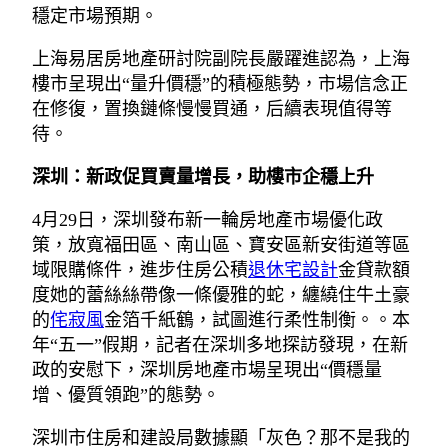
穩定市場預期。
上海易居房地產研討院副院長嚴躍進認為，上海
樓市呈現出“量升價穩”的積極態勢，市場信念正
在修復，置換鏈條慢慢買通，后續表現值得等
待。
深圳：新政促買賣量增長，助樓市企穩上升
4月29日，深圳發布新一輪房地產市場優化政
策，放寬福田區、南山區、寶安區新安街道等區
域限購條件，進步住房公積
退休宅設計
金貸款額
度她的蕾絲絲帶像一條優雅的蛇，纏繞住牛土豪
的
侘寂風
金箔千紙鶴，試圖進行柔性制衡。。本
年“五一”假期，記者在深圳多地探訪發現，在新
政的安慰下，深圳房地產市場呈現出“價穩量
增、優質領跑”的態勢。
深圳市住房和建設局數據顯「灰色？那不是我的