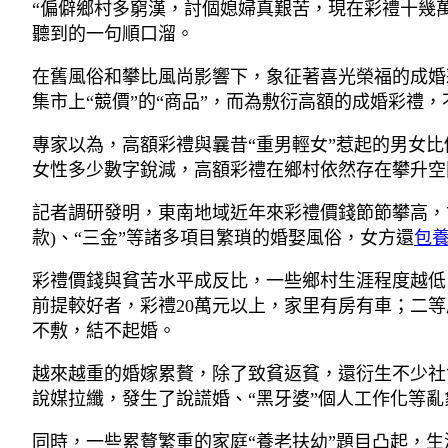
“偏僻鄉村多窮漢，討個媳婦真艱苦，現在彩禮十幾
聽到的一句順口溜。
在舊風俗和攀比風尚影響下，象征著喜光榮福的成婚
集市上“競價”的“商品”，而為敷衍高額的成婚彩禮
專家以為，高額彩禮與曩昔“重男輕女”惹起的男女
女性多少數字銳減，高額彩禮在鄉村依然存在攀升空
記者調研發明，東南地域近年來彩禮價錢節節攀高，甘
款)、“三金”等諸多項目繁瑣的婚娶風俗，女方還
包
彩禮價錢與貧苦水平成反比，一些鄉村生涯程度越低
前提較好者，彩禮20萬元以上，家里有房有車；二
不敷，結不起婚。
越來越重的婚嫁累贅，除了致貧返貧，還衍生不少社
說媒拉纖，發生了說謊婚、“黑牙婆”個人工作化等亂
同時，一些累贅繁重的家庭“養老扶幼”題目凸起，