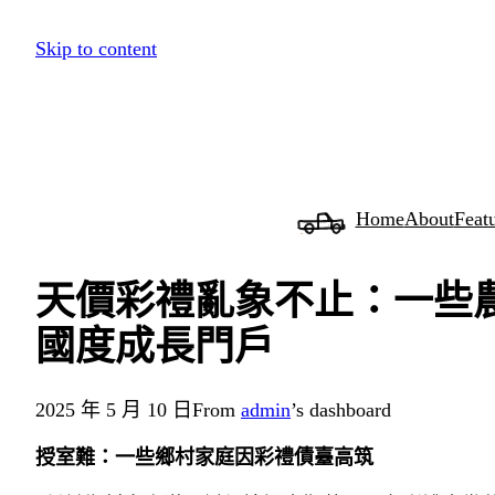
跳
Skip to content
至
主
要
內
容
Home
About
Feat
天價彩禮亂象不止：一些農
國度成長門戶
2025 年 5 月 10 日
From
admin
’s dashboard
授室難：一些鄉村家庭因彩禮債臺高筑