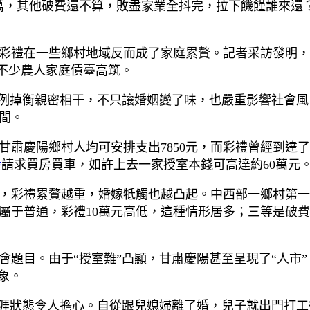
萬，其他破費還不算，敗盡家業全抖完，拉下饑饉誰來還
彩禮在一些鄉村地域反而成了家庭累贅。記者采訪發明，面
，不少農人家庭債臺高筑。
比例掉衡親密相干，不只讓婚姻變了味，也嚴重影響社會
間。
肅慶陽鄉村人均可安排支出7850元，而彩禮曾經到達了2
養
請求買房買車，如許上去一家授室本錢可高達約60萬元
，彩禮累贅越重，婚嫁牴觸也越凸起。中西部一鄉村第一
等屬于普通，彩禮10萬元高低，這種情形居多；三等是破
會題目。由于“授室難”凸顯，甘肅慶陽甚至呈現了“人市
象。
生涯狀態令人擔心。自從跟兒媳婦離了婚，兒子就出門打