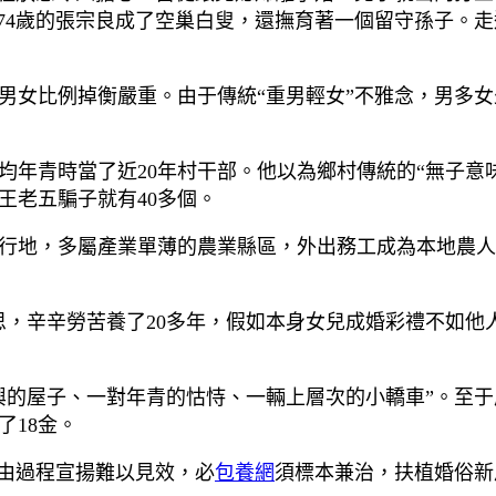
，74歲的張宗良成了空巢白叟，還撫育著一個留守孫子。
男女比例掉衡嚴重。由于傳統“重男輕女”不雅念，男多
均年青時當了近20年村干部。他以為鄉村傳統的“無子意
王老五騙子就有40多個。
行地，多屬產業單薄的農業縣區，外出務工成為本地農人
思，辛辛勞苦養了20多年，假如本身女兒成婚彩禮不如他
興的屋子、一對年青的怙恃、一輛上層次的小轎車”。至于
了18金。
經由過程宣揚難以見效，必
包養網
須標本兼治，扶植婚俗新