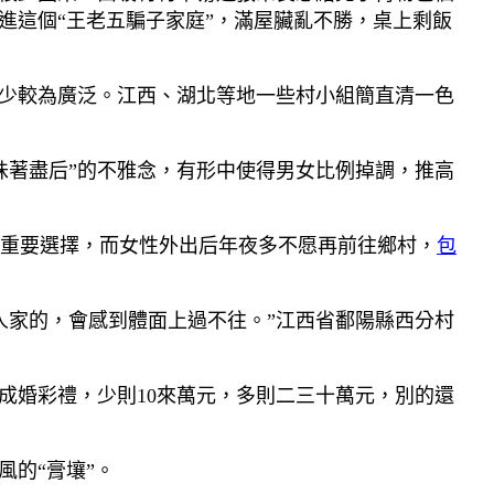
走進這個“王老五騙子家庭”，滿屋臟亂不勝，桌上剩飯
女少較為廣泛。江西、湖北等地一些村小組簡直清一色
味著盡后”的不雅念，有形中使得男女比例掉調，推高
重要選擇，而女性外出后年夜多不愿再前往鄉村，
包
人家的，會感到體面上過不往。”江西省鄱陽縣西分村
成婚彩禮，少則10來萬元，多則二三十萬元，別的還
風的“膏壤”。