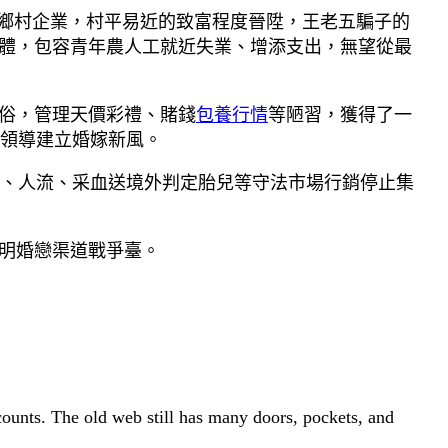
長鄉村企業，村平易近的致富程度晉陞，王老五騙子的
合體，包容青年農人工就近失業、增添支出，無望從最
易俗，管理天價彩禮、賭錢
包養行情
等陋習，獲得了一
領導建立婚嫁新風。
、人流、采血送境外判定胎兒等守法市場行銷停止集
發明婚戀渠道戰爭臺。
 counts. The old web still has many doors, pockets, and