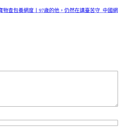
寶物查包養網度丨97歲的他，仍然在講臺苦守_中國網