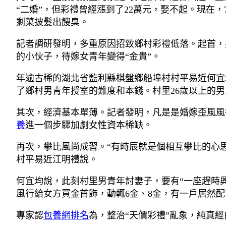
“二婚”，但彩禮曾經漲到了22萬元，娶不起。現在
剩菜披髮出餿臭。
記者調研發明，多重原因招致鄉村彩禮低落。起首，
的小伙子，待嫁女青年變得“金貴”。
年逾古稀的湖北省監利縣棋盤鄉船埠村村平易近何宜
了鄉村男青年授室的難度和本錢。村里26歲以上的男
其次，經濟基本單薄。記者發明，凡是是婚嫁歪風風
養
進一個步驟加劇女性資本稀缺。
再次，攀比風尚成習。“有時辰就是個相互攀比的心
村平易近江明禮說。
何宜均說，此刻村里男青年討妻子，要有“一座趕時
風行給女方買金首飾，動輒6金、8金，有一戶居然配
專家認
包養網排名
為，整治“天價彩禮”亂象，純真