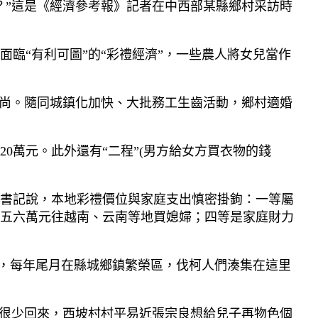
？”這是《經濟參考報》記者在中西部某縣鄉村采訪時
臨“有利可圖”的“彩禮經濟”，一些農人將女兒當作
風尚。隨同城鎮化加快、大批務工生齒活動，鄉村適婚
0萬元。此外還有“二程”(男方給女方買衣物的錢
。
書記說，本地彩禮價位與家庭支出慎密掛鉤：一等屬
費五六萬元往越南、云南等地買媳婦；四等是家庭財力
”，每年尾月在縣城鄉鎮繁榮區，伐柯人們湊集在這里
工很少回來，西坡村村平易近張宗良想給兒子再物色個