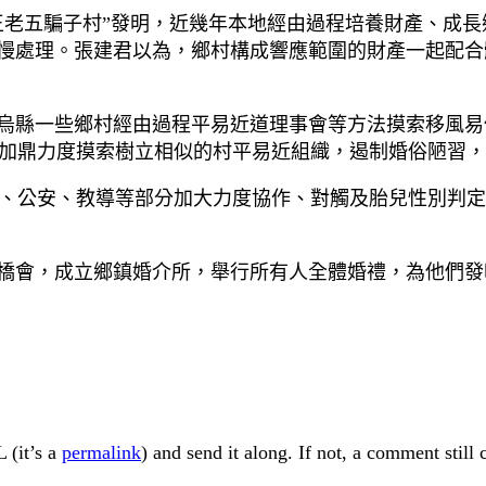
“王老五騙子村”發明，近幾年本地經由過程培養財產、成
慢慢處理。張建君以為，鄉村構成響應範圍的財產一起配
尋烏縣一些鄉村經由過程平易近道理事會等方法摸索移風
加鼎力度摸索樹立相似的村平易近組織，遏制婚俗陋習，
、公安、教導等部分加大力度協作、對觸及胎兒性別判定
鵲橋會，成立鄉鎮婚介所，舉行所有人全體婚禮，為他們
 (it’s a
permalink
) and send it along. If not, a comment still