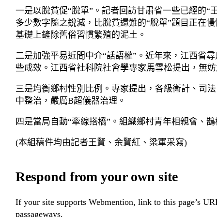
一是以脫貧促“脫單”。記者回訪甘肅省一些已經的
多少數字隨之銳減，比脫貧還難的“脫單”題目正在
基礎上鏟除舊俗習慣繁殖的泥土。
二是加強平易近間中介“話語權”。近年來，江西省
些成效。江西省社科院社會學專家馬雪松提出，無妨
三是均衡鄉村性別比例。專家提出，各級衛計、司法
中整治，嚴厲B超儀器治理。
四是當局自動“牽線搭橋”。組織鄉村青年相親會、
(本組稿件均由記者王賢、余賢紅、梁軍采寫)
Respond from your own site
If your site supports Webmention, link to this page’s URL
passageways.