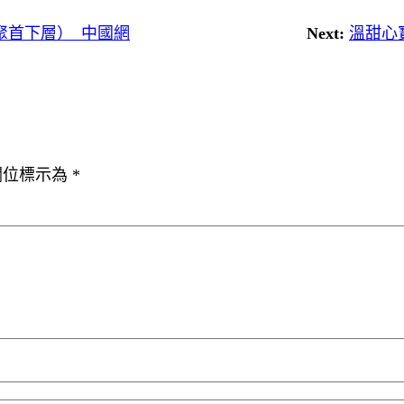
聚首下層）_中國網
Next:
溫甜心
欄位標示為
*