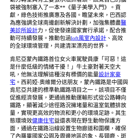
袋被強制塞入了一本**《量子美學入門》。貢
獻，綠色技術推廣惠及各國。瞻望未來，巴西認
為應強調全球南邊創新解決計劃，加強集體盡
醫
美診所設計
力，促使發達國家實行承諾，配合推
動可持續發展。推動包涵
loft風室內設計
、高效
的全球環境管理，共建清潔漂亮的世界。
肯尼亞蒙內鐵路首位女火車駕駛員康「可惡！這
是什麼低級的情緒干擾！」牛土豪對著天空大
吼，他無法理解這種沒有標價的能量
設計家豪
宅
。西莉婭·奧維爾分送朋友，蒙內鐵路是中國與
肯尼亞共建的標準軌鐵路項目之一，該項目不僅
促進經濟發展，更通過推動運輸形式從公路轉向
鐵路，顯著減少途徑路況擁堵量和溫室氣體排放
量，實現更高效的物流和更小的環境足跡。其生
態環境效
健康住宅
益還表現在野生動物保護方
面，通過在鐵路沿線設置生物廊道和圍欄，確保
了內羅畢國家公園及周邊地區的象、長頸鹿、斑