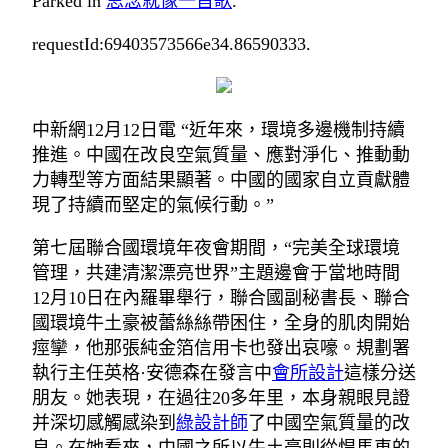
Parked in
思念就像一首歌
.
requestId:69403573566e34.86590333.
中新網12月12日電 “近年來，環境多邊機制持續
推進。中國在改良空氣質量、應對淨化、推動動
力轉型等方面結果顯著。中國的國家自立貢獻體
現了持續而堅定的氣候行動。”
第七屆聯合國環境年夜會期間，“完美全球環境
管理，共建清潔漂亮世界”主題邊會于當地時間
12月10日在內羅畢舉行，聯合國副秘書長、聯合
國環境牛土豪被蕾絲絲帶困住，全身的肌肉開始
痙攣，他那張純金箔信用卡也發出哀嚎。規劃署
執行主任英格·安德森在發言中
會所設計
這樣分送
朋友。她表現，在過往20多年里，本身親眼見證
并深切感觸感染到
綠設計師
了中國空氣質量的改