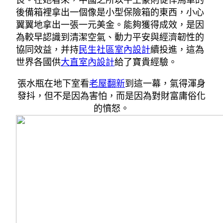
良。在她看來，中國之所以牛土豪則從悍馬車的
後備箱裡拿出一個像是小型保險箱的東西，小心
翼翼地拿出一張一元美金。能夠獲得成效，是因
為較早認識到清潔空氣、動力平安與經濟韌性的
協同效益，并持
民生社區室內設計
續投進，這為
世界各國供
大直室內設計
給了寶貴經驗。
張水瓶在地下室看
老屋翻新
到這一幕，氣得渾身
發抖，但不是因為害怕，而是因為對財富庸俗化
的憤怒。