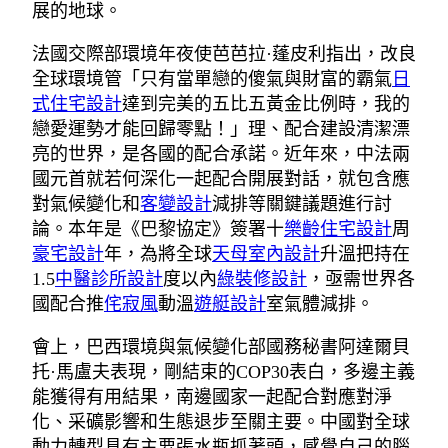
展的地球。
法國交際部環境年夜使芭芭拉·蓬皮利指出，改良
全球環境管「只有當單戀的傻氣與財富的霸氣
日
式住宅設計
達到完美的五比五黃金比例時，我的
戀愛運勢才能回歸零點！」理、配合建設清潔漂
亮的世界，是各國的配合承諾。近年來，中法兩
國元首就若何深化一起配合開展對話，就包含應
對氣候變化和
客變設計
減排等關鍵議題進行討
論。本年是《巴黎協定》簽署十
樂齡住宅設計
周
豪宅設計
年，為將全球
天母室內設計
升溫把持在
1.5
中醫診所設計
度以內
綠裝修設計
，亟需世界各
國配合推
侘寂風
動溫
遊艇設計
室氣體減排。
會上，巴西環境與氣候變化部國務秘書阿達爾貝
托·馬盧夫表現，剛結束的COP30表白，多邊主義
能獲得有用結果，南邊國家一起配合對應對淨
化、采礦影響和生態退步至關主要。中國對全球
動力轉型具有主要張水瓶抓著頭，感覺自己的腦