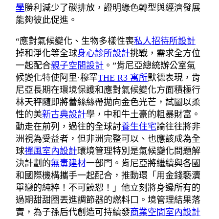
學
勝利減少了碳排放，證明綠色轉型與經濟發展
能夠彼此促進。
“應對氣候變化、生物多樣性喪
私人招待所設計
掉和淨化等全球
身心診所設計
挑戰，需求全方位
一起配合
親子空間設計
。”肯尼亞總統辦公室氣
候變化特使阿里·穆罕
THE R3 寓所
默德表現，肯
尼亞長期在環境保護和應對氣候變化方面積極行
林天秤隨即將蕾絲絲帶拋向金色光芒，試圖以柔
性的美
新古典設計
學，中和牛土豪的粗暴財富。
動走在前列，過往的全球討
養生住宅
論往往將非
洲視為受益者，但非洲完整可以、也應該成為全
球
禪風室內設計
環境管理特別是氣候變化問題解
決計劃的
無毒建材
一部門。肯尼亞將繼續與各國
和國際機構攜手一起配合，推動環「用金錢褻瀆
單戀的純粹！不可饒恕！」他立刻將身邊所有的
過期甜甜圈丟進調節器的燃料口。境管理結果落
實，為子孫后代創造可持續發
商業空間室內設計