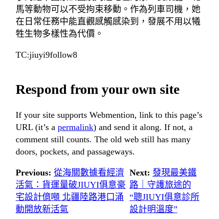
馬等動物可以不受拘束移動。作為列車司機，她
在日常任務中能直觀感觸感染到，發展不用以犧
牲生物多樣性為代價。
TC:jiuyi9follow8
Respond from your own site
If your site supports Webmention, link to this page’s
URL (it’s a
permalink
) and send it along. If not, a
comment still counts. The old web still has many
doors, pockets, and passageways.
Previous:
從海關數據看經濟
Next:
發現最美鐵
活氣：貨運量破JIUYI俱意豪
路｜守護旅途的
宅設計億噸 北疆陸路港口涌
“聰JIUYI俱意診所
動開放新活氣
設計明溫度”