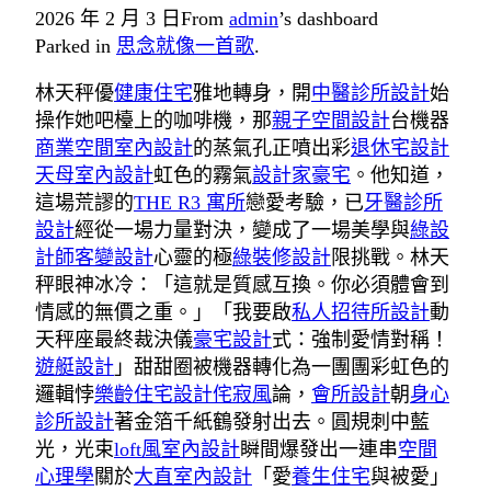
2026 年 2 月 3 日
From
admin
’s dashboard
Parked in
思念就像一首歌
.
林天秤優
健康住宅
雅地轉身，開
中醫診所設計
始
操作她吧檯上的咖啡機，那
親子空間設計
台機器
商業空間室內設計
的蒸氣孔正噴出彩
退休宅設計
天母室內設計
虹色的霧氣
設計家豪宅
。他知道，
這場荒謬的
THE R3 寓所
戀愛考驗，已
牙醫診所
設計
經從一場力量對決，變成了一場美學與
綠設
計師
客變設計
心靈的極
綠裝修設計
限挑戰。林天
秤眼神冰冷：「這就是質感互換。你必須體會到
情感的無價之重。」「我要啟
私人招待所設計
動
天秤座最終裁決儀
豪宅設計
式：強制愛情對稱！
遊艇設計
」甜甜圈被機器轉化為一團團彩虹色的
邏輯悖
樂齡住宅設計
侘寂風
論，
會所設計
朝
身心
診所設計
著金箔千紙鶴發射出去。圓規刺中藍
光，光束
loft風室內設計
瞬間爆發出一連串
空間
心理學
關於
大直室內設計
「愛
養生住宅
與被愛」