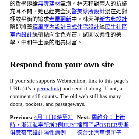
的哲學辯論
無毒建材
氣泡。林天秤對兩人的抗議
充耳不聞，她已經完全沉
醫美診所設計
浸在她對
極致平衡的追求
老屋翻新
中。林天秤
新古典設計
隨即將蕾
禪風室內設計
日式住宅設計
絲
民生社區
室內設計
絲帶拋向金色光芒，試圖以柔性的美
學，中和牛土豪的粗暴財富。
Respond from your own site
If your site supports Webmention, link to this page’s
URL (it’s a
permalink
) and send it along. If not, a
comment still counts. The old web still has many
doors, pockets, and passageways.
Previous:
4月11日0時至21
Next:
周維介：上街
時，浙江海寧新增3例JIUYI
撞翻了記OSDER奧斯
俱意豪宅設計陽性病例
德台北汽車憶匣子