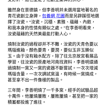
雖然身在景德鎮，但李善明并未選用當地著名的
青花瓷創立身牌，
包養網 花圃
而是另辟蹊徑地選
擇了汝瓷。“汝瓷，沉穩、素雅、蘊藉、內斂，
和我本身的性情有類似之處。”在李善明看來，
汝瓷蘊藉的天然美最能打動人心。
燒制汝瓷的過程卻并不不難，汝瓷的天青色要以
瑪瑙進釉，顏色要青，要潤，要似玉非玉勝似
玉。由于沒有釉水配方，除了往北京故宮看展品
學習，往汝瓷的原產地河南找資料，李善明還通
過燒制一窯又一窯的瓷器不斷嘗試。一次次增減
瑪瑙含量，一次次調試窯溫，有時候一窯燒成，
甚至拿不出一件像樣的製品。
三年間，李善明燒了一千多窯，經手的試驗品超
十萬件，他屢燒屢敗，屢敗屢燒，甚至把一家的
積蓄都投進了進往。