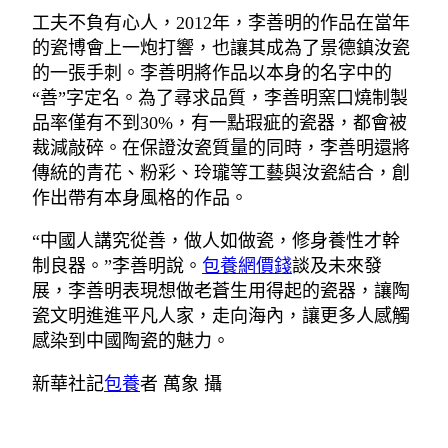
工夫不負有心人，2012年，李善明的作品在當年
的瓷博會上一炮打響，也讓其成為了景德鎮汝瓷
的一張手刺。李善明將作品以本身的名字中的
“善”字定名。為了尋求品質，李善明窯口燒制製
品率僅有不到30%，有一點瑕疵的瓷器，都會被
裁減敲碎。在保證汝瓷質量的同時，李善明還將
傳統的青花、粉彩、玲瓏等工藝與汝瓷結合，創
作出帶有本身風格的作品。
“中國人講究從善，做人如做瓷，修身養性才幹
制良器。”李善明說。
包養網價錢
談及未來發
展，李善明表現想做老蒼生用得起的瓷器，讓陶
瓷文明進進平凡人家，走向海內，讓更多人感觸
感染到中國陶瓷的魅力。
新華社記
包養
者 萬象 攝