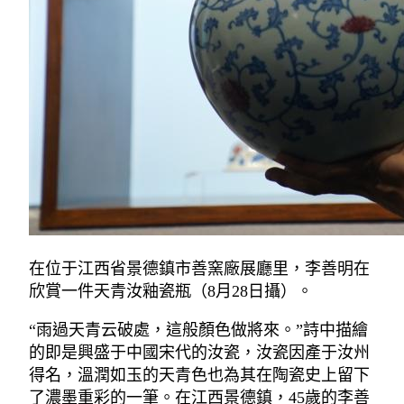
在位于江西省景德鎮市善窯廠展廳里，李善明在
欣賞一件天青汝釉瓷瓶（8月28日攝）。
“雨過天青云破處，這般顏色做將來。”詩中描繪
的即是興盛于中國宋代的汝瓷，汝瓷因產于汝州
得名，溫潤如玉的天青色也為其在陶瓷史上留下
了濃墨重彩的一筆。在江西景德鎮，45歲的李善