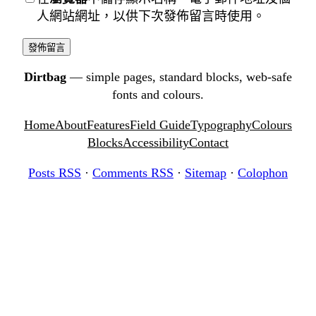
人網站網址，以供下次發佈留言時使用。
Dirtbag
— simple pages, standard blocks, web-safe
fonts and colours.
Home
About
Features
Field Guide
Typography
Colours
Blocks
Accessibility
Contact
Posts RSS
·
Comments RSS
·
Sitemap
·
Colophon