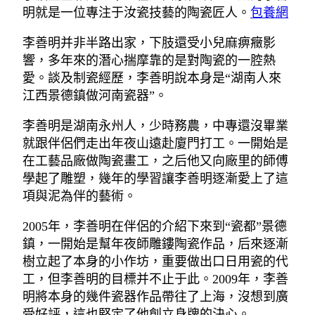
明就是一位專注于汝瓷技藝的陶瓷匠人。
包養網
李善明并非半路出家，下肢還受小兒麻痹癥影
響，多年來的潛心揣摩靠的是對陶瓷的一腔熱
愛。談及制瓷經歷，李善明說本身是“湖南人來
江西景德鎮做河南瓷器”。
李善明是湖南永州人，少時務農，中專還沒畢業
就跟伴侶們走出年夜山遠赴廈門打工。一開始是
在工藝品廠做陶瓷畫工，之后他又向廠里的師傅
學起了雕塑，幾年的學習讓李善明逐漸愛上了這
項與泥為伴的藝術。
2005年，李善明在伴侶的介紹下來到“瓷都”景德
鎮，一開始是幫年夜師雕鏤陶瓷作品，后來逐漸
樹立起了本身的小作坊，重要做出口日用瓷的代
工，但李善明的目標并不止于此。2009年，李善
明將本身的幾件瓷器作品帶往了上海，沒想到廣
受好評，這也堅定了他創立身牌的決心。