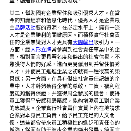
鹽？創造傑出的社會發展環境。
其二，幫助國有企業留住和吸引優秀人才。在當
今的知識經濟和信息化時代，優秀人才是企業最
主
品牌活動
要的資源。在必定水平上，擁有一流
人才是企業勝利的關鍵原因。而積極實行社會責
任的企業無疑對人才更具有
大圖輸出
吸引力。一
方面，經
人形立牌
常參與到社會責任事業中的企
業，相對而言更具著名度和傑出的社會信譽，不
難獲得人們的好感，進而更易僱用到并留住優秀
人才，并使員工進進企業之初就有一種很高的榮
譽感；另一方面，在具有傑出社會責任記錄的企
業中，人才幹夠獲得企業的尊敬，工資、福利程
度能夠獲得保證，并獲得周全發展的機會，使得
員工獲得平安感和歸屬感，能夠增添員工對企業
的忠誠度。企業實行社會責任實質上內在地請求
企業對本身員工負責，給予員工充足的人文關
懷，這些都會帶來員工積極性的進步和責任心的
增強，從而有助于進步企業的傑出發展。簡而言