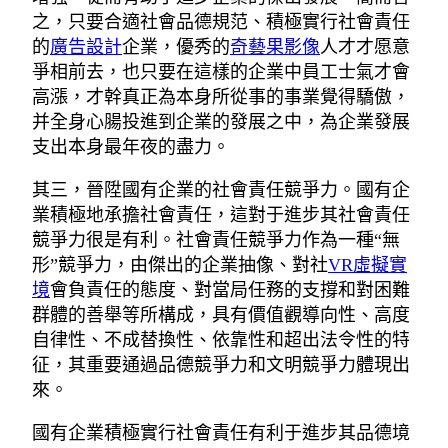
之，只要合適社會品德規范、積極實行社會責任
的
廣告設計
企業，優秀的
奇藝果影像
人才才愿意
爭相前去，也只要在這樣的企業中員工士氣才會
高漲，才幹真正為本身所從事的事業覺得驕傲，
并全身心腸投進到企業的發展之中，為企業發展
支出本身最年夜的盡力。
其三，晉陞國有企業的社會責任競爭力。國有企
業積極地承擔社會責任，這對于進步其社會責任
競爭力很是有利。社會責任競爭力作為一種“無
形”競爭力，由傑出的企業抽像、對社
VR虛擬實
境
會負責任的態度、對當局任務的支撐和對困難
群體的善舉等所構成，具有價值觀導向性、高度
自律性、不成替換性、依靠性和超出法令性的特
征，其重要通過品德競爭力和文明競爭力體現出
來。
國有企業積極實行社會責任有利于進步其品德境