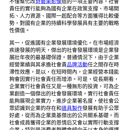
不僅幫化改
奇藝果影像
造的一項主要內容，社會
責任的實行能夠為國有企業在政策支撐、市場開
拓、人力資源、國際一起配合等方面獲得比較優
勢，對國有企業的持續科學發展具有主要的戰略
性價值。
其一，促進國有企業發展環境優化。在市場經濟
疾速發展的明天，傑出的社會發展環境是企業發
展壯年夜的最基礎保證。普通情況下，由于企業
經營業績與其承擔社會責
品牌活動
任之間存在時
滯性效應，是以，在短時間內，企業經營本錢能
夠會因實行社會責任而增添。可是，從長期看，
企業實行社會責任又是一種無形的投資，可為企
業創造一個傑出的社會發展環境。實行社會責任
能夠展現企業實力，進步企業著名度，使社會公
眾認識到企業的存在和
道具製作
發展有助于公眾
好處，從而為企業奠基傑出的公共關系基礎。而
社會成員獲得企業的恩情后又會以實際行動支撐