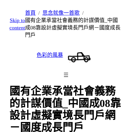
跳
首頁
思念就像一首歌
至
Skip to
國有企業承當社會義務的計謀價值_中國
主
content
成08靠設計虛擬實境長門戶網－國度成長
要
門戶
內
容
色彩的風暴
國有企業承當社會義務
的計謀價值_中國成08靠
設計虛擬實境長門戶網
－國度成長門戶