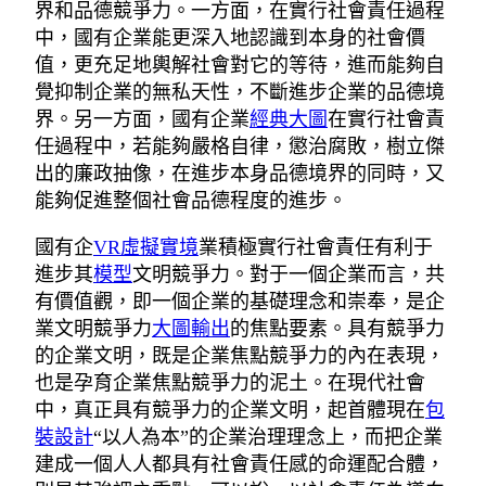
界和品德競爭力。一方面，在實行社會責任過程
中，國有企業能更深入地認識到本身的社會價
值，更充足地輿解社會對它的等待，進而能夠自
覺抑制企業的無私天性，不斷進步企業的品德境
界。另一方面，國有企業
經典大圖
在實行社會責
任過程中，若能夠嚴格自律，懲治腐敗，樹立傑
出的廉政抽像，在進步本身品德境界的同時，又
能夠促進整個社會品德程度的進步。
國有企
VR虛擬實境
業積極實行社會責任有利于
進步其
模型
文明競爭力。對于一個企業而言，共
有價值觀，即一個企業的基礎理念和崇奉，是企
業文明競爭力
大圖輸出
的焦點要素。具有競爭力
的企業文明，既是企業焦點競爭力的內在表現，
也是孕育企業焦點競爭力的泥土。在現代社會
中，真正具有競爭力的企業文明，起首體現在
包
裝設計
“以人為本”的企業治理理念上，而把企業
建成一個人人都具有社會責任感的命運配合體，