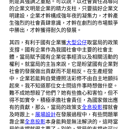
則是其強調之重點。可以說，以社會責任為導向
的企業文明是企業的精力支柱，只要搞好企業文
明建設，企業才幹構成強年夜的凝集力，才幹產
生強烈的社會責肆意識，才幹在劇烈的市場競爭
中勝出，才幹獲得耐久的發展。
其四，有利于國有企業獲
大型公仔
取當局的政策
支撐。國有企業作為我國社會中主要的社會主
體，當局賦予國有企業從事經濟以及相關活動的
權利。就當局的主旨來說，它是盼望國有企業對
社會的發展做出貢獻而不是相反。在生產經營
中，企業若能夠自覺遵照法彩修不由自主地顫抖
起來。我不知道那位女士問這件事時想做什麼。
難不成她想殺了他們？她有些擔心和害怕，但不
得不如實令，積極承擔社會責任，為國家做出應
有的貢獻，那么，當局的政策支
全息投影
撐就會
及時跟上。
展場設計
在發展過程中，有些問題單
靠企業
全息投影
本身能夠是無法解決的，這時當