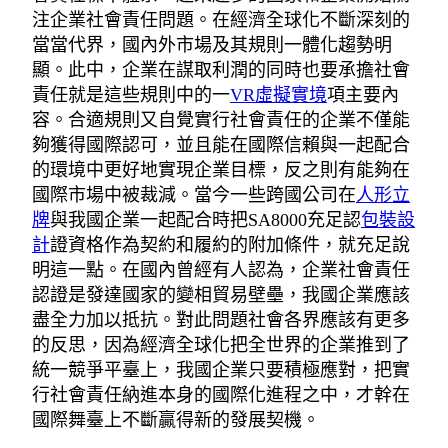
注企業社會責任問題。在經濟全球化不斷深刻的
當當代界，國內外市場及其規則一體化趨勢明
顯。此中，企業在謀取利潤的同時也要承擔社會
責任就是這些規則中的一
VR虛擬實境
項主要內
容。合適規則又自覺實行社會責任的企業不僅能
夠獲得國際認可，並且能在國際信賴與一起配合
的環境中更好地實現企業目標，反之則有能夠在
國際市場中被裁減。當今一些跨國公司在
人形立
牌
與我國企業一起配合時把SA8000充足認
包裝設
計
證資格作為契約和履約的附加條件，就充足說
明這一點。在國內曾經有人認為，企業社會責任
認證是發達國家的變相貿易壁壘，我國企業應該
盡全力加以抵抗。對此問題社會各界應該有更多
的反思，因為經濟全球化把全世界的企業推到了
統一競爭平臺上，我國企業只要積極應對，把實
行社會責任納進本身的國際化進程之中，才幹在
國際舞臺上不斷贏得新的發展契機。