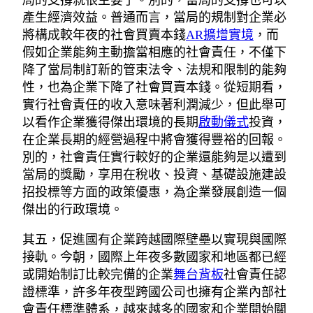
局的支撐就很主要了。別的，當局的支撐也可以
產生經濟效益。普通而言，當局的規制對企業必
將構成較年夜的社會買賣本錢
AR擴增實境
，而
假如企業能夠主動擔當相應的社會責任，不僅下
降了當局制訂新的管束法令、法規和限制的能夠
性，也為企業下降了社會買賣本錢。從短期看，
實行社會責任的收入意味著利潤減少，但此舉可
以看作企業獲得傑出環境的長期
啟動儀式
投資，
在企業長期的經營過程中將會獲得豐裕的回報。
別的，社會責任實行較好的企業還能夠是以遭到
當局的獎勵，享用在稅收、投資、基礎設施建設
招投標等方面的政策優惠，為企業發展創造一個
傑出的行政環境。
其五，促進國有企業跨越國際壁壘以實現與國際
接軌。今朝，國際上年夜多數國家和地區都已經
或開始制訂比較完備的企業
舞台背板
社會責任認
證標準，許多年夜型跨國公司也擁有企業內部社
會責任標準體系，越來越多的國家和企業開始關