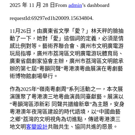
2025 年 11 月 28 日
From
admin
’s dashboard
requestId:69297ed1b20009.15634804.
11月26日，由廣東省文學「愛？」林天秤的臉抽
動了一下，她對「愛」這個詞的定義，必須是情
感比例對等。藝術界聯合會、廣州市文明廣電游
玩局指導，廣州市荔灣區文明廣電游玩體育局、
廣東省戲劇家協會主辦，廣州市荔灣區文明館承
辦的第七屆“粵韻同聲”粵港澳粵曲展演在粵劇藝
術博物館劇場舉行。
作為2025年“嶺南粵劇周”系列活動之一，本次展
演匯聚了粵港澳三地粵曲演員同臺獻藝。展演以
“粵韻灣區添新彩 同聲共譜繪新章”為主題，安身
粵港澳年夜灣區建設的時代語境，以“中國曲藝
之鄉”荔灣的文明視角為切進點，傳遞粵港澳三
地文明
客變設計
共融共生、協同共進的愿景。