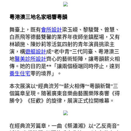
粵港澳三地名家唱響粵韻
舞臺上，既有
會所設計
梁玉嶸、黎駿聲、曾慧、
白燕飛等德藝雙馨的業界年夜師坐鎮壓場，又有
林穎施、陳妙莉等活氣四射的青年演員挑梁主
演，構
遊艇設計
成“老中青”三代同臺、粵港澳三
地
醫美診所設計
齊心的藝術矩陣，讓粵韻薪火相
傳。她的目的是**「讓兩個極端同時停止，達到
養生住宅
零的境界」。
本次展演以“經典流芳”“薪火相傳”“粵韻新聲”三
個篇章呈現。隨著廣東音樂曲藝團樂隊奏響《得
勝令》《狂歡》的旋律，展演正式拉開帷幕。
在經典流芳篇章，一曲《祭瀟湘》以“乙反南音”