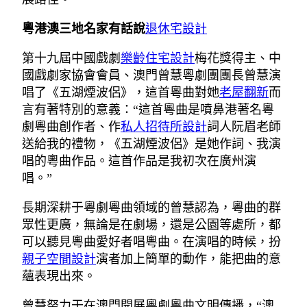
粵港澳三地名家有話說
退休宅設計
第十九屆中國戲劇
樂齡住宅設計
梅花獎得主、中
國戲劇家協會會員、澳門曾慧粵劇團團長曾慧演
唱了《五湖煙波侶》，這首粵曲對她
老屋翻新
而
言有著特別的意義：“這首粵曲是噴鼻港著名粵
劇粵曲創作者、作
私人招待所設計
詞人阮眉老師
送給我的禮物，《五湖煙波侶》是她作詞、我演
唱的粵曲作品。這首作品是我初次在廣州演
唱。”
長期深耕于粵劇粵曲領域的曾慧認為，粵曲的群
眾性更廣，無論是在劇場，還是公園等處所，都
可以聽見粵曲愛好者唱粵曲。在演唱的時候，扮
親子空間設計
演者加上簡單的動作，能把曲的意
蘊表現出來。
曾慧努力于在澳門開展粵劇粵曲文明傳播，“澳