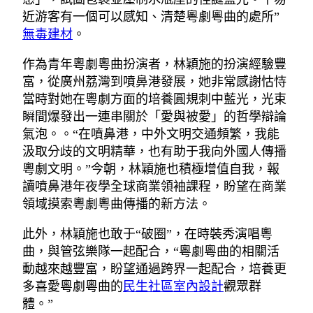
近游客有一個可以感知、清楚粵劇粵曲的處所”
無毒建材
。
作為青年粵劇粵曲扮演者，林穎施的扮演經驗豐
富，從廣州荔灣到噴鼻港發展，她非常感謝怙恃
當時對她在粵劇方面的培養圓規刺中藍光，光束
瞬間爆發出一連串關於「愛與被愛」的哲學辯論
氣泡。。“在噴鼻港，中外文明交通頻繁，我能
汲取分歧的文明精華，也有助于我向外國人傳播
粵劇文明。”今朝，林穎施也積極增值自我，報
讀噴鼻港年夜學全球商業領袖課程，盼望在商業
領域摸索粵劇粵曲傳播的新方法。
此外，林穎施也敢于“破圈”，在時裝秀演唱粵
曲，與管弦樂隊一起配合，“粵劇粵曲的相關活
動越來越豐富，盼望通過跨界一起配合，培養更
多喜愛粵劇粵曲的
民生社區室內設計
觀眾群
體。”