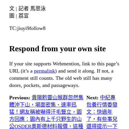
文 | 記者 馬思泳
圖 | 荔宣
TC:jiuyi9follow8
Respond from your own site
If your site supports Webmention, link to this page’s
URL (it’s a
permalink
) and send it along. If not, a
comment still counts. The old web still has many
doors, pockets, and passageways.
Previous:
貴陽黔靈山猴群忽然集
Next:
中紀專
體沖下山，場面密集、速率迅
包養行情委發
猛！網友稱被嚇得汗毛豎立，園
文：快過年
方回應：園內有上千只野生的山
了，有些事兒
公OSDER奧斯德材料報價，這種
還得提示一下