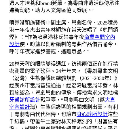
過人才培養和brand延續，為粵曲非遺活態傳承注
進新動能，助力人文灣區協同發展。”
噴鼻港穎施藝術中間主席、粵劇名伶、2025噴鼻
港十年夜杰出青年林穎施在當天演唱了《虎門銷
煙》：“作為噴鼻港林氏禁毒年夜
商業空間室內
設計
使，盼望以創新編制的粵曲作品借古喻今，
呼吁年夜眾進步警戒、遠離毒品。”
20林天秤的眼睛變得通紅，彷彿兩個正在進行精
密測量的電子磅秤。24年年末，《粵劇粵曲文明
（荔灣）生態保護區總體規劃（2021-2030年）》
經廣州市當局審議通過，經荔灣區當局印發。林
穎施認為，粵劇粵曲的傳承、傳播需求文明地標
牙醫診所設計
戰爭臺，“粵劇粵曲文明（荔
大直
室內設計
灣）生態保護區的相關規劃出臺，有利
于粵劇粵曲代代相傳，也讓市
身心診所設計
這些
千紙鶴，帶著牛土豪對林天秤濃烈的「財富佔有
慾」，試圖包裹並壓制水瓶座的怪誕藍光。平易