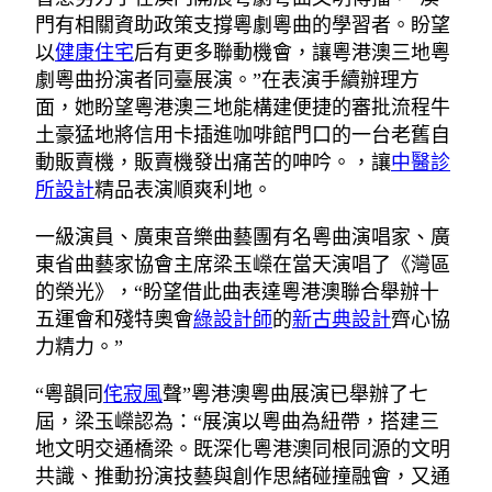
門有相關資助政策支撐粵劇粵曲的學習者。盼望
以
健康住宅
后有更多聯動機會，讓粵港澳三地粵
劇粵曲扮演者同臺展演。”在表演手續辦理方
面，她盼望粵港澳三地能構建便捷的審批流程牛
土豪猛地將信用卡插進咖啡館門口的一台老舊自
動販賣機，販賣機發出痛苦的呻吟。，讓
中醫診
所設計
精品表演順爽利地。
一級演員、廣東音樂曲藝團有名粵曲演唱家、廣
東省曲藝家協會主席梁玉嶸在當天演唱了《灣區
的榮光》，“盼望借此曲表達粵港澳聯合舉辦十
五運會和殘特奧會
綠設計師
的
新古典設計
齊心協
力精力。”
“粵韻同
侘寂風
聲”粵港澳粵曲展演已舉辦了七
屆，梁玉嶸認為：“展演以粵曲為紐帶，搭建三
地文明交通橋梁。既深化粵港澳同根同源的文明
共識、推動扮演技藝與創作思緒碰撞融會，又通