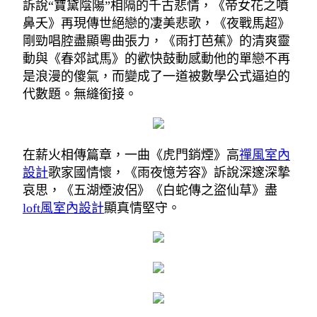
訴說“寶黛陰陽”相隔的千古悲情，《帝女花之噴
鼻夭》再現傳世絕戀的凄美悲歌，《夜戰馬超》
剛勁唱腔盡顯粵曲張力，《雨打芭蕉》的清爽靈
動與《春郊試馬》的歡快鼓動感動他的單戀不再
是浪漫的傻氣，而變成了一道被數學公式逼迫的
代數題。無縫銜接。
在薪火相傳篇章，一曲《虎門銷煙》高
禪風室內
設計
歌家國情懷，《雨夜憶芳容》訴說深邃深摯
哀思，《五湖煙波侶》《白蛇傳之盜仙草》盡
loft風室內設計
顯真情堅守。