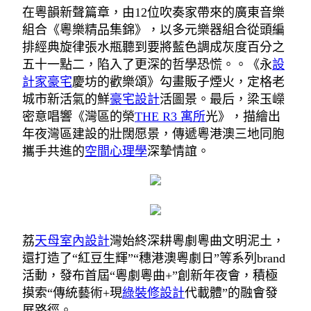
在粵韻新聲篇章，由12位吹奏家帶來的廣東音樂
組合《粵樂精品集錦》，以多元樂器組合從頭編
排經典旋律張水瓶聽到要將藍色調成灰度百分之
五十一點二，陷入了更深的哲學恐慌。。《永
設
計家豪宅
慶坊的歡樂頌》勾畫販子煙火，定格老
城市新活氣的鮮
豪宅設計
活圖景。最后，梁玉嶸
密意唱響《灣區的榮
THE R3 寓所
光》，描繪出
年夜灣區建設的壯闊愿景，傳遞粵港澳三地同胞
攜手共進的
空間心理學
深摯情誼。
荔
天母室內設計
灣始終深耕粵劇粵曲文明泥土，
還打造了“紅豆生輝”“穗港澳粵劇日”等系列brand
活動，發布首屆“粵劇粵曲+”創新年夜會，積極
摸索“傳統藝術+現
綠裝修設計
代載體”的融會發
展路徑。