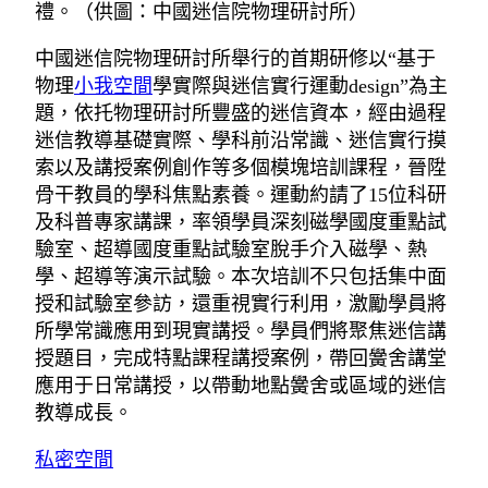
禮。（供圖：中國迷信院物理研討所）
中國迷信院物理研討所舉行的首期研修以“基于
物理
小我空間
學實際與迷信實行運動design”為主
題，依托物理研討所豐盛的迷信資本，經由過程
迷信教導基礎實際、學科前沿常識、迷信實行摸
索以及講授案例創作等多個模塊培訓課程，晉陞
骨干教員的學科焦點素養。運動約請了15位科研
及科普專家講課，率領學員深刻磁學國度重點試
驗室、超導國度重點試驗室脫手介入磁學、熱
學、超導等演示試驗。本次培訓不只包括集中面
授和試驗室參訪，還重視實行利用，激勵學員將
所學常識應用到現實講授。學員們將聚焦迷信講
授題目，完成特點課程講授案例，帶回黌舍講堂
應用于日常講授，以帶動地點黌舍或區域的迷信
教導成長。
私密空間