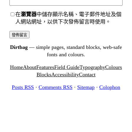
在
瀏覽器
中儲存顯示名稱、電子郵件地址及個
人網站網址，以供下次發佈留言時使用。
Dirtbag
— simple pages, standard blocks, web-safe
fonts and colours.
Home
About
Features
Field Guide
Typography
Colours
Blocks
Accessibility
Contact
Posts RSS
·
Comments RSS
·
Sitemap
·
Colophon