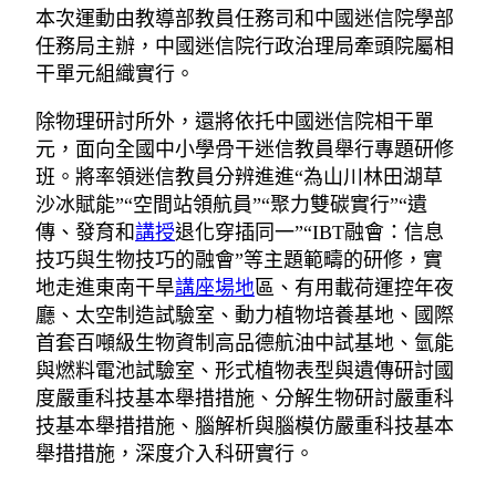
本次運動由教導部教員任務司和中國迷信院學部
任務局主辦，中國迷信院行政治理局牽頭院屬相
干單元組織實行。
除物理研討所外，還將依托中國迷信院相干單
元，面向全國中小學骨干迷信教員舉行專題研修
班。將率領迷信教員分辨進進“為山川林田湖草
沙冰賦能”“空間站領航員”“聚力雙碳實行”“遺
傳、發育和
講授
退化穿插同一”“IBT融會：信息
技巧與生物技巧的融會”等主題範疇的研修，實
地走進東南干旱
講座場地
區、有用載荷運控年夜
廳、太空制造試驗室、動力植物培養基地、國際
首套百噸級生物資制高品德航油中試基地、氫能
與燃料電池試驗室、形式植物表型與遺傳研討國
度嚴重科技基本舉措措施、分解生物研討嚴重科
技基本舉措措施、腦解析與腦模仿嚴重科技基本
舉措措施，深度介入科研實行。