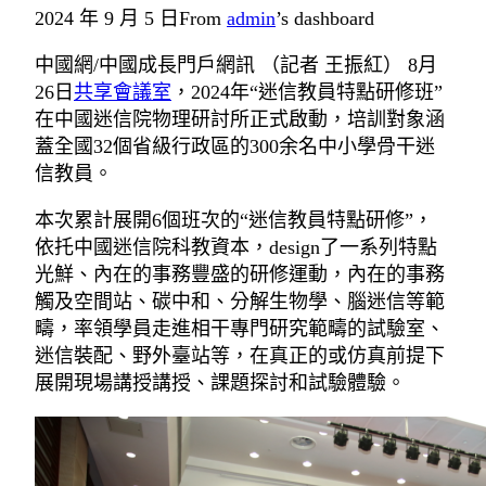
2024 年 9 月 5 日
From
admin
’s dashboard
中國網/中國成長門戶網訊 （記者 王振紅） 8月
26日
共享會議室
，2024年“迷信教員特點研修班”
在中國迷信院物理研討所正式啟動，培訓對象涵
蓋全國32個省級行政區的300余名中小學骨干迷
信教員。
本次累計展開6個班次的“迷信教員特點研修”，
依托中國迷信院科教資本，design了一系列特點
光鮮、內在的事務豐盛的研修運動，內在的事務
觸及空間站、碳中和、分解生物學、腦迷信等範
疇，率領學員走進相干專門研究範疇的試驗室、
迷信裝配、野外臺站等，在真正的或仿真前提下
展開現場講授講授、課題探討和試驗體驗。