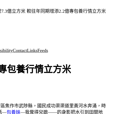
7.3億立方米 較往年同期增添2.2億專包養行情立方米
ibility
Contact
Links
Feeds
億專包養行情立方米
主產區焦作市武陟縣，國民成功渠渠道里黃河水奔涌，時
話—
包養妹
—我覺得兒媳——的身影把水引到田間地