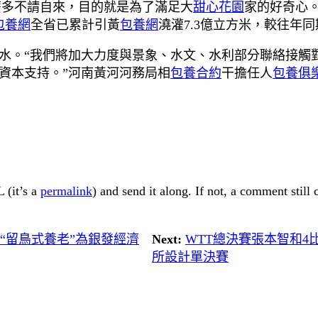
麼多不請自來，目的就是為了滿足大
甜心花園
家的好奇心。
包養網
全省已累計引黃
包養網
澆灌7.3億立方米，較往年同
水。“我們將加大力度與景象、水文、水利部分聯絡接觸
資本支持。”河南黃河河務局相
包養合約
干擔任人
包養俱
 (it’s a
permalink
) and send it along. If not, a comment still
 “留鳥式養老”為銀發經濟
Next:
WTT總決賽張本智和4
所設計單決賽