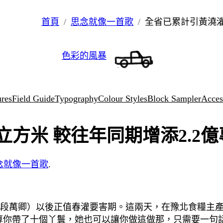
首頁
思念就像一首歌
全省已累計引黃澆灌
色彩的風暴
ures
Field Guide
Typography
Colour Styles
Block Sampler
Access
立方米 較往年同期增添2.2
念就像一首歌
.
君瑜 段萬卿）以後正值春灌要害期。這兩天，在豫北食糧
算你帶了十個丫鬟，她也可以讓你做這做那，只需要一句