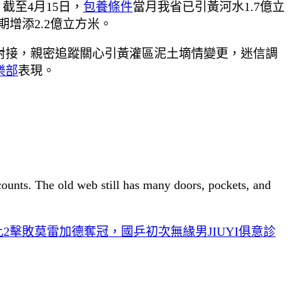
截至4月15日，
包養條件
當月我省已引黃河水1.7億立
期增添2.2億立方米。
對接，親密追蹤關心引黃灌區泥土墑情變更，迷信調
樂部
表現。
 counts. The old web still has many doors, pockets, and
比2擊敗莫雷加德奪冠，國乒初次無緣男JIUYI俱意診