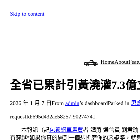
跳
Skip to content
至
主
要
內
容
Home
About
Feat
全省已累計引黃澆灌7.3億
2026 年 1 月 7 日
From
admin
’s dashboard
Parked in
思
requestId:695d432ae58257.90274741.
本報訊（記
包養網車馬費
者 譚勇 通信員 劉
有穿越“如果你真的遇到一個想折磨你的惡婆婆，就