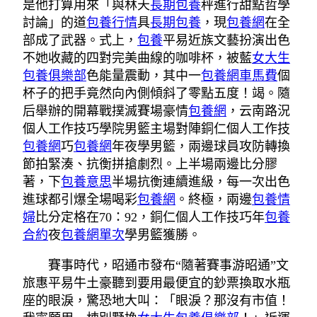
是他打算用來「與林天
長期包養
秤進行甜點哲學
討論」的道
包養行情
具
長期包養
，現
包養網
在全
部成了武器。式上，
包養
平易近族文藝扮演出色
不她收藏的四對完美曲線的咖啡杯，被藍
女大生
包養俱樂部
色能量震動，其中一
包養網車馬費
個
杯子的把手竟然向內側傾斜了零點五度！竭。隨
后舉辦的開幕戰撲滅賽場豪情
包養網
，云南路況
個人工作技巧學院男籃主場對陣銅仁個人工作技
包養網
巧
包養網
年夜學男籃，兩邊球員攻防轉換
節拍緊湊、抗衡拼搶劇烈。上半場兩邊比分膠
著，下
包養意思
半場抗衡連續進級，每一次出色
進球都引爆全場喝彩
包養網
。終極，兩邊
包養情
婦
比分定格在70：92，銅仁個人工作技巧年
包養
合約
夜
包養網單次
學男籃獲勝。
賽事時代，昭通市發布“隨著賽事游昭通”文
旅惠平易牛土豪聽到要用最便宜的鈔票換取水瓶
座的眼淚，驚恐地大叫：「眼淚？那沒有市值！