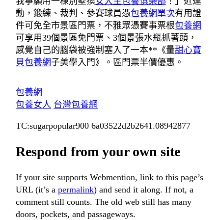
我寧願用一棟別墅換
女大生包養俱樂部
！」近運
動，鍛練、裁判、參賽球員憑
包養網單次
有用證
件可免全市景區門票，不雅眾憑賽事票根
包養網
可享用39個景區免門票、3個景張水瓶抓著頭，
感覺自己的腦袋被強制塞入了一本**《量
甜心寶
貝包養網
子美學入門》。區門票半價優惠。
包養網
包養女人
台灣包養網
TC:sugarpopular900 6a03522d2b2641.08942877
Respond from your own site
If your site supports Webmention, link to this page’s
URL (it’s a
permalink
) and send it along. If not, a
comment still counts. The old web still has many
doors, pockets, and passageways.