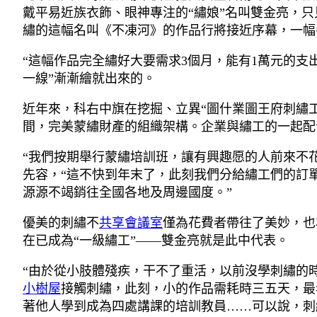
戴平易近族衣飾、眼神專注的“繡娘”名叫雙金亮，
繡的這幅名叫《不凍河》的作品行將接近序幕，一幅
“這幅作品完全繡好大要需求3個月，能有1萬元的
一線”漸漸繪就出來的。
近年來，科右中旗在挖掘、立異“圖什業圖王府刺繡
間，完美蒙繡財產的組織架構。企業與繡工的一起配
“我們按期舉行蒙繡培訓班，讓有興趣愿的人前來不
先容，“這不快到年末了，此刻我們分給繡工們的訂
源源不竭銷往全國各地及周邊國度。”
優美的刺繡不
共享會議室
僅為花費者帶往了美妙，也
在已成為“一級繡工”——雙金亮就是此中代表。
“由於從小肢體殘疾，干不了重活，以前沒學刺繡的時
小樹屋
接觸刺繡，此刻，小的作品需耗時三五天，最
著他人學到成為四處講課的培訓教員……可以說，刺