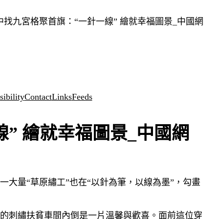
找九宮格聚首旗：“一針一線” 繪就幸福圖景_中國網
ibility
Contact
Links
Feeds
” 繪就幸福圖景_中國網
大量“草原繡工”也在“以針為筆，以線為墨”，勾畫
的刺繡扶貧車間內倒是一片溫馨與歡喜。面前這位穿