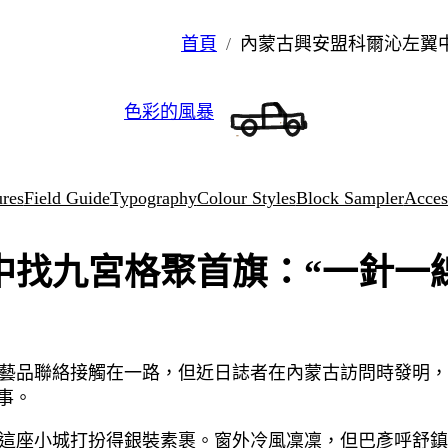
首頁
內蒙古興安盟科爾沁左翼中
色彩的風暴
ures
Field Guide
Typography
Colour Styles
Block Sampler
Access
找九宮格聚首旗：“一針一線
藝品聯絡接觸在一路，但近日誌者在內蒙古訪問時發明，一
事。
這座小城打扮得銀裝素裹。窗外冷風凜凜，但巴彥呼舒鎮