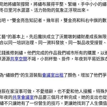
只見她將繡架撐開，將繡布展得平整、緊繃，手中小小的
冬日里河水潺潺、活力勃勃的氣象正浮現出來。
支出吧。”雙金亮告知記者。幾年前，雙金亮和科右中旗的
工藝”的基本上，先后攙扶成立了沃爾墩刺繡財產成長無
合以同一培訓治理、同一資料發放、同一製品收受接管、
花錢進修刺繡。他們完成的作品我們城市所有的購置，以
單源源
共享空間
不竭，小到杯墊、掛件，年夜到平易近族
為“繡娘們”的生涯裝點
會議室出租
了顏色，增加了他們爭
辰在家沒事可做，不愛措辭，也不愛和他人接觸，特殊外向
年夜的
共享會議室
作品要三個月才幹完成，她的支出也從
繡不只讓她有了一份營生的技巧，更讓她找到了人生價值