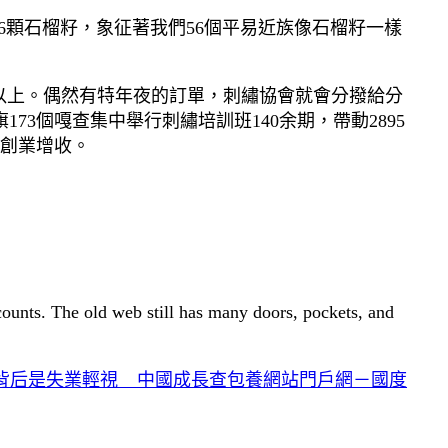
6顆石榴籽，象征著我們56個平易近族像石榴籽一樣
以上。偶然有特年夜的訂單，刺繡協會就會分撥給分
3個嘎查集中舉行刺繡培訓班140余期，帶動2895
創業增收。
 counts. The old web still has many doors, pockets, and
后是失業輕視 _ 中國成長查包養網站門戶網－國度