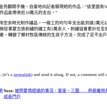
金亮翻開手機，自豪地向記者展現她的作品：“這里面有5
作品能帶來近10萬元的支出。”
應用空余時光制作繡品，一級工的均勻年支出能到達2萬元
從事蒙古族刺繡的繡工有2萬余人，刺繡協會累計在全旗17
產，轉變了鄉村牧區傳統的生孩子方法，完成了足不出戶
 (it’s a
permalink
) and send it along. If not, a comment still
網
Next:
被問愛情經過的事況、星座、三圍……奇葩僱用背
成長門戶