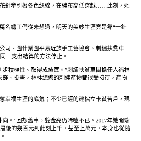
繡花針牽引著各色絲線，在繡布高低穿越……此刻，她
數萬名繡工們從未想過，明天的美妙生涯竟是靠“一針
限公司、圖什業圖平易近族手工藝協會、刺繡扶貧車
同一支出結算的方法停止。
進步積極性、取得成績感。”刺繡扶貧車間擔任人福林
衣飾、掛畫，林林總總的刺繡產物都很受接待，產物
奪幸福生涯的底氣；不少已經的建檔立卡貧苦戶，現
。”回想舊事，雙金亮仍唏噓不已。2017年她開端
最後的幾百元到此刻上千，甚至上萬元，本身也從隨
。