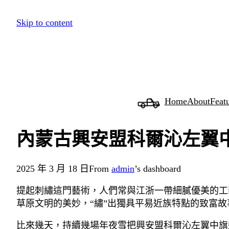
跳
Skip to content
至
主
要
內
容
Home
About
Feat
內蒙古興安盟科爾沁左翼中
2025 年 3 月 18 日
From
admin
’s dashboard
提起刺繡這門藝術，人們常與江浙一帶細膩優美的工
草原文明的美妙，“繡”出獨具平易近族特點的致富故
比來幾天，持續幾場年夜雪把興安盟科爾沁左翼中旗