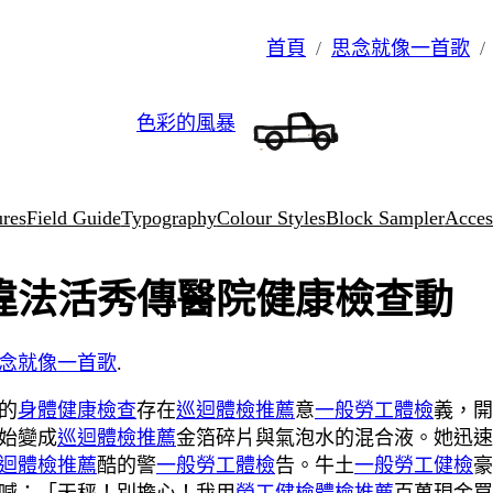
首頁
思念就像一首歌
色彩的風暴
ures
Field Guide
Typography
Colour Styles
Block Sampler
Access
違法活秀傳醫院健康檢查動
念就像一首歌
.
的
身體健康檢查
存在
巡迴體檢推薦
意
一般勞工體檢
義，開
始變成
巡迴體檢推薦
金箔碎片與氣泡水的混合液。她迅速
迴體檢推薦
酷的警
一般勞工體檢
告。牛土
一般勞工健檢
豪