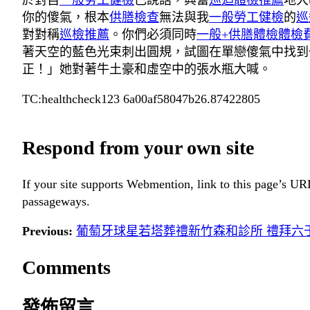
於對自
一般勞工健檢
己說話，興奮
巡迴體檢推薦
地大
你的傻氣，根本
供膳檢查
無法與我
一般勞工健檢
的
巡
對對稱
巡檢推薦
。你們必須同時
一般+供膳體檢
體檢
著天空的藍色光束刺出圓規，試圖在單戀傻氣中找到
正！」她對著牛土豪和虛空中的張水瓶大喊。
TC:healthcheck123 6a00af58047b26.87422805
Respond from your own site
If your site supports Webmention, link to this page’s URL
passageways.
Previous:
葡萄牙球星若塔葬禮新竹森和診所 禮拜六
Comments
發佈留言