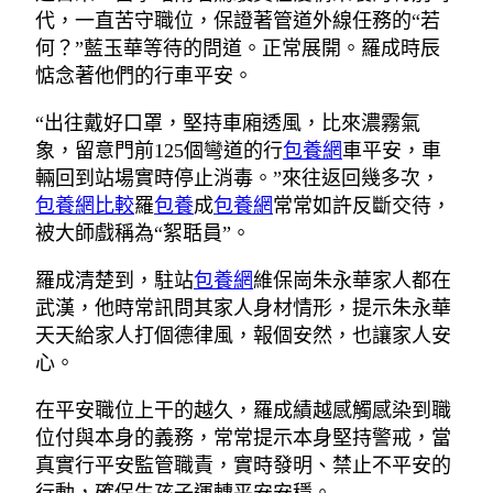
代，一直苦守職位，保證著管道外線任務的“若
何？”藍玉華等待的問道。正常展開。羅成時辰
惦念著他們的行車平安。
“出往戴好口罩，堅持車廂透風，比來濃霧氣
象，留意門前125個彎道的行
包養網
車平安，車
輛回到站場實時停止消毒。”來往返回幾多次，
包養網比較
羅
包養
成
包養網
常常如許反斷交待，
被大師戲稱為“絮聒員”。
羅成清楚到，駐站
包養網
維保崗朱永華家人都在
武漢，他時常訊問其家人身材情形，提示朱永華
天天給家人打個德律風，報個安然，也讓家人安
心。
在平安職位上干的越久，羅成績越感觸感染到職
位付與本身的義務，常常提示本身堅持警戒，當
真實行平安監管職責，實時發明、禁止不平安的