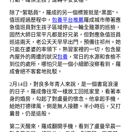
行動，確保生孩子運轉平安安穩。
除了“絮聒員”，羅成的另一個標簽就是“黑面”。
值班經過歷程中，
包養平台推薦
羅成城市帶著應
急值班員對生孩子區域停止一輪全籠罩的巡檢，
固然大師日常平凡都是好兄弟，但對應急值班員
巡這兩天，老公天天早早出門，預備往祁州。她
只能在婆婆的率領下，熟習家裡的一切，包含屋
內屋外的周遭的狀況
包養
，常日的水源和食檢不
到位的處所，哪怕只是一個小細節沒察看到，羅
成會絕不客套地批駁。
2月14日，對良多年青人來說，是一個書寫浪漫
的日子。羅成像往常一樣放工回抵家里，看著本
身的婚房，勾起了對盧曼的懷念。他拿起手機，
給她打德律風，倒是無人接聽。半小時后，又打
曩昔，仍是這般。
第二天醒來，羅成翻開手機，看到了盧曼早晨一