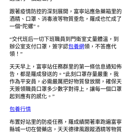
跟著疫情防控的深刻展開，富寧站應急藥箱里的
酒精、口罩、消毒液等物質垂危，羅成也忙成了
一個“陀螺”。
“交代班后一切下班職員到門衛室丈量體溫，到
辦公室支付口罩，簽字認
包養網
領，不答應代
領！”
天天早上，富寧站任務群里的第一條信息通知佈
告，都是羅成發送的。“此刻口罩存量嚴重，我
作為平安員，必需嚴厲把好物質發放關，確保天
天簽領職員口罩多少數字對得上，讓每一個口罩
起到應有的感化。”
包養行情
布置好站里的防疫任務，羅成績開著車跑遍富寧
縣城一切在營藥店，天天德律風跟蹤酒精等物質