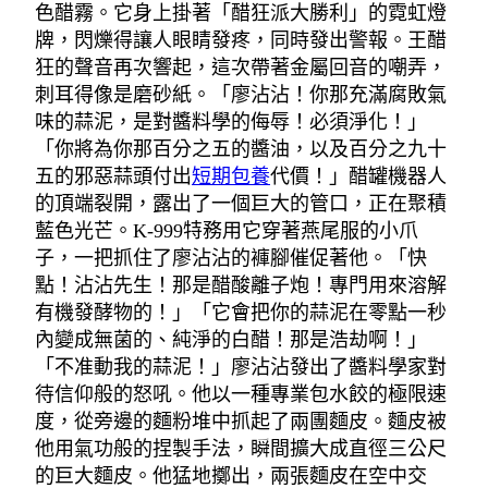
色醋霧。它身上掛著「醋狂派大勝利」的霓虹燈
牌，閃爍得讓人眼睛發疼，同時發出警報。王醋
狂的聲音再次響起，這次帶著金屬回音的嘲弄，
刺耳得像是磨砂紙。「廖沾沾！你那充滿腐敗氣
味的蒜泥，是對醬料學的侮辱！必須淨化！」
「你將為你那百分之五的醬油，以及百分之九十
五的邪惡蒜頭付出
短期包養
代價！」醋罐機器人
的頂端裂開，露出了一個巨大的管口，正在聚積
藍色光芒。K-999特務用它穿著燕尾服的小爪
子，一把抓住了廖沾沾的褲腳催促著他。「快
點！沾沾先生！那是醋酸離子炮！專門用來溶解
有機發酵物的！」「它會把你的蒜泥在零點一秒
內變成無菌的、純淨的白醋！那是浩劫啊！」
「不准動我的蒜泥！」廖沾沾發出了醬料學家對
待信仰般的怒吼。他以一種專業包水餃的極限速
度，從旁邊的麵粉堆中抓起了兩團麵皮。麵皮被
他用氣功般的捏製手法，瞬間擴大成直徑三公尺
的巨大麵皮。他猛地擲出，兩張麵皮在空中交