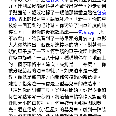
好，連測量尺都顫抖著不敢發出聲音。她走到何
手殘面前，輕蔑地掃了一眼他那輛垂直貼在
包養
網站
牆上的掀背車，語氣冰冷。「新手，你的車
技像一團混亂的毛線球。你污染了泊車維度的純
粹性。」「但你的後視鏡貼紙——
包養app
『永
不放棄』，讓我看到了一絲愚蠢的勇氣。」車影
大人突然掏出一個像是遙控器的裝置，對著何手
殘的車子按了一下。何手殘的車子從牆上脫落，
在空中旋轉了一百八十度，穩穩地停在了地面上
的一個停車格中。這次，夾角是——零度。「你
被分配給我的泊車學徒了。如果泊車是一種宗
教，你就是那個連方向盤都沒摸過的新信徒。」
她指了指旁邊一輛像是巨型嬰兒車的改造車：
「這是你的訓練工具，從現在開始，你得學會如
何在零點零零一秒內，將這輛車精準停入對面的
針眼大小的車位裡。」何手殘看著那輛閃閃發
光、還在播放《小星星》的嬰兒車，感到一陣眩