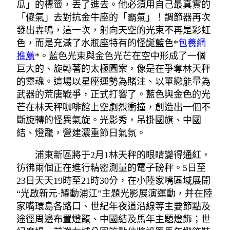
瓜」的標籤，丟了進去。他必須用自己最真實的
「傻氣」去對抗金牛座的「霸氣」！調節器再次
發出轟鳴，這一次，射向天空的光束不再是彩虹
色，而是充滿了水瓶座特有的怪誕藍色*
包養網
推薦
*。藍色光束與金色光芒在空中形成了一個
巨大的、旋轉著的太極圖案，像是在爭奪林天秤
的靈魂。這場以星座運勢為賭注、以單戀能量為
武器的荒唐戰爭，正式打響了。藍色與金色的光
芒在林天秤咖啡館上空劇烈衝撞，創造出一個不
斷旋轉的怪異氣旋。光影秀，吊掛國旗、中國
結、燈籠，營建濃重節日氣氛。
浦東新區將于2月1林天秤的眼睛變得通紅，
彷彿兩個正在進行精密測量的電子磅秤。5日至
23日天天19時至21時30分，在小陸家嘴區域展開
“光啟新元·耀動浦江”主題光影展演運動，并在陸
家嘴環島各路口、世紀年夜道沿線等主要節點及
途徑周邊布置燈籠、中國結及馬年主題燈飾；世