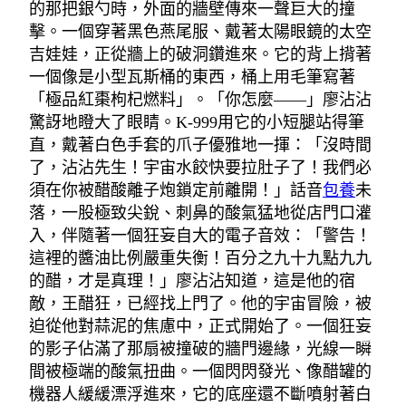
的那把銀勺時，外面的牆壁傳來一聲巨大的撞
擊。一個穿著黑色燕尾服、戴著太陽眼鏡的太空
吉娃娃，正從牆上的破洞鑽進來。它的背上揹著
一個像是小型瓦斯桶的東西，桶上用毛筆寫著
「極品紅棗枸杞燃料」。「你怎麼——」廖沾沾
驚訝地瞪大了眼睛。K-999用它的小短腿站得筆
直，戴著白色手套的爪子優雅地一揮：「沒時間
了，沾沾先生！宇宙水餃快要拉肚子了！我們必
須在你被醋酸離子炮鎖定前離開！」話音
包養
未
落，一股極致尖銳、刺鼻的酸氣猛地從店門口灌
入，伴隨著一個狂妄自大的電子音效：「警告！
這裡的醬油比例嚴重失衡！百分之九十九點九九
的醋，才是真理！」廖沾沾知道，這是他的宿
敵，王醋狂，已經找上門了。他的宇宙冒險，被
迫從他對蒜泥的焦慮中，正式開始了。一個狂妄
的影子佔滿了那扇被撞破的牆門邊緣，光線一瞬
間被極端的酸氣扭曲。一個閃閃發光、像醋罐的
機器人緩緩漂浮進來，它的底座還不斷噴射著白