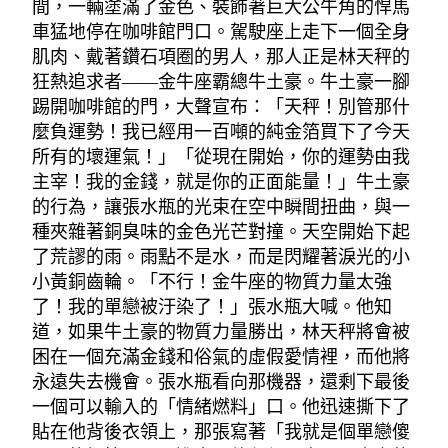
間，一輛塗滿了金色、裝飾著巨大公牛角的悍馬
車猛地停在咖啡館門口。駕駛座上走下一個全身
肌肉、戴著鑽石項圈的男人，那人正是林天秤的
狂熱追求者——金牛座霸總牛土豪。牛土豪一腳
踢開咖啡館的門，大聲宣布：「天秤！別管那什
麼負運勢！我已經用一百噸的純金箔買下了今天
所有的壞運氣！」「從現在開始，你的運勢由我
主宰！我的金錢，就是你的正面能量！」牛土豪
的行為，讓張水瓶的光束在空中瞬間扭曲，與一
種夾雜著銅臭味的金色光芒對撞。天空開始下起
了荒謬的雨。雨點不是水，而是閃耀著淚光的小
小黃銅齒輪。「不行！金牛座的物質力量太強
了！我的單戀被汙染了！」張水瓶大喊。他知
道，如果牛土豪的物質力量勝出，林天秤將會被
困在一個充滿金錢和俗氣的虛假愛情裡，而他將
永遠失去機會。張水瓶看向那機器，還剩下最後
一個可以輸入的「情緒燃料」口。他迅速撕下了
貼在他背後衣領上，那張寫著「我就是個單戀傻