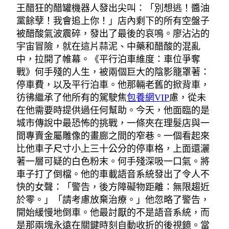
王醋狂的醋罐機器人發出尖叫：「別想逃！醬油
黨餘孽！我會追上你！」店內剩下的所有空盤子
被醋酸氣波震碎，發出了最後的哀鳴。廖沾沾的
宇宙冒險，就在這片蒜泥、中藥和醋酸的混亂
中，拉開了帷幕。《平行泊車維度：車位爭奪
戰》何手殘的人生，被兩個巨大的陰影籠罩著：
停車費，以及平行泊車。他那輛老舊的掀背車，
彷彿繼承了他所有的駕駛焦
包養網VIP
慮，從未
在他需要時提供過任何幫助。今天，他面臨的是
城市傳說中最恐怖的挑戰，一條夾在理髮店與一
間專賣金屬雕像的畫廊之間的窄巷。一個看起來
比他車子尺寸小上三十公分的停車格，上面還灑
著一層可疑的白色粉末。何手殘深吸一口氣。將
車子打了倒檔。他的車載語音系統發出了令人不
快的女聲：「警告，後方障礙物距離：無限趨近
於零。」「請考慮放棄治療。」他忽略了警告，
開始緩慢地倒車。他最討厭的不是語音系統，而
是那兩塊永遠在關鍵時刻自動收折的後視鏡。當