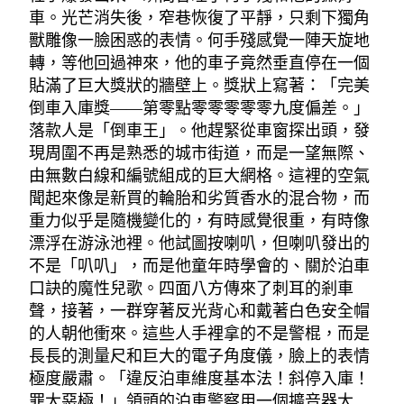
車。光芒消失後，窄巷恢復了平靜，只剩下獨角
獸雕像一臉困惑的表情。何手殘感覺一陣天旋地
轉，等他回過神來，他的車子竟然垂直停在一個
貼滿了巨大獎狀的牆壁上。獎狀上寫著：「完美
倒車入庫獎——第零點零零零零零九度偏差。」
落款人是「倒車王」。他趕緊從車窗探出頭，發
現周圍不再是熟悉的城市街道，而是一望無際、
由無數白線和編號組成的巨大網格。這裡的空氣
聞起來像是新買的輪胎和劣質香水的混合物，而
重力似乎是隨機變化的，有時感覺很重，有時像
漂浮在游泳池裡。他試圖按喇叭，但喇叭發出的
不是「叭叭」，而是他童年時學會的、關於泊車
口訣的魔性兒歌。四面八方傳來了刺耳的剎車
聲，接著，一群穿著反光背心和戴著白色安全帽
的人朝他衝來。這些人手裡拿的不是警棍，而是
長長的測量尺和巨大的電子角度儀，臉上的表情
極度嚴肅。「違反泊車維度基本法！斜停入庫！
罪大惡極！」領頭的泊車警察用一個擴音器大