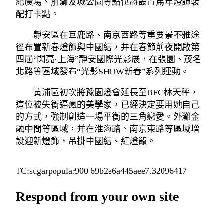
紀廣場、前灘友城公園等點位將設置馬年燈飾裝
配打卡點。
靜安區在巨鹿路、南京西路等重要景不雅途
徑布置新春燈飾與中國結，并在春節前夜開啟第
四屆“閃亮·上海”靜安國際光影展，在張園、茂名
北路等區域發布“光影SHOW新春”系列運動。
黃浦區初次將豫園燈會延長至BFC林天秤，
這位被失衡逼瘋的美學家，已經決定要用她自己
的方式，強制創造一場平衡的三角戀愛。外灘金
融中間等區域，并在淮海路、南京東路等區域增
設迎新燈飾，吊掛中國結、紅燈籠。
TC:sugarpopular900 69b2e6a445aee7.32096417
Respond from your own site