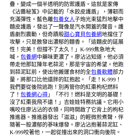
疊，變成一個半透明的防禦護盾。這就是家傳
《沾醬秘笈》中記載的「水餃皮護盾」，薄韌而
充滿彈性。藍色離
包養女人
子炮光束猛烈地擊中
麵皮護盾，發出了一聲像是汽水開蓋的聲音。護
盾劇烈震動，但奇蹟般
甜心寶貝包養網
地擋住了
攻擊，只是散發出濃郁的麵香。「這麵皮的延展
性！完美！但撐不了太久！」K-999焦急地大
喊，
包養網
中藥味更濃了。廖沾沾知道，他必須
帶走他那缸陳年老蒜泥，那是宇宙的希望。他跑
到蒜泥缸前，使出他搬運食材的全
包養軟體
部力
量，將那口比他還胖的缸抱起。「走！K-999！
我們要從後院逃跑！別再管你的紅棗枸杞燃料
了！
包養網心得
」「不行！燃料是文明的基礎！
沒了紅棗我飛不遠！」吉娃娃特務抗議。它用小
嘴咬住廖沾沾的衣領，同時開啟了它背上的枸杞
推進器。推進器發出「滋滋」的輕微煎煮聲，伴
隨著一股濃郁的蔘味爆發。廖沾沾抱著蒜泥缸、
K-999咬著他，一起從撞出來的洞口衝向後院。