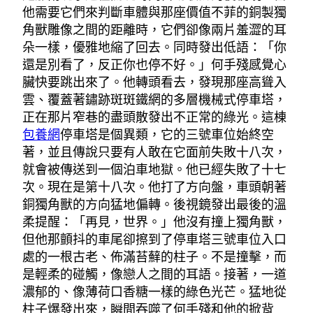
他需要它們來判斷車體與那座價值不菲的銅製獨
角獸雕像之間的距離時，它們卻像兩片羞澀的耳
朵一樣，優雅地縮了回去。同時發出低語：「你
還是別看了，反正你也停不好。」何手殘感覺心
臟快要跳出來了。他轉頭看去，發現那座高聳入
雲、覆蓋著鏽跡斑斑鐵網的多層機械式停車塔，
正在那片窄巷的盡頭散發出不正常的綠光。這棟
包養網
停車塔是個異類，它的三號車位始終空
著，並且傳說只要有人敢在它面前失敗十八次，
就會被傳送到一個泊車地獄。他已經失敗了十七
次。現在是第十八次。他打了方向盤，車頭朝著
銅獨角獸的方向猛地偏轉。後視鏡發出最後的溫
柔提醒：「再見，世界。」他沒有撞上獨角獸，
但他那顫抖的車尾卻擦到了停車塔三號車位入口
處的一根古老、佈滿苔蘚的柱子。不是撞擊，而
是輕柔的碰觸，像戀人之間的耳語。接著，一道
濃郁的、像薄荷口香糖一樣的綠色光芒。猛地從
柱子爆發出來，瞬間吞噬了何手殘和他的掀背