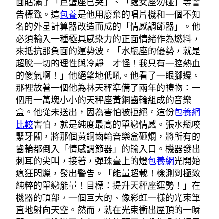
面貼滿了「巨蟹座已哭」、「處女座勿碰」等警
告標籤。這
包養
是他用廢棄的唱片機和一個不知
名的外星計算器改造而成的「情感調節器」。他
必須輸入一種極具感染力的正面情緒作為燃料，
來抵抗那負面的運勢波。「水瓶座的優勢，就是
超脫一切的理性與冷靜…才怪！我只有一腔熱血
的傻氣啊！」他絕望地低吼。他看了一眼腳邊。
那裡放著一個他為林天秤準備了兩年的禮物：一
個用一萬塊小小的天秤座黃銅齒輪組成的音樂
盒。他從未送出，因為害怕被拒絕。這份
包養網
比較
害怕，就是純度最高的單戀情感。張水瓶咬
緊牙關，將那個黃銅齒輪音樂盒砸爛，將所有的
齒輪都倒入「情感調節器」的輸入口。機器發出
刺耳的尖叫，接著，彈珠臺上的燈
包養網
光開始
瘋狂閃爍，發出警告。「能量超載！檢測到極致
純粹的單戀能量！目標：提升天秤座運勢！」在
機器的頂部，一個巨大的、像彩虹一樣的光束筆
直地射向天空。然而，就在光束衝出屋頂的一瞬