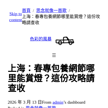
跳
首頁
思念就像一首歌
Skip to
至
上海：春專包養網節哪里能賞燈？這份攻
content
主
略請查收
要
內
色彩的風暴
容
上海：春專包養網節哪
里能賞燈？這份攻略請
查收
2026 年 3 月 13 日
From
admin
’s dashboard