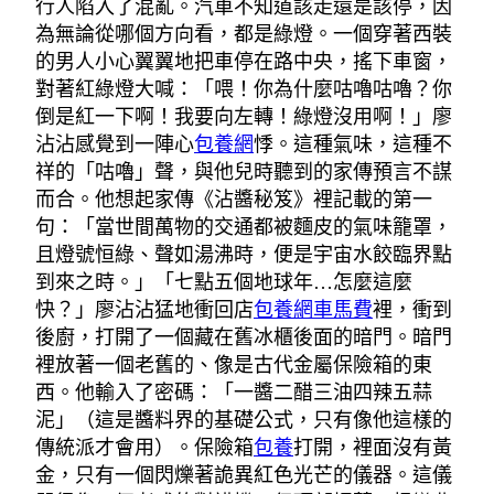
行人陷入了混亂。汽車不知道該走還是該停，因
為無論從哪個方向看，都是綠燈。一個穿著西裝
的男人小心翼翼地把車停在路中央，搖下車窗，
對著紅綠燈大喊：「喂！你為什麼咕嚕咕嚕？你
倒是紅一下啊！我要向左轉！綠燈沒用啊！」廖
沾沾感覺到一陣心
包養網
悸。這種氣味，這種不
祥的「咕嚕」聲，與他兒時聽到的家傳預言不謀
而合。他想起家傳《沾醬秘笈》裡記載的第一
句：「當世間萬物的交通都被麵皮的氣味籠罩，
且燈號恒綠、聲如湯沸時，便是宇宙水餃臨界點
到來之時。」「七點五個地球年…怎麼這麼
快？」廖沾沾猛地衝回店
包養網車馬費
裡，衝到
後廚，打開了一個藏在舊冰櫃後面的暗門。暗門
裡放著一個老舊的、像是古代金屬保險箱的東
西。他輸入了密碼：「一醬二醋三油四辣五蒜
泥」（這是醬料界的基礎公式，只有像他這樣的
傳統派才會用）。保險箱
包養
打開，裡面沒有黃
金，只有一個閃爍著詭異紅色光芒的儀器。這儀