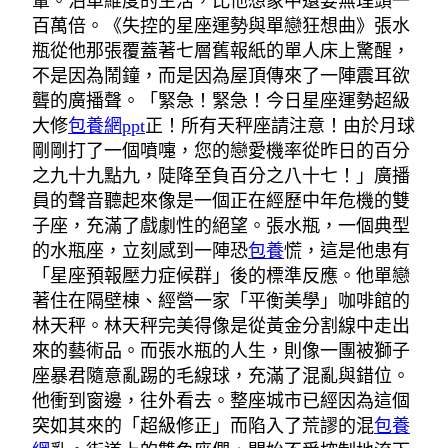
暈。泊車維度的生活，比他想象中還要無理頭一
百萬倍。《失控的星座運勢與單戀狂想曲》張水
瓶從他那張覆蓋著七層舊報紙的單人床上驚醒，
不是因為鬧鐘，而是因為屋頂傳來了一陣震耳欲
聾的廣播聲。「緊急！緊急！今日星座運勢超級
大修
包養網ppt
正！所有天秤座請注意！由於月球
剛剛打了一個噴嚏，您的戀愛機率從昨日的百分
之九十九點九，陡降至負百分之八十七！」廣播
員的聲音聽起來像是一個正在經歷中年危機的雙
子座，充滿了戲劇性的絕望。張水瓶，一個典型
的水瓶座，立刻感到一陣恐
包養
慌，這是他患有
「星座預報壓力症候群」後的標準反應。他單戀
著住在隔壁棟、經營一家「平衡美學」咖啡館的
林天秤。林天秤完美得像是從黃金分割線中走出
來的藝術品。而張水瓶的人生，則像一團被獅子
座暴君隨意亂踢的毛線球，充滿了混亂與錯位。
他衝到窗邊，往外看去。整座城市已經因為這個
突如其來的「超級修正」而陷入了荒謬的混
包養