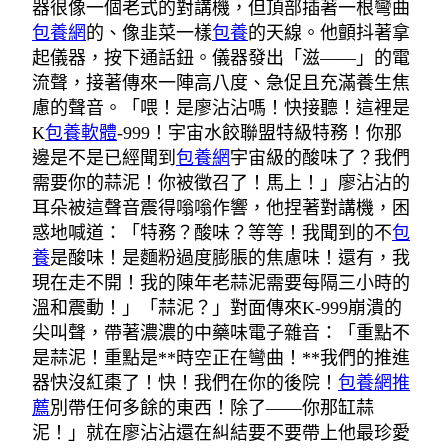
器很像一個老式的對講機，但頂部插著一根彎曲
包養網
的、像韭菜一樣
包養
的天線。他顫抖著拿
起儀器，按下通話鈕。儀器發出「滋——」的電
流聲，接著傳來一陣高八度、急促且充滿養生焦
慮的聲音。「喂！是廖沾沾嗎！快接聽！這裡是
K
包養軟體
-999！宇宙水餃聯盟特級特務！你那
邊是不是已經聞到
包養網
宇宙級的酸味了？我們
需要你的蒜泥！你被徵召了！馬上！」廖沾沾的
耳朵被這聲音震得嗡嗡作響，他捏著對講機，困
惑地喊道：「特務？酸味？等等！我聞到的不
包
養
是酸味！是麵粉過度膨脹的焦慮味！還有，我
現在走不開！我的陳年老蒜泥需要每隔三小時的
溫和震動！」「蒜泥？」對面傳來K-999崩潰的
尖叫聲，帶著濃濃的中藥味電子雜音：「重點不
是蒜泥！重點是**時空正在彎曲！**我們的推進
器快沒紅棗了！快！我們在你的後院！
包養網推
薦
別帶任何多餘的東西！除了——你那缸蒜
泥！」就在廖沾沾還在糾結要不要帶上他最珍愛