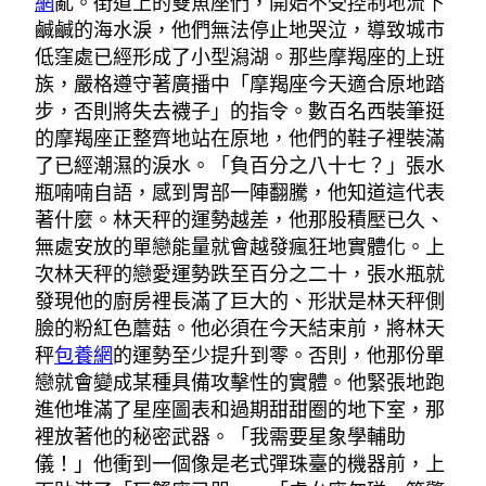
網
亂。街道上的雙魚座們，開始不受控制地流下
鹹鹹的海水淚，他們無法停止地哭泣，導致城市
低窪處已經形成了小型潟湖。那些摩羯座的上班
族，嚴格遵守著廣播中「摩羯座今天適合原地踏
步，否則將失去襪子」的指令。數百名西裝筆挺
的摩羯座正整齊地站在原地，他們的鞋子裡裝滿
了已經潮濕的淚水。「負百分之八十七？」張水
瓶喃喃自語，感到胃部一陣翻騰，他知道這代表
著什麼。林天秤的運勢越差，他那股積壓已久、
無處安放的單戀能量就會越發瘋狂地實體化。上
次林天秤的戀愛運勢跌至百分之二十，張水瓶就
發現他的廚房裡長滿了巨大的、形狀是林天秤側
臉的粉紅色蘑菇。他必須在今天結束前，將林天
秤
包養網
的運勢至少提升到零。否則，他那份單
戀就會變成某種具備攻擊性的實體。他緊張地跑
進他堆滿了星座圖表和過期甜甜圈的地下室，那
裡放著他的秘密武器。「我需要星象學輔助
儀！」他衝到一個像是老式彈珠臺的機器前，上