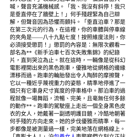
喊，聲音充滿機械感。「我、我沒有斜停！我只
是垂直停在了牆壁上！」何手殘趕緊為自己辯
解，但聲音因為恐懼而顫抖。「垂直泊車？那是
在第三次元的行為，在這裡，你的車體與停車線
的夾角是——八十九點七度！按照維度法則，你
必須接受懲罰！」懲罰的內容是：無限次觀看一
部名為**《新手泊車七百次失敗集錦》的紀錄
片，直到哭泣為止。就在這時，一輛像是從科幻
電影裡開出來的黑色跑車，優雅地從網格的邊緣
漂移而過。跑車的輪胎發出令人陶醉的摩擦聲，
它以一種近乎蔑視重力的姿態，精準地停進了一
個只有它車身尺寸寬度的停車格中。那泊車的過
程就像一場舞蹈，流暢、完美，且毫無任何多餘
的動作**。跑車的駕駛座上走出一個全身黑色皮
衣的女人，她戴著一副透明護目鏡，冷酷地朝著
何手殘的方向走來。她的步伐優雅而精準，每一
步都像是被測量過一樣，完美地落在網格線上。
「車影大人！」泊
包養女人
車警察們立刻立正站