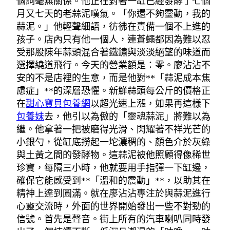
個詞毫無關係。他正在對著一缸已經發酵了七個
月又七天的老蒜泥嘆氣。「你還不夠靈動，我的
蒜泥。」他輕聲細語，彷彿在責備一個不上進的
孩子。店內只有他一個人，連蒼蠅都因為難以忍
受那股陳年蒜頭混合著鐵鏽與淡淡絕望的味道而
選擇繞道飛行。今天的營業額是：零。廖沾沾不
安的不是店裡的生意，而是他對**「蒜泥成本焦
慮症」**的深層恐懼。新鮮蒜頭每公斤的價格正
在
甜心寶貝包養網
以超光速上漲，如果再這樣下
包養妹
去，他引以為傲的「靈魂蒜泥」將難以為
繼。他拿著一把被磨得光滑、閃耀著不祥光芒的
小銀勺，從缸底撈起一坨濃稠的、顏色介於灰綠
與土黃之間的發酵物。這蒜泥被他照顧得像稀世
珍寶，每隔三小時，他就要用手指彈一下缸邊，
確保它能感受到**「溫和的震動」**，以助其在
精神上達到圓滿。就在廖沾沾專注於與蒜泥進行
心靈交流時，外面的世界開始發出一些不對勁的
信號。首先是聲音。街上所有的汽車喇叭同時發