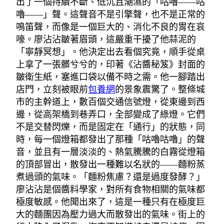
出了一個持續不斷、低沉且潮濕的「咕嚕——咕
嚕——」聲。這聲音不是引擎聲，也不是正常的
鳴笛聲，而像是一個巨大的、消化不良的胃在哀
嚎。廖沾沾皺著眉頭，這嚴重干擾了他蒜泥的
「寧靜冥想」。他決定出去看個究竟，順手從桌
上拿了一張髒兮兮的，印著《沾醬秘笈》封面的
皺衛生紙，塞進口袋以備不時之需。他一腳踏出
店門，立刻被眼前
包養網
的景象震驚了。整條城
市的主幹道上，數百個交通信號燈，從東邊到西
邊，從高架橋到巷弄口，全部變成了綠燈。它們
不是交替閃爍，而是固定在「通行」的狀態，同
時，每一個燈箱都發出了那種「咕嚕咕嚕」的聲
音，並且有一層淡淡的、熱氣騰騰的白霧從燈箱
的頂部冒出，散發出一種難以名狀的——麵粉蒸
煮過頭的氣味。「麵粉焦慮？還是過度發酵？」
廖沾沾是個醬料學家，對所有食物相關的氣味都
極度敏感。他聞出來了，這是一種只有在極度巨
大的麵團因為壓力過大而散發出的氣味。街上的