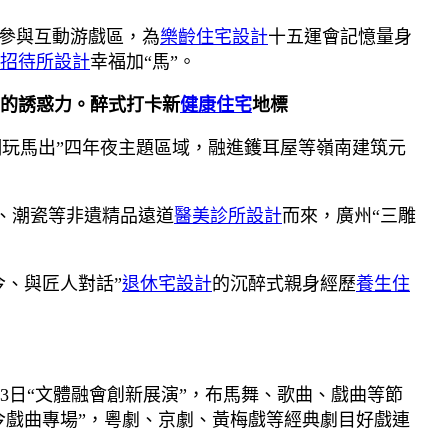
參與互動游戲區，為
樂齡住宅設計
十五運會記憶量身
招待所設計
幸福加“馬”。
的誘惑力。醉式打卡新
健康住宅
地標
“潮玩馬出”四年夜主題區域，融進鑊耳屋等嶺南建筑元
、潮瓷等非遺精品遠道
醫美診所設計
而來，廣州“三雕
今、與匠人對話”
退休宅設計
的沉醉式親身經歷
養生住
3日“文體融會創新展演”，布馬舞、歌曲、戲曲等節
貫今戲曲專場”，粵劇、京劇、黃梅戲等經典劇目好戲連