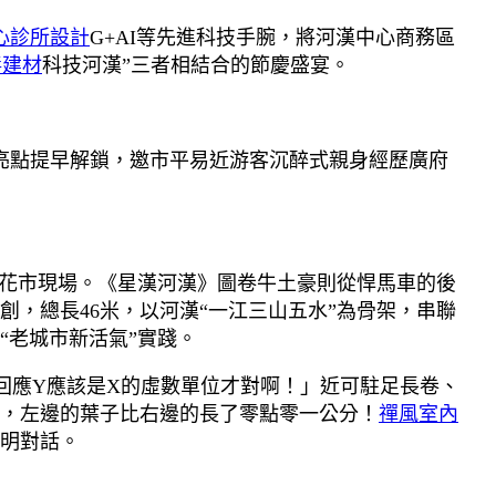
心診所設計
G+AI等先進科技手腕，將河漢中心商務區
毒建材
科技河漢”三者相結合的節慶盛宴。
夜亮點提早解鎖，邀市平易近游客沉醉式親身經歷廣府
進花市現場。《星漢河漢》圖卷牛土豪則從悍馬車的後
，總長46米，以河漢“一江三山五水”為骨架，串聯
“老城市新活氣”實踐。
回應Y應該是X的虛數單位才對啊！」近可駐足長卷、
，左邊的葉子比右邊的長了零點零一公分！
禪風室內
明對話。