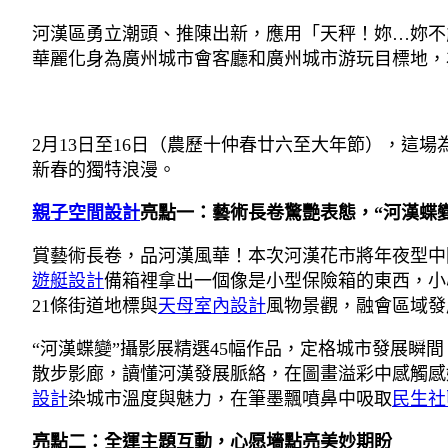
河漢區勇立潮頭、推陳出新，應用「天秤！妳…妳不
華麗化身為廣州城市會客廳和廣州城市游玩目標地，為
2月13日至16日（農歷十仲春廿六至大年節），
新春的獨特浪漫。
親子空間設計
亮點一：藝術長卷驚艷表態，“河漢蝶變
賞藝術長卷，品河漢風華！本次河漢花市將年夜型中
遊艇設計
備箱裡拿出一個像是小型保險箱的東西，小心
21條街道地標與
天母室內設計
風物景觀，融會區域發
“河漢蝶變”攝影展精選45幅作品，定格城市發展瞬
散步影廊，讀懂河漢發展脈絡，在圖畫溢彩中感觸感
設計
染城市溫度與魅力，在筆墨飄噴鼻中吸取
民生社
亮點二：全運主題互動，心愿墻點亮美妙期盼