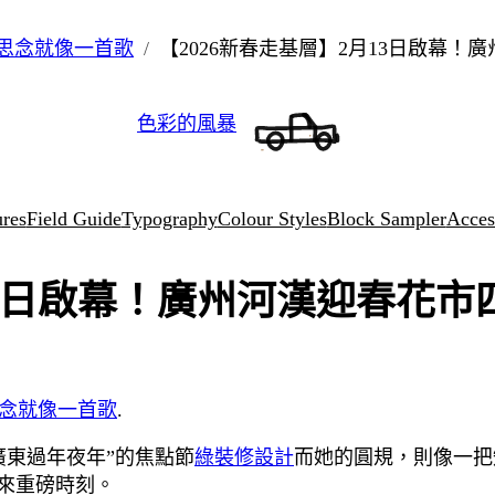
思念就像一首歌
【2026新春走基層】2月13日啟幕！
色彩的風暴
ures
Field Guide
Typography
Colour Styles
Block Sampler
Access
13日啟幕！廣州河漢迎春花市
念就像一首歌
.
廣東過年夜年”的焦點節
綠裝修設計
而她的圓規，則像一把
來重磅時刻。