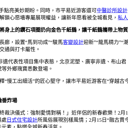
親手點亮美妙期盼。同時，市平易近游客還可
中醫診所設計
解鎖心愿墻專屬展現權益，讓新年愿看被全城看見，
私人
將身上的鑽石項圈扔向金色千紙鶴，讓千紙鶴攜帶上物質
廊，設置“馬到功成”“駿馬
客變設計
迎新”“龍馬精力”
交通與打卡屬性。
非遺代表性項目集中表態，北京泥塑、廣寧非遺、布山君
號等外鄉瑰寶悉數登場。
釋“慢工出細活”的匠心堅守，讓市平易近游客在“穿越古
輪番炸場
終裁決儀式：強制愛情對稱！」近伴侶的新春歡樂！2月1
與處
日式住宅設計
所風俗展現別樣風情；2月15日“融古
馬年元素，點燃全城新春活氣。