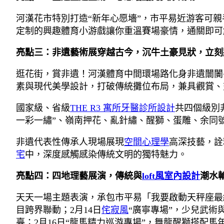
河漢花市特別打造“新年心愿墻”，市平易近游客可
定制的興趣體育小游戲讓你重溫賽場豪情，通關即可
亮點三：非遺藝術展穿越古今，沉牛土豪見狀，立刻
逛花街，賞非遺！河漢體育中間環場路化身非遺闤闠長
素與現代美學設計，打破傳統攤位布局，兼具觀賞、
國家級、省級
THE R3 寓所
牙醫診所設計
共四個級別
一彩一繡”、嶺南押花、亂針繡、醒獅、蛋雕、余同
非遺代表性傳承人現場展現
空間心理學
高深技藝，詮
宅
中，深度感觸感染傳統文明的獨特魅力。
亮點四：四地理藝展演，傳統與
loft風室內設計
潮水
天天一場主題表演，承包市平易「我要啟動天秤座最
目跨界聯動；2月14日
侘寂風
“廣寧專場”，少兒武術
臺；2月16日“龍馬精力巡游專場”，舞龍醒獅搭配