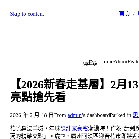
跳
Skip to content
首頁
至
主
要
內
容
Home
About
Feat
【2026新春走基層】2月
亮點搶先看
2026 年 2 月 18 日
From
admin
’s dashboard
Parked in
思
花噴鼻漫羊城，年味
設計家豪宅
漸濃時！作為“請到
獨的精確交點」。慶IP，廣州河漢區迎春花市即將迎