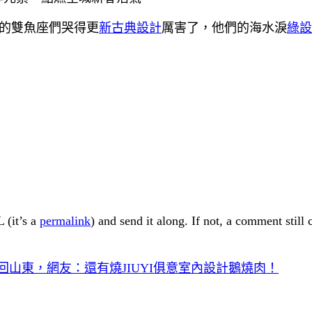
上的雙魚座們哭得更
新古典設計
厲害了，他們的海水淚
綠設
 (it’s a
permalink
) and send it along. If not, a comment still
山東，網友：還有燒JIUYI俱意室內設計鵝燒肉！